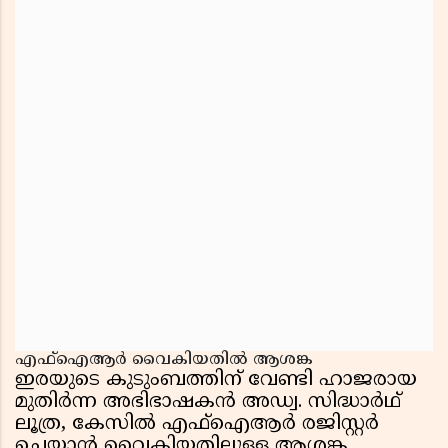
എഫ്ഐആർ വൈകിയതിൽ ആശങ്ക
ഇരയുടെ കുടുംബത്തിന് വേണ്ടി ഹാജരായ
മുതിർന്ന അഭിഭാഷകൻ അഡ്വ. സിദ്ധാർഥ്
ലൂത്ര, കേസിൽ എഫ്ഐആർ രജിസ്റ്റർ
ചെയ്യാൻ വൈകിയതിലുള്ള ആശങ്ക