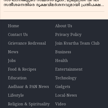
സംഘടനകളുടെ സമ്മർദം മൂലം'; മുഖ്യമന്ത്രി വി ഡി
സതീശനെതിരെ രൂക്ഷവിമർശനവുമായി പ്രതിപക്ഷ
നേതാവ് പിണറായി വിജയൻ
Home
About Us
Contact Us
Privacy Policy
Grievance Redressal
Join Kvartha Team Club
News
Business
Jobs
Health
Food & Recipes
Entertainment
Education
Technology
Aadhaar & PAN News
Gadgets
Lifestyle
Local-News
Religion & Spirituality
Video