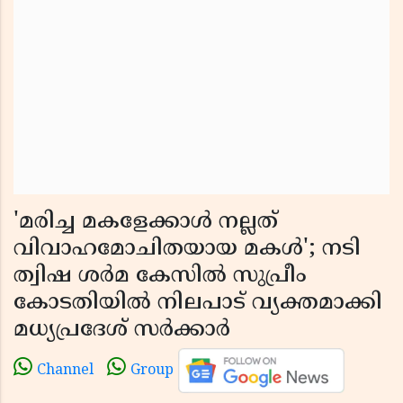
'മരിച്ച മകളേക്കാൾ നല്ലത്
വിവാഹമോചിതയായ മകൾ'; നടി
ത്വിഷ ശർമ കേസിൽ സുപ്രീം
കോടതിയിൽ നിലപാട് വ്യക്തമാക്കി
മധ്യപ്രദേശ് സർക്കാർ
Channel
Group