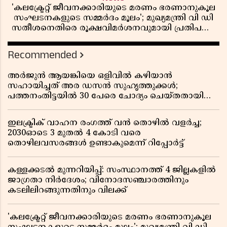
'കലക്ട്രേറ്റ് ജീവനക്കാരിയുടെ മരണം ഭരണാനുകൂല
സംഘടനകളുടെ സമ്മർദം മൂലം'; മുഖ്യമന്ത്രി വി ഡി
സതീശനെതിരെ രൂക്ഷവിമർശനവുമായി പ്രതിപക്ഷ
നേതാവ് പിണറായി വിജയൻ
Recommended
അർജുൻ ആയങ്കിയെ ഒളിവിൽ കഴിയാൻ
സഹായിച്ചത് അര ഡസൻ സുഹൃത്തുക്കൾ;
പത്തനംതിട്ടയിൽ 30 പേരെ ചോദ്യം ചെയ്തതായി
വിവരം ​​​​​​​
ഇലക്ട്രിക് വാഹന രംഗത്ത് വൻ തൊഴിൽ വളർച്ച;
2030ഓടെ 3 മുതൽ 4 കോടി വരെ
തൊഴിലവസരങ്ങൾ ഉണ്ടാകുമെന്ന് റിപ്പോർട്ട്
കള്ളക്കടൽ മുന്നറിയിപ്പ്: സംസ്ഥാനത്ത് 4 ജില്ലകളിൽ
ജാഗ്രതാ നിർദേശം; വിനോദസഞ്ചാരത്തിനും
കടലിലിറങ്ങുന്നതിനും വിലക്ക്
'കലക്ട്രേറ്റ് ജീവനക്കാരിയുടെ മരണം ഭരണാനുകൂല