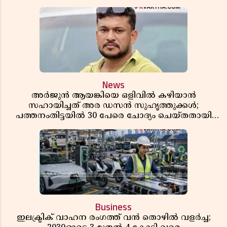
News
അർജുൻ ആയങ്കിയെ ഒളിവിൽ കഴിയാൻ
സഹായിച്ചത് അര ഡസൻ സുഹൃത്തുക്കൾ;
പത്തനംതിട്ടയിൽ 30 പേരെ ചോദ്യം ചെയ്തതായി
വിവരം ​​​​​​​
Business
ഇലക്ട്രിക് വാഹന രംഗത്ത് വൻ തൊഴിൽ വളർച്ച;