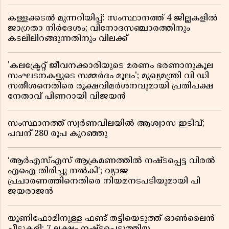
കള്ളക്കടൽ മുന്നറിയിപ്പ്: സംസ്ഥാനത്ത് 4 ജില്ലകളിൽ
ജാഗ്രതാ നിർദേശം; വിനോദസഞ്ചാരത്തിനും
കടലിലിറങ്ങുന്നതിനും വിലക്ക്
'കലക്ട്രേറ്റ് ജീവനക്കാരിയുടെ മരണം ഭരണാനുകൂല
സംഘടനകളുടെ സമ്മർദം മൂലം'; മുഖ്യമന്ത്രി വി ഡി
സതീശനെതിരെ രൂക്ഷവിമർശനവുമായി പ്രതിപക്ഷ
നേതാവ് പിണറായി വിജയൻ
സംസ്ഥാനത്ത് സ്വര്‍ണവിലയില്‍ ആശ്വാസ ഇടിവ്;
പവന് 280 രൂപ കുറഞ്ഞു
‘ആർഎസ്എസ് ആക്രമണത്തിൽ നഷ്ടപ്പെട്ട വിരൽ
എഐ തിരിച്ചു നൽകി’; വ്യാജ
പ്രചാരണത്തിനെതിരെ നിയമനടപടിയുമായി പി
ജയരാജൻ
യൂണിഫോമിനുള്ള ഫണ്ട് തട്ടിയെടുത്ത് ഓൺലൈൻ