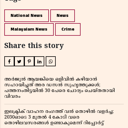
National News
News
Malayalam News
Crime
Share this story
അർജുൻ ആയങ്കിയെ ഒളിവിൽ കഴിയാൻ
സഹായിച്ചത് അര ഡസൻ സുഹൃത്തുക്കൾ;
പത്തനംതിട്ടയിൽ 30 പേരെ ചോദ്യം ചെയ്തതായി
വിവരം ​​​​​​​
ഇലക്ട്രിക് വാഹന രംഗത്ത് വൻ തൊഴിൽ വളർച്ച;
2030ഓടെ 3 മുതൽ 4 കോടി വരെ
തൊഴിലവസരങ്ങൾ ഉണ്ടാകുമെന്ന് റിപ്പോർട്ട്