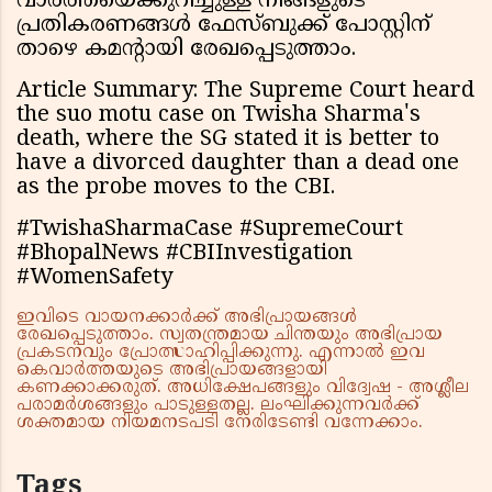
വാർത്തയെക്കുറിച്ചുള്ള നിങ്ങളുടെ
പ്രതികരണങ്ങൾ ഫേസ്ബുക്ക് പോസ്റ്റിന്
താഴെ കമന്റായി രേഖപ്പെടുത്താം.
Article Summary: The Supreme Court heard
the suo motu case on Twisha Sharma's
death, where the SG stated it is better to
have a divorced daughter than a dead one
as the probe moves to the CBI.
#TwishaSharmaCase #SupremeCourt
#BhopalNews #CBIInvestigation
#WomenSafety
ഇവിടെ വായനക്കാർക്ക് അഭിപ്രായങ്ങൾ
രേഖപ്പെടുത്താം. സ്വതന്ത്രമായ ചിന്തയും അഭിപ്രായ
പ്രകടനവും പ്രോത്സാഹിപ്പിക്കുന്നു. എന്നാൽ ഇവ
കെവാർത്തയുടെ അഭിപ്രായങ്ങളായി
കണക്കാക്കരുത്. അധിക്ഷേപങ്ങളും വിദ്വേഷ - അശ്ലീല
പരാമർശങ്ങളും പാടുള്ളതല്ല. ലംഘിക്കുന്നവർക്ക്
ശക്തമായ നിയമനടപടി നേരിടേണ്ടി വന്നേക്കാം.
Tags