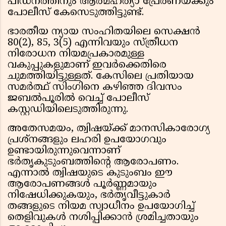
പീഡനത്തിനും ആത്മഹത്യാ പ്രേരണയ്ക്കും
പോലീസ് കേസെടുത്തിട്ടുണ്ട്.
ഭാരതീയ ന്യായ സംഹിതയിലെ സെക്ഷൻ
80(2), 85, 3(5) എന്നിവയും സ്ത്രീധന
നിരോധന നിയമപ്രകാരമുള്ള
വകുപ്പുകളുമാണ് ഇവർക്കെതിരെ
ചുമത്തിയിട്ടുള്ളത്. കേസിലെ പ്രതിയായ
സമർത്ഥ് സിംഗിനെ കഴിഞ്ഞ ദിവസം
ജബൽപൂരിൽ വെച്ച് പോലീസ്
കസ്റ്റഡിയിലെടുത്തിരുന്നു.
അതേസമയം, ത്വിഷയ്ക്ക് മാനസികാരോഗ്യ
പ്രശ്നങ്ങളും ലഹരി ഉപയോഗവും
ഉണ്ടായിരുന്നുവെന്നാണ്
ഭർതൃകുടുംബത്തിന്റെ ആരോപണം.
എന്നാൽ ത്വിഷയുടെ കുടുംബം ഈ
ആരോപണങ്ങൾ പൂർണ്ണമായും
നിഷേധിക്കുകയും, ഭർതൃവീട്ടുകാർ
തങ്ങളുടെ നിയമ സ്വാധീനം ഉപയോഗിച്ച്
തെളിവുകൾ നശിപ്പിക്കാൻ ശ്രമിച്ചതായും