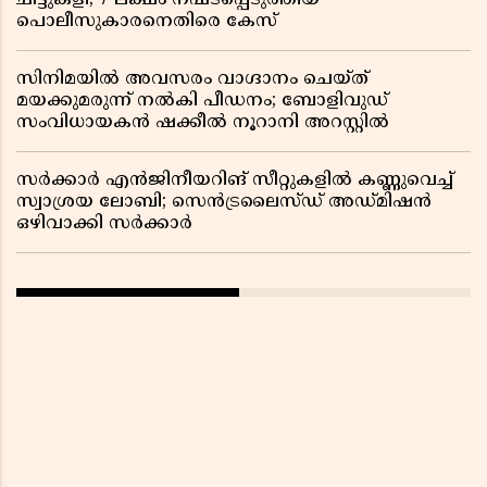
ചീട്ടുകളി; 7 ലക്ഷം നഷ്ടപ്പെടുത്തിയ
പൊലീസുകാരനെതിരെ കേസ്
സിനിമയിൽ അവസരം വാഗ്ദാനം ചെയ്ത്
മയക്കുമരുന്ന് നൽകി പീഡനം; ബോളിവുഡ്
സംവിധായകൻ ഷക്കീൽ നൂറാനി അറസ്റ്റിൽ
സർക്കാർ എൻജിനീയറിങ് സീറ്റുകളിൽ കണ്ണുവെച്ച്
സ്വാശ്രയ ലോബി; സെൻട്രലൈസ്ഡ് അഡ്മിഷൻ
ഒഴിവാക്കി സർക്കാർ