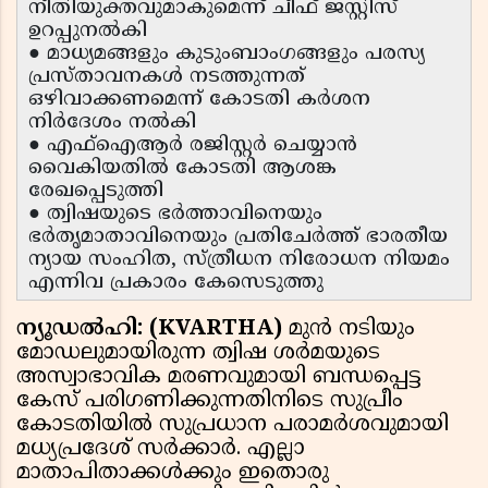
നീതിയുക്തവുമാകുമെന്ന് ചീഫ് ജസ്റ്റിസ്
ഉറപ്പുനൽകി
● മാധ്യമങ്ങളും കുടുംബാംഗങ്ങളും പരസ്യ
പ്രസ്താവനകൾ നടത്തുന്നത്
ഒഴിവാക്കണമെന്ന് കോടതി കർശന
നിർദേശം നൽകി
● എഫ്ഐആർ രജിസ്റ്റർ ചെയ്യാൻ
വൈകിയതിൽ കോടതി ആശങ്ക
രേഖപ്പെടുത്തി
● ത്വിഷയുടെ ഭർത്താവിനെയും
ഭർതൃമാതാവിനെയും പ്രതിചേർത്ത് ഭാരതീയ
ന്യായ സംഹിത, സ്ത്രീധന നിരോധന നിയമം
എന്നിവ പ്രകാരം കേസെടുത്തു
ന്യൂഡൽഹി: (KVARTHA)
മുൻ നടിയും
മോഡലുമായിരുന്ന ത്വിഷ ശർമയുടെ
അസ്വാഭാവിക മരണവുമായി ബന്ധപ്പെട്ട
കേസ് പരിഗണിക്കുന്നതിനിടെ സുപ്രീം
കോടതിയിൽ സുപ്രധാന പരാമർശവുമായി
മധ്യപ്രദേശ് സർക്കാർ. എല്ലാ
മാതാപിതാക്കൾക്കും ഇതൊരു