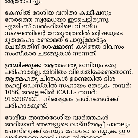
ആരോപിച്ചു.
കേസിൽ ദേശീയ വനിതാ കമ്മീഷനും
നേരത്തെ സ്വമേധയാ ഇടപെട്ടിരുന്നു.
എയിംസ് ഡൽഹിയിലെ വിദഗ്ദ്ധ
സംഘത്തിന്റെ നേതൃത്വത്തിൽ ത്വിഷയുടെ
മൃതദേഹം രണ്ടാമത് പോസ്റ്റ്‌മോർട്ടം
ചെയ്തതിന് ശേഷമാണ് കഴിഞ്ഞ ദിവസം
സംസ്കാര ചടങ്ങുകൾ നടന്നത്.
ശ്രദ്ധിക്കുക:
ആത്മഹത്യ ഒന്നിനും ഒരു
പരിഹാരമല്ല. ജീവിതം വിലമതിക്കേണ്ടതാണ്.
ആത്മഹത്യ ചിന്തകൾ ഉണ്ടെങ്കിൽ ദിശ
ഹെല്പ് ഡെസ്കിൽ സഹായം തേടുക, നമ്പർ:
1056, അല്ലെങ്കിൽ iCALL- നമ്പർ:
9152987821. നിങ്ങളുടെ പ്രശ്നങ്ങൾക്ക്
പരിഹാരമുണ്ട്.
ദേശീയ-അന്തർദേശീയ വാർത്തകൾ
അറിയാൻ ഞങ്ങളുടെ വാട്സ്ആപ്പ് ചാനലും
ഫേസ്ബുക്ക് പേജും ഫോളോ ചെയ്യുക. ഈ