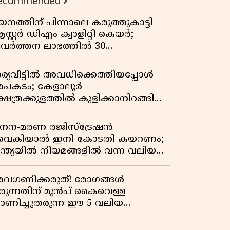
ecommended
യനത്തിന് പിന്നാലെ കരുത്തുകാട്ടി
സ്റ്റർ ഡിഎം ക്വാളിറ്റി കെയർ;
്രവർത്തന ലാഭത്തിൽ 30
തമാനത്തിൻ്റെ വളർച്ച,
രുമാനത്തിലും ലാഭത്തിലും വൻ
ാര്യവീട്ടിൽ അവധിക്കെത്തിയപ്പോൾ
തിപ്പ് രേഖപ്പെടുത്തി ആദ്യ പാദ
പകടം; കേളാലൂർ
പ്പോർട്ട് പുറത്ത്
്ഷേത്രക്കുളത്തിൽ കുളിക്കാനിറങ്ങിയ
വാവ് മുങ്ങിമരിച്ചു
നന-മരണ രജിസ്ട്രേഷൻ
ൈകിയാൽ ഇനി കോടതി കയറണം;
ന്ത്യയിൽ നിയമങ്ങളിൽ വന്ന വലിയ
ാറ്റങ്ങൾ അറിയാം
വഗണിക്കരുത്! രോഗങ്ങൾ
രുന്നതിന് മുൻപ് കൈവെള്ള
ാണിച്ചുതരുന്ന ഈ 5 വലിയ
ൂചനകൾ അറിയാമോ?