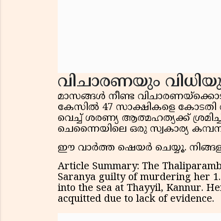
വിചാരണയും വിധിയു
മാസങ്ങൾ നീണ്ട വിചാരണയ്ക്കൊടുവ
കേസിൽ 47 സാക്ഷികളെ കോടതി വി
വെച്ച് ശരണ്യ ആത്മഹത്യക്ക് ശ്രമിച്ചി
ചെന്നൈയിലെ ഒരു സ്വകാര്യ കമ്പ
ഈ വാർത്ത ഷെയർ ചെയ്യൂ. നിങ്ങളു
Article Summary: The Thaliparamb
Saranya guilty of murdering her 1
into the sea at Thayyil, Kannur. H
acquitted due to lack of evidence.