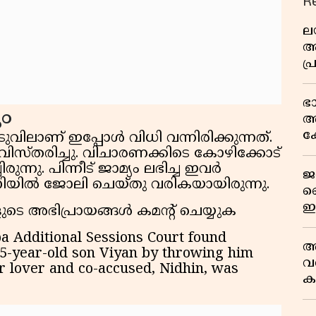
R
ല
ആ
പ
ശ
വ
ഭ
ം
കു
അ
റി
ക
ിലാണ് ഇപ്പോൾ വിധി വന്നിരിക്കുന്നത്.
യു
സ്തരിച്ചു. വിചാരണക്കിടെ കോഴിക്കോട്
രുന്നു. പിന്നീട് ജാമ്യം ലഭിച്ച ഇവർ
ജ
നിയിൽ ജോലി ചെയ്തു വരികയായിരുന്നു.
വ
ഇ
ടെ അഭിപ്രായങ്ങൾ കമൻ്റ് ചെയ്യുക
മ
a Additional Sessions Court found
അ
.5-year-old son Viyan by throwing him
വ
er lover and co-accused, Nidhin, was
ക
സ