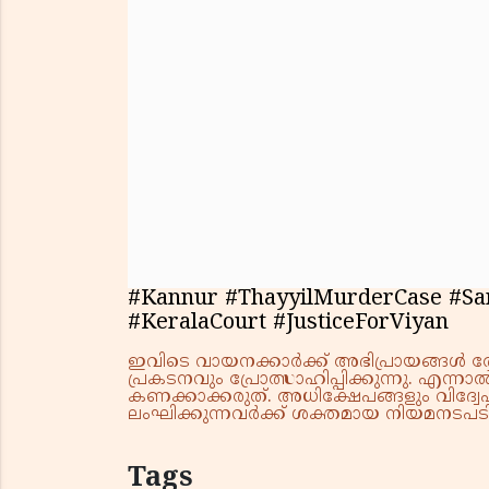
#Kannur #ThayyilMurderCase #Sa
#KeralaCourt #JusticeForViyan
ഇവിടെ വായനക്കാർക്ക് അഭിപ്രായങ്ങൾ രേഖപ
പ്രകടനവും പ്രോത്സാഹിപ്പിക്കുന്നു. എന
കണക്കാക്കരുത്. അധിക്ഷേപങ്ങളും വിദ്വേഷ
ലംഘിക്കുന്നവർക്ക് ശക്തമായ നിയമനടപടി 
Tags