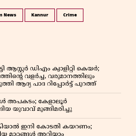
m News
Kannur
Crime
ി ആസ്റ്റർ ഡിഎം ക്വാളിറ്റി കെയർ;
തിൻ്റെ വളർച്ച, വരുമാനത്തിലും
്തി ആദ്യ പാദ റിപ്പോർട്ട് പുറത്ത്
്പോൾ അപകടം; കേളാലൂർ
ിയ യുവാവ് മുങ്ങിമരിച്ചു
കിയാൽ ഇനി കോടതി കയറണം;
ിയ മാറ്റങ്ങൾ അറിയാം