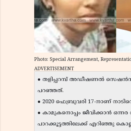
Photo: Special Arrangement, Representati
ADVERTISEMENT
● തളിപ്പറമ്പ് അഡീഷണൽ സെഷൻസ്
പറഞ്ഞത്.
● 2020 ഫെബ്രുവരി 17-നാണ് നാടി
● കാമുകനൊപ്പം ജീവിക്കാൻ ഒന്ന
പാറക്കൂട്ടത്തിലേക്ക് എറിഞ്ഞു കൊല്