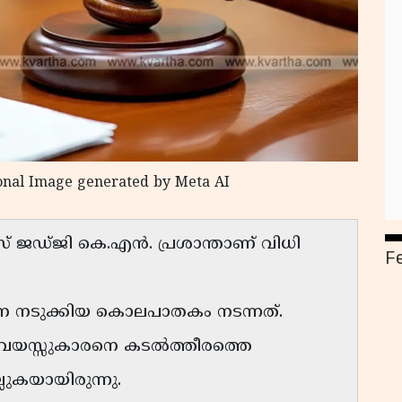
onal Image generated by Meta AI
 ജഡ്ജി കെ.എൻ. പ്രശാന്താണ് വിധി
F
നെ നടുക്കിയ കൊലപാതകം നടന്നത്.
ര വയസ്സുകാരനെ കടൽത്തീരത്തെ
ലുകയായിരുന്നു.