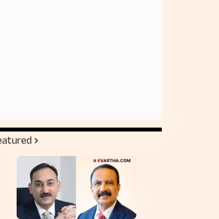
eatured