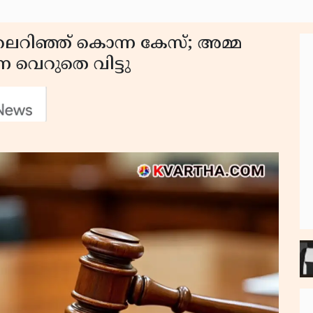
ലെറിഞ്ഞ് കൊന്ന കേസ്; അമ്മ
െ വെറുതെ വിട്ടു