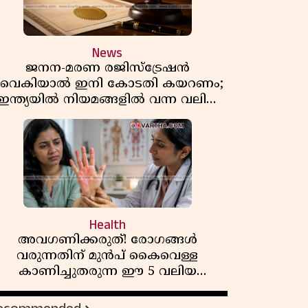
News
ജനന-മരണ രജിസ്ട്രേഷൻ
വൈകിയാൽ ഇനി കോടതി കയറണം;
ഇന്ത്യയിൽ നിയമങ്ങളിൽ വന്ന വലിയ
മാറ്റങ്ങൾ അറിയാം
Health
അവഗണിക്കരുത്! രോഗങ്ങൾ
വരുന്നതിന് മുൻപ് കൈവെള്ള
കാണിച്ചുതരുന്ന ഈ 5 വലിയ
സൂചനകൾ അറിയാമോ?