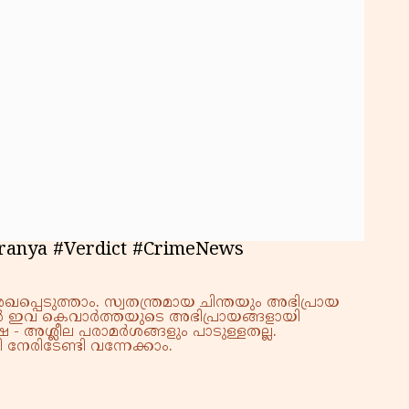
ranya #Verdict #CrimeNews
്പെടുത്താം. സ്വതന്ത്രമായ ചിന്തയും അഭിപ്രായ
്നാൽ ഇവ കെവാർത്തയുടെ അഭിപ്രായങ്ങളായി
 - അശ്ലീല പരാമർശങ്ങളും പാടുള്ളതല്ല.
നേരിടേണ്ടി വന്നേക്കാം.