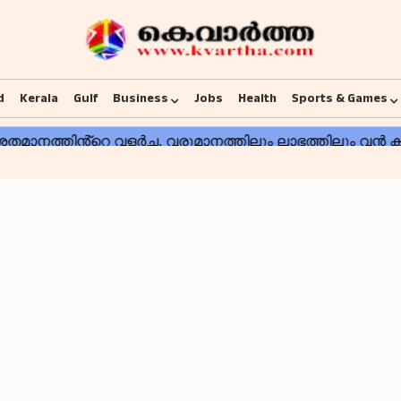
d
Kerala
Gulf
Business
Jobs
Health
Sports & Games