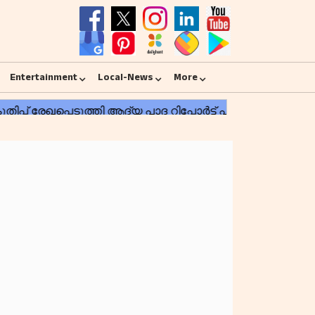
Entertainment
Local-News
More