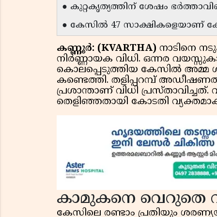
● കുറ്റകൃത്യത്തിന് ശേഷം ഭർത്താവിന
● കേസിൽ 47 സാക്ഷികളെയാണ് കോട
കണ്ണൂർ: (KVARTHA)
നാടിനെ നട
നിർണ്ണായക വിധി. ഒന്നര വയസ്സ
കൊലപ്പെടുത്തിയ കേസിൽ അമ്മ ശ
കണ്ടെത്തി. തളിപ്പറമ്പ് അഡീ
പ്രശാന്താണ് വിധി പ്രസ്താവിച്ച
തെളിഞ്ഞതായി കോടതി വ്യക്തമാക്
കാമുകനെ വെറുതെ വി
കേസിലെ രണ്ടാം പ്രതിയും ശരണ്