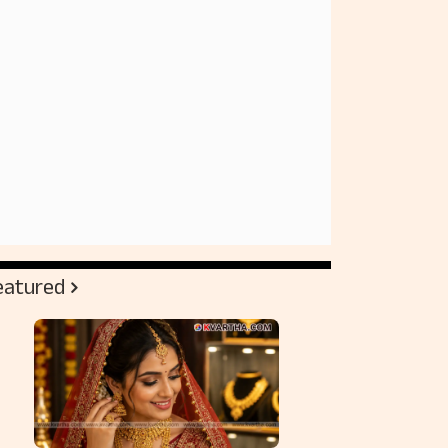
eatured