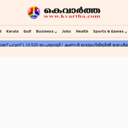
d
Kerala
Gulf
Business
Jobs
Health
Sports & Games