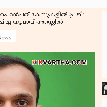
കം ഒൻപത് കേസുകളിൽ പ്രതി;
യാപിച്ച യുവാവ് അറസ്റ്റിൽ