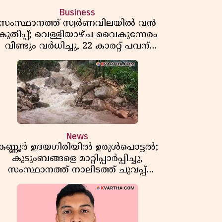
Business
സംസ്ഥാനത്ത് സ്വർണവിലയിൽ വൻ
കുതിപ്പ്; വെള്ളിയാഴ്ച വൈകുന്നേരം
വീണ്ടും വർധിച്ചു, 22 കാരറ്റ് പവന്
1,10,920 രൂപയായി
News
കണ്ണൂർ ഉദയഗിരിയിൽ ഉരുൾപൊട്ടൽ;
കുടുംബങ്ങളെ മാറ്റിപ്പാർപ്പിച്ചു,
സംസ്ഥാനത്ത് നാലിടത്ത് ചുവപ്പ്
ജാഗ്രത