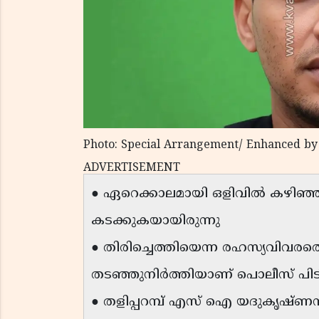
Photo: Special Arrangement/ Enhanced by
ADVERTISEMENT
● ഏറെക്കാലമായി ഒളിവിൽ കഴിഞ്ഞിരുന
കടക്കുകയായിരുന്നു
● തിരിച്ചെത്തിയെന്ന രഹസ്യവിവരത്ത
തടഞ്ഞുനിർത്തിയാണ് പൊലീസ് പിട
● തളിപ്പറമ്പ് എസ് ഐ യദുകൃഷ്ണൻ 