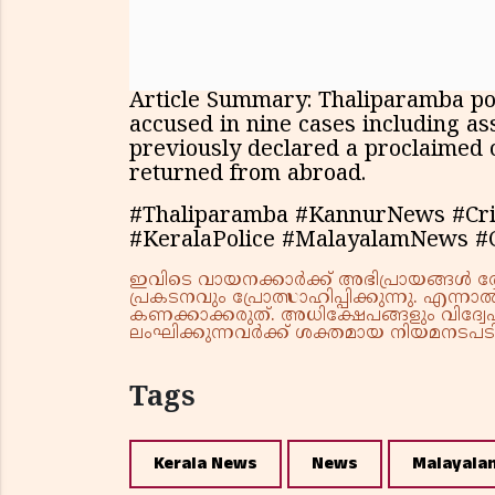
Article Summary: Thaliparamba poli
accused in nine cases including as
previously declared a proclaimed 
returned from abroad.
#Thaliparamba #KannurNews #Crim
#KeralaPolice #MalayalamNews 
ഇവിടെ വായനക്കാർക്ക് അഭിപ്രായങ്ങൾ രേഖപ
പ്രകടനവും പ്രോത്സാഹിപ്പിക്കുന്നു. എന
കണക്കാക്കരുത്. അധിക്ഷേപങ്ങളും വിദ്വേഷ
ലംഘിക്കുന്നവർക്ക് ശക്തമായ നിയമനടപടി 
Tags
Kerala News
News
Malayala