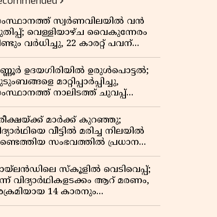
ecommended
ംസ്ഥാനത്ത് സ്വർണവിലയിൽ വൻ
ുതിപ്പ്; വെള്ളിയാഴ്ച വൈകുന്നേരം
ണ്ടും വർധിച്ചു, 22 കാരറ്റ് പവന്
,10,920 രൂപയായി
ണ്ണൂർ ഉദയഗിരിയിൽ ഉരുൾപൊട്ടൽ;
ടുംബങ്ങളെ മാറ്റിപ്പാർപ്പിച്ചു,
ംസ്ഥാനത്ത് നാലിടത്ത് ചുവപ്പ്
ാഗ്രത
ീക്ഷയ്ക്ക് മാർക്ക് കുറഞ്ഞു;
ിദ്യാർഥിയെ വീട്ടിൽ മരിച്ച നിലയിൽ
ണ്ടെത്തിയ സംഭവത്തിൽ പ്രധാന
ധ്യാപികക്കെതിരെ പരാതി
ായ്‌ലൻഡിലെ സ്‌കൂളിൽ വെടിവെപ്പ്;
ൂന്ന് വിദ്യാർഥികളടക്കം ആറ് മരണം,
ക്രമിയായ 14 കാരനും
രിച്ചനിലയിൽ