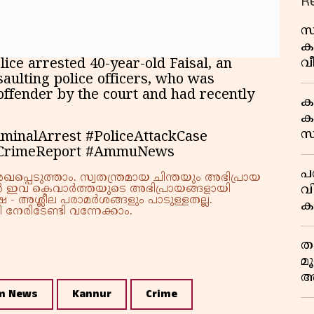
R
സ
ക
വീ
ce arrested 40-year-old Faisal, an
1
saulting police officers, who was
offender by the court and had recently
ക
കു
സ
inalArrest #PoliceAttackCase
ജ
#CrimeReport #AmmuNews
പര
്പെടുത്താം. സ്വതന്ത്രമായ ചിന്തയും അഭിപ്രായ
വ
്നാൽ ഇവ കെവാർത്തയുടെ അഭിപ്രായങ്ങളായി
 - അശ്ലീല പരാമർശങ്ങളും പാടുള്ളതല്ല.
ക
നേരിടേണ്ടി വന്നേക്കാം.
അ
ത
മ
അ
മ
m News
Kannur
Crime