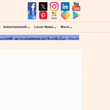
Entertainment
Local-News
More