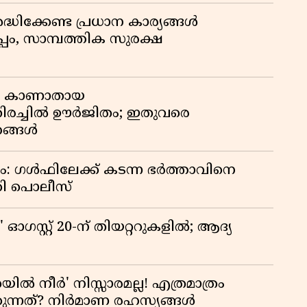
ദ്ധിക്കേണ്ട പ്രധാന കാര്യങ്ങൾ
പം, സാമ്പത്തിക സുരക്ഷ
ും കാണാതായ
 തിരച്ചിൽ ഊർജിതം; ഇതുവരെ
ഹങ്ങൾ
വം: ഗൾഫിലേക്ക് കടന്ന ഭർത്താവിനെ
്കി പൊലീസ്
ഗസ്റ്റ് 20-ന് തിയറ്ററുകളിൽ; ആദ്യ
യിൽ നീർ' നിസ്സാരമല്ല! എത്രമാത്രം
കുന്നത്? നിർമാണ രഹസ്യങ്ങൾ