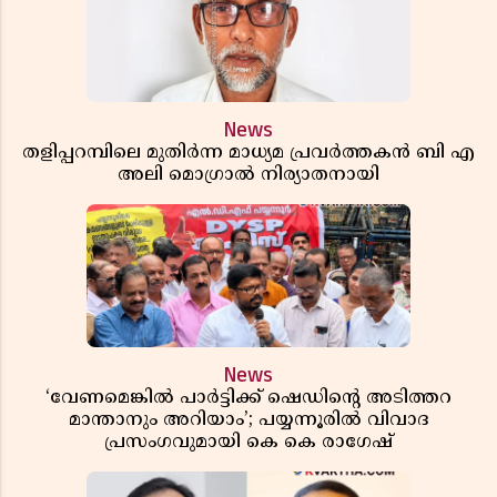
News
തളിപ്പറമ്പിലെ മുതിർന്ന മാധ്യമ പ്രവർത്തകൻ ബി എ
അലി മൊഗ്രാൽ നിര്യാതനായി
News
‘വേണമെങ്കിൽ പാർട്ടിക്ക് ഷെഡിൻ്റെ അടിത്തറ
മാന്താനും അറിയാം’; പയ്യന്നൂരിൽ വിവാദ
പ്രസംഗവുമായി കെ കെ രാഗേഷ്