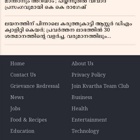
മാന്താനും അറിയാം’; പയ്യന്നൂരിൽ വിവാദ
പ്രസംഗവുമായി കെ കെ രാഗേഷ്
ലയനത്തിന് പിന്നാലെ കരുത്തുകാട്ടി ആസ്റ്റർ ഡിഎം
ക്വാളിറ്റി കെയർ; പ്രവർത്തന ലാഭത്തിൽ 30
ശതമാനത്തിൻ്റെ വളർച്ച, വരുമാനത്തിലും
ലാഭത്തിലും വൻ കുതിപ്പ് രേഖപ്പെടുത്തി ആദ്യ പാദ
റിപ്പോർട്ട് പുറത്ത്
Home
About Us
Contact Us
Privacy Policy
Grievance Redressal
Join Kvartha Team Club
News
Business
Jobs
Health
Food & Recipes
Entertainment
Education
Technology