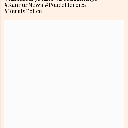
#KannurNews #PoliceHeroics
#KeralaPolice