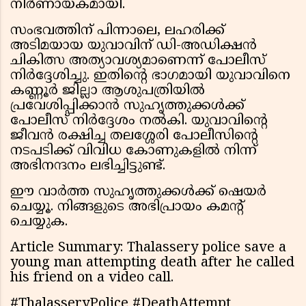
നിർണായകമായി.
സംഭവത്തിന് പിന്നാലെ, ലഹരിക്ക്
അടിമയായ യുവാവിന് ഡി-അഡിക്ഷൻ
ചികിത്സ അത്യാവശ്യമാണെന്ന് പോലീസ്
നിർദ്ദേശിച്ചു. ഇതിന്റെ ഭാഗമായി യുവാവിനെ
കണ്ണൂർ ജില്ലാ ആശുപത്രിയിൽ
പ്രവേശിപ്പിക്കാൻ സുഹൃത്തുക്കൾക്ക്
പോലീസ് നിർദ്ദേശം നൽകി. യുവാവിന്റെ
ജീവൻ രക്ഷിച്ച തലശ്ശേരി പോലീസിന്റെ
നടപടിക്ക് വിവിധ കോണുകളിൽ നിന്ന്
അഭിനന്ദനം ലഭിച്ചിട്ടുണ്ട്.
ഈ വാർത്ത സുഹൃത്തുക്കൾക്ക് ഷെയർ
ചെയ്യൂ. നിങ്ങളുടെ അഭിപ്രായം കമന്റ്
ചെയ്യുക.
Article Summary: Thalassery police save a
young man attempting death after he called
his friend on a video call.
#ThalasseryPolice #DeathAttempt