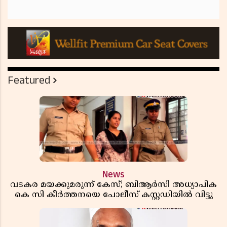
Featured
News
വടകര മയക്കുമരുന്ന് കേസ്; ബിആർസി അധ്യാപിക
കെ സി കീർത്തനയെ പോലീസ് കസ്റ്റഡിയിൽ വിട്ടു