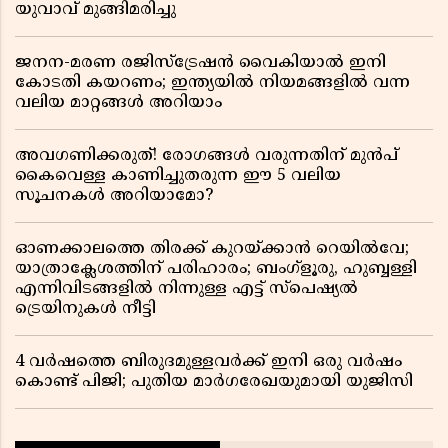
യുവാവ് മുങ്ങിമരിച്ചു
ജനന-മരണ രജിസ്ട്രേഷൻ വൈകിയാൽ ഇനി
കോടതി കയറണം; ഇന്ത്യയിൽ നിയമങ്ങളിൽ വന്ന
വലിയ മാറ്റങ്ങൾ അറിയാം
അവഗണിക്കരുത്! രോഗങ്ങൾ വരുന്നതിന് മുൻപ്
കൈവെള്ള കാണിച്ചുതരുന്ന ഈ 5 വലിയ
സൂചനകൾ അറിയാമോ?
ഓണക്കാലത്തെ തിരക്ക് കുറയ്ക്കാൻ റെയിൽവേ;
യാത്രാക്ലേശത്തിന് പരിഹാരം; ബംഗ്ളൂരു, ഹുബ്ബള്ളി
എന്നിവിടങ്ങളിൽ നിന്നുള്ള എട്ട് സ്പെഷ്യൽ
ട്രെയിനുകൾ നീട്ടി
4 വർഷത്തെ ബിരുദമുള്ളവർക്ക് ഇനി ഒരു വർഷം
കൊണ്ട് പിജി; പുതിയ മാർഗരേഖയുമായി യുജിസി