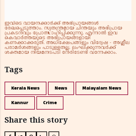
ഇവിടെ വായനക്കാർക്ക് അഭിപ്രായങ്ങൾ
രേഖപ്പെടുത്താം. സ്വതന്ത്രമായ ചിന്തയും അഭിപ്രായ
പ്രകടനവും പ്രോത്സാഹിപ്പിക്കുന്നു. എന്നാൽ ഇവ
കെവാർത്തയുടെ അഭിപ്രായങ്ങളായി
കണക്കാക്കരുത്. അധിക്ഷേപങ്ങളും വിദ്വേഷ - അശ്ലീല
പരാമർശങ്ങളും പാടുള്ളതല്ല. ലംഘിക്കുന്നവർക്ക്
ശക്തമായ നിയമനടപടി നേരിടേണ്ടി വന്നേക്കാം.
Tags
Kerala News
News
Malayalam News
Kannur
Crime
Share this story