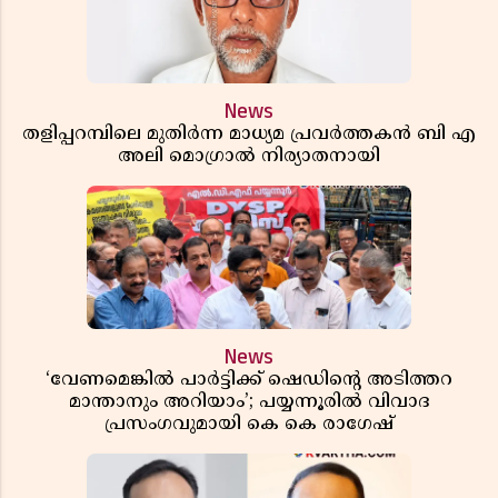
News
തളിപ്പറമ്പിലെ മുതിർന്ന മാധ്യമ പ്രവർത്തകൻ ബി എ
അലി മൊഗ്രാൽ നിര്യാതനായി
News
‘വേണമെങ്കിൽ പാർട്ടിക്ക് ഷെഡിൻ്റെ അടിത്തറ
മാന്താനും അറിയാം’; പയ്യന്നൂരിൽ വിവാദ
പ്രസംഗവുമായി കെ കെ രാഗേഷ്