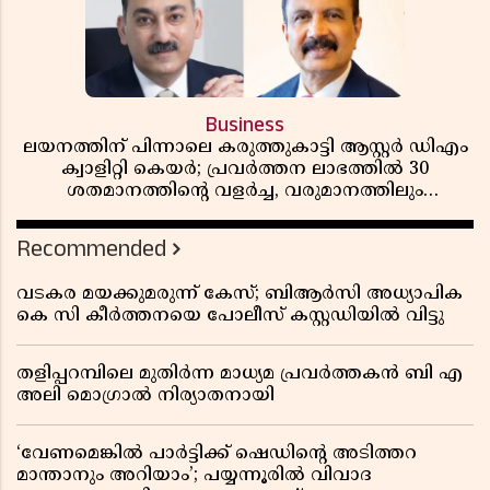
Business
ലയനത്തിന് പിന്നാലെ കരുത്തുകാട്ടി ആസ്റ്റർ ഡിഎം
ക്വാളിറ്റി കെയർ; പ്രവർത്തന ലാഭത്തിൽ 30
ശതമാനത്തിൻ്റെ വളർച്ച, വരുമാനത്തിലും
ലാഭത്തിലും വൻ കുതിപ്പ് രേഖപ്പെടുത്തി ആദ്യ പാദ
റിപ്പോർട്ട് പുറത്ത്
Recommended
വടകര മയക്കുമരുന്ന് കേസ്; ബിആർസി അധ്യാപിക
കെ സി കീർത്തനയെ പോലീസ് കസ്റ്റഡിയിൽ വിട്ടു
തളിപ്പറമ്പിലെ മുതിർന്ന മാധ്യമ പ്രവർത്തകൻ ബി എ
അലി മൊഗ്രാൽ നിര്യാതനായി
‘വേണമെങ്കിൽ പാർട്ടിക്ക് ഷെഡിൻ്റെ അടിത്തറ
മാന്താനും അറിയാം’; പയ്യന്നൂരിൽ വിവാദ