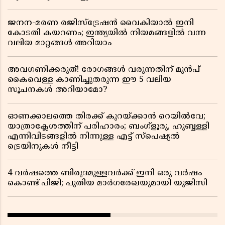
ജനന-മരണ രജിസ്ട്രേഷൻ വൈകിയാൽ ഇനി
കോടതി കയറണം; ഇന്ത്യയിൽ നിയമങ്ങളിൽ വന്ന
വലിയ മാറ്റങ്ങൾ അറിയാം
അവഗണിക്കരുത്! രോഗങ്ങൾ വരുന്നതിന് മുൻപ്
കൈവെള്ള കാണിച്ചുതരുന്ന ഈ 5 വലിയ
സൂചനകൾ അറിയാമോ?
ഓണക്കാലത്തെ തിരക്ക് കുറയ്ക്കാൻ റെയിൽവേ;
യാത്രാക്ലേശത്തിന് പരിഹാരം; ബംഗ്ളൂരു, ഹുബ്ബള്ളി
എന്നിവിടങ്ങളിൽ നിന്നുള്ള എട്ട് സ്പെഷ്യൽ
ട്രെയിനുകൾ നീട്ടി
4 വർഷത്തെ ബിരുദമുള്ളവർക്ക് ഇനി ഒരു വർഷം
കൊണ്ട് പിജി; പുതിയ മാർഗരേഖയുമായി യുജിസി