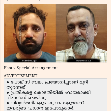
Photo: Special Arrangement
ADVERTISEMENT
● പോലീസ് ബലം പ്രയോഗിച്ചാണ് മുറി
തുറന്നത്.
● പ്രതികളെ കോടതിയിൽ ഹാജരാക്കി
റിമാൻഡ് ചെയ്തു.
● വിദ്യാർത്ഥികളും യുവാക്കളുമാണ്
ഇവരുടെ പ്രധാന ഇടപാടുകാർ.