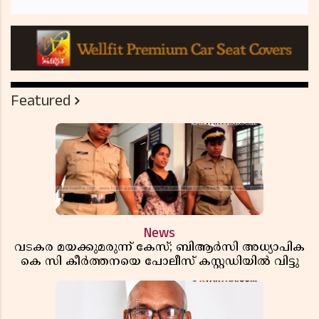
Featured
News
വടകര മയക്കുമരുന്ന് കേസ്; ബിആർസി അധ്യാപിക
കെ സി കീർത്തനയെ പോലീസ് കസ്റ്റഡിയിൽ വിട്ടു