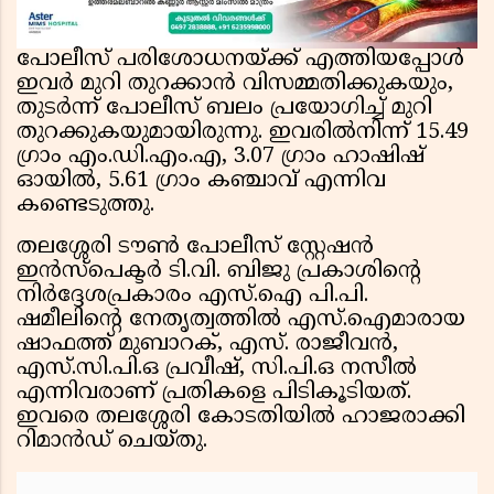
പോലീസ് പരിശോധനയ്ക്ക് എത്തിയപ്പോൾ
ഇവർ മുറി തുറക്കാൻ വിസമ്മതിക്കുകയും,
തുടർന്ന് പോലീസ് ബലം പ്രയോഗിച്ച് മുറി
തുറക്കുകയുമായിരുന്നു. ഇവരിൽനിന്ന് 15.49
ഗ്രാം എം.ഡി.എം.എ, 3.07 ഗ്രാം ഹാഷിഷ്
ഓയിൽ, 5.61 ഗ്രാം കഞ്ചാവ് എന്നിവ
കണ്ടെടുത്തു.
തലശ്ശേരി ടൗൺ പോലീസ് സ്റ്റേഷൻ
ഇൻസ്പെക്ടർ ടി.വി. ബിജു പ്രകാശിന്റെ
നിർദ്ദേശപ്രകാരം എസ്.ഐ പി.പി.
ഷമീലിന്റെ നേതൃത്വത്തിൽ എസ്.ഐമാരായ
ഷാഫത്ത് മുബാറക്, എസ്. രാജീവൻ,
എസ്.സി.പി.ഒ പ്രവീഷ്, സി.പി.ഒ നസീൽ
എന്നിവരാണ് പ്രതികളെ പിടികൂടിയത്.
ഇവരെ തലശ്ശേരി കോടതിയിൽ ഹാജരാക്കി
റിമാൻഡ് ചെയ്തു.