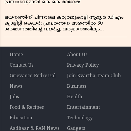
പ്രസംഗവുമായി കെ കെ രാഗേഷ്
ലയനത്തിന് പിന്നാലെ കരുത്തുകാട്ടി ആസ്റ്റർ ഡിഎം
ക്വാളിറ്റി കെയർ; പ്രവർത്തന ലാഭത്തിൽ 30
ശതമാനത്തിൻ്റെ വളർച്ച, വരുമാനത്തിലും
ലാഭത്തിലും വൻ കുതിപ്പ് രേഖപ്പെടുത്തി ആദ്യ പാദ
റിപ്പോർട്ട് പുറത്ത്
Home
About Us
Contact Us
Privacy Policy
Grievance Redressal
Join Kvartha Team Club
News
Business
Jobs
Health
Food & Recipes
Entertainment
Education
Technology
Aadhaar & PAN News
Gadgets