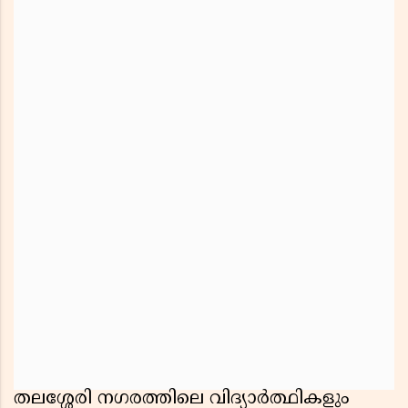
തലശ്ശേരി നഗരത്തിലെ വിദ്യാർത്ഥികളും