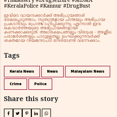
#Thalassery #DrugSeizure #MDMA
#KeralaPolice #Kannur #DrugBust
ഇവിടെ വായനക്കാർക്ക് അഭിപ്രായങ്ങൾ
രേഖപ്പെടുത്താം. സ്വതന്ത്രമായ ചിന്തയും അഭിപ്രായ
പ്രകടനവും പ്രോത്സാഹിപ്പിക്കുന്നു. എന്നാൽ ഇവ
കെവാർത്തയുടെ അഭിപ്രായങ്ങളായി
കണക്കാക്കരുത്. അധിക്ഷേപങ്ങളും വിദ്വേഷ - അശ്ലീല
പരാമർശങ്ങളും പാടുള്ളതല്ല. ലംഘിക്കുന്നവർക്ക്
ശക്തമായ നിയമനടപടി നേരിടേണ്ടി വന്നേക്കാം.
Tags
Kerala News
News
Malayalam News
Crime
Police
Share this story