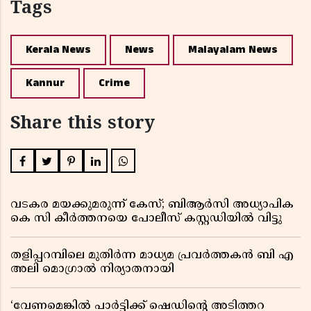
Tags
Kerala News
News
Malayalam News
Kannur
Crime
Share this story
വടകര മയക്കുമരുന്ന് കേസ്; ബിആർസി അധ്യാപിക
കെ സി കീർത്തനയെ പോലീസ് കസ്റ്റഡിയിൽ വിട്ടു
തളിപ്പറമ്പിലെ മുതിർന്ന മാധ്യമ പ്രവർത്തകൻ ബി എ
അലി മൊഗ്രാൽ നിര്യാതനായി
‘വേണമെങ്കിൽ പാർട്ടിക്ക് ഷെഡിൻ്റെ അടിത്തറ