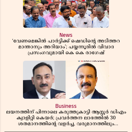
News
‘വേണമെങ്കിൽ പാർട്ടിക്ക് ഷെഡിൻ്റെ അടിത്തറ
മാന്താനും അറിയാം’; പയ്യന്നൂരിൽ വിവാദ
പ്രസംഗവുമായി കെ കെ രാഗേഷ്
Business
ലയനത്തിന് പിന്നാലെ കരുത്തുകാട്ടി ആസ്റ്റർ ഡിഎം
ക്വാളിറ്റി കെയർ; പ്രവർത്തന ലാഭത്തിൽ 30
ശതമാനത്തിൻ്റെ വളർച്ച, വരുമാനത്തിലും
ലാഭത്തിലും വൻ കുതിപ്പ് രേഖപ്പെടുത്തി ആദ്യ പാദ