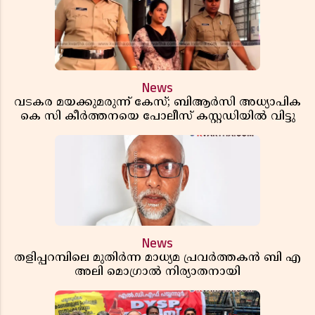
News
വടകര മയക്കുമരുന്ന് കേസ്; ബിആർസി അധ്യാപിക
കെ സി കീർത്തനയെ പോലീസ് കസ്റ്റഡിയിൽ വിട്ടു
News
തളിപ്പറമ്പിലെ മുതിർന്ന മാധ്യമ പ്രവർത്തകൻ ബി എ
അലി മൊഗ്രാൽ നിര്യാതനായി