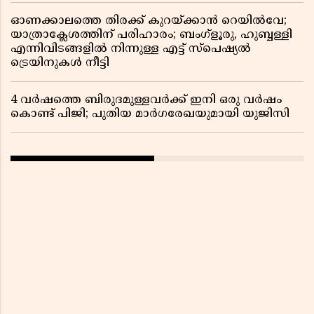
ഓണക്കാലത്തെ തിരക്ക് കുറയ്ക്കാൻ റെയിൽവേ;
യാത്രാക്ലേശത്തിന് പരിഹാരം; ബംഗ്ളൂരു, ഹുബ്ബള്ളി
എന്നിവിടങ്ങളിൽ നിന്നുള്ള എട്ട് സ്പെഷ്യൽ
ട്രെയിനുകൾ നീട്ടി
4 വർഷത്തെ ബിരുദമുള്ളവർക്ക് ഇനി ഒരു വർഷം
കൊണ്ട് പിജി; പുതിയ മാർഗരേഖയുമായി യുജിസി