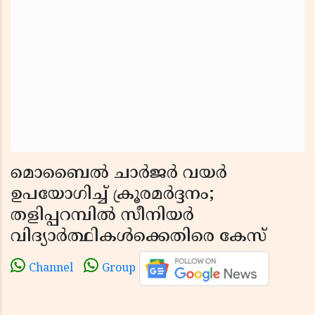
മൊബൈൽ ചാർജർ വയർ
ഉപയോഗിച്ച് ക്രൂരമർദ്ദനം;
തളിപ്പറമ്പിൽ സീനിയർ
വിദ്യാർത്ഥികൾക്കെതിരെ കേസ്
Channel
Group