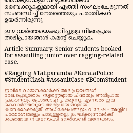
വൈകുവോളം വിദ്യാർത്ഥികൾ
ബൈക്കുകളുമായി എത്തി സംഘംചേരുന്നത്
സംബന്ധിച്ച് നേരത്തെയും പരാതികൾ
ഉയർന്നിരുന്നു.
ഈ വാർത്തയെക്കുറിച്ചുള്ള നിങ്ങളുടെ
അഭിപ്രായങ്ങൾ കമന്റ് ചെയ്യുക.
Article Summary: Senior students booked
for assaulting junior over ragging-related
case.
#Ragging #Taliparamba #KeralaPolice
#StudentClash #AssaultCase #BComStudent
ഇവിടെ വായനക്കാർക്ക് അഭിപ്രായങ്ങൾ
രേഖപ്പെടുത്താം. സ്വതന്ത്രമായ ചിന്തയും അഭിപ്രായ
പ്രകടനവും പ്രോത്സാഹിപ്പിക്കുന്നു. എന്നാൽ ഇവ
കെവാർത്തയുടെ അഭിപ്രായങ്ങളായി
കണക്കാക്കരുത്. അധിക്ഷേപങ്ങളും വിദ്വേഷ - അശ്ലീല
പരാമർശങ്ങളും പാടുള്ളതല്ല. ലംഘിക്കുന്നവർക്ക്
ശക്തമായ നിയമനടപടി നേരിടേണ്ടി വന്നേക്കാം.