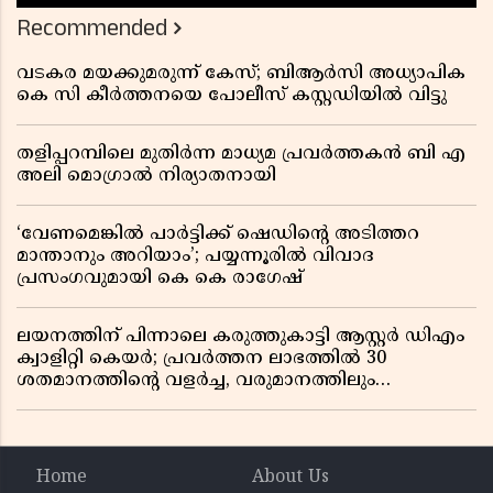
റിപ്പോർട്ട് പുറത്ത്
Recommended
വടകര മയക്കുമരുന്ന് കേസ്; ബിആർസി അധ്യാപിക
കെ സി കീർത്തനയെ പോലീസ് കസ്റ്റഡിയിൽ വിട്ടു
തളിപ്പറമ്പിലെ മുതിർന്ന മാധ്യമ പ്രവർത്തകൻ ബി എ
അലി മൊഗ്രാൽ നിര്യാതനായി
‘വേണമെങ്കിൽ പാർട്ടിക്ക് ഷെഡിൻ്റെ അടിത്തറ
മാന്താനും അറിയാം’; പയ്യന്നൂരിൽ വിവാദ
പ്രസംഗവുമായി കെ കെ രാഗേഷ്
ലയനത്തിന് പിന്നാലെ കരുത്തുകാട്ടി ആസ്റ്റർ ഡിഎം
ക്വാളിറ്റി കെയർ; പ്രവർത്തന ലാഭത്തിൽ 30
ശതമാനത്തിൻ്റെ വളർച്ച, വരുമാനത്തിലും
ലാഭത്തിലും വൻ കുതിപ്പ് രേഖപ്പെടുത്തി ആദ്യ പാദ
റിപ്പോർട്ട് പുറത്ത്
Home
About Us