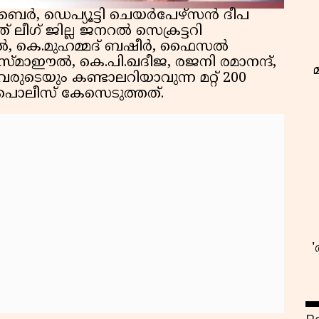
, ഡെപ്യൂട്ടി ചെയർപേഴ്‌സൻ ദീപ
ത് ലീഗ് ജില്ല ജനറൽ സെക്രട്ടറി
ബാൽ, കെ.മുഹമ്മദ് ബഷീർ, ഫൈസൽ
ഇസ്മാഈൽ, കെ.പി.ഖദീജ, രജനി രമാനന്ദ്,
ടെയും കണ്ടാലറിയാവുന്ന മറ്റ് 200
് പൊലീസ് കേസെടുത്തത്.
ഭ