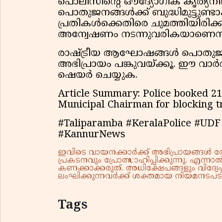
പൊലീസിന്റെ ഔദ്യോഗിക കൃത്യനി
പൊതുജനങ്ങൾക്ക് ബുദ്ധിമുട്ടുണ്ടാ
പ്രതികൾക്കെതിരെ ചുമത്തിയിരിക്
അന്വേഷണം നടന്നുവരികയാണെന്ന് ത
രാഷ്ട്രീയ ആഘോഷങ്ങൾ പൊതുജനങ്
അഭിപ്രായം പങ്കുവയ്ക്കൂ. ഈ വാർ
ഷെയർ ചെയ്യുക.
Article Summary: Police booked 2
Municipal Chairman for blocking tra
#Taliparamba #KeralaPolice #UDF 
#KannurNews
ഇവിടെ വായനക്കാർക്ക് അഭിപ്രായങ്ങൾ രേഖപ
പ്രകടനവും പ്രോത്സാഹിപ്പിക്കുന്നു. എന
കണക്കാക്കരുത്. അധിക്ഷേപങ്ങളും വിദ്വേഷ
ലംഘിക്കുന്നവർക്ക് ശക്തമായ നിയമനടപടി 
Tags