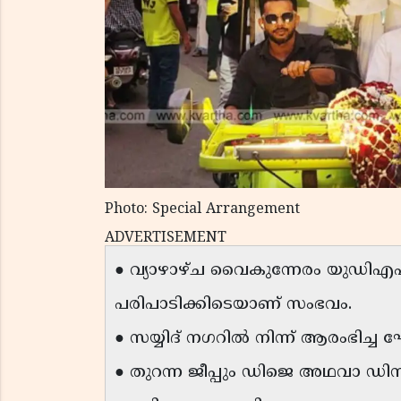
Photo: Special Arrangement
ADVERTISEMENT
● വ്യാഴാഴ്ച വൈകുന്നേരം യുഡിഎ
പരിപാടിക്കിടെയാണ് സംഭവം.
● സയ്യിദ് നഗറിൽ നിന്ന് ആരംഭിച്ച 
● തുറന്ന ജീപ്പും ഡിജെ അഥവാ ഡി