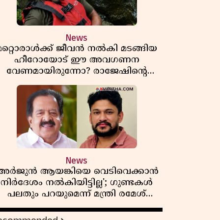
News
മറ്റൊരാൾക്ക് ജീവൻ നൽകി മടങ്ങിയ
ഹീറോയോട് ഈ അവഗണന
വേണമായിരുന്നോ? രാജേഷിൻ്റെ
ൗതിക ശരീരത്തോടുള്ള അനാദരവിൽ
ആളിപ്പടരുന്ന ജനരോഷവും പാഠവും
News
'അർജുൻ ആയങ്കിയെ വെടിവെക്കാൻ
നിർദേശം നൽകിയിട്ടില്ല'; ഗുണ്ടകൾ
പലതും പറയുമെന്ന് മന്ത്രി രമേശ്
ചെന്നിത്തല