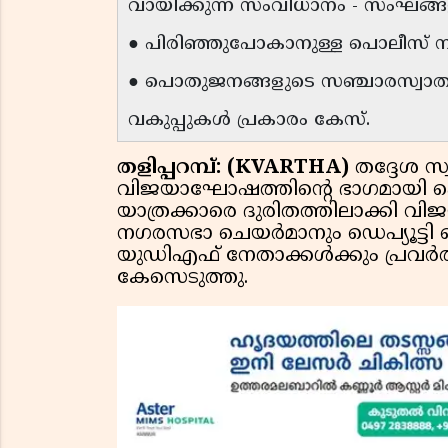
വായിക്കുന്ന സംവിധാനം - സംഘങ
● പിരിഞ്ഞുപോകാനുള്ള പൊലീസ് ന
● പൊതുജനങ്ങളുടെ സഞ്ചാരസ്വാതന്ത
വകുപ്പുകൾ പ്രകാരം കേസ്.
തളിപ്പറമ്പ്: (KVARTHA)
തദ്ദേശ 
വിജയാഘോഷത്തിന്റെ ഭാഗമായി പ
യാത്രക്കാരെ ദുരിതത്തിലാക്കി വി
നഗരസഭാ ചെയർമാനും ഡെപ്യൂട്ടി 
യുഡിഎഫ് നേതാക്കൾക്കും പ്രവർ
കേസെടുത്തു.