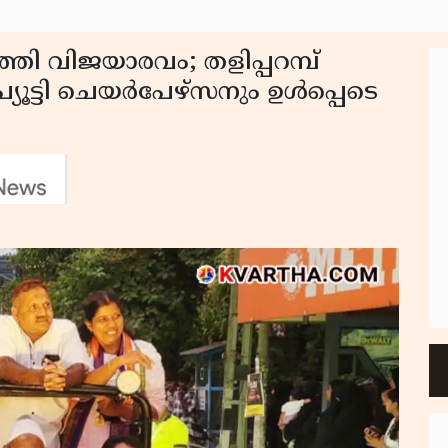
ി വിജയാരവം; തളിപ്പറമ്പ്
ട്ടി ചെയർപേഴ്‌സനും ഉൾപ്പെടെ