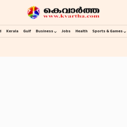
d
Kerala
Gulf
Business
Jobs
Health
Sports & Games