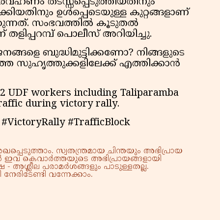
ർവഹണം തടസ്സപ്പെടുത്തിയതിനും
ക്കിയതിനും ഉൾപ്പെടെയുള്ള കുറ്റങ്ങളാണ്
കുന്നത്. സംഭവത്തിൽ കൂടുതൽ
ളിപ്പറമ്പ് പൊലീസ് അറിയിച്ചു.
ങളെ ബുദ്ധിമുട്ടിക്കണോ? നിങ്ങളുടെ
ത്ത സുഹൃത്തുക്കളിലേക്ക് എത്തിക്കാൻ
12 UDF workers including Taliparamba
ffic during victory rally.
#VictoryRally #TrafficBlock
്പെടുത്താം. സ്വതന്ത്രമായ ചിന്തയും അഭിപ്രായ
്നാൽ ഇവ കെവാർത്തയുടെ അഭിപ്രായങ്ങളായി
 - അശ്ലീല പരാമർശങ്ങളും പാടുള്ളതല്ല.
നേരിടേണ്ടി വന്നേക്കാം.