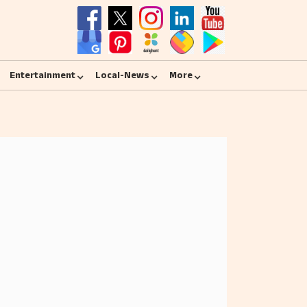
Entertainment
Local-News
More