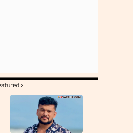
eatured