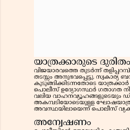
യാത്രക്കാരുടെ ദുരിത
വിജയാരവത്തെ തുടർന്ന് തളിപ്പറ
തടസ്സം അനുഭവപ്പെട്ടു. സ്വകാര്
കുടുങ്ങിക്കിടന്നതോടെ യാത്രക്കാ
പൊലീസ് ഉദ്യോഗസ്ഥർ ഗതാഗത നിയന്ത
വലിയ വാഹനവ്യൂഹങ്ങളുടെയും ഡ
അകമ്പടിയോടെയുള്ള ഘോഷയാത്ര 
അവസ്ഥയിലായെന്ന് പൊലീസ് വ്യക്
അന്വേഷണം