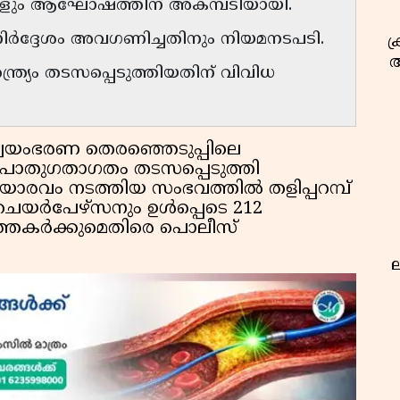
്ങളും ആഘോഷത്തിന് അകമ്പടിയായി.
ിർദ്ദേശം അവഗണിച്ചതിനും നിയമനടപടി.
ക
അ
്ര്യം തടസപ്പെടുത്തിയതിന് വിവിധ
സ്വയംഭരണ തെരഞ്ഞെടുപ്പിലെ
ൊതുഗതാഗതം തടസപ്പെടുത്തി
ജയാരവം നടത്തിയ സംഭവത്തിൽ തളിപ്പറമ്പ്
ചെയർപേഴ്‌സനും ഉൾപ്പെടെ 212
ത്തകർക്കുമെതിരെ പൊലീസ്
ല