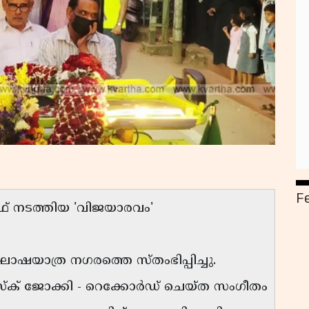
F
ഫ് നടത്തിയ 'വിജയാരവം'
ഘോഷയാത്ര നഗരത്തെ സ്തംഭിപ്പിച്ചു.
സ്ക് ജോക്കി - റെക്കോർഡ് ചെയ്ത സംഗീതം