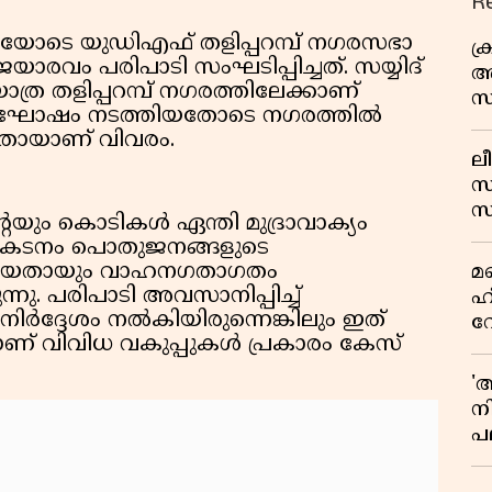
R
യോടെ യുഡിഎഫ് തളിപ്പറമ്പ് നഗരസഭാ
ക
ജയാരവം പരിപാടി സംഘടിപ്പിച്ചത്. സയ്യിദ്
അ
്ര തളിപ്പറമ്പ് നഗരത്തിലേക്കാണ്
സ
ിജയാഘോഷം നടത്തിയതോടെ നഗരത്തിൽ
എ
്ടതായാണ് വിവരം.
ലീ
സ
സ
റെയും കൊടികൾ ഏന്തി മുദ്രാവാക്യം
പച
യ പ്രകടനം പൊതുജനങ്ങളുടെ
മ
ുത്തിയതായും വാഹനഗതാഗതം
മ
വ
്നു. പരിപാടി അവസാനിപ്പിച്ച്
ഹ
ർദ്ദേശം നൽകിയിരുന്നെങ്കിലും ഇത്
വ
ാണ് വിവിധ വകുപ്പുകൾ പ്രകാരം കേസ്
ഭ
ആ
'
ന
പല
ച