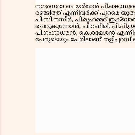
നഗരസഭാ ചെയർമാൻ പി.കെ.സുബൈർ
രഞ്ജിത്ത് എന്നിവർക്ക് പുറമെ യൂത്
പി.സി.നസീർ, പി.മുഹമ്മദ് ഇക്
ചെറുകുന്നോൻ, പി.റഫീഖ്, പി.പി.
പി.ഗംഗാധരൻ, കെ.രമേശൻ എന്നിവരു
പേരുടെയും പേരിലാണ് തളിപ്പറമ്പ