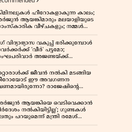
ecommended
്രിമിനലുകൾ ഹീറോകളാകുന്ന കാലം;
ർജുൻ ആയങ്കിമാരും മലയാളിയുടെ
ാംസ്കാരിക വീഴ്ചകളും; നമ്മൾ
ങ്ങോട്ടാണ് പോകുന്നത്
ഗ് വിദ്യാഭ്യാസ വകുപ്പ് ഭരിക്കുമ്പോൾ
വർക്കർക്ക് 'വീർ' പട്ടമോ;
ംഘപരിവാർ അജണ്ടയ്ക്ക്
്ചക്കൊടി കാട്ടുന്നതാര്?
ഞ്ചേശ്വരത്തെ ക്വിസ് ചോദ്യം
റ്റൊരാൾക്ക് ജീവൻ നൽകി മടങ്ങിയ
ിവാദമാവുമ്പോൾ
ീറോയോട് ഈ അവഗണന
േണമായിരുന്നോ? രാജേഷിൻ്റെ
ൗതിക ശരീരത്തോടുള്ള അനാദരവിൽ
ളിപ്പടരുന്ന ജനരോഷവും പാഠവും
അർജുൻ ആയങ്കിയെ വെടിവെക്കാൻ
ിർദേശം നൽകിയിട്ടില്ല'; ഗുണ്ടകൾ
തും പറയുമെന്ന് മന്ത്രി രമേശ്
െന്നിത്തല