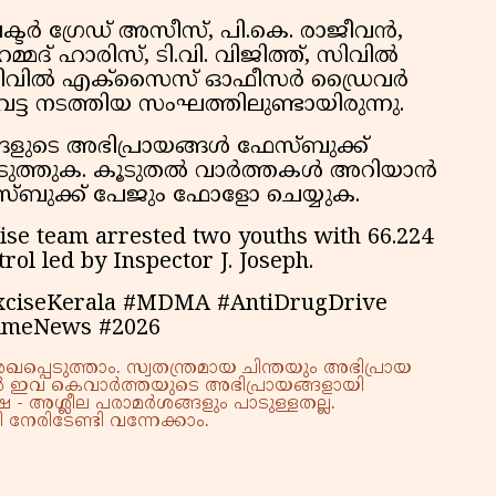
കു
ക്ടർ ഗ്രേഡ് അസീസ്, പി.കെ. രാജീവൻ,
റി
മ്മദ് ഹാരിസ്, ടി.വി. വിജിത്ത്, സിവിൽ
ിവിൽ എക്‌സൈസ് ഓഫീസർ ഡ്രൈവർ
്ട നടത്തിയ സംഘത്തിലുണ്ടായിരുന്നു.
ങ്ങളുടെ അഭിപ്രായങ്ങൾ ഫേസ്ബുക്ക്
പ്പെടുത്തുക. കൂടുതൽ വാർത്തകൾ അറിയാൻ
േസ്ബുക്ക് പേജും ഫോളോ ചെയ്യുക.
se team arrested two youths with 66.224
ol led by Inspector J. Joseph.
xciseKerala #MDMA #AntiDrugDrive
imeNews #2026
്പെടുത്താം. സ്വതന്ത്രമായ ചിന്തയും അഭിപ്രായ
്നാൽ ഇവ കെവാർത്തയുടെ അഭിപ്രായങ്ങളായി
 - അശ്ലീല പരാമർശങ്ങളും പാടുള്ളതല്ല.
നേരിടേണ്ടി വന്നേക്കാം.