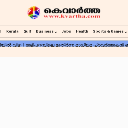
d
Kerala
Gulf
Business
Jobs
Health
Sports & Games