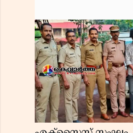
എക്‌സൈസ് സംഘം