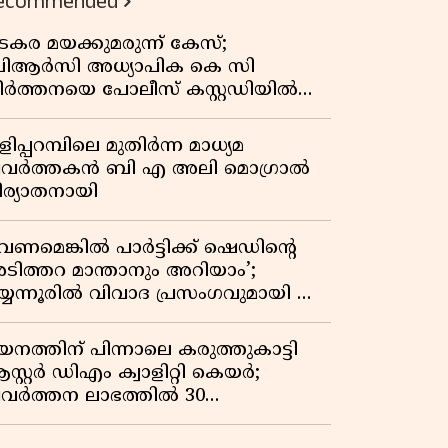
ecommended
കുതിപ്പ് രേഖപ്പെടുത്തി ആദ്യ പാദ
റിപ്പോർട്ട് പുറത്ത്
ടകര മയക്കുമരുന്ന് കേസ്;
ിആർസി അധ്യാപിക കെ സി
ീർത്തനയെ പോലീസ് കസ്റ്റഡിയിൽ
ട്ടു
ിപ്പറമ്പിലെ മുതിർന്ന മാധ്യമ
്രവർത്തകൻ ബി എ അലി മൊഗ്രാൽ
ിര്യാതനായി
വേണമെങ്കിൽ പാർട്ടിക്ക് ഷെഡിൻ്റെ
ടിത്തറ മാന്താനും അറിയാം’;
യ്യന്നൂരിൽ വിവാദ പ്രസംഗവുമായി കെ
െ രാഗേഷ്
യനത്തിന് പിന്നാലെ കരുത്തുകാട്ടി
സ്റ്റർ ഡിഎം ക്വാളിറ്റി കെയർ;
്രവർത്തന ലാഭത്തിൽ 30
തമാനത്തിൻ്റെ വളർച്ച,
രുമാനത്തിലും ലാഭത്തിലും വൻ