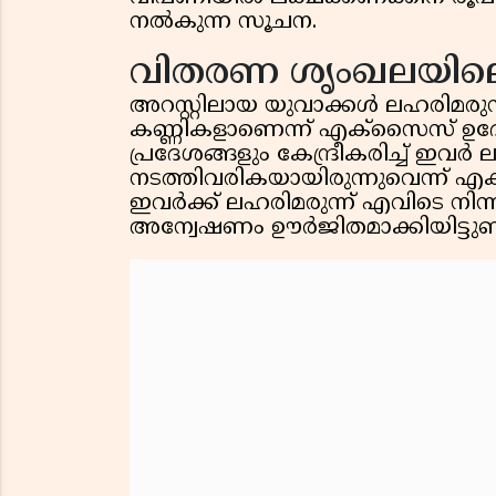
നൽകുന്ന സൂചന.
വിതരണ ശൃംഖലയിലെ
അറസ്റ്റിലായ യുവാക്കൾ ലഹരിമരു
കണ്ണികളാണെന്ന് എക്‌സൈസ് ഉദ്യ
പ്രദേശങ്ങളും കേന്ദ്രീകരിച്ച് ഇ
നടത്തിവരികയായിരുന്നുവെന്ന് എക്‌
ഇവർക്ക് ലഹരിമരുന്ന് എവിടെ നിന്
അന്വേഷണം ഊർജിതമാക്കിയിട്ടുണ്ട