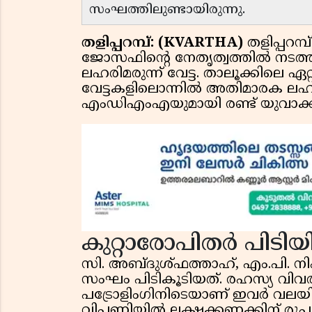
സംഘത്തിലുണ്ടായിരുന്നു.
തളിപ്പറമ്പ്: (KVARTHA)
തളിപ്പറമ്
ജോസഫിൻ്റെ നേതൃത്വത്തിൽ നടത്ത
ലഹരിമരുന്ന് വേട്ട. താലൂക്കിലെ ഏറ
വേട്ടകളിലൊന്നിൽ അതിമാരക ലഹരിമ
എംഡിഎംഎയുമായി രണ്ട് യുവാക്ക
കുറ്റാരോപിതർ പിടി
സി. അബ്ദുശ്ഫത്താഹ്, എം.പി.
സംഘം പിടികൂടിയത്. രഹസ്യ വിവരത
പട്രോളിംഗിനിടെയാണ് ഇവർ വലയി
വിപണിയിൽ ലക്ഷക്കണക്കിന് രൂപ 