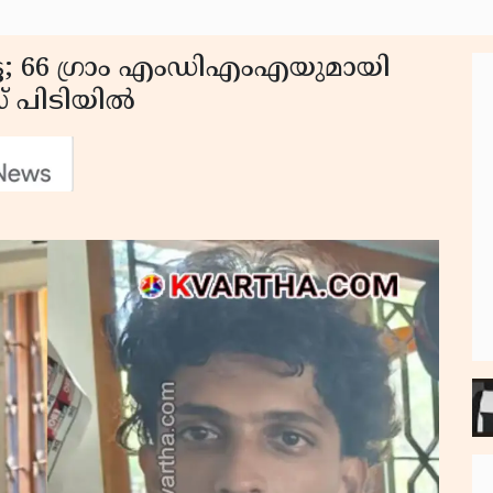
്ട; 66 ഗ്രാം എംഡിഎംഎയുമായി
് പിടിയിൽ