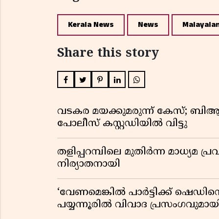
Kerala News
News
Malayala
Share this story
വടകര മയക്കുമരുന്ന് കേസ്; ബ
പോലീസ് കസ്റ്റഡിയിൽ വിട്ടു
തളിപ്പറമ്പിലെ മുതിർന്ന മാധ്യ
നിര്യാതനായി
‘വേണമെങ്കിൽ പാർട്ടിക്ക് ഷെഡിൻ്
പയ്യന്നൂരിൽ വിവാദ പ്രസംഗവുമാ