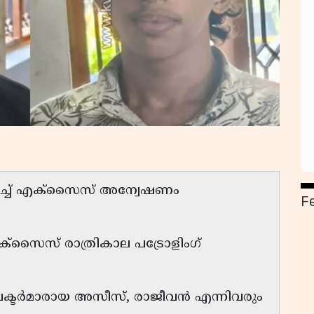
ുറിച്ച് എക്‌സൈസ് അന്വേഷണം
F
്‌സൈസ് രാത്രികാല പട്രോളിംഗ്
പെക്ടർമാരായ അസീസ്, രാജീവൻ എന്നിവരും