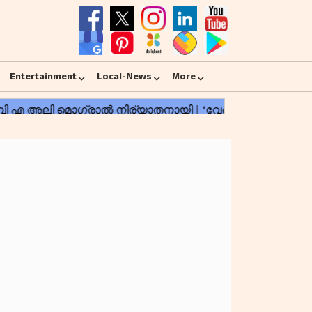
Entertainment
Local-News
More