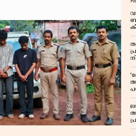
R
വ
ബ
ക
വി
തള
പ
ന
‘
അ
പ
ക
ല
ആ
പ
ശ
വ