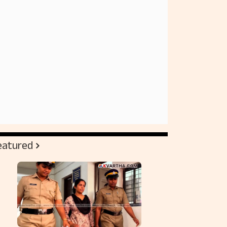
eatured