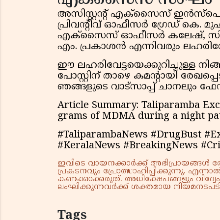
അസിസ്റ്റൻ്റ് എക്‌സൈസ് ഇൻസ്‌പെ
പ്രിവൻ്റീവ് ഓഫീസർ ഗ്രേഡ് കെ. മുഹ
എക്‌സൈസ് ഓഫീസർ കലേഷ്, സ
എം. പ്രകാശൻ എന്നിവരും ലഹരിവേട
ഈ ലഹരിവേട്ടയെക്കുറിച്ചുള്ള നി
പോസ്റ്റിന് താഴെ കമൻ്റായി രേഖ
ഞങ്ങളുടെ വാട്സാപ്പ് ചാനലും ഫ
Article Summary: Taliparamba Exci
grams of MDMA during a night patr
#TaliparambaNews #DrugBust #E
#KeralaNews #BreakingNews #Cr
ഇവിടെ വായനക്കാർക്ക് അഭിപ്രായങ്ങൾ രേഖപ
പ്രകടനവും പ്രോത്സാഹിപ്പിക്കുന്നു. എന
കണക്കാക്കരുത്. അധിക്ഷേപങ്ങളും വിദ്വേഷ
ലംഘിക്കുന്നവർക്ക് ശക്തമായ നിയമനടപടി 
Tags