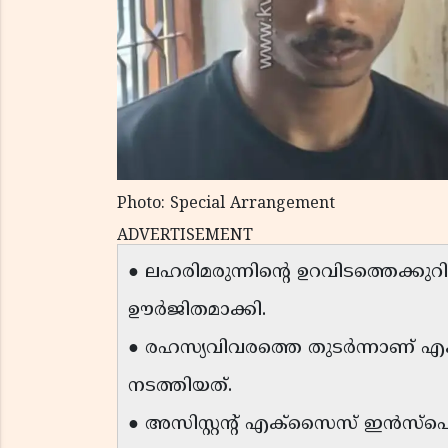
Photo: Special Arrangement
ADVERTISEMENT
● ലഹരിമരുന്നിന്റെ ഉറവിടത്തെക്ക
ഊർജിതമാക്കി.
● രഹസ്യവിവരത്തെ തുടർന്നാണ് എക
നടത്തിയത്.
● അസിസ്റ്റന്റ് എക്‌സൈസ് ഇൻസ്‌