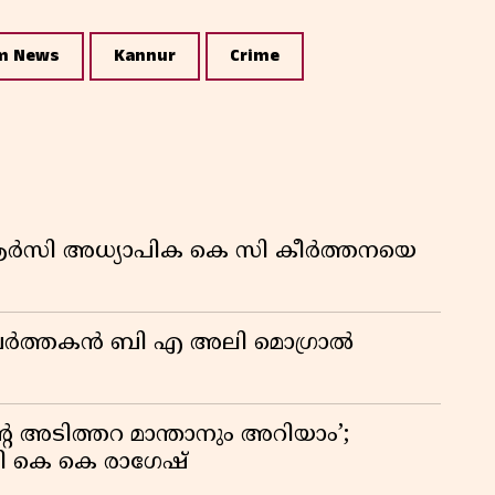
m News
Kannur
Crime
ിആർസി അധ്യാപിക കെ സി കീർത്തനയെ
മ പ്രവർത്തകൻ ബി എ അലി മൊഗ്രാൽ
റെ അടിത്തറ മാന്താനും അറിയാം’;
യി കെ കെ രാഗേഷ്