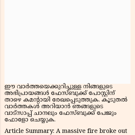
ഈ വാർത്തയെക്കുറിച്ചുള്ള നിങ്ങളുടെ
അഭിപ്രായങ്ങൾ ഫേസ്ബുക്ക് പോസ്റ്റിന്
താഴെ കമൻ്റായി രേഖപ്പെടുത്തുക. കൂടുതൽ
വാർത്തകൾ അറിയാൻ ഞങ്ങളുടെ
വാട്സാപ്പ് ചാനലും ഫേസ്ബുക്ക് പേജും
ഫോളോ ചെയ്യുക.
Article Summary: A massive fire broke out