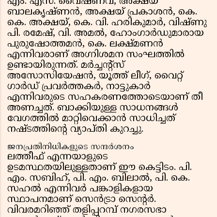
എം. എസ്. വൈഷ്ണവ്, അക്ഷയ്
ബാലകൃഷ്ണൻ, അക്ഷയ് പ്രകാശൻ, കെ.
കെ. അക്ഷയ്, കെ. വി. ഹരികുമാർ, വിഷ്ണു
പി. രമേഷ്, വി. അമൽ, ഹോംഗാർഡുമാരായ
പുരുഷോത്തമൻ, കെ. ലക്ഷ്മണൻ
എന്നിവരാണ് അഗ്നിശമന സംഘത്തിൽ
ഉണ്ടായിരുന്നത്. മർച്ചൻ്റ്സ്
അസോസിയേഷൻ, യൂത്ത് ലീഗ്, വൈറ്റ്
ഗാർഡ് പ്രവർത്തകർ, നാട്ടുകാർ
എന്നിവരുടെ സഹകരണത്തോടെയാണ് തീ
അണച്ചത്. ബാക്കിയുള്ള സാധനങ്ങൾ
വേഗത്തിൽ മാറ്റിവെക്കാൻ സാധിച്ചത്
നഷ്ടത്തിൻ്റെ വ്യാപ്തി കുറച്ചു.
ജനപ്രതിനിധികളുടെ സന്ദർശനം
ലത്തീഫ് എന്നയാളുടെ
ഉടമസ്ഥതയിലുള്ളതാണ് ഈ കെട്ടിടം. പി.
എം. സബിഹ്, പി. എം. ബിലാൽ, പി. കെ.
സഹൽ എന്നിവർ പങ്കാളികളായ
സ്ഥാപനമാണ് സെൻട്രാ സെൻ്റർ.
വിവരമറിഞ്ഞ് തളിപ്പറമ്പ് നഗരസഭാ