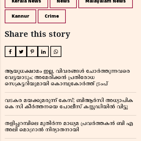
Kerala News
News
Malayalam News
Kannur
Crime
Share this story
ആയുധക്ഷാമം ഇല്ല, വിവരങ്ങൾ ചോർത്തുന്നവരെ
വേട്ടയാടും; അമേരിക്കൻ പ്രതിരോധ
സെക്രട്ടറിയുമായി കൊമ്പുകോർത്ത് ട്രംപ്
വടകര മയക്കുമരുന്ന് കേസ്; ബിആർസി അധ്യാപിക
കെ സി കീർത്തനയെ പോലീസ് കസ്റ്റഡിയിൽ വിട്ടു
തളിപ്പറമ്പിലെ മുതിർന്ന മാധ്യമ പ്രവർത്തകൻ ബി എ
അലി മൊഗ്രാൽ നിര്യാതനായി