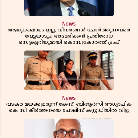
News
ആയുധക്ഷാമം ഇല്ല, വിവരങ്ങൾ ചോർത്തുന്നവരെ
വേട്ടയാടും; അമേരിക്കൻ പ്രതിരോധ
സെക്രട്ടറിയുമായി കൊമ്പുകോർത്ത് ട്രംപ്
News
വടകര മയക്കുമരുന്ന് കേസ്; ബിആർസി അധ്യാപിക
കെ സി കീർത്തനയെ പോലീസ് കസ്റ്റഡിയിൽ വിട്ടു