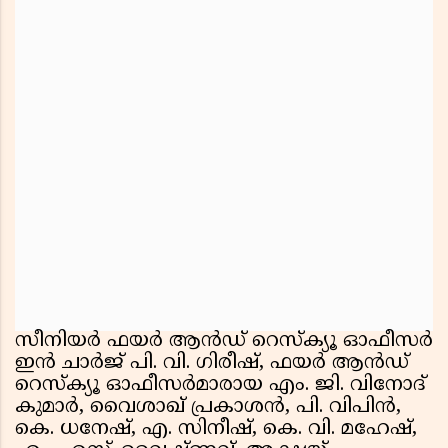
സീനിയർ ഫയർ ആൻഡ് റെസ്ക്യൂ ഓഫീസർ
ഇൻ ചാർജ് പി. വി. ഗിരീഷ്, ഫയർ ആൻഡ്
റെസ്ക്യൂ ഓഫീസർമാരായ എം. ജി. വിനോദ്
കുമാർ, വൈശാഖ് പ്രകാശൻ, പി. വിപിൻ,
കെ. ധനേഷ്, എ. സിനീഷ്, കെ. വി. മഹേഷ്,