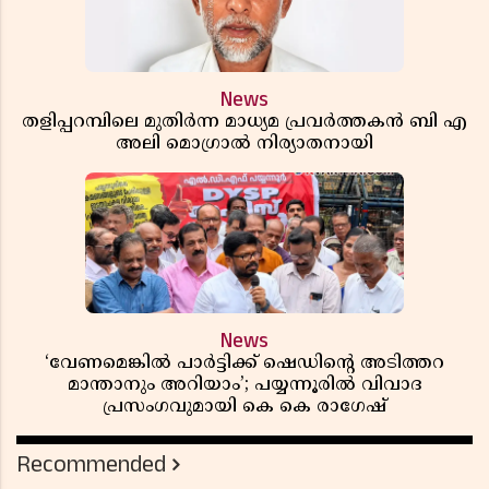
News
തളിപ്പറമ്പിലെ മുതിർന്ന മാധ്യമ പ്രവർത്തകൻ ബി എ
അലി മൊഗ്രാൽ നിര്യാതനായി
News
‘വേണമെങ്കിൽ പാർട്ടിക്ക് ഷെഡിൻ്റെ അടിത്തറ
മാന്താനും അറിയാം’; പയ്യന്നൂരിൽ വിവാദ
പ്രസംഗവുമായി കെ കെ രാഗേഷ്
Recommended