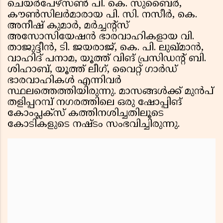
ചെയർപേഴ്സൺ പി. കെ. സുബൈർ,
കൗൺസിലർമാരായ പി. സി. നസീർ, കെ.
അനീഷ് കുമാർ, മർച്ചൻ്റ്സ്
അസോസിയേഷൻ ഭാരവാഹികളായ വി.
താജുദ്ദീൻ, ടി. ജയരാജ്, കെ. പി. ലുഖ്മാൻ,
വാഹിദ് പനാമ, യൂത്ത് വിങ് പ്രസിഡൻ്റ് ബി.
ശിഹാബ്, യൂത്ത് ലീഗ്, വൈറ്റ് ഗാർഡ്
ഭാരവാഹികൾ എന്നിവർ
സ്ഥലത്തെത്തിയിരുന്നു. മാസങ്ങൾക്ക് മുൻപ്
തളിപ്പറമ്പ് നഗരത്തിലെ ഒരു ഷോപ്പിങ്
കോംപ്ലക്സ് കത്തിനശിച്ചതിലൂടെ
കോടികളുടെ നഷ്ടം സംഭവിച്ചിരുന്നു.