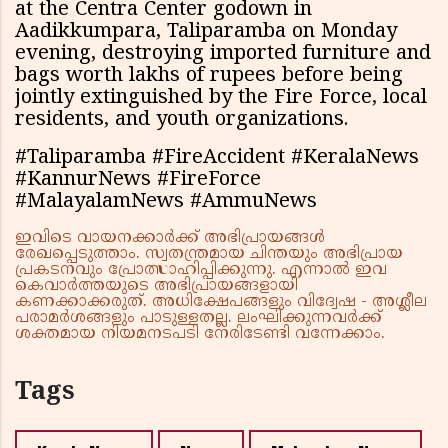
at the Centra Center godown in
Aadikkumpara, Taliparamba on Monday
evening, destroying imported furniture and
bags worth lakhs of rupees before being
jointly extinguished by the Fire Force, local
residents, and youth organizations.
#Taliparamba #FireAccident #KeralaNews
#KannurNews #FireForce
#MalayalamNews #AmmuNews
ഇവിടെ വായനക്കാർക്ക് അഭിപ്രായങ്ങൾ
രേഖപ്പെടുത്താം. സ്വതന്ത്രമായ ചിന്തയും അഭിപ്രായ
പ്രകടനവും പ്രോത്സാഹിപ്പിക്കുന്നു. എന്നാൽ ഇവ
കെവാർത്തയുടെ അഭിപ്രായങ്ങളായി
കണക്കാക്കരുത്. അധിക്ഷേപങ്ങളും വിദ്വേഷ - അശ്ലീല
പരാമർശങ്ങളും പാടുള്ളതല്ല. ലംഘിക്കുന്നവർക്ക്
ശക്തമായ നിയമനടപടി നേരിടേണ്ടി വന്നേക്കാം.
Tags