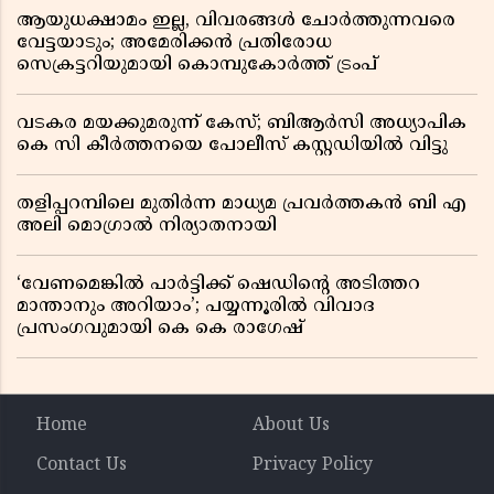
ആയുധക്ഷാമം ഇല്ല, വിവരങ്ങൾ ചോർത്തുന്നവരെ
വേട്ടയാടും; അമേരിക്കൻ പ്രതിരോധ
സെക്രട്ടറിയുമായി കൊമ്പുകോർത്ത് ട്രംപ്
വടകര മയക്കുമരുന്ന് കേസ്; ബിആർസി അധ്യാപിക
കെ സി കീർത്തനയെ പോലീസ് കസ്റ്റഡിയിൽ വിട്ടു
തളിപ്പറമ്പിലെ മുതിർന്ന മാധ്യമ പ്രവർത്തകൻ ബി എ
അലി മൊഗ്രാൽ നിര്യാതനായി
‘വേണമെങ്കിൽ പാർട്ടിക്ക് ഷെഡിൻ്റെ അടിത്തറ
മാന്താനും അറിയാം’; പയ്യന്നൂരിൽ വിവാദ
പ്രസംഗവുമായി കെ കെ രാഗേഷ്
Home
About Us
Contact Us
Privacy Policy