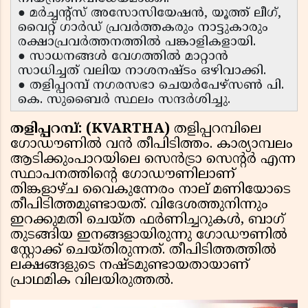
● മർച്ചന്റ്സ് അസോസിയേഷൻ, യൂത്ത് ലീഗ്,
വൈറ്റ് ഗാർഡ് പ്രവർത്തകരും നാട്ടുകാരും
രക്ഷാപ്രവർത്തനത്തിൽ പങ്കാളികളായി.
● സാധനങ്ങൾ വേഗത്തിൽ മാറ്റാൻ
സാധിച്ചത് വലിയ നാശനഷ്ടം ഒഴിവാക്കി.
● തളിപ്പറമ്പ് നഗരസഭാ ചെയർപേഴ്സൺ പി.
കെ. സുബൈർ സ്ഥലം സന്ദർശിച്ചു.
തളിപ്പറമ്പ്: (KVARTHA)
തളിപ്പറമ്പിലെ
ഗോഡൗണിൽ വൻ തീപിടിത്തം. കാര്യാമ്പലം
ആടിക്കുംപാറയിലെ സെൻട്രാ സെൻ്റർ എന്ന
സ്ഥാപനത്തിൻ്റെ ഗോഡൗണിലാണ്
തിങ്കളാഴ്ച വൈകുന്നേരം നാല് മണിയോടെ
തീപിടിത്തമുണ്ടായത്. വിദേശത്തുനിന്നും
ഇറക്കുമതി ചെയ്ത ഫർണിച്ചറുകൾ, ബാഗ്
തുടങ്ങിയ ഇനങ്ങളായിരുന്നു ഗോഡൗണിൽ
സ്റ്റോക്ക് ചെയ്തിരുന്നത്. തീപിടിത്തത്തിൽ
ലക്ഷങ്ങളുടെ നഷ്ടമുണ്ടായതായാണ്
പ്രാഥമിക വിലയിരുത്തൽ.