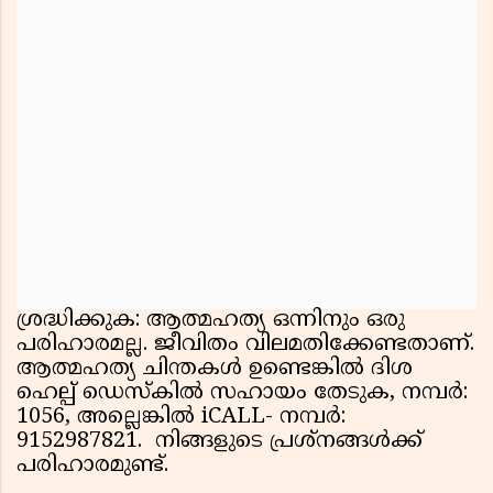
ശ്രദ്ധിക്കുക: ആത്മഹത്യ ഒന്നിനും ഒരു
പരിഹാരമല്ല. ജീവിതം വിലമതിക്കേണ്ടതാണ്.
ആത്മഹത്യ ചിന്തകൾ ഉണ്ടെങ്കിൽ ദിശ
ഹെല്പ് ഡെസ്കിൽ സഹായം തേടുക, നമ്പർ:
1056, അല്ലെങ്കിൽ iCALL- നമ്പർ:
9152987821. നിങ്ങളുടെ പ്രശ്നങ്ങൾക്ക്
പരിഹാരമുണ്ട്.