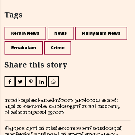
Tags
Kerala News
News
Malayalam News
Ernakulam
Crime
Share this story
സൗദി-തുർക്കി-പാകിസ്താൻ പ്രതിരോധ കരാർ;
പുതിയ സൈനിക ചേരിയല്ലെന്ന് സൗദി അറേബ്യ,
വിമർശനവുമായി ഇറാൻ
ടീച്ചറുടെ മുന്നിൽ നിൽക്കുമ്പോഴാണ് വെടിയേറ്റത്;
തായ്‌ലൻഡ് വെടിവെപ്പിൽ അഞ്ച് അധ്യാപകരും