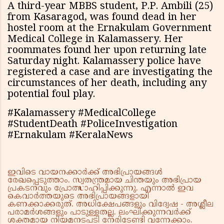
A third-year MBBS student, P.P. Ambili (25)
from Kasaragod, was found dead in her
hostel room at the Ernakulam Government
Medical College in Kalamassery. Her
roommates found her upon returning late
Saturday night. Kalamassery police have
registered a case and are investigating the
circumstances of her death, including any
potential foul play.
#Kalamassery #MedicalCollege
#StudentDeath #PoliceInvestigation
#Ernakulam #KeralaNews
ഇവിടെ വായനക്കാർക്ക് അഭിപ്രായങ്ങൾ
രേഖപ്പെടുത്താം. സ്വതന്ത്രമായ ചിന്തയും അഭിപ്രായ
പ്രകടനവും പ്രോത്സാഹിപ്പിക്കുന്നു. എന്നാൽ ഇവ
കെവാർത്തയുടെ അഭിപ്രായങ്ങളായി
കണക്കാക്കരുത്. അധിക്ഷേപങ്ങളും വിദ്വേഷ - അശ്ലീല
പരാമർശങ്ങളും പാടുള്ളതല്ല. ലംഘിക്കുന്നവർക്ക്
ശക്തമായ നിയമനടപടി നേരിടേണ്ടി വന്നേക്കാം.