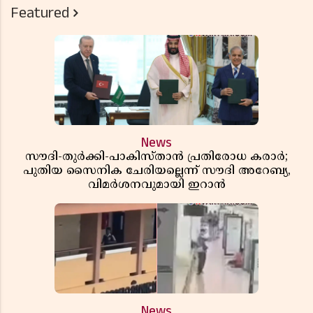
Featured
News
സൗദി-തുർക്കി-പാകിസ്താൻ പ്രതിരോധ കരാർ;
പുതിയ സൈനിക ചേരിയല്ലെന്ന് സൗദി അറേബ്യ,
വിമർശനവുമായി ഇറാൻ
News