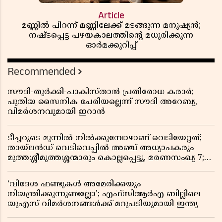
Article
മണ്ണിൽ പിറന്ന് മണ്ണിലേക്ക് മടങ്ങുന്ന മനുഷ്യൻ;
നഷ്ടപ്പെട്ട പഴയകാലത്തിൻ്റെ മധുരിക്കുന്ന
ഓർമക്കുറിപ്പ്
Recommended
സൗദി-തുർക്കി-പാകിസ്താൻ പ്രതിരോധ കരാർ;
പുതിയ സൈനിക ചേരിയല്ലെന്ന് സൗദി അറേബ്യ,
വിമർശനവുമായി ഇറാൻ
ടീച്ചറുടെ മുന്നിൽ നിൽക്കുമ്പോഴാണ് വെടിയേറ്റത്;
തായ്‌ലൻഡ് വെടിവെപ്പിൽ അഞ്ച് അധ്യാപകരും
മുത്തശ്ശീമുത്തശ്ശന്മാരും കൊല്ലപ്പെട്ടു, മരണസംഖ്യ 7;
ഞെട്ടിക്കുന്ന വെളിപ്പെടുത്തലുകൾ
‘വിദേശ ഫണ്ടുകൾ അമേരിക്കയും
നിയന്ത്രിക്കുന്നുണ്ടല്ലോ’; എഫ്സിആർഎ ബില്ലിലെ
യുഎസ് വിമർശനങ്ങൾക്ക് മറുപടിയുമായി ഇന്ത്യ