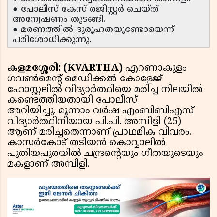
● പോലീസ് കേസ് രജിസ്റ്റർ ചെയ്ത്
അന്വേഷണം തുടങ്ങി.
● മരണത്തിൽ ദുരൂഹതയുണ്ടോയെന്ന്
പരിശോധിക്കുന്നു.
കളമശ്ശേരി: (KVARTHA)
എറണാകുളം
ഗവൺമെൻ്റ് മെഡിക്കൽ കോളേജ്
ഹോസ്റ്റലിൽ വിദ്യാർത്ഥിയെ മരിച്ച നിലയിൽ
കണ്ടെത്തിയതായി പോലീസ്
അറിയിച്ചു. മൂന്നാം വർഷ എംബിബിഎസ്
വിദ്യാർത്ഥിനിയായ പി.പി. അമ്പിളി (25)
ആണ് മരിച്ചതെന്നാണ് പ്രാഥമിക വിവരം.
കാസർകോട് തടിയൻ കൊവ്വാലിൽ
പുതിയപുരയിൽ ചന്ദ്രൻ്റെയും ഗീതയുടെയും
മകളാണ് അമ്പിളി.