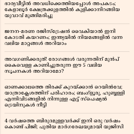
ഭാര്യവീട്ടിൽ അവധിക്കെത്തിയപ്പോൾ അപകടം;
കേളാലൂർ ക്ഷേത്രക്കുളത്തിൽ കുളിക്കാനിറങ്ങിയ
യുവാവ് മുങ്ങിമരിച്ചു
ജനന-മരണ രജിസ്ട്രേഷൻ വൈകിയാൽ ഇനി
കോടതി കയറണം; ഇന്ത്യയിൽ നിയമങ്ങളിൽ വന്ന
വലിയ മാറ്റങ്ങൾ അറിയാം
അവഗണിക്കരുത്! രോഗങ്ങൾ വരുന്നതിന് മുൻപ്
കൈവെള്ള കാണിച്ചുതരുന്ന ഈ 5 വലിയ
സൂചനകൾ അറിയാമോ?
ഓണക്കാലത്തെ തിരക്ക് കുറയ്ക്കാൻ റെയിൽവേ;
യാത്രാക്ലേശത്തിന് പരിഹാരം; ബംഗ്ളൂരു, ഹുബ്ബള്ളി
എന്നിവിടങ്ങളിൽ നിന്നുള്ള എട്ട് സ്പെഷ്യൽ
ട്രെയിനുകൾ നീട്ടി
4 വർഷത്തെ ബിരുദമുള്ളവർക്ക് ഇനി ഒരു വർഷം
കൊണ്ട് പിജി; പുതിയ മാർഗരേഖയുമായി യുജിസി