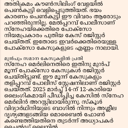
അതിക്രമം കൗൺസിലിംഗ് വേളയിൽ
പെൺകുട്ടി വെളിപ്പെടുത്തിയത്. ഭയം
കാരണം പെൺകുട്ടി ഈ വിവരം ആരോടും
പറഞ്ഞിരുന്നില്ല. മേൽപ്പറമ്പ് പോലീസാണ്
സ്നേഹയ്ക്കെതിരെ പോക്സോ
നിയമപ്രകാരം പുതിയ കേസ് രജിസ്റ്റർ
ചെയ്തത്. ഇതോടെ ഇവർക്കെതിരെയുള്ള
പോക്സോ കേസുകളുടെ എണ്ണം നാലായി.
മുൻപും സമാന കേസുകളിൽ പ്രതി
സ്നേഹ മെർലിനെതിരെ ഇതിനു മുൻപ്
മൂന്ന് പോക്സോ കേസുകൾ രജിസ്റ്റർ
ചെയ്തിട്ടുണ്ട്. ഈ മൂന്ന് കേസുകളും
തളിപ്പറമ്പ് പോലീസ് സ്റ്റേഷനിലാണ് രജിസ്റ്റർ
ചെയ്തത്. 2025 മാർച്ച് 14-ന് 12-കാരിയെ
ലൈംഗികമായി പീഡിപ്പിച്ച കേസിൽ സ്നേഹ
മെർലിൻ അറസ്റ്റിലായിരുന്നു. സ്കൂൾ
വിദ്യാർഥിനിയുടെ ബാഗിൽ നിന്നും അശ്ലീല
ദൃശ്യങ്ങളടങ്ങിയ മൊബൈൽ ഫോൺ
കണ്ടെത്തിയതിനെ തുടർന്ന് അധ്യാപകർ
ചൈൽഡ് ലൈനിൽ