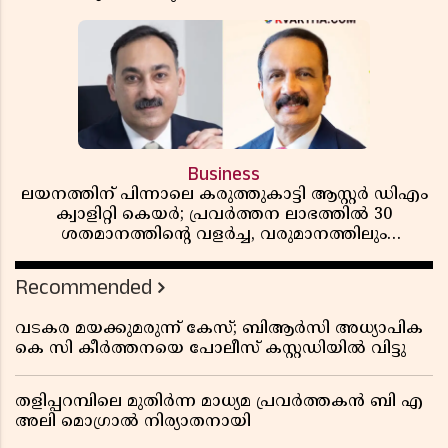
Business
ലയനത്തിന് പിന്നാലെ കരുത്തുകാട്ടി ആസ്റ്റർ ഡിഎം
ക്വാളിറ്റി കെയർ; പ്രവർത്തന ലാഭത്തിൽ 30
ശതമാനത്തിൻ്റെ വളർച്ച, വരുമാനത്തിലും
ലാഭത്തിലും വൻ കുതിപ്പ് രേഖപ്പെടുത്തി ആദ്യ പാദ
റിപ്പോർട്ട് പുറത്ത്
Recommended
വടകര മയക്കുമരുന്ന് കേസ്; ബിആർസി അധ്യാപിക
കെ സി കീർത്തനയെ പോലീസ് കസ്റ്റഡിയിൽ വിട്ടു
തളിപ്പറമ്പിലെ മുതിർന്ന മാധ്യമ പ്രവർത്തകൻ ബി എ
അലി മൊഗ്രാൽ നിര്യാതനായി