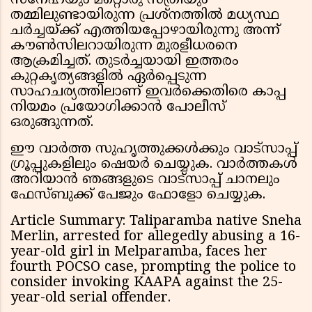
സ്നേഹയും മറ്റൊരു സ്ത്രീയും
തമ്മിലുണ്ടായിരുന്ന പ്രശ്നത്തിൽ മധ്യസ്ഥ
ചർച്ചയ്ക്ക് എത്തിയപ്പോഴായിരുന്നു അന്ന്
കൗൺസിലറായിരുന്ന മുരളീധരനെ
ആക്രമിച്ചത്. തുടർച്ചയായി ഇത്തരം
കുറ്റകൃത്യങ്ങളിൽ ഏർപ്പെടുന്ന
സാഹചര്യത്തിലാണ് ഇവർക്കെതിരെ കാപ്പ
നിയമം പ്രയോഗിക്കാൻ പോലീസ്
ഒരുങ്ങുന്നത്.
ഈ വാർത്ത സുഹൃത്തുക്കൾക്കും വാട്സാപ്പ്
ഗ്രൂപ്പുകളിലും ഷെയർ ചെയ്യുക. വാർത്തകൾ
അറിയാൻ ഞങ്ങളുടെ വാട്സാപ്പ് ചാനലും
ഫേസ്ബുക്ക് പേജും ഫോളോ ചെയ്യുക.
Article Summary: Taliparamba native Sneha
Merlin, arrested for allegedly abusing a 16-
year-old girl in Melparamba, faces her
fourth POCSO case, prompting the police to
consider invoking KAAPA against the 25-
year-old serial offender.