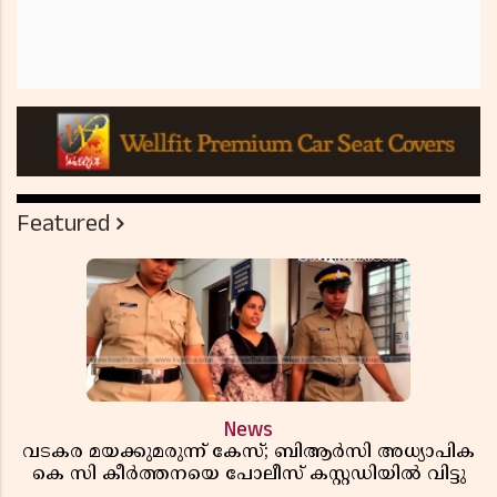
Featured
News
വടകര മയക്കുമരുന്ന് കേസ്; ബിആർസി അധ്യാപിക
കെ സി കീർത്തനയെ പോലീസ് കസ്റ്റഡിയിൽ വിട്ടു