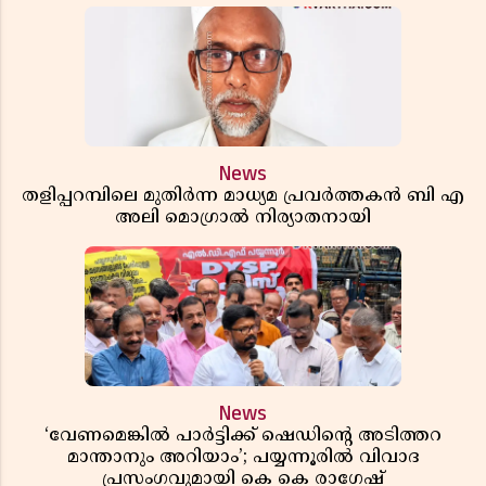
News
തളിപ്പറമ്പിലെ മുതിർന്ന മാധ്യമ പ്രവർത്തകൻ ബി എ
അലി മൊഗ്രാൽ നിര്യാതനായി
News
‘വേണമെങ്കിൽ പാർട്ടിക്ക് ഷെഡിൻ്റെ അടിത്തറ
മാന്താനും അറിയാം’; പയ്യന്നൂരിൽ വിവാദ
പ്രസംഗവുമായി കെ കെ രാഗേഷ്