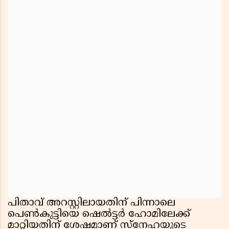
പിതാവ് അറസ്റ്റിലായതിന് പിന്നാലെ
പെൺകുട്ടിയെ ഷെൽട്ടർ ഹോമിലേക്ക്
മാറ്റിയതിന് ശേഷമാണ് സ്നേഹയുടെ