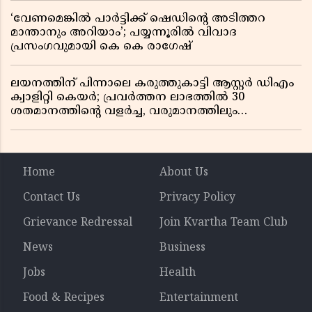
‘വേണമെങ്കിൽ പാർട്ടിക്ക് ഷെഡിൻ്റെ അടിത്തറ
മാന്താനും അറിയാം’; പയ്യന്നൂരിൽ വിവാദ
പ്രസംഗവുമായി കെ കെ രാഗേഷ്
ലയനത്തിന് പിന്നാലെ കരുത്തുകാട്ടി ആസ്റ്റർ ഡിഎം
ക്വാളിറ്റി കെയർ; പ്രവർത്തന ലാഭത്തിൽ 30
ശതമാനത്തിൻ്റെ വളർച്ച, വരുമാനത്തിലും
ലാഭത്തിലും വൻ കുതിപ്പ് രേഖപ്പെടുത്തി ആദ്യ പാദ
റിപ്പോർട്ട് പുറത്ത്
Home
About Us
Contact Us
Privacy Policy
Grievance Redressal
Join Kvartha Team Club
News
Business
Jobs
Health
Food & Recipes
Entertainment