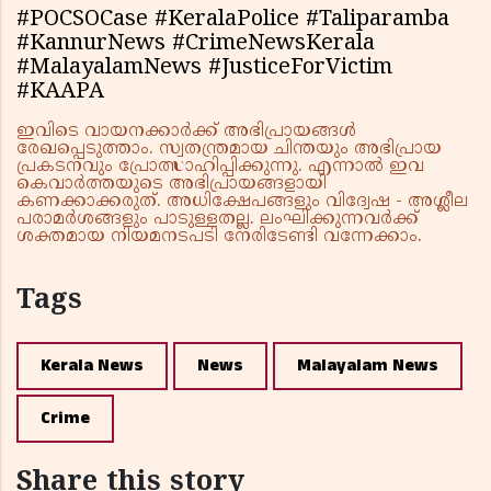
#POCSOCase #KeralaPolice #Taliparamba
#KannurNews #CrimeNewsKerala
#MalayalamNews #JusticeForVictim
#KAAPA
ഇവിടെ വായനക്കാർക്ക് അഭിപ്രായങ്ങൾ
രേഖപ്പെടുത്താം. സ്വതന്ത്രമായ ചിന്തയും അഭിപ്രായ
പ്രകടനവും പ്രോത്സാഹിപ്പിക്കുന്നു. എന്നാൽ ഇവ
കെവാർത്തയുടെ അഭിപ്രായങ്ങളായി
കണക്കാക്കരുത്. അധിക്ഷേപങ്ങളും വിദ്വേഷ - അശ്ലീല
പരാമർശങ്ങളും പാടുള്ളതല്ല. ലംഘിക്കുന്നവർക്ക്
ശക്തമായ നിയമനടപടി നേരിടേണ്ടി വന്നേക്കാം.
Tags
Kerala News
News
Malayalam News
Crime
Share this story