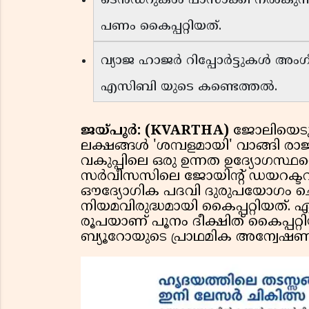
ടെൻഡറുകൾ പാസാക്കി നൽകുന്നത
പണം കൈപ്പറ്റിയത്.
വ്യാജ ഹാജർ റിപ്പോർട്ടുകൾ അംഗീക
എസിബി യുടെ കണ്ടെത്തൽ.
ജയ്പൂർ: (KVARTHA)
ജോലിയെടുക
ലക്ഷങ്ങൾ 'ശമ്പളമായി' വാങ്ങ
വകുപ്പിലെ ഒരു ഉന്നത ഉദ്യോഗസ്ഥന
സർവീസസിലെ ജോയിന്റ് ഡയറക്ടറായ
ഔദ്യോഗിക പദവി ദുരുപയോഗം ചെയ്
നിയമവിരുദ്ധമായി കൈപ്പറ്റിയത്. 
രൂപയാണ് പൂനം ദീക്ഷിത് കൈപ്പറ്റ
ബ്യൂറോയുടെ പ്രാഥമിക അന്വേഷണത്