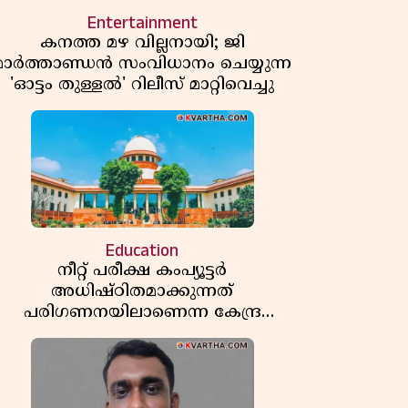
Entertainment
കനത്ത മഴ വില്ലനായി; ജി
മാർത്താണ്ഡൻ സംവിധാനം ചെയ്യുന്ന
'ഓട്ടം തുള്ളൽ' റിലീസ് മാറ്റിവെച്ചു
Education
നീറ്റ് പരീക്ഷ കംപ്യൂട്ടർ
അധിഷ്ഠിതമാക്കുന്നത്
പരിഗണനയിലാണെന്ന കേന്ദ്ര
സർക്കാരിൻ്റെ സത്യവാങ്മൂലത്തിൽ
മറുപടി നൽകാൻ ഹർജിക്കാരോട്
സുപ്രീംകോടതി