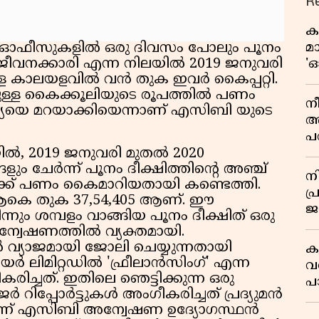
R
ക
മ
െ ഓഫീസുകളിൽ ഒരു ദിവസം പോലും പൂനം
ും, ജീവനക്കാരി എന്ന നിലയിൽ 2019 ജനുവരി
'ഓ
്ള കാലയളവിൽ വൻ തുക ഇവർ കൈപ്പറ്റി.
്ള കൈക്കൂലിയുടെ രൂപത്തിൽ പണം
നീ
ാര്യയെ മറയാക്കിയെന്നാണ് എസിബി യുടെ
അ
പ
സ
ൽ, 2019 ജനുവരി മുതൽ 2020
ും ചേർന്ന് പൂനം ദീക്ഷിത്തിന്റെ അഞ്ച്
മ
ന
ലേക്ക് പണം കൈമാറിയതായി കണ്ടെത്തി.
സ
പ
ആകെ തുക ₹37,54,405 ആണ്. ഈ
ജയ
്നും ശമ്പളം വാങ്ങിയ പൂനം ദീക്ഷിത് ഒരു
ക
അന്വേഷണത്തിൽ വ്യക്തമായി.
യാജമായി ജോലി ചെയ്യുന്നതായി
ക
െയർ ലിമിറ്റഡിൽ 'ഫ്രീലാൻസിംഗ്' എന്ന
വ
രിച്ചത്. ഇതിലെ ഞെട്ടിക്കുന്ന ഒരു
പ
ർ റിപ്പോർട്ടുകൾ അംഗീകരിച്ചത് പ്രദ്യുമൻ
മ
െന്ന് എസിബി അന്വേഷണ ഉദ്യോഗസ്ഥൻ