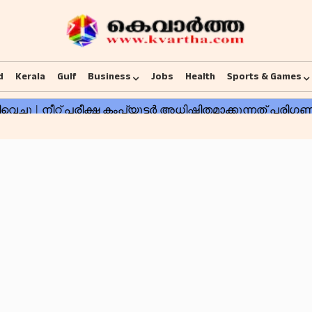
d
Kerala
Gulf
Business
Jobs
Health
Sports & Games