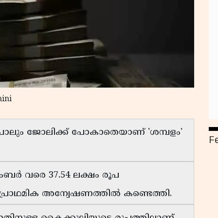
ini
ം പോലും ജോലിക്ക് പോകാതെയാണ് 'ശമ്പളം'
F
റംബർ വരെ 37.54 ലക്ഷം രൂപ
 പ്രാഥമിക അന്വേഷണത്തിൽ കണ്ടെത്തി.