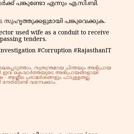
ക് പങ്കുണ്ടോ എന്നും എ.സി.ബി.
ടെ സുഹൃത്തുക്കളുമായി പങ്കുവെക്കുക.
ctor used wife as a conduit to receive
 passing tenders.
vestigation #Corruption #RajasthanIT
്പെടുത്താം. സ്വതന്ത്രമായ ചിന്തയും അഭിപ്രായ
്നാൽ ഇവ കെവാർത്തയുടെ അഭിപ്രായങ്ങളായി
 - അശ്ലീല പരാമർശങ്ങളും പാടുള്ളതല്ല.
നേരിടേണ്ടി വന്നേക്കാം.