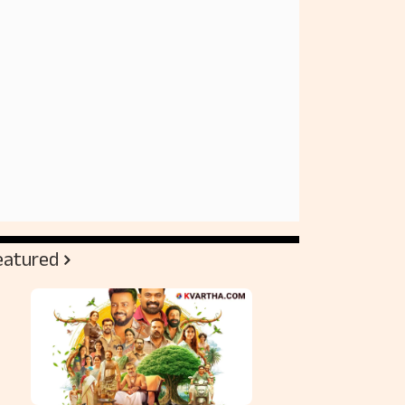
eatured