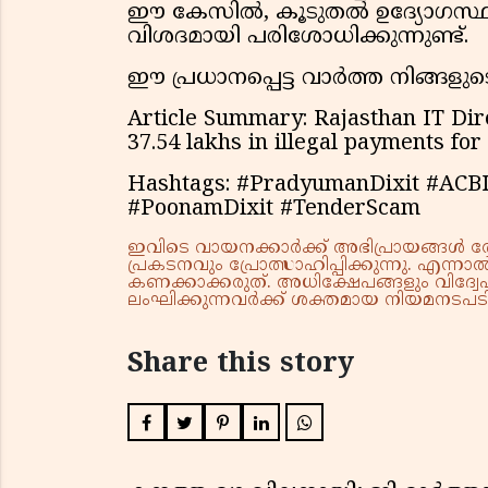
ഈ കേസിൽ, കൂടുതൽ ഉദ്യോഗസ്ഥർക്
വിശദമായി പരിശോധിക്കുന്നുണ്ട്.
ഈ പ്രധാനപ്പെട്ട വാർത്ത നിങ്ങളു
Article Summary: Rajasthan IT Dire
37.54 lakhs in illegal payments for
Hashtags: #PradyumanDixit #ACBIn
#PoonamDixit #TenderScam
ഇവിടെ വായനക്കാർക്ക് അഭിപ്രായങ്ങൾ രേഖപ
പ്രകടനവും പ്രോത്സാഹിപ്പിക്കുന്നു. എന
കണക്കാക്കരുത്. അധിക്ഷേപങ്ങളും വിദ്വേഷ
ലംഘിക്കുന്നവർക്ക് ശക്തമായ നിയമനടപടി 
Share this story