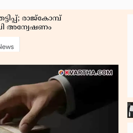
ിപ്പ്; രാജ്‌കോമ്പ്
ബി അന്വേഷണം