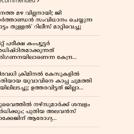
ecommended
നത്ത മഴ വില്ലനായി; ജി
ാർത്താണ്ഡൻ സംവിധാനം ചെയ്യുന്ന
ട്ടം തുള്ളൽ' റിലീസ് മാറ്റിവെച്ചു
റ്റ് പരീക്ഷ കംപ്യൂട്ടർ
ധിഷ്ഠിതമാക്കുന്നത്
രിഗണനയിലാണെന്ന കേന്ദ്ര
ർക്കാരിൻ്റെ സത്യവാങ്മൂലത്തിൽ
റുപടി നൽകാൻ ഹർജിക്കാരോട്
ിരവധി ക്രിമിനൽ കേസുകളിൽ
ുപ്രീംകോടതി
്രതിയായ യുവാവിനെ കാപ്പ ചുമത്തി
ിലിലടച്ചു; ഉത്തരവിട്ടത് ജില്ലാ
ളക്ടർ
ുവൈത്തിൽ നഴ്‌സുമാർക്ക് ശമ്പളം
ർധിക്കും; പുതിയ അലവൻസ്
ാക്കേജിന് ആരോഗ്യ
ന്ത്രാലയത്തിൻ്റെ അംഗീകാരം