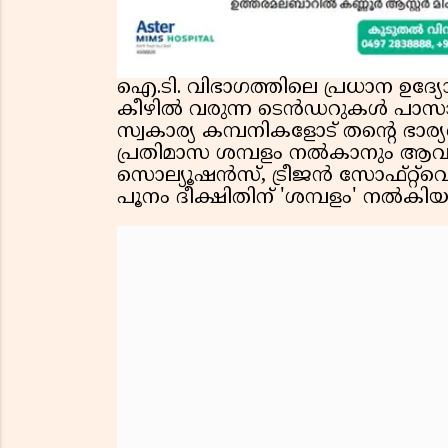
ഐ.ടി. വിഭാഗത്തിലെ പ്രധാന ഉദ്യോഗ
കീഴിൽ വരുന്ന ടെൻഡറുകൾ പാസാക
സ്വകാര്യ കമ്പനികളോട് തന്റെ ഭാര
പ്രതിമാസ ശമ്പളം നൽകാനും ആവശ
സൊല്യൂഷൻസ്, ട്രീജൻ സോഫ്റ്റ്‌വെ
പൂനം ദീക്ഷിതിന് 'ശമ്പളം' നൽകിയ