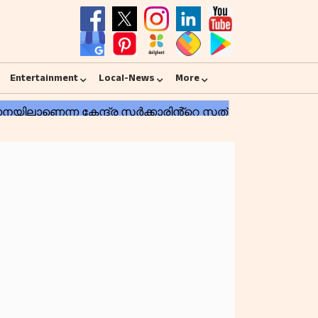
Entertainment
Local-News
More