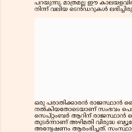
പറയുന്നു. മാത്രമല്ല ഈ കാലയളവ
നിന്ന് വലിയ ടെൻഡറുകൾ ലഭിച്ചിരുന
ഒരു പരാതിക്കാരൻ രാജസ്ഥാൻ
നൽകിയതോടെയാണ് സംഭവം പൊതുശ
സെപ്റ്റംബർ ആറിന് രാജസ്ഥാൻ
തുടർന്നാണ് അഴിമതി വിരുദ്ധ ബ്
അന്വേഷണം ആരംഭിച്ചത്. സംസ്ഥാനത