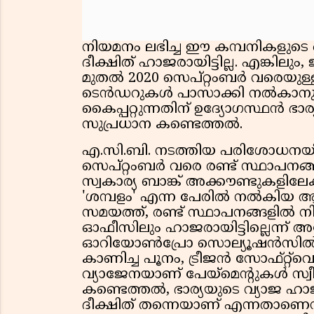
നിയമനം ലഭിച്ച ഈ കമ്പനികളുട
ദീക്ഷിത് ഹാജരായിട്ടില്ല. എങ്കില
മുതൽ 2020 സെപ്റ്റംബർ വരെയുള
ടെൻഡറുകൾ പാസാക്കി നൽകാനുള
കൈപ്പറ്റുന്നതിന് ഉദ്യോഗസ്ഥൻ ഭ
സുപ്രധാന കണ്ടെത്തൽ.
എ.സി.ബി. നടത്തിയ പരിശോധനയി
സെപ്റ്റംബർ വരെ രണ്ട് സ്ഥാപനങ്ങള
സ്വകാര്യ ബാങ്ക് അക്കൗണ്ടുകളി
'ശമ്പളം' എന്ന പേരിൽ നൽകിയ 
സമയത്ത്, രണ്ട് സ്ഥാപനങ്ങളിൽ നിന
ഓഫീസിലും ഹാജരായിട്ടില്ലെന്ന് 
ഓറിയോൺപ്രോ സൊല്യൂഷൻസിൽ വ്
കാണിച്ച പൂനം, ട്രീജൻ സോഫ്റ്റ്‌വ
വ്യാജേനയാണ് പേയ്‌മെന്റുകൾ സ്വീക
കണ്ടെത്തൽ, ഭാര്യയുടെ വ്യാജ ഹാജ
ദീക്ഷിത് തന്നെയാണ് എന്നതാണ