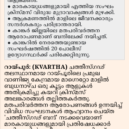
ആക്രമണം.
● മാരകായുധങ്ങളുമായി എത്തിയ സംഘം
ക്രിസ്മസ് വിരുദ്ധ മുദ്രാവാക്യങ്ങൾ മുഴക്കി.
● ആക്രമണത്തിൽ മാളിലെ ജീവനക്കാരും
സന്ദർശകരും പരിഭ്രാന്തരായി.
● കാങ്കർ ജില്ലയിലെ മതപരിവർത്തന
ആരോപണമാണ് ബന്ദിലേക്ക് നയിച്ചത്.
● കാങ്കറിൽ നേരത്തെയുണ്ടായ
സംഘർഷത്തിൽ 20 പോലീസ്
ഉദ്യോഗസ്ഥർക്ക് പരിക്കേറ്റിരുന്നു.
റായ്പൂർ: (KVARTHA)
ചത്തീസ്ഗഢ്
തലസ്ഥാനമായ റായ്പൂരിലെ പ്രമുഖ
വാണിജ്യ കേന്ദ്രമായ മാഗ്നെറ്റോ മാളിൽ
ബുധനാഴ്ച ഒരു കൂട്ടം ആളുകൾ
അതിക്രമിച്ചു കയറി ക്രിസ്മസ്
അലങ്കാരങ്ങൾ തല്ലിത്തകർത്തു.
മതപരിവർത്തന ആരോപണങ്ങൾ ഉന്നയിച്ച്
വിവിധ സംഘടനകൾ ആഹ്വാനം ചെയ്ത
'ചത്തീസ്ഗഢ് ബന്ദ്' നടക്കവെയാണ്
മാരകായുധങ്ങളുമായി പ്രതിഷേധക്കാർ