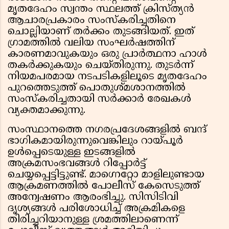
മൃതദേഹം സ്വന്തം സ്ഥലത്ത് ക്രിസ്ത്യൻ
ആചാരപ്രകാരം സംസ്കരിച്ചതിനെ
ചൊല്ലിയാണ് തർക്കം തുടങ്ങിയത്. ഇത്
ഗ്രാമത്തിൽ വലിയ സംഘർഷത്തിന്
കാരണമാവുകയും ഒരു പ്രാർത്ഥനാ ഹാൾ
തകർക്കുകയും ചെയ്തിരുന്നു. തുടർന്ന്
നിയമപരമായ നടപടികളിലൂടെ മൃതദേഹം
പുറത്തെടുത്ത് പൊതുശ്മശാനത്തിൽ
സംസ്കരിച്ചതായി സർക്കാർ രേഖകൾ
വ്യക്തമാക്കുന്നു.
സംസ്ഥാനത്തെ നഗരപ്രദേശങ്ങളിൽ ബന്ദ്
ഭാഗികമായിരുന്നുവെങ്കിലും റായ്പൂർ
ഉൾപ്പെടെയുള്ള ഇടങ്ങളിൽ
അക്രമസംഭവങ്ങൾ റിപ്പോർട്ട്
ചെയ്യപ്പെട്ടിട്ടുണ്ട്. മാഗ്നെറ്റോ മാളിലുണ്ടായ
ആക്രമണത്തിൽ പോലീസ് കേസെടുത്ത്
അന്വേഷണം ആരംഭിച്ചു. സിസിടിവി
ദൃശ്യങ്ങൾ പരിശോധിച്ച് അക്രമികളെ
തിരിച്ചറിയാനുള്ള ശ്രമത്തിലാണെന്ന്