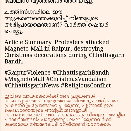
പോലീസ് വൃത്തങ്ങൾ അറിയിച്ചു.
ചത്തീസ്ഗഢിലെ ഈ
ആക്രമണത്തെക്കുറിച്ച് നിങ്ങളുടെ
അഭിപ്രായമെന്താണ്? വാർത്ത ഷെയർ
ചെയ്യൂ.
Article Summary: Protesters attacked
Magneto Mall in Raipur, destroying
Christmas decorations during Chhattisgarh
Bandh.
#RaipurViolence #ChhattisgarhBandh
#MagnetoMall #ChristmasVandalism
#ChhattisgarhNews #ReligiousConflict
ഇവിടെ വായനക്കാർക്ക് അഭിപ്രായങ്ങൾ
രേഖപ്പെടുത്താം. സ്വതന്ത്രമായ ചിന്തയും അഭിപ്രായ
പ്രകടനവും പ്രോത്സാഹിപ്പിക്കുന്നു. എന്നാൽ ഇവ
കെവാർത്തയുടെ അഭിപ്രായങ്ങളായി
കണക്കാക്കരുത്. അധിക്ഷേപങ്ങളും വിദ്വേഷ - അശ്ലീല
പരാമർശങ്ങളും പാടുള്ളതല്ല. ലംഘിക്കുന്നവർക്ക്
ശക്തമായ നിയമനടപടി നേരിടേണ്ടി വന്നേക്കാം.