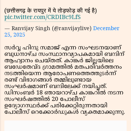
(छत्तीसगढ़ के रायपुर में ये तोड़फोड़ की गई है)
pic.twitter.com/CRDIBc9LfS
— Ranvijay Singh (@ranvijaylive)
December
25, 2025
സർവ്വ ഹിന്ദു സമാജ് എന്ന സംഘടനയാണ്
ബുധനാഴ്ച സംസ്ഥാനവ്യാപകമായി ബന്ദിന്
ആഹ്വാനം ചെയ്തത്. കാങ്കർ ജില്ലയിലെ
ബഡേതേവ്ദ ഗ്രാമത്തിൽ മതപരിവർത്തനം
നടത്തിയെന്ന ആരോപണത്തെത്തുടർന്ന്
രണ്ട് വിഭാഗങ്ങൾ തമ്മിലുണ്ടായ
സംഘർഷമാണ് ബന്ദിലേക്ക് നയിച്ചത്.
ഡിസംബർ 18 ഞായറാഴ്ച കാങ്കറിൽ നടന്ന
സംഘർഷത്തിൽ 20 പോലീസ്
ഉദ്യോഗസ്ഥർക്ക് പരിക്കേറ്റിരുന്നതായി
പോലീസ് റെക്കോർഡുകൾ വ്യക്തമാക്കുന്നു.