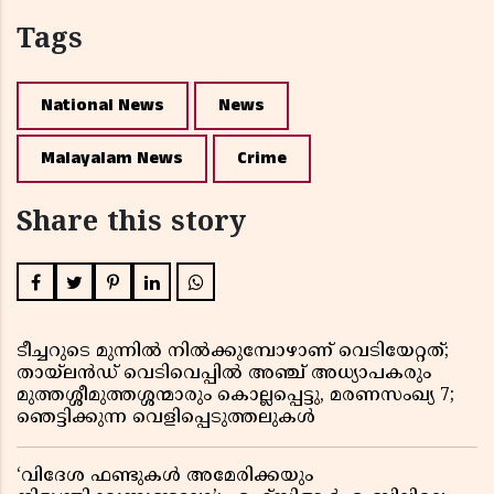
Tags
National News
News
Malayalam News
Crime
Share this story
ടീച്ചറുടെ മുന്നിൽ നിൽക്കുമ്പോഴാണ് വെടിയേറ്റത്;
തായ്‌ലൻഡ് വെടിവെപ്പിൽ അഞ്ച് അധ്യാപകരും
മുത്തശ്ശീമുത്തശ്ശന്മാരും കൊല്ലപ്പെട്ടു, മരണസംഖ്യ 7;
ഞെട്ടിക്കുന്ന വെളിപ്പെടുത്തലുകൾ
‘വിദേശ ഫണ്ടുകൾ അമേരിക്കയും