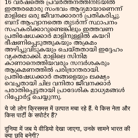
16 വർഷത്തെ പ്രവർത്തനത്തിനിടയിൽ
ഇത്തരമൊരു സംഭവം ആദ്യമായാണെന്ന്
മാളിലെ ഒരു ജീവനക്കാരൻ പ്രതികരിച്ചു.
ബന്ദ് ആഹ്വാനത്തെ തുടർന്ന് സ്ഥാപനം
സഹകരിക്കാറുണ്ടെങ്കിലും ഇത്തവണ
പ്രതിഷേധക്കാർ മാളിനുള്ളിൽ കയറി
ഭീഷണിപ്പെടുത്തുകയും അക്രമം
അഴിച്ചുവിടുകയും ചെയ്തതായി ഇദ്ദേഹം
വ്യക്തമാക്കി. മാളിലെ സിനിമ
കാണാനെത്തിയവരും സന്ദർശകരും
ആക്രമണത്തിൽ പരിഭ്രാന്തരായി.
പ്രതിഷേധക്കാർ തങ്ങളെയും ലക്ഷ്യം
വെച്ചതായി ചില വനിതാ ജീവനക്കാർ
പരാതിപ്പെട്ടതായി പ്രാദേശിക മാധ്യമങ്ങൾ
റിപ്പോർട്ട് ചെയ്യുന്നു.
ये जो लोग क्रिसमस में उत्पात मचा रहे हैं. ये किस नेता और
किस पार्टी के सपोर्टर हैं?
दुनिया में जब ये वीडियो देखा जाएगा, उनके सामने भारत की
क्या छवि बनेगी?