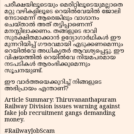
പരീക്ഷയിലൂടെയും മെരിറ്റിലൂടെയുമല്ലാതെ
മറ്റു വഴികളിലൂടെ റെയിൽവേയിൽ ജോലി
നേടാമെന്ന് ആരെങ്കിലും വാഗ്ദാനം
ചെയ്താൽ അത് തട്ടിപ്പാണെന്ന്
മനസ്സിലാക്കണം. തങ്ങളുടെ ഭാവി
സുരക്ഷിതമാക്കാൻ ഉദ്യോഗാർഥികൾ ഈ
മുന്നറിയിപ്പ് ഗൗരവമായി എടുക്കണമെന്നും
റെയിൽവേ അധികൃതർ ആവശ്യപ്പെട്ടു. ഈ
വിഷയത്തിൽ റെയിൽവേ നിയമപരമായ
നടപടികൾ ആരംഭിക്കുമെന്നും
സൂചനയുണ്ട്.
ഈ വാർത്തയെക്കുറിച്ച് നിങ്ങളുടെ
അഭിപ്രായം എന്താണ്?
Article Summary: Thiruvananthapuram
Railway Division issues warning against
fake job recruitment gangs demanding
money.
#RailwayJobScam