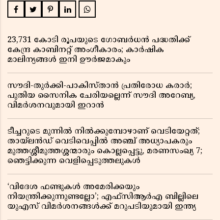
23,731 കോടി രൂപയുടെ ഗോബർധൻ പദ്ധതിക്ക്
കേന്ദ്ര കാബിനറ്റ് അംഗീകാരം; കാർഷിക
മാലിന്യങ്ങൾ ഇനി ഊർജമാകും
സൗദി-തുർക്കി-പാകിസ്താൻ പ്രതിരോധ കരാർ;
പുതിയ സൈനിക ചേരിയല്ലെന്ന് സൗദി അറേബ്യ,
വിമർശനവുമായി ഇറാൻ
ടീച്ചറുടെ മുന്നിൽ നിൽക്കുമ്പോഴാണ് വെടിയേറ്റത്;
തായ്‌ലൻഡ് വെടിവെപ്പിൽ അഞ്ച് അധ്യാപകരും
മുത്തശ്ശീമുത്തശ്ശന്മാരും കൊല്ലപ്പെട്ടു, മരണസംഖ്യ 7;
ഞെട്ടിക്കുന്ന വെളിപ്പെടുത്തലുകൾ
‘വിദേശ ഫണ്ടുകൾ അമേരിക്കയും
നിയന്ത്രിക്കുന്നുണ്ടല്ലോ’; എഫ്സിആർഎ ബില്ലിലെ
യുഎസ് വിമർശനങ്ങൾക്ക് മറുപടിയുമായി ഇന്ത്യ