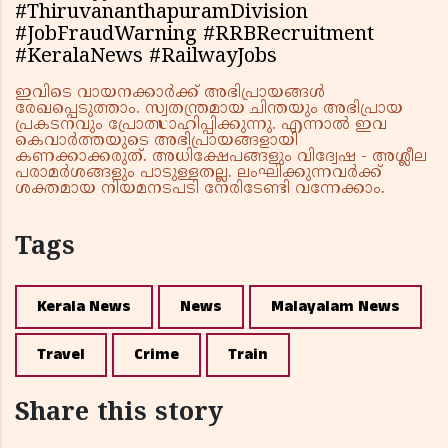
#ThiruvananthapuramDivision
#JobFraudWarning #RRBRecruitment
#KeralaNews #RailwayJobs
ഇവിടെ വായനക്കാർക്ക് അഭിപ്രായങ്ങൾ
രേഖപ്പെടുത്താം. സ്വതന്ത്രമായ ചിന്തയും അഭിപ്രായ
പ്രകടനവും പ്രോത്സാഹിപ്പിക്കുന്നു. എന്നാൽ ഇവ
കെവാർത്തയുടെ അഭിപ്രായങ്ങളായി
കണക്കാക്കരുത്. അധിക്ഷേപങ്ങളും വിദ്വേഷ - അശ്ലീല
പരാമർശങ്ങളും പാടുള്ളതല്ല. ലംഘിക്കുന്നവർക്ക്
ശക്തമായ നിയമനടപടി നേരിടേണ്ടി വന്നേക്കാം.
Tags
Kerala News
News
Malayalam News
Travel
Crime
Train
Share this story