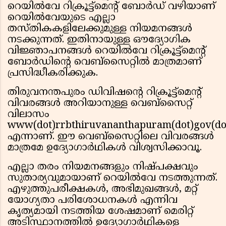
റെയിൽവേ റിക്രൂട്ട്‌മെൻ്റ് ബോർഡ് വഴിയാണ്
റെയിൽവേയുടെ എല്ലാ
തസ്തികകളിലേക്കുമുള്ള നിയമനങ്ങൾ
നടക്കുന്നത്. ഇതിനായുള്ള ഔദ്യോഗിക
വിജ്ഞാപനങ്ങൾ റെയിൽവേ റിക്രൂട്ട്‌മെൻ്റ്
ബോർഡിൻ്റെ വെബ്സൈറ്റിൽ മാത്രമാണ്
പ്രസിദ്ധീകരിക്കുക.
തിരുവനന്തപുരം ഡിവിഷൻ്റെ റിക്രൂട്ട്‌മെൻ്റ്
വിവരങ്ങൾ അറിയാനുള്ള വെബ്സൈറ്റ്
വിലാസം
www(dot)rrbthiruvananthapuram(dot)gov(do
എന്നാണ്. ഈ വെബ്സൈറ്റിലെ വിവരങ്ങൾ
മാത്രമേ ഉദ്യോഗാർഥികൾ വിശ്വസിക്കാവൂ.
എല്ലാ തരം നിയമനങ്ങളും നിഷ്പക്ഷവും
സുതാര്യവുമായാണ് റെയിൽവേ നടത്തുന്നത്.
എഴുത്തുപരീക്ഷകൾ, അഭിമുഖങ്ങൾ, മറ്റ്
യോഗ്യതാ പരിശോധനകൾ എന്നിവ
കൃത്യമായി നടത്തിയ ശേഷമാണ് മെരിറ്റ്
അടിസ്ഥാനത്തിൽ ഉദ്യോഗാർഥികളെ