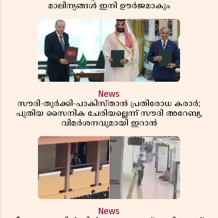
മാലിന്യങ്ങൾ ഇനി ഊർജമാകും
News
സൗദി-തുർക്കി-പാകിസ്താൻ പ്രതിരോധ കരാർ;
പുതിയ സൈനിക ചേരിയല്ലെന്ന് സൗദി അറേബ്യ,
വിമർശനവുമായി ഇറാൻ
News