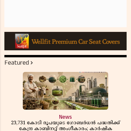
Featured
News
23,731 കോടി രൂപയുടെ ഗോബർധൻ പദ്ധതിക്ക്
കേന്ദ്ര കാബിനറ്റ് അംഗീകാരം; കാർഷിക