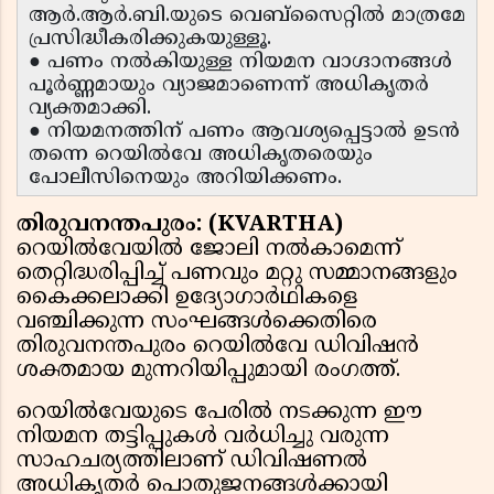
ആർ.ആർ.ബി.യുടെ വെബ്സൈറ്റിൽ മാത്രമേ
പ്രസിദ്ധീകരിക്കുകയുള്ളൂ.
● പണം നൽകിയുള്ള നിയമന വാഗ്ദാനങ്ങൾ
പൂർണ്ണമായും വ്യാജമാണെന്ന് അധികൃതർ
വ്യക്തമാക്കി.
● നിയമനത്തിന് പണം ആവശ്യപ്പെട്ടാൽ ഉടൻ
തന്നെ റെയിൽവേ അധികൃതരെയും
പോലീസിനെയും അറിയിക്കണം.
തിരുവനന്തപുരം: (KVARTHA)
റെയിൽവേയിൽ ജോലി നൽകാമെന്ന്
തെറ്റിദ്ധരിപ്പിച്ച് പണവും മറ്റു സമ്മാനങ്ങളും
കൈക്കലാക്കി ഉദ്യോഗാർഥികളെ
വഞ്ചിക്കുന്ന സംഘങ്ങൾക്കെതിരെ
തിരുവനന്തപുരം റെയിൽവേ ഡിവിഷൻ
ശക്തമായ മുന്നറിയിപ്പുമായി രംഗത്ത്.
റെയിൽവേയുടെ പേരിൽ നടക്കുന്ന ഈ
നിയമന തട്ടിപ്പുകൾ വർധിച്ചു വരുന്ന
സാഹചര്യത്തിലാണ് ഡിവിഷണൽ
അധികൃതർ പൊതുജനങ്ങൾക്കായി