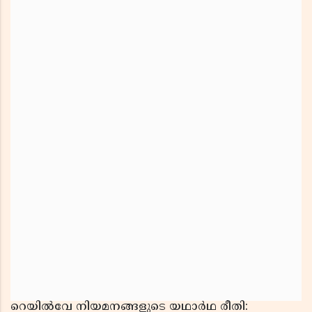
റെയിൽവേ നിയമനങ്ങളുടെ യഥാർഥ രീതി: