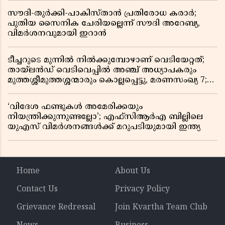
സൗദി-തുർക്കി-പാകിസ്താൻ പ്രതിരോധ കരാർ;
പുതിയ സൈനിക ചേരിയല്ലെന്ന് സൗദി അറേബ്യ,
വിമർശനവുമായി ഇറാൻ
ടീച്ചറുടെ മുന്നിൽ നിൽക്കുമ്പോഴാണ് വെടിയേറ്റത്;
തായ്‌ലൻഡ് വെടിവെപ്പിൽ അഞ്ച് അധ്യാപകരും
മുത്തശ്ശീമുത്തശ്ശന്മാരും കൊല്ലപ്പെട്ടു, മരണസംഖ്യ 7;
ഞെട്ടിക്കുന്ന വെളിപ്പെടുത്തലുകൾ
‘വിദേശ ഫണ്ടുകൾ അമേരിക്കയും
നിയന്ത്രിക്കുന്നുണ്ടല്ലോ’; എഫ്സിആർഎ ബില്ലിലെ
യുഎസ് വിമർശനങ്ങൾക്ക് മറുപടിയുമായി ഇന്ത്യ
Home
About Us
Contact Us
Privacy Policy
Grievance Redressal
Join Kvartha Team Club