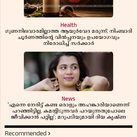
Health
ഗുണനിലവാരമില്ലാത്ത ആയുർവേദ മരുന്ന്; നിംബാദി
ചൂർണത്തിൻ്റെ വിൽപ്പനയും ഉപയോഗവും
നിരോധിച്ച് സർക്കാർ
News
'എന്നെ നേരിട്ട് കണ്ട ഒരാളും അഹങ്കാരിയാണെന്ന്
പറഞ്ഞിട്ടില്ല, കമൻ്റിടുന്നവർ പറയുന്നതുപോലെ
ജീവിക്കാൻ പറ്റില്ല'; മറുപടിയുമായി ദിയ കൃഷ്ണ
Recommended