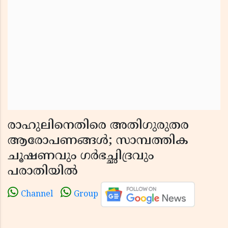
രാഹുലിനെതിരെ അതിഗുരുതര
ആരോപണങ്ങൾ; സാമ്പത്തിക
ചൂഷണവും ഗർഭച്ഛിദ്രവും
പരാതിയിൽ
Channel
Group