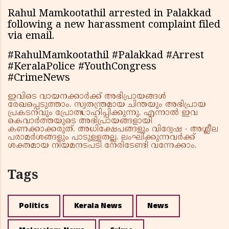
Rahul Mamkootathil arrested in Palakkad
following a new harassment complaint filed
via email.
#RahulMamkootathil #Palakkad #Arrest
#KeralaPolice #YouthCongress
#CrimeNews
ഇവിടെ വായനക്കാർക്ക് അഭിപ്രായങ്ങൾ
രേഖപ്പെടുത്താം. സ്വതന്ത്രമായ ചിന്തയും അഭിപ്രായ
പ്രകടനവും പ്രോത്സാഹിപ്പിക്കുന്നു. എന്നാൽ ഇവ
കെവാർത്തയുടെ അഭിപ്രായങ്ങളായി
കണക്കാക്കരുത്. അധിക്ഷേപങ്ങളും വിദ്വേഷ - അശ്ലീല
പരാമർശങ്ങളും പാടുള്ളതല്ല. ലംഘിക്കുന്നവർക്ക്
ശക്തമായ നിയമനടപടി നേരിടേണ്ടി വന്നേക്കാം.
Tags
Politics
Kerala News
News