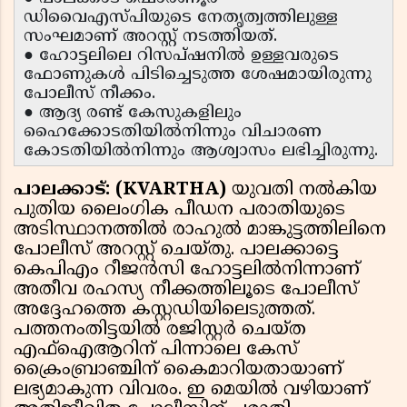
ഡിവൈഎസ്‌പിയുടെ നേതൃത്വത്തിലുള്ള
സംഘമാണ് അറസ്റ്റ് നടത്തിയത്.
● ഹോട്ടലിലെ റിസപ്ഷനിൽ ഉള്ളവരുടെ
ഫോണുകൾ പിടിച്ചെടുത്ത ശേഷമായിരുന്നു
പോലീസ് നീക്കം.
● ആദ്യ രണ്ട് കേസുകളിലും
ഹൈക്കോടതിയിൽനിന്നും വിചാരണ
കോടതിയിൽനിന്നും ആശ്വാസം ലഭിച്ചിരുന്നു.
പാലക്കാട്: (KVARTHA)
യുവതി നൽകിയ
പുതിയ ലൈംഗിക പീഡന പരാതിയുടെ
അടിസ്ഥാനത്തിൽ രാഹുൽ മാങ്കുട്ടത്തിലിനെ
പോലീസ് അറസ്റ്റ് ചെയ്തു. പാലക്കാട്ടെ
കെപിഎം റീജൻസി ഹോട്ടലിൽനിന്നാണ്
അതീവ രഹസ്യ നീക്കത്തിലൂടെ പോലീസ്
അദ്ദേഹത്തെ കസ്റ്റഡിയിലെടുത്തത്.
പത്തനംതിട്ടയിൽ രജിസ്റ്റർ ചെയ്ത
എഫ്ഐആറിന് പിന്നാലെ കേസ്
ക്രൈംബ്രാഞ്ചിന് കൈമാറിയതായാണ്
ലഭ്യമാകുന്ന വിവരം. ഇ മെയിൽ വഴിയാണ്