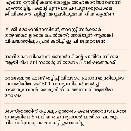
'എന്നെ നേരിട്ട് കണ്ട ഒരാളും അഹങ്കാരിയാണെന്ന്
പറഞ്ഞിട്ടില്ല, കമൻ്റിടുന്നവർ പറയുന്നതുപോലെ
ജീവിക്കാൻ പറ്റില്ല'; മറുപടിയുമായി ദിയ കൃഷ്ണ
‘ടി ജി മോഹൻദാസിൻ്റെ അറസ്റ്റ് സർക്കാർ
ഗത്യന്തരമില്ലാതെ ചെയ്തത്’; അർജുൻ ആയങ്കി
വിഷയത്തിലും പ്രതികരിച്ച് ഇ പി ജയരാജൻ
നാളികേര വികസന ബോർഡിൻ്റെ പുതിയ സിഇഒ
ആയി ദീപ ഡി നായർ; നിയമനം 5 വർഷത്തേക്ക് ​​​​​​​
രാമക്ഷേത്ര ഫണ്ട് തട്ടിപ്പ് വിവാദം; പ്രധാനമന്ത്രിയുടെ
വസതിയിലേക്ക് 500 സന്ന്യാസിമാർ മാർച്ച്
നടത്തുമ്പോൾ തെരുവിൽ കത്തുന്നത് ആത്മീയ
രോഷം
ശാസ്ത്രത്തിന് പോലും ഉത്തരം കണ്ടെത്താനാവാത്ത
ഇന്ത്യയിലെ 5 വലിയ രഹസ്യങ്ങൾ! ഇതിൽ പലതും
നിങ്ങൾ ഇതുവരെ കേട്ടിട്ടുണ്ടാകില്ല!