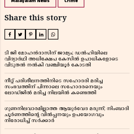
Malayalam News
Crime
Share this story
ടി ജി മോഹൻദാസിന് ജാമ്യം; ഡൽഹിയിലെ
വിദ്യാർഥി അധിക്ഷേപ കേസിൽ ഉപാധികളോടെ
വിടുതൽ നൽകി വഞ്ചിയൂർ കോടതി
നീറ്റ് പരിശീലനത്തിനിടെ സഹോദരി മരിച്ച
സംഭവത്തിന് പിന്നാലെ സഹോദരനെയും
ലോഡ്ജിൽ മരിച്ച നിലയിൽ കണ്ടെത്തി
ഗുണനിലവാരമില്ലാത്ത ആയുർവേദ മരുന്ന്; നിംബാദി
ചൂർണത്തിൻ്റെ വിൽപ്പനയും ഉപയോഗവും
നിരോധിച്ച് സർക്കാർ