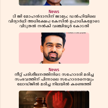
News
ടി ജി മോഹൻദാസിന് ജാമ്യം; ഡൽഹിയിലെ
വിദ്യാർഥി അധിക്ഷേപ കേസിൽ ഉപാധികളോടെ
വിടുതൽ നൽകി വഞ്ചിയൂർ കോടതി
News
നീറ്റ് പരിശീലനത്തിനിടെ സഹോദരി മരിച്ച
സംഭവത്തിന് പിന്നാലെ സഹോദരനെയും
ലോഡ്ജിൽ മരിച്ച നിലയിൽ കണ്ടെത്തി