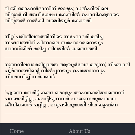
ടി ജി മോഹൻദാസിന് ജാമ്യം; ഡൽഹിയിലെ
വിദ്യാർഥി അധിക്ഷേപ കേസിൽ ഉപാധികളോടെ
വിടുതൽ നൽകി വഞ്ചിയൂർ കോടതി
നീറ്റ് പരിശീലനത്തിനിടെ സഹോദരി മരിച്ച
സംഭവത്തിന് പിന്നാലെ സഹോദരനെയും
ലോഡ്ജിൽ മരിച്ച നിലയിൽ കണ്ടെത്തി
ഗുണനിലവാരമില്ലാത്ത ആയുർവേദ മരുന്ന്; നിംബാദി
ചൂർണത്തിൻ്റെ വിൽപ്പനയും ഉപയോഗവും
നിരോധിച്ച് സർക്കാർ
'എന്നെ നേരിട്ട് കണ്ട ഒരാളും അഹങ്കാരിയാണെന്ന്
പറഞ്ഞിട്ടില്ല, കമൻ്റിടുന്നവർ പറയുന്നതുപോലെ
ജീവിക്കാൻ പറ്റില്ല'; മറുപടിയുമായി ദിയ കൃഷ്ണ
Home
About Us