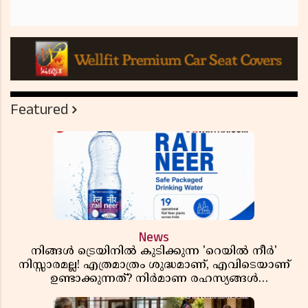
Featured
News
നിങ്ങൾ ട്രെയിനിൽ കുടിക്കുന്ന 'റെയിൽ നീർ'
നിസ്സാരമല്ല! എത്രമാത്രം ശുദ്ധമാണ്, എവിടെയാണ്
ഉണ്ടാക്കുന്നത്? നിർമാണ രഹസ്യങ്ങൾ
അത്ഭുതപ്പെടുത്തും