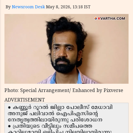
By
Newsroom Desk
May 8, 2026, 13:18 IST
Photo: Special Arrangement/ Enhanced by Pixverse
ADVERTISEMENT
● കണ്ണൂർ റൂറൽ ജില്ലാ പോലീസ് മേധാവി
അനുജ് പലിവാൽ ഐപിഎസിൻ്റെ
നേതൃത്വത്തിലായിരുന്നു പരിശോധന
● പ്രതിയുടെ വീട്ടിലും സമീപത്തെ
കാറിലുമായി ഒളിപ്പിച്ച നിലയിലായിരുന്നു