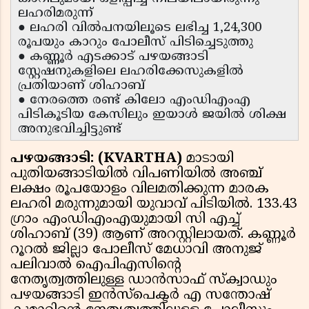
ലഹരിമരുന്ന്
● ലഹരി വിൽപനയിലൂടെ ലഭിച്ച 1,24,300
രൂപയും കാറും പോലീസ് പിടിച്ചെടുത്തു
● കണ്ണൂർ എടക്കാട് പഴയങ്ങാടി
സ്റ്റേഷനുകളിലെ ലഹരിക്കേസുകളിൽ
പ്രതിയാണ് ശിഹാബ്
● നേരത്തെ രണ്ട് കിലോ എംഡിഎംഎ
പിടികൂടിയ കേസിലും ഇയാൾ ജയിൽ ശിക്ഷ
അനുഭവിച്ചിട്ടുണ്ട്
പഴയങ്ങാടി: (KVARTHA)
മാടായി
പുതിയങ്ങാടിയിൽ വിപണിയിൽ അഞ്ച്
ലക്ഷം രൂപയോളം വിലമതിക്കുന്ന മാരക
ലഹരി മരുന്നുമായി യുവാവ് പിടിയിൽ. 133.43
ഗ്രാം എംഡിഎംഎയുമായി സി എച്ച്
ശിഹാബ് (39) ആണ് അറസ്റ്റിലായത്. കണ്ണൂർ
റൂറൽ ജില്ലാ പോലീസ് മേധാവി അനുജ്
പലിവാൽ ഐപിഎസിൻ്റെ
നേതൃത്വത്തിലുള്ള ഡാൻസാഫ് സ്ക്വാഡും
പഴയങ്ങാടി ഇൻസ്പെക്ടർ എ സന്തോഷ്