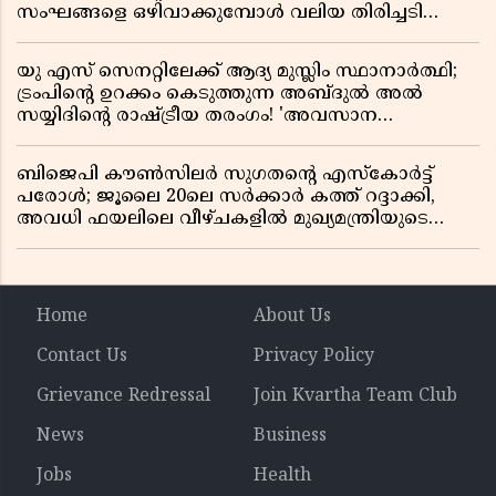
സംഘങ്ങളെ ഒഴിവാക്കുമ്പോൾ വലിയ തിരിച്ചടി
സിപിഎമ്മിന്? നഷ്ടമാകുന്നത് ജനകീയ അടിത്തറ!
യു എസ് സെനറ്റിലേക്ക് ആദ്യ മുസ്ലിം സ്ഥാനാർത്ഥി;
ട്രംപിന്റെ ഉറക്കം കെടുത്തുന്ന അബ്ദുൽ അൽ
സയ്യിദിന്റെ രാഷ്ട്രീയ തരംഗം! 'അവസാന
റിപ്പബ്ലിക്കൻ പ്രസിഡന്റാകുമോ ട്രംപ്?'
ബിജെപി കൗൺസിലർ സുഗതന്റെ എസ്‌കോർട്ട്
പരോൾ; ജൂലൈ 20ലെ സർക്കാർ കത്ത് റദ്ദാക്കി,
അവധി ഫയലിലെ വീഴ്ചകളിൽ മുഖ്യമന്ത്രിയുടെ
ഓഫീസ് അന്വേഷണത്തിന് ഉത്തരവിട്ടു
Home
About Us
Contact Us
Privacy Policy
Grievance Redressal
Join Kvartha Team Club
News
Business
Jobs
Health