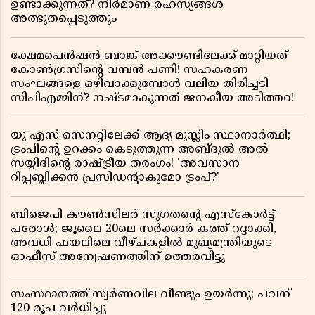
ഉണ്ടാക്കുന്നത്? നിർമാണ രഹസ്യങ്ങൾ
അത്ഭുതപ്പെടുത്തും
ക്ഷേമപെൻഷൻ ബാങ്ക് അക്കൗണ്ടിലേക്ക് മാറ്റിയത്
കോൺഗ്രസിന്റെ വമ്പൻ പണി! സഹകരണ
സംഘങ്ങളെ ഒഴിവാക്കുമ്പോൾ വലിയ തിരിച്ചടി
സിപിഎമ്മിന്? നഷ്ടമാകുന്നത് ജനകീയ അടിത്തറ!
യു എസ് സെനറ്റിലേക്ക് ആദ്യ മുസ്ലിം സ്ഥാനാർത്ഥി;
ട്രംപിന്റെ ഉറക്കം കെടുത്തുന്ന അബ്ദുൽ അൽ
സയ്യിദിന്റെ രാഷ്ട്രീയ തരംഗം! 'അവസാന
റിപ്പബ്ലിക്കൻ പ്രസിഡന്റാകുമോ ട്രംപ്?'
ബിജെപി കൗൺസിലർ സുഗതന്റെ എസ്‌കോർട്ട്
പരോൾ; ജൂലൈ 20ലെ സർക്കാർ കത്ത് റദ്ദാക്കി,
അവധി ഫയലിലെ വീഴ്ചകളിൽ മുഖ്യമന്ത്രിയുടെ
ഓഫീസ് അന്വേഷണത്തിന് ഉത്തരവിട്ടു
സംസ്ഥാനത്ത് സ്വര്‍ണവില വീണ്ടും ഉയർന്നു; പവന്
120 രൂപ വര്‍ധിച്ചു