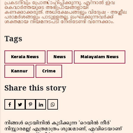
പ്രകടനവും പ്രോത്സാഹിപ്പിക്കുന്നു. എന്നാൽ ഇവ
കെവാർത്തയുടെ അഭിപ്രായങ്ങളായി
കണക്കാക്കരുത്. അധിക്ഷേപങ്ങളും വിദ്വേഷ - അശ്ലീല
പരാമർശങ്ങളും പാടുള്ളതല്ല. ലംഘിക്കുന്നവർക്ക്
ശക്തമായ നിയമനടപടി നേരിടേണ്ടി വന്നേക്കാം.
Tags
Kerala News
News
Malayalam News
Kannur
Crime
Share this story
നിങ്ങൾ ട്രെയിനിൽ കുടിക്കുന്ന 'റെയിൽ നീർ'
നിസ്സാരമല്ല! എത്രമാത്രം ശുദ്ധമാണ്, എവിടെയാണ്