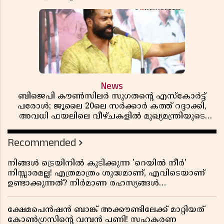
റിപ്പബ്ലിക്കൻ പ്രസിഡന്റാകുമോ ട്രംപ്?'
News
ബിജെപി കൗൺസിലർ സുഗതന്റെ എസ്‌കോർട്ട്
പരോൾ; ജൂലൈ 20ലെ സർക്കാർ കത്ത് റദ്ദാക്കി,
അവധി ഫയലിലെ വീഴ്ചകളിൽ മുഖ്യമന്ത്രിയുടെ
ഓഫീസ് അന്വേഷണത്തിന് ഉത്തരവിട്ടു
Recommended
നിങ്ങൾ ട്രെയിനിൽ കുടിക്കുന്ന 'റെയിൽ നീർ'
നിസ്സാരമല്ല! എത്രമാത്രം ശുദ്ധമാണ്, എവിടെയാണ്
ഉണ്ടാക്കുന്നത്? നിർമാണ രഹസ്യങ്ങൾ
അത്ഭുതപ്പെടുത്തും
ക്ഷേമപെൻഷൻ ബാങ്ക് അക്കൗണ്ടിലേക്ക് മാറ്റിയത്
കോൺഗ്രസിന്റെ വമ്പൻ പണി! സഹകരണ