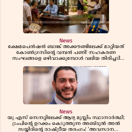
News
ക്ഷേമപെൻഷൻ ബാങ്ക് അക്കൗണ്ടിലേക്ക് മാറ്റിയത്
കോൺഗ്രസിന്റെ വമ്പൻ പണി! സഹകരണ
സംഘങ്ങളെ ഒഴിവാക്കുമ്പോൾ വലിയ തിരിച്ചടി
സിപിഎമ്മിന്? നഷ്ടമാകുന്നത് ജനകീയ അടിത്തറ!
News
യു എസ് സെനറ്റിലേക്ക് ആദ്യ മുസ്ലിം സ്ഥാനാർത്ഥി;
ട്രംപിന്റെ ഉറക്കം കെടുത്തുന്ന അബ്ദുൽ അൽ
സയ്യിദിന്റെ രാഷ്ട്രീയ തരംഗം! 'അവസാന