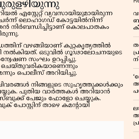
R
ുളഴിയുന്നു
യൽ എസ്റ്റേറ്റ് വ്യവസായിയുമായിരുന്ന
വ
ന്ന് ലൊഹാഗഡ് കോട്ടയിൽനിന്ന്
ബ
ചേതൻ നിർബന്ധിച്ചിട്ടാണ് കൊലപാതകം
ക
ുന്നു.
വി
തള
തിന് വഴങ്ങിയാണ് കുറ്റകൃത്യത്തിൽ
പ
ഴി നൽകിയത്. ഒടുവിൽ ഗൂഢാലോചനയുടെ
്വേഷണ സംഘം ഉറപ്പിച്ചു.
ന
യം ചെയ്തുവരികയാണെന്നും
്നും പൊലീസ് അറിയിച്ചു.
‘
അ
ിവരങ്ങൾ നിങ്ങളുടെ സുഹൃത്തുക്കൾക്കും
പ
ർ ചെയ്യുക. പുതിയ വാർത്തകൾ അറിയാൻ
ക
േസ്ബുക്ക് പേജും ഫോളോ ചെയ്യുക.
ക് പോസ്റ്റിന് താഴെ കമൻ്റായി
ല
ആ
പ
ശ
വ