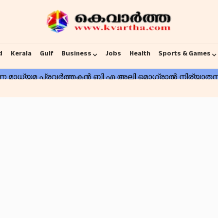
d
Kerala
Gulf
Business
Jobs
Health
Sports & Games