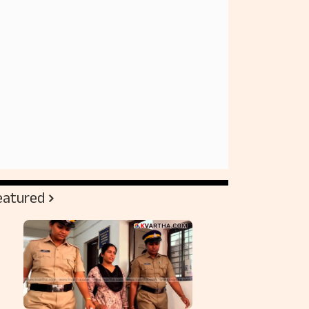
eatured