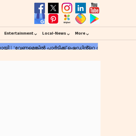
Entertainment
Local-News
More