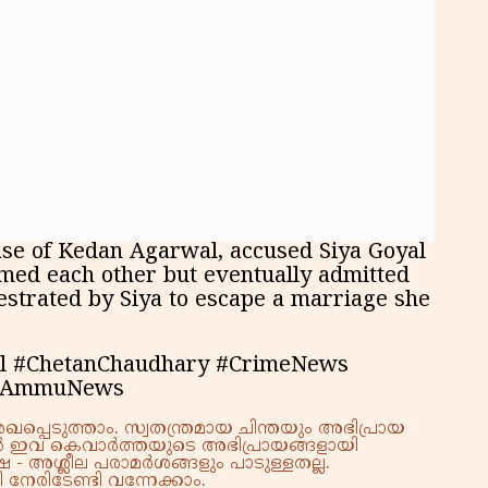
കു
റി
se of Kedan Agarwal, accused Siya Goyal
amed each other but eventually admitted
estrated by Siya to escape a marriage she
l #ChetanChaudhary #CrimeNews
 #AmmuNews
്പെടുത്താം. സ്വതന്ത്രമായ ചിന്തയും അഭിപ്രായ
്നാൽ ഇവ കെവാർത്തയുടെ അഭിപ്രായങ്ങളായി
 - അശ്ലീല പരാമർശങ്ങളും പാടുള്ളതല്ല.
നേരിടേണ്ടി വന്നേക്കാം.