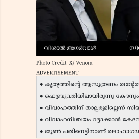
Photo Credit: X/ Venom
ADVERTISEMENT
● കൃത്യത്തിൻ്റെ ആസൂത്രണം തൻ്റേതാ
● ഫെബ്രുവരിയിലായിരുന്നു കേദനു
● വിവാഹത്തിന് താല്പര്യമില്ലെന്
● വിവാഹനിശ്ചയം റദ്ദാക്കാൻ കേദ
● ജൂൺ പതിനെട്ടിനാണ് ലൊഹാഗഡ് 