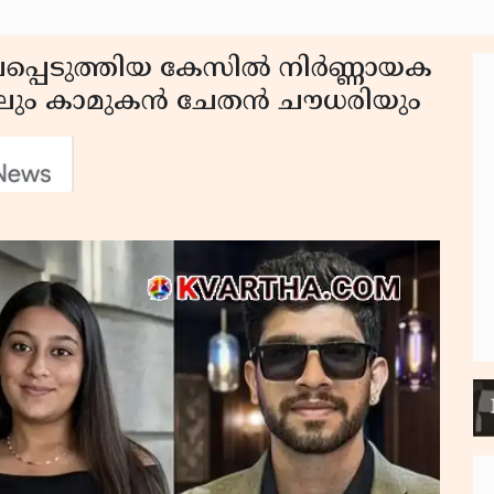
പെടുത്തിയ കേസിൽ നിർണ്ണായക
ലും കാമുകൻ ചേതൻ ചൗധരിയും