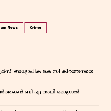
lam News
Crime
ിആർസി അധ്യാപിക കെ സി കീർത്തനയെ
മ പ്രവർത്തകൻ ബി എ അലി മൊഗ്രാൽ