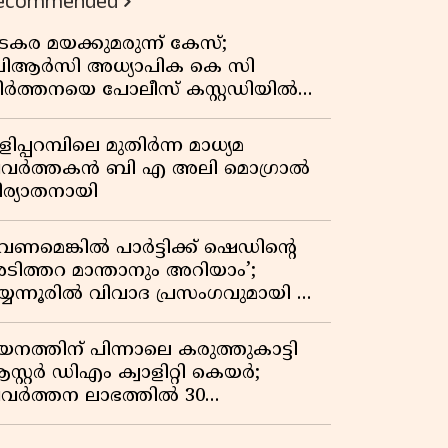
ecommended
കുതിപ്പ് രേഖപ്പെടുത്തി ആദ്യ പാദ
റിപ്പോർട്ട് പുറത്ത്
ടകര മയക്കുമരുന്ന് കേസ്;
ിആർസി അധ്യാപിക കെ സി
ീർത്തനയെ പോലീസ് കസ്റ്റഡിയിൽ
ട്ടു
ിപ്പറമ്പിലെ മുതിർന്ന മാധ്യമ
്രവർത്തകൻ ബി എ അലി മൊഗ്രാൽ
ിര്യാതനായി
വേണമെങ്കിൽ പാർട്ടിക്ക് ഷെഡിൻ്റെ
ടിത്തറ മാന്താനും അറിയാം’;
യ്യന്നൂരിൽ വിവാദ പ്രസംഗവുമായി കെ
െ രാഗേഷ്
യനത്തിന് പിന്നാലെ കരുത്തുകാട്ടി
സ്റ്റർ ഡിഎം ക്വാളിറ്റി കെയർ;
്രവർത്തന ലാഭത്തിൽ 30
തമാനത്തിൻ്റെ വളർച്ച,
രുമാനത്തിലും ലാഭത്തിലും വൻ