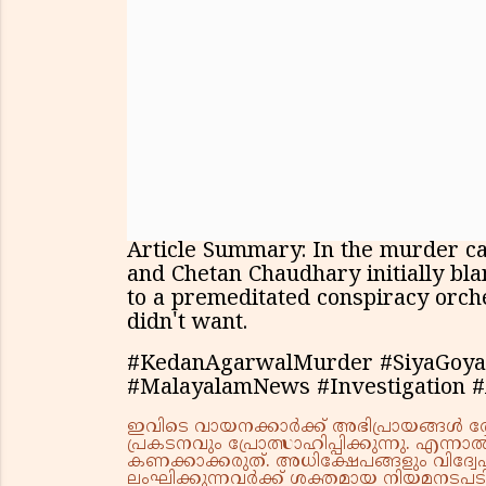
Article Summary: In the murder ca
and Chetan Chaudhary initially bl
to a premeditated conspiracy orch
didn't want.
#KedanAgarwalMurder #SiyaGoya
#MalayalamNews #Investigation
ഇവിടെ വായനക്കാർക്ക് അഭിപ്രായങ്ങൾ രേഖപ
പ്രകടനവും പ്രോത്സാഹിപ്പിക്കുന്നു. എന
കണക്കാക്കരുത്. അധിക്ഷേപങ്ങളും വിദ്വേഷ
ലംഘിക്കുന്നവർക്ക് ശക്തമായ നിയമനടപടി 