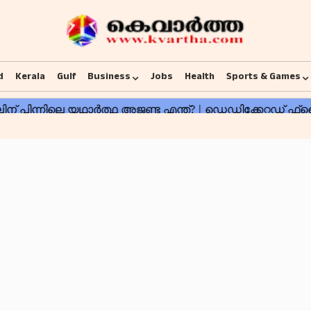
d
Kerala
Gulf
Business
Jobs
Health
Sports & Games