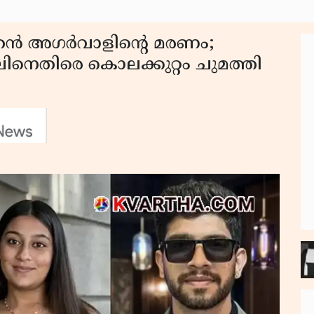
തൻ അഗർവാളിന്റെ മരണം;
ിനെതിരെ കൊലക്കുറ്റം ചുമത്തി