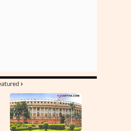
eatured