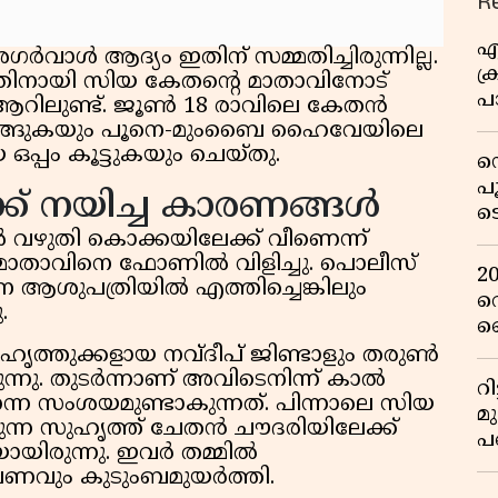
R
എ
വാൾ ആദ്യം ഇതിന് സമ്മതിച്ചിരുന്നില്ല.
ക്
നതിനായി സിയ കേതന്റെ മാതാവിനോട്
പാ
‌ഐആറിലുണ്ട്. ജൂൺ 18 രാവിലെ കേതൻ
യ
്നിറങ്ങുകയും പൂനെ-മുംബൈ ഹൈവേയിലെ
പ്പം കൂട്ടുകയും ചെയ്തു.
ഡ
പ
് നയിച്ച കാരണങ്ങൾ
ട
റ
വഴുതി കൊക്കയിലേക്ക് വീണെന്ന്
 മാതാവിനെ ഫോണിൽ വിളിച്ചു. പൊലീസ്
വ
2
ആശുപത്രിയിൽ എത്തിച്ചെങ്കിലും
റ
ു.
ഞ
പു
ഹൃത്തുക്കളായ നവ്ദീപ് ജിണ്ടാളും തരുൺ
രുന്നു. തുടർന്നാണ് അവിടെനിന്ന് കാൽ
റ
്ന സംശയമുണ്ടാകുന്നത്. പിന്നാലെ സിയ
മ
ന്ന സുഹൃത്ത് ചേതൻ ചൗദരിയിലേക്ക്
പ
യിരുന്നു. ഇവർ തമ്മിൽ
ഒ
പണവും കുടുംബമുയർത്തി.