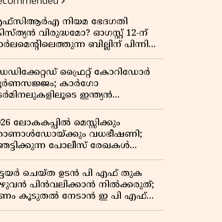
ecommended
ഫ്സിആർഎ നിയമ ഭേദഗതി
രിസ്ത്യൻ വിരുദ്ധമോ? ഓഗസ്റ്റ് 12-ന്
ർലമെന്റിലെത്തുന്ന ബില്ലിന് പിന്നിലെ
ഥാർത്ഥ അജണ്ട എന്ത്?
െഡിക്കേറ്റഡ് ഫ്രൈറ്റ് കോറിഡോർ
ൂർണസജ്ജം; കാർഗോ
െർമിനലുകളിലൂടെ ഇന്ത്യൻ
െയിൽവേയുടെ ചരക്ക് ഗതാഗതത്തിൽ
ൻ കുതിപ്പ്
026 ലോകകപ്പിൽ മെസ്സിക്കും
ൊണാൾഡോയ്ക്കും വധഭീഷണി;
െട്ടിക്കുന്ന പോലീസ് രേഖകൾ
റത്ത്
ിട്ടയർ ചെയ്ത ഉടൻ പി എഫ് തുക
ുഴുവൻ പിൻവലിക്കാൻ നിൽക്കരുത്;
ണം കൂടുതൽ നേടാൻ ഇ പി എഫ്
യുടെ നിയമം അറിയാം