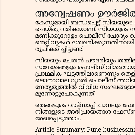
സിയയുടെ പങ്കുണ്ടോ എന്ന് പൊലീസ്
അന്വേഷണം ഊർജിതമ
കേസുമായി ബന്ധപ്പെട്ട് സിയയുട
ചെയ്തു വരികയാണ്. സിയയുടെ
മണിക്കൂറോളം പൊലീസ് ചോദ്യം
തെളിവുകൾ ശേഖരിക്കുന്നതിനായി
രൂപീകരിച്ചിട്ടുണ്ട്.
സിയയും ചേതൻ ചൗദരിയും തമ്മില
സന്ദേശങ്ങളും പൊലീസ് വിശദമായി
പ്രാഥമിക ഘട്ടത്തിലാണെന്നും ത
ലൊനാവാല റൂറൽ പൊലീസ് അറിയിച്ച
നേതൃത്വത്തിൽ വിവിധ സംഘങ്ങള
മുന്നോട്ടുപോകുന്നത്.
ഞങ്ങളുടെ വാട്സാപ്പ് ചാനലും ഫ
നിങ്ങളുടെ അഭിപ്രായങ്ങൾ ഫേസ്ബു
രേഖപ്പെടുത്താം.
Article Summary: Pune businessma