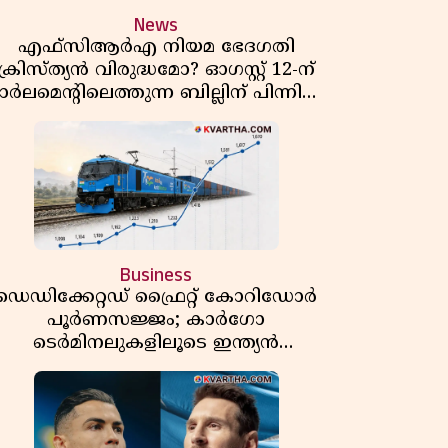
News
എഫ്സിആർഎ നിയമ ഭേദഗതി
ക്രിസ്ത്യൻ വിരുദ്ധമോ? ഓഗസ്റ്റ് 12-ന്
ാർലമെന്റിലെത്തുന്ന ബില്ലിന് പിന്നിലെ
യഥാർത്ഥ അജണ്ട എന്ത്?
Business
ഡെഡിക്കേറ്റഡ് ഫ്രൈറ്റ് കോറിഡോർ
പൂർണസജ്ജം; കാർഗോ
ടെർമിനലുകളിലൂടെ ഇന്ത്യൻ
െയിൽവേയുടെ ചരക്ക് ഗതാഗതത്തിൽ
വൻ കുതിപ്പ്