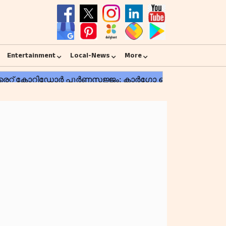
Entertainment
Local-News
More