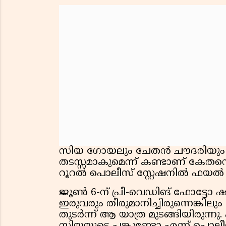
സിയ ഗോയലും ചേതൻ ചൗദരിയും ചേ
തടസ്സമാകുമെന്ന് കണ്ടാണ് കേത
റൂറൽ പൊലീസ് സ്റ്റേഷനിൽ ഫയ
ജൂൺ 6-ന് പ്രീ-വെഡിങ് ഫോട്ടോ 
ഇരുവരും തീരുമാനിച്ചിരുന്നെങ്കി
തുടർന്ന് ആ യാത്ര മുടങ്ങിയിരുന്ന