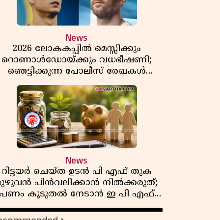
News
2026 ലോകകപ്പിൽ മെസ്സിക്കും
റൊണാൾഡോയ്ക്കും വധഭീഷണി;
ഞെട്ടിക്കുന്ന പോലീസ് രേഖകൾ
പുറത്ത്
News
റിട്ടയർ ചെയ്ത ഉടൻ പി എഫ് തുക
മുഴുവൻ പിൻവലിക്കാൻ നിൽക്കരുത്;
പണം കൂടുതൽ നേടാൻ ഇ പി എഫ്
ഒയുടെ നിയമം അറിയാം