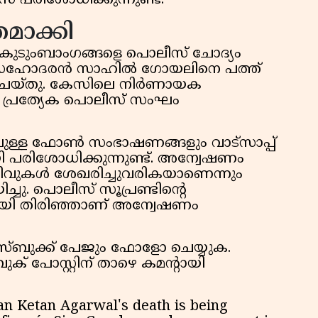
 പരിശോധിക്കുന്നുണ്ട്.
ാക്കി
െ കുടുംബാംഗങ്ങളെ പൊലീസ് ചോദ്യം
 സഹോദരൻ സാഹിൽ ഗോയലിനെ പത്ത്
 ചെയ്തു. കേസിലെ നിർണായക
 പ്രത്യേക പൊലീസ് സംഘം
ുള്ള ഫോൺ സംഭാഷണങ്ങളും വാട്സാപ്പ്
 പരിശോധിക്കുന്നുണ്ട്. അന്വേഷണം
െളിവുകൾ ശേഖരിച്ചുവരികയാണെന്നും
ു. പൊലീസ് സൂപ്രണ്ടിന്റെ
ായി തിരിഞ്ഞാണ് അന്വേഷണം
േസ്ബുക്ക് പേജും ഫോളോ ചെയ്യുക.
ക് പോസ്റ്റിന് താഴെ കമന്റായി
n Ketan Agarwal's death is being