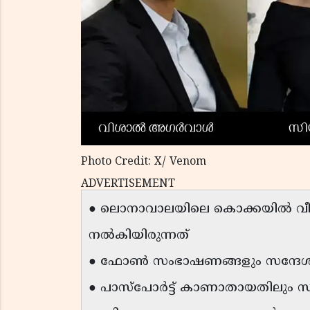
Photo Credit: X/ Venom
ADVERTISEMENT
● ലൊനാവാലയിലെ കൊക്കയിൽ വീണാ
നൽകിയിരുന്നത്
● ഫോൺ സംഭാഷണങ്ങളും സന്ദേശങ്ങ
● പാസ്‌പോർട്ട് കാണാതായതിലും സി