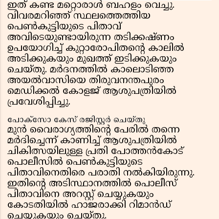
ഇത് കണ്ട മറ്റൊരാൾ ബഹളം വെച്ചു.
വിവരമറിഞ്ഞ് സ്ഥലത്തെത്തിയ
പെൺകുട്ടിയുടെ പിതാവ്
അവിടെയുണ്ടായിരുന്ന തടിക്കഷ്ണം
ഉപയോഗിച്ച് കുറ്റാരോപിതന്റെ കാലിൽ
അടിക്കുകയും മുഖത്ത് ഇടിക്കുകയും
ചെയ്തു. മർദനത്തിൽ കാലൊടിഞ്ഞ
അയൽവാസിയെ തിരുവനന്തപുരം
മെഡിക്കൽ കോളജ് ആശുപത്രിയിൽ
പ്രവേശിപ്പിച്ചു.
പോക്സോ കേസ് രജിസ്റ്റർ ചെയ്തു
മുൻ വൈരാഗ്യത്തിന്റെ പേരിൽ തന്നെ
മർദിച്ചെന്ന് കാണിച്ച് ആശുപത്രിയിൽ
ചികിത്സയിലുള്ള പ്രതി പോത്തൻകോട്
പൊലീസിൽ പെൺകുട്ടിയുടെ
പിതാവിനെതിരെ പരാതി നൽകിയിരുന്നു.
ഇതിന്റെ അടിസ്ഥാനത്തിൽ പൊലീസ്
പിതാവിനെ അറസ്റ്റ് ചെയ്യുകയും
കോടതിയിൽ ഹാജരാക്കി റിമാൻഡ്
ചെയ്യുകയും ചെയ്തു.