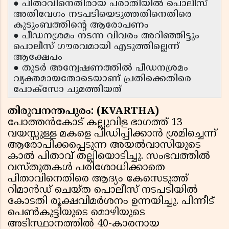
● പിതാവിനെതിരായ പരാതിയിൽ പൊലീസ്
അതിവേഗം നടപടിയെടുത്തതിനെതിരെ
കുടുംബത്തിന്റെ ആരോപണം
● പീഡനശ്രമം നടന്ന വിവരം അറിഞ്ഞിട്ടും
പൊലീസ് ഗൗരവമായി എടുത്തില്ലെന്ന്
ആക്ഷേപം
● തുടർ അന്വേഷണത്തിൽ പീഡനശ്രമം
വ്യക്തമായതോടെയാണ് പ്രതിക്കെതിരെ
പോക്സോ ചുമത്തിയത്
തിരുവനന്തപുരം: (KVARTHA)
പോത്തൻകോട് കല്ലുവിള ഭാഗത്ത് 13
വയസ്സുള്ള മകളെ പീഡിപ്പിക്കാൻ ശ്രമിച്ചെന്ന്
ആരോപിക്കപ്പെടുന്ന അയൽവാസിയുടെ
കാൽ പിതാവ് തല്ലിയൊടിച്ചു. സംഭവത്തിൽ
വസ്തുതകൾ പരിശോധിക്കാതെ
പിതാവിനെതിരെ ആദ്യം കേസെടുത്ത്
റിമാൻഡ് ചെയ്ത പൊലീസ് നടപടിയിൽ
കോടതി രൂക്ഷവിമർശനം ഉന്നയിച്ചു. പിന്നീട്
പെൺകുട്ടിയുടെ മൊഴിയുടെ
അടിസ്ഥാനത്തിൽ 40-കാരനായ