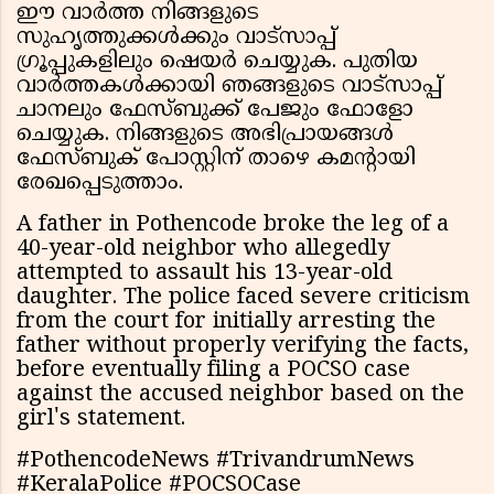
ഈ വാർത്ത നിങ്ങളുടെ
സുഹൃത്തുക്കൾക്കും വാട്സാപ്പ്
ഗ്രൂപ്പുകളിലും ഷെയർ ചെയ്യുക. പുതിയ
വാർത്തകൾക്കായി ഞങ്ങളുടെ വാട്സാപ്പ്
ചാനലും ഫേസ്ബുക്ക് പേജും ഫോളോ
ചെയ്യുക. നിങ്ങളുടെ അഭിപ്രായങ്ങൾ
ഫേസ്ബുക് പോസ്റ്റിന് താഴെ കമന്റായി
രേഖപ്പെടുത്താം.
A father in Pothencode broke the leg of a
40-year-old neighbor who allegedly
attempted to assault his 13-year-old
daughter. The police faced severe criticism
from the court for initially arresting the
father without properly verifying the facts,
before eventually filing a POCSO case
against the accused neighbor based on the
girl's statement.
#PothencodeNews #TrivandrumNews
#KeralaPolice #POCSOCase