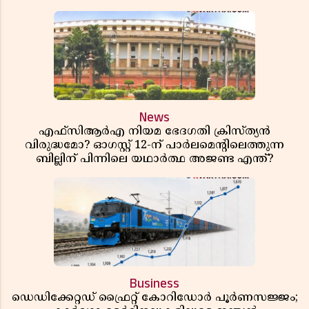
News
എഫ്സിആർഎ നിയമ ഭേദഗതി ക്രിസ്ത്യൻ
വിരുദ്ധമോ? ഓഗസ്റ്റ് 12-ന് പാർലമെന്റിലെത്തുന്ന
ബില്ലിന് പിന്നിലെ യഥാർത്ഥ അജണ്ട എന്ത്?
Business
ഡെഡിക്കേറ്റഡ് ഫ്രൈറ്റ് കോറിഡോർ പൂർണസജ്ജം;