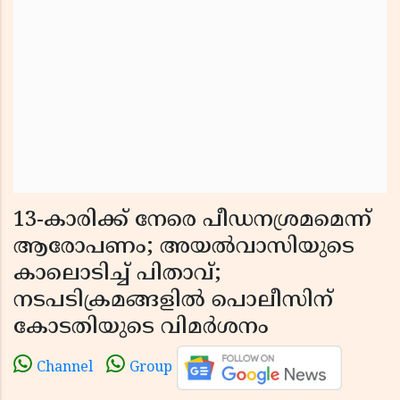
13-കാരിക്ക് നേരെ പീഡനശ്രമമെന്ന്
ആരോപണം; അയൽവാസിയുടെ
കാലൊടിച്ച് പിതാവ്;
നടപടിക്രമങ്ങളിൽ പൊലീസിന്
കോടതിയുടെ വിമർശനം
Channel
Group