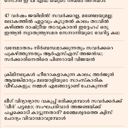
നേടാൻ ഇ പി എഫ് ഒയുടെ നിയമം അറിയാം
47 വർഷം ജയിലിൽ! സവർക്കറല്ല, മണ്ടേലയുമല്ല;
ലോകത്തിൽ ഏറ്റവും കൂടുതൽ കാലം തടവിൽ
കഴിഞ്ഞ രാഷ്ട്രീയ തടവുകാരൻ ഇദ്ദേഹം! ഒരു
ഇന്ത്യൻ സ്വാതന്ത്ര്യസമര സേനാനിയുടെ വേറിട്ട കഥ
വന്ദേമാതരം നിർബന്ധമാക്കുന്നതും സവർക്കറെ
പുകഴ്ത്തുന്നതും ആർഎസ്എസ് അജൻഡ;
സർക്കാരിനെതിരെ പിണറായി വിജയൻ
ക്രിമിനലുകൾ ഹീറോകളാകുന്ന കാലം; അർജുൻ
ആയങ്കിമാരും മലയാളിയുടെ സാംസ്കാരിക
വീഴ്ചകളും; നമ്മൾ എങ്ങോട്ടാണ് പോകുന്നത്
ലീഗ് വിദ്യാഭ്യാസ വകുപ്പ് ഭരിക്കുമ്പോൾ സവർക്കർക്ക്
'വീർ' പട്ടമോ; സംഘപരിവാർ അജണ്ടയ്ക്ക്
പച്ചക്കൊടി കാട്ടുന്നതാര്? മഞ്ചേശ്വരത്തെ ക്വിസ്
ചോദ്യം വിവാദമാവുമ്പോൾ