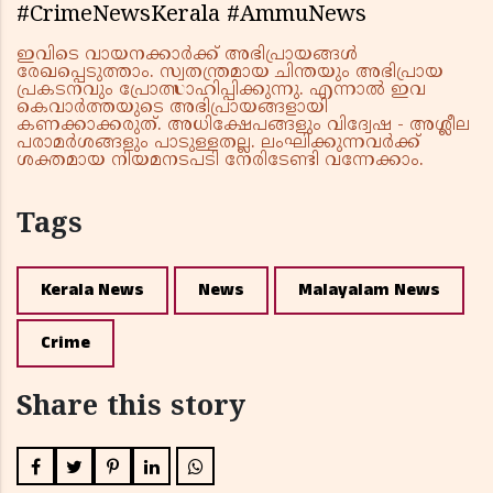
#CrimeNewsKerala #AmmuNews
ഇവിടെ വായനക്കാർക്ക് അഭിപ്രായങ്ങൾ
രേഖപ്പെടുത്താം. സ്വതന്ത്രമായ ചിന്തയും അഭിപ്രായ
പ്രകടനവും പ്രോത്സാഹിപ്പിക്കുന്നു. എന്നാൽ ഇവ
കെവാർത്തയുടെ അഭിപ്രായങ്ങളായി
കണക്കാക്കരുത്. അധിക്ഷേപങ്ങളും വിദ്വേഷ - അശ്ലീല
പരാമർശങ്ങളും പാടുള്ളതല്ല. ലംഘിക്കുന്നവർക്ക്
ശക്തമായ നിയമനടപടി നേരിടേണ്ടി വന്നേക്കാം.
Tags
Kerala News
News
Malayalam News
Crime
Share this story