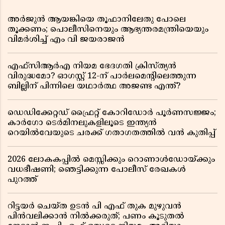
അർജുൻ ആയങ്കിയെ തൂഫാനിലേതു പോലെ
തൂക്കണം; പൊലീസിനെയും ആഭ്യന്തരമന്ത്രിയെയും
വിമർശിച്ച് എം വി ജയരാജൻ
എഫ്സിആർഎ നിയമ ഭേദഗതി ക്രിസ്ത്യൻ
വിരുദ്ധമോ? ഓഗസ്റ്റ് 12-ന് പാർലമെന്റിലെത്തുന്ന
ബില്ലിന് പിന്നിലെ യഥാർത്ഥ അജണ്ട എന്ത്?
ഡെഡിക്കേറ്റഡ് ഫ്രൈറ്റ് കോറിഡോർ പൂർണസജ്ജം;
കാർഗോ ടെർമിനലുകളിലൂടെ ഇന്ത്യൻ
റെയിൽവേയുടെ ചരക്ക് ഗതാഗതത്തിൽ വൻ കുതിപ്പ്
2026 ലോകകപ്പിൽ മെസ്സിക്കും റൊണാൾഡോയ്ക്കും
വധഭീഷണി; ഞെട്ടിക്കുന്ന പോലീസ് രേഖകൾ
പുറത്ത്
റിട്ടയർ ചെയ്ത ഉടൻ പി എഫ് തുക മുഴുവൻ
പിൻവലിക്കാൻ നിൽക്കരുത്; പണം കൂടുതൽ