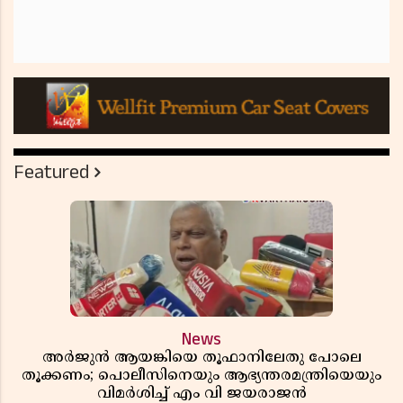
Featured
News
അർജുൻ ആയങ്കിയെ തൂഫാനിലേതു പോലെ
തൂക്കണം; പൊലീസിനെയും ആഭ്യന്തരമന്ത്രിയെയും
വിമർശിച്ച് എം വി ജയരാജൻ