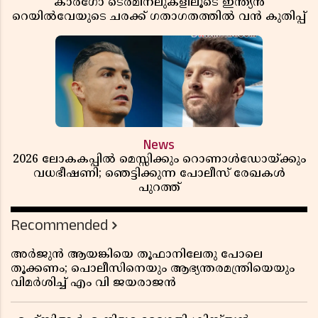
കാർഗോ ടെർമിനലുകളിലൂടെ ഇന്ത്യൻ
റെയിൽവേയുടെ ചരക്ക് ഗതാഗതത്തിൽ വൻ കുതിപ്പ്
News
2026 ലോകകപ്പിൽ മെസ്സിക്കും റൊണാൾഡോയ്ക്കും
വധഭീഷണി; ഞെട്ടിക്കുന്ന പോലീസ് രേഖകൾ
പുറത്ത്
Recommended
അർജുൻ ആയങ്കിയെ തൂഫാനിലേതു പോലെ
തൂക്കണം; പൊലീസിനെയും ആഭ്യന്തരമന്ത്രിയെയും
വിമർശിച്ച് എം വി ജയരാജൻ