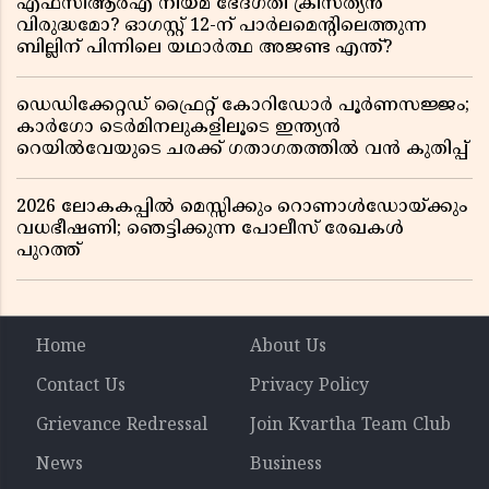
എഫ്സിആർഎ നിയമ ഭേദഗതി ക്രിസ്ത്യൻ
വിരുദ്ധമോ? ഓഗസ്റ്റ് 12-ന് പാർലമെന്റിലെത്തുന്ന
ബില്ലിന് പിന്നിലെ യഥാർത്ഥ അജണ്ട എന്ത്?
ഡെഡിക്കേറ്റഡ് ഫ്രൈറ്റ് കോറിഡോർ പൂർണസജ്ജം;
കാർഗോ ടെർമിനലുകളിലൂടെ ഇന്ത്യൻ
റെയിൽവേയുടെ ചരക്ക് ഗതാഗതത്തിൽ വൻ കുതിപ്പ്
2026 ലോകകപ്പിൽ മെസ്സിക്കും റൊണാൾഡോയ്ക്കും
വധഭീഷണി; ഞെട്ടിക്കുന്ന പോലീസ് രേഖകൾ
പുറത്ത്
Home
About Us
Contact Us
Privacy Policy
Grievance Redressal
Join Kvartha Team Club
News
Business