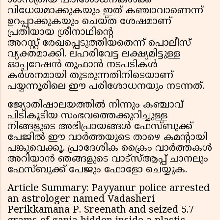
ശാസ്ത്രീയ പരിശോധനകൾക്ക്
വിധേയമാക്കുകയും ഇത് കഞ്ചാവാണെന്ന്
ഉറപ്പാക്കുകയും ചെയ്ത ശേഷമാണ്
പ്രതിയായ ശ്രീനാഥിന്റെ
അറസ്റ്റ് രേഖപ്പെടുത്തിയതെന്ന് പൊലീസ്
വ്യക്തമാക്കി. ലഹരിവേട്ട ലക്ഷ്യമിട്ടുള്ള
ഓപ്പറേഷൻ തൂഫാൻ നടപടികൾ
കർശനമായി തുടരുന്നതിനിടെയാണ്
പയ്യന്നൂരിലെ ഈ പരിശോധനയും നടന്നത്.
ജ്യോതിഷാലയത്തിൽ നിന്നും കഞ്ചാവ്
പിടികൂടിയ സംഭവത്തെക്കുറിച്ചുള്ള
നിങ്ങളുടെ അഭിപ്രായങ്ങൾ ഫേസ്ബുക്ക്
പേജില്‍ ഈ വാര്‍ത്തയുടെ താഴെ കമന്‍റായി
പങ്കുവെക്കൂ. പ്രാദേശിക ക്രൈം വാർത്തകള്‍
അറിയാൻ ഞങ്ങളുടെ വാട്സ്ആപ്പ് ചാനലും
ഫേസ്ബുക്ക് പേജും ഫോളോ ചെയ്യുക.
Article Summary: Payyanur police arrested
an astrologer named Vadasheri
Perikkamana P. Sreenath and seized 5.7