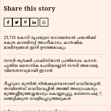
Share this story
23,731 കോടി രൂപയുടെ ഗോബർധൻ പദ്ധതിക്ക്
കേന്ദ്ര കാബിനറ്റ് അംഗീകാരം; കാർഷിക
മാലിന്യങ്ങൾ ഇനി ഊർജമാകും
സൗദി-തുർക്കി-പാകിസ്താൻ പ്രതിരോധ കരാർ;
പുതിയ സൈനിക ചേരിയല്ലെന്ന് സൗദി അറേബ്യ,
വിമർശനവുമായി ഇറാൻ
ടീച്ചറുടെ മുന്നിൽ നിൽക്കുമ്പോഴാണ് വെടിയേറ്റത്;
തായ്‌ലൻഡ് വെടിവെപ്പിൽ അഞ്ച് അധ്യാപകരും
മുത്തശ്ശീമുത്തശ്ശന്മാരും കൊല്ലപ്പെട്ടു, മരണസംഖ്യ 7;
ഞെട്ടിക്കുന്ന വെളിപ്പെടുത്തലുകൾ