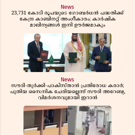
News
23,731 കോടി രൂപയുടെ ഗോബർധൻ പദ്ധതിക്ക്
കേന്ദ്ര കാബിനറ്റ് അംഗീകാരം; കാർഷിക
മാലിന്യങ്ങൾ ഇനി ഊർജമാകും
News
സൗദി-തുർക്കി-പാകിസ്താൻ പ്രതിരോധ കരാർ;
പുതിയ സൈനിക ചേരിയല്ലെന്ന് സൗദി അറേബ്യ,
വിമർശനവുമായി ഇറാൻ