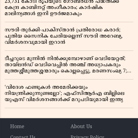
23,731 കോടി രൂപയുടെ ഗോബർധൻ പദ്ധതിക്ക്
കേന്ദ്ര കാബിനറ്റ് അംഗീകാരം; കാർഷിക
മാലിന്യങ്ങൾ ഇനി ഊർജമാകും
സൗദി-തുർക്കി-പാകിസ്താൻ പ്രതിരോധ കരാർ;
പുതിയ സൈനിക ചേരിയല്ലെന്ന് സൗദി അറേബ്യ,
വിമർശനവുമായി ഇറാൻ
ടീച്ചറുടെ മുന്നിൽ നിൽക്കുമ്പോഴാണ് വെടിയേറ്റത്;
തായ്‌ലൻഡ് വെടിവെപ്പിൽ അഞ്ച് അധ്യാപകരും
മുത്തശ്ശീമുത്തശ്ശന്മാരും കൊല്ലപ്പെട്ടു, മരണസംഖ്യ 7;
ഞെട്ടിക്കുന്ന വെളിപ്പെടുത്തലുകൾ
‘വിദേശ ഫണ്ടുകൾ അമേരിക്കയും
നിയന്ത്രിക്കുന്നുണ്ടല്ലോ’; എഫ്സിആർഎ ബില്ലിലെ
യുഎസ് വിമർശനങ്ങൾക്ക് മറുപടിയുമായി ഇന്ത്യ
Home
About Us
Contact Us
Privacy Policy