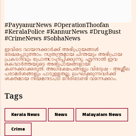
#PayyanurNews #OperationThoofan
#KeralaPolice #KannurNews #DrugBust
#CrimeNews #SobhaNews
ഇവിടെ വായനക്കാർക്ക് അഭിപ്രായങ്ങൾ
രേഖപ്പെടുത്താം. സ്വതന്ത്രമായ ചിന്തയും അഭിപ്രായ
പ്രകടനവും പ്രോത്സാഹിപ്പിക്കുന്നു. എന്നാൽ ഇവ
കെവാർത്തയുടെ അഭിപ്രായങ്ങളായി
കണക്കാക്കരുത്. അധിക്ഷേപങ്ങളും വിദ്വേഷ - അശ്ലീല
പരാമർശങ്ങളും പാടുള്ളതല്ല. ലംഘിക്കുന്നവർക്ക്
ശക്തമായ നിയമനടപടി നേരിടേണ്ടി വന്നേക്കാം.
Tags
Kerala News
News
Malayalam News
Crime