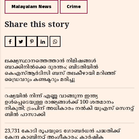
Malayalam News
Crime
Share this story
ലക്ഷ്യസ്ഥാനത്തെത്താൻ നിമിഷങ്ങൾ
ബാക്കിനിൽക്കെ ദുരന്തം; ബിടതിയിൽ
കെഎസ്ആർടിസി ബസ് തലകീഴായി മറിഞ്ഞ്
ഡ്രൈവറും കണ്ടക്ടറും മരിച്ചു
റഷ്യയിൽ നിന്ന് എണ്ണ വാങ്ങുന്ന ഇന്ത്യ
ഉൾപ്പെടെയുള്ള രാജ്യങ്ങൾക്ക് 100 ശതമാനം
നികുതി; ട്രംപിന് അധികാരം നൽകി യുഎസ് സെനറ്റ്
ബിൽ പാസാക്കി
23,731 കോടി രൂപയുടെ ഗോബർധൻ പദ്ധതിക്ക്
കേന്ദ്ര കാബിനറ്റ് അംഗീകാരം; കാർഷിക