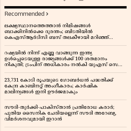
Recommended
ലക്ഷ്യസ്ഥാനത്തെത്താൻ നിമിഷങ്ങൾ
ബാക്കിനിൽക്കെ ദുരന്തം; ബിടതിയിൽ
കെഎസ്ആർടിസി ബസ് തലകീഴായി മറിഞ്ഞ്
ഡ്രൈവറും കണ്ടക്ടറും മരിച്ചു
റഷ്യയിൽ നിന്ന് എണ്ണ വാങ്ങുന്ന ഇന്ത്യ
ഉൾപ്പെടെയുള്ള രാജ്യങ്ങൾക്ക് 100 ശതമാനം
നികുതി; ട്രംപിന് അധികാരം നൽകി യുഎസ് സെനറ്റ്
ബിൽ പാസാക്കി
23,731 കോടി രൂപയുടെ ഗോബർധൻ പദ്ധതിക്ക്
കേന്ദ്ര കാബിനറ്റ് അംഗീകാരം; കാർഷിക
മാലിന്യങ്ങൾ ഇനി ഊർജമാകും
സൗദി-തുർക്കി-പാകിസ്താൻ പ്രതിരോധ കരാർ;
പുതിയ സൈനിക ചേരിയല്ലെന്ന് സൗദി അറേബ്യ,
വിമർശനവുമായി ഇറാൻ