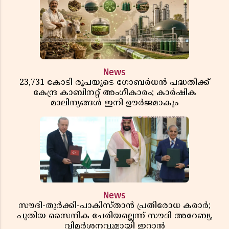
News
23,731 കോടി രൂപയുടെ ഗോബർധൻ പദ്ധതിക്ക്
കേന്ദ്ര കാബിനറ്റ് അംഗീകാരം; കാർഷിക
മാലിന്യങ്ങൾ ഇനി ഊർജമാകും
News
സൗദി-തുർക്കി-പാകിസ്താൻ പ്രതിരോധ കരാർ;
പുതിയ സൈനിക ചേരിയല്ലെന്ന് സൗദി അറേബ്യ,
വിമർശനവുമായി ഇറാൻ