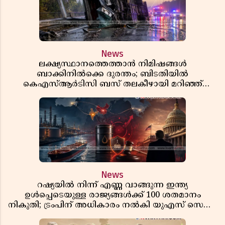
News
ലക്ഷ്യസ്ഥാനത്തെത്താൻ നിമിഷങ്ങൾ
ബാക്കിനിൽക്കെ ദുരന്തം; ബിടതിയിൽ
കെഎസ്ആർടിസി ബസ് തലകീഴായി മറിഞ്ഞ്
ഡ്രൈവറും കണ്ടക്ടറും മരിച്ചു
News
റഷ്യയിൽ നിന്ന് എണ്ണ വാങ്ങുന്ന ഇന്ത്യ
ഉൾപ്പെടെയുള്ള രാജ്യങ്ങൾക്ക് 100 ശതമാനം
നികുതി; ട്രംപിന് അധികാരം നൽകി യുഎസ് സെനറ്റ്
ബിൽ പാസാക്കി