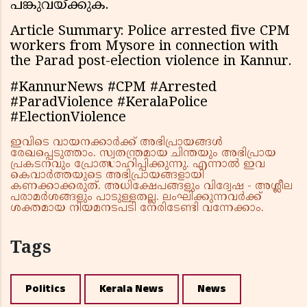
പങ്കുവയ്ക്കുക.
Article Summary: Police arrested five CPM
workers from Mysore in connection with
the Parad post-election violence in Kannur.
#KannurNews #CPM #Arrested
#ParadViolence #KeralaPolice
#ElectionViolence
ഇവിടെ വായനക്കാർക്ക് അഭിപ്രായങ്ങൾ
രേഖപ്പെടുത്താം. സ്വതന്ത്രമായ ചിന്തയും അഭിപ്രായ
പ്രകടനവും പ്രോത്സാഹിപ്പിക്കുന്നു. എന്നാൽ ഇവ
കെവാർത്തയുടെ അഭിപ്രായങ്ങളായി
കണക്കാക്കരുത്. അധിക്ഷേപങ്ങളും വിദ്വേഷ - അശ്ലീല
പരാമർശങ്ങളും പാടുള്ളതല്ല. ലംഘിക്കുന്നവർക്ക്
ശക്തമായ നിയമനടപടി നേരിടേണ്ടി വന്നേക്കാം.
Tags
Politics
Kerala News
News