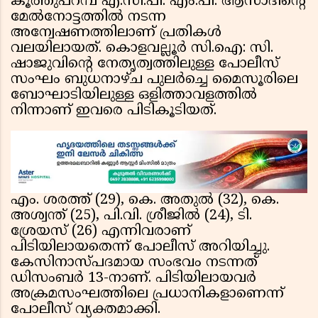
കൂത്തുപറമ്പ് എ.സി.പി: എം.പി. ആസാദിൻ്റെ
മേൽനോട്ടത്തിൽ നടന്ന
അന്വേഷണത്തിലാണ് പ്രതികൾ
വലയിലായത്. കൊളവല്ലൂർ സി.ഐ: സി.
ഷാജുവിൻ്റെ നേതൃത്വത്തിലുള്ള പോലീസ്
സംഘം ബുധനാഴ്ച പുലർച്ചെ മൈസൂരിലെ
ബോഘാടിയിലുള്ള ഒളിത്താവളത്തിൽ
നിന്നാണ് ഇവരെ പിടികൂടിയത്.
എം. ശരത്ത് (29), കെ. അതുൽ (32), കെ.
അശ്വന്ത് (25), പി.വി. ശ്രീജിൽ (24), ടി.
ശ്രേയസ് (26) എന്നിവരാണ്
പിടിയിലായതെന്ന് പോലീസ് അറിയിച്ചു.
കേസിനാസ്പദമായ സംഭവം നടന്നത്
ഡിസംബർ 13-നാണ്. പിടിയിലായവർ
അക്രമസംഘത്തിലെ പ്രധാനികളാണെന്ന്
പോലീസ് വ്യക്തമാക്കി.