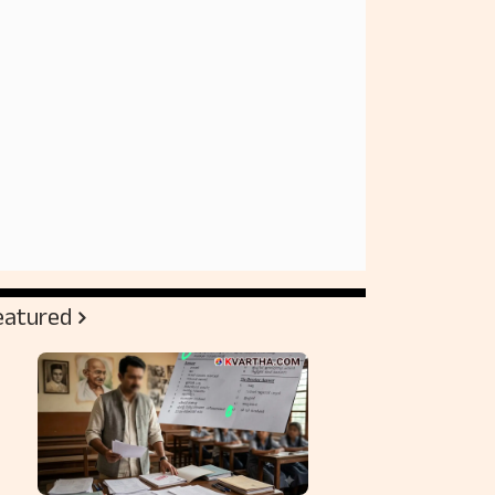
eatured