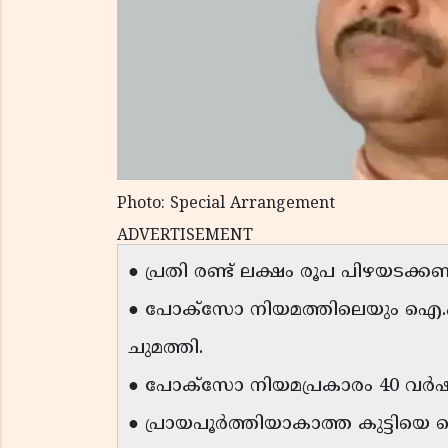
Photo: Special Arrangement
ADVERTISEMENT
● പ്രതി രണ്ട് ലക്ഷം രൂപ പിഴയടക്ക
● പോക്‌സോ നിയമത്തിലെയും ഐ.പ
ചുമത്തി.
● പോക്‌സോ നിയമപ്രകാരം 40 വർ
● പ്രായപൂർത്തിയാകാത്ത കുട്ടിയെ