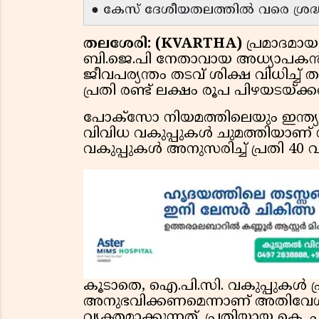
● കേസ് ദേശീയതലത്തിൽ വരെ ശ്രദ്ധ 
തലശേരി: (KVARTHA)
പ്രമാദമാ
ബി.ജെ.പി നേതാവായ അധ്യാപകൻ
ജീവപര്യന്തം തടവ് ശിക്ഷ വിധിച
പ്രതി രണ്ട് ലക്ഷം രൂപ പിഴയടയ്ക്
പോക്‌സോ നിയമത്തിലെയും ഇന്ത്യ
വിവിധ വകുപ്പുകൾ ചുമത്തിയാണ് ശ
വകുപ്പുകൾ അനുസരിച്ച് പ്രതി 4
കൂടാതെ, ഐ.പി.സി. വകുപ്പുകൾ പ
അനുഭവിക്കണമെന്നാണ് അതിവേ
വ്യക്തമാക്കുന്നത്. പ്രതിയായ ക