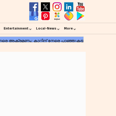
Entertainment
Local-News
More