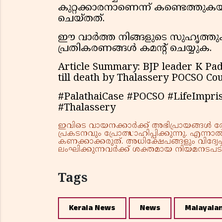
കുറ്റക്കാരനാണെന്ന് കണ്ടെത്തുക
ചെയ്തത്.
ഈ വാർത്ത നിങ്ങളുടെ സുഹൃത്തുക്ക
പ്രതികരണങ്ങൾ കമൻ്റ് ചെയ്യുക.
Article Summary: BJP leader K Pa
till death by Thalassery POCSO Cou
#PalathaiCase #POCSO #LifeImpri
#Thalassery
ഇവിടെ വായനക്കാർക്ക് അഭിപ്രായങ്ങൾ രേഖപ
പ്രകടനവും പ്രോത്സാഹിപ്പിക്കുന്നു. എന
കണക്കാക്കരുത്. അധിക്ഷേപങ്ങളും വിദ്വേഷ
ലംഘിക്കുന്നവർക്ക് ശക്തമായ നിയമനടപടി 
Tags
Kerala News
News
Malayala