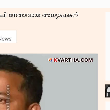
െപി നേതാവായ അധ്യാപകന്