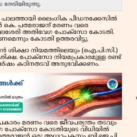
നേടിയിരുന്നു.
യ പാലത്തായി ലൈംഗിക പീഡനക്കേസിൽ
 കെ. പത്മരാജന് മരണം വരെ
്ച് തലശേരി അതിവേഗ പോക്‌സോ കോടതി.
കണമെന്നും കോടതി ഉത്തരവിട്ടു.
ൻ ശിക്ഷാ നിയമത്തിലെയും (ഐ.പി.സി.)
ിക്ഷ. പോക്‌സോ നിയമപ്രകാരമുള്ള രണ്ട്
0 വർഷം കഠിനതടവ് അനുഭവിക്കണം.
്രകാരം മരണം വരെ ജീവപര്യന്തം തടവും
ഗ പോക്‌സോ കോടതിയുടെ വിധിയിൽ
െ. പത്മരാജൻ ഒരു അധ്യാപകനും ബി.ജെ.പി.