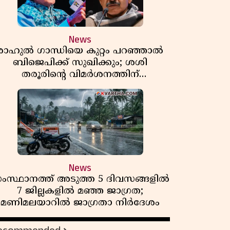
News
രാഹുൽ ഗാന്ധിയെ കുറ്റം പറഞ്ഞാൽ
ബിജെപിക്ക് സുഖിക്കും; ശശി
തരൂരിന്റെ വിമർശനത്തിന്
മറുപടിയുമായി കെ സി
വേണുഗോപാൽ
News
ംസ്ഥാനത്ത് അടുത്ത 5 ദിവസങ്ങളിൽ
7 ജില്ലകളിൽ മഞ്ഞ ജാഗ്രത;
മണിമലയാറിൽ ജാഗ്രതാ നിർദേശം