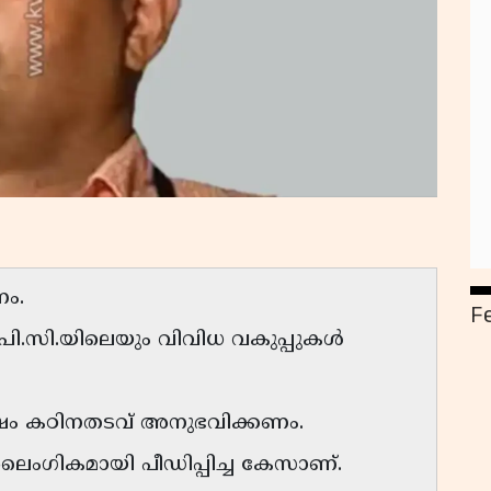
ണം.
F
ി.സി.യിലെയും വിവിധ വകുപ്പുകൾ
ഷം കഠിനതടവ് അനുഭവിക്കണം.
 ലൈംഗികമായി പീഡിപ്പിച്ച കേസാണ്.