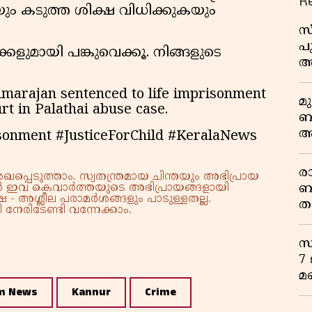
R
യും കടുത്ത ശിക്ഷ വിധിക്കുകയും
സ
പ
ളുമായി പങ്കുവെക്കൂ. നിങ്ങളുടെ
അ
dmarajan sentenced to life imprisonment
മ
rt in Palathai abuse case.
ബ
ആ
sonment #JusticeForChild #KeralaNews
പ
ര
്പെടുത്താം. സ്വതന്ത്രമായ ചിന്തയും അഭിപ്രായ
ബ
്നാൽ ഇവ കെവാർത്തയുടെ അഭിപ്രായങ്ങളായി
 - അശ്ലീല പരാമർശങ്ങളും പാടുള്ളതല്ല.
ത
നേരിടേണ്ടി വന്നേക്കാം.
മ
വ
സ
7
മ
m News
Kannur
Crime