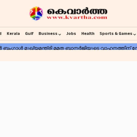
d
Kerala
Gulf
Business
Jobs
Health
Sports & Games