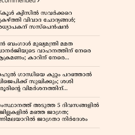
ecommended
്കൂൾ ക്വിസിൽ സവർക്കറെ
ുകഴ്ത്തി വിവാദ ചോദ്യങ്ങൾ;
ധ്യാപകന് സസ്പെൻഷൻ
ുൻ ബംഗാൾ മുഖ്യമന്ത്രി മമത
ാനർജിയുടെ വാഹനത്തിന് നേരെ
ക്രമണം; കാറിന് നേരെ
ാഞ്ഞുകയറി അക്രമികൾ
ാഹുൽ ഗാന്ധിയെ കുറ്റം പറഞ്ഞാൽ
ിജെപിക്ക് സുഖിക്കും; ശശി
രൂരിന്റെ വിമർശനത്തിന്
റുപടിയുമായി കെ സി
േണുഗോപാൽ
ംസ്ഥാനത്ത് അടുത്ത 5 ദിവസങ്ങളിൽ
 ജില്ലകളിൽ മഞ്ഞ ജാഗ്രത;
ണിമലയാറിൽ ജാഗ്രതാ നിർദേശം