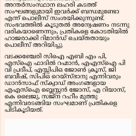
അന്തർസംസ്ഥാന ലഹരി കടത്ത്
സംഘങ്ങളുമായി ഇവർക്ക് ബന്ധമുണ്ടോ
എന്ന് പൊലീസ് സംശയിക്കുന്നുണ്ട്.
സംഭവത്തിൽ കൂടുതൽ അന്വേഷണം നടന്നു
വരികയാണെന്നും, പ്രതികളെ കോടതിയിൽ
ഹാജരാക്കി റിമാൻഡ് ചെയ്തതായും
പൊലീസ് അറിയിച്ചു.
വടക്കഞ്ചേരി സിഐ എബി എം പി,
എസ്‌ഐ ഫാദിൽ റഹ്മാൻ, എഎസ്‌ഐ പി
വി പ്രദീപ്, എസ്സിപിഒ ജോൺ ക്രൂസ്, ജി
ബവീഷ്, സിപിഒ റെയ്‌സ്ഭാനു എന്നിവരും
ഡാൻസാഫ് സ്‌ക്വാഡ് അംഗങ്ങളായ
എഎസ്‌ഐ ബ്ലെസ്സൻ ജോസ്, എ റിയാസ്,
കെ ലൈജു, സജ്‌ന റഹീം മുത്തു
എന്നിവരടങ്ങിയ സംഘമാണ് പ്രതികളെ
പിടികൂടിയത്.