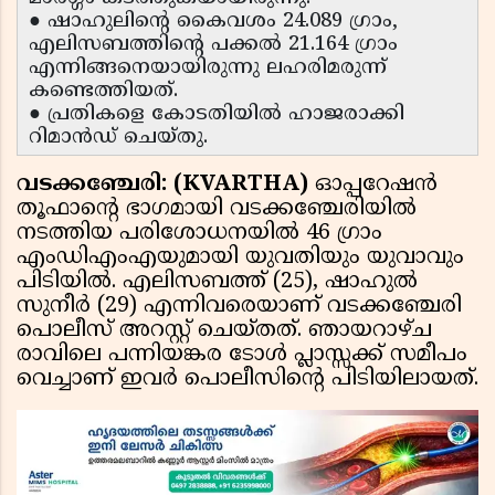
● ഷാഹുലിന്റെ കൈവശം 24.089 ഗ്രാം,
എലിസബത്തിന്റെ പക്കൽ 21.164 ഗ്രാം
എന്നിങ്ങനെയായിരുന്നു ലഹരിമരുന്ന്
കണ്ടെത്തിയത്.
● പ്രതികളെ കോടതിയിൽ ഹാജരാക്കി
റിമാൻഡ് ചെയ്തു.
വടക്കഞ്ചേരി: (KVARTHA)
ഓപ്പറേഷൻ
തൂഫാന്റെ ഭാഗമായി വടക്കഞ്ചേരിയിൽ
നടത്തിയ പരിശോധനയിൽ 46 ഗ്രാം
എംഡിഎംഎയുമായി യുവതിയും യുവാവും
പിടിയിൽ. എലിസബത്ത് (25), ഷാഹുൽ
സുനീർ (29) എന്നിവരെയാണ് വടക്കഞ്ചേരി
പൊലീസ് അറസ്റ്റ് ചെയ്തത്. ഞായറാഴ്ച
രാവിലെ പന്നിയങ്കര ടോൾ പ്ലാസ്സക്ക് സമീപം
വെച്ചാണ് ഇവർ പൊലീസിന്റെ പിടിയിലായത്.