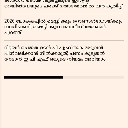
കാർഗോ ടെർമിനലുകളിലൂടെ ഇന്ത്യൻ
റെയിൽവേയുടെ ചരക്ക് ഗതാഗതത്തിൽ വൻ കുതിപ്പ്
2026 ലോകകപ്പിൽ മെസ്സിക്കും റൊണാൾഡോയ്ക്കും
വധഭീഷണി; ഞെട്ടിക്കുന്ന പോലീസ് രേഖകൾ
പുറത്ത്
റിട്ടയർ ചെയ്ത ഉടൻ പി എഫ് തുക മുഴുവൻ
പിൻവലിക്കാൻ നിൽക്കരുത്; പണം കൂടുതൽ
നേടാൻ ഇ പി എഫ് ഒയുടെ നിയമം അറിയാം