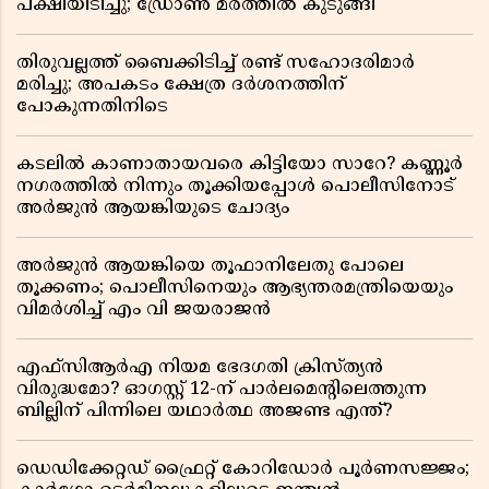
പക്ഷിയിടിച്ചു; ഡ്രോൺ മരത്തിൽ കുടുങ്ങി
തിരുവല്ലത്ത് ബൈക്കിടിച്ച് രണ്ട് സഹോദരിമാർ
മരിച്ചു; അപകടം ക്ഷേത്ര ദർശനത്തിന്
പോകുന്നതിനിടെ
കടലിൽ കാണാതായവരെ കിട്ടിയോ സാറേ? കണ്ണൂർ
നഗരത്തിൽ നിന്നും തൂക്കിയപ്പോൾ പൊലീസിനോട്
അർജുൻ ആയങ്കിയുടെ ചോദ്യം
അർജുൻ ആയങ്കിയെ തൂഫാനിലേതു പോലെ
തൂക്കണം; പൊലീസിനെയും ആഭ്യന്തരമന്ത്രിയെയും
വിമർശിച്ച് എം വി ജയരാജൻ
എഫ്സിആർഎ നിയമ ഭേദഗതി ക്രിസ്ത്യൻ
വിരുദ്ധമോ? ഓഗസ്റ്റ് 12-ന് പാർലമെന്റിലെത്തുന്ന
ബില്ലിന് പിന്നിലെ യഥാർത്ഥ അജണ്ട എന്ത്?
ഡെഡിക്കേറ്റഡ് ഫ്രൈറ്റ് കോറിഡോർ പൂർണസജ്ജം;