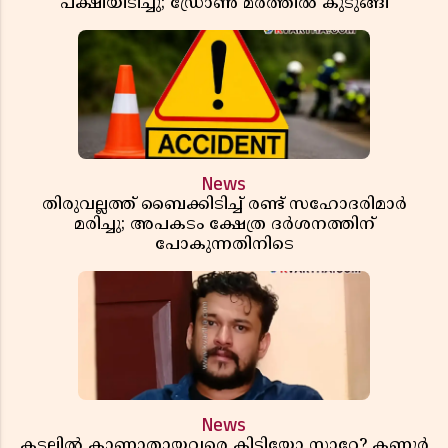
പക്ഷിയിടിച്ചു; ഡ്രോൺ മരത്തിൽ കുടുങ്ങി
News
തിരുവല്ലത്ത് ബൈക്കിടിച്ച് രണ്ട് സഹോദരിമാർ
മരിച്ചു; അപകടം ക്ഷേത്ര ദർശനത്തിന്
പോകുന്നതിനിടെ
News
കടലിൽ കാണാതായവരെ കിട്ടിയോ സാറേ? കണ്ണൂർ