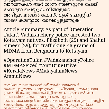
വാർത്തകൾ അറിയാൻ ഞങ്ങളുടെ പേജ്
ഫോളോ ചെയ്യുക. നിങ്ങളുടെ
അഭിപ്രായങ്ങൾ ഫേസ്ബുക് പോസ്റ്റിന്
താഴെ കമൻ്റായി രേഖപ്പെടുത്തുക.
Article Summary: As part of 'Operation
Tufan', Vadakanchery police arrested two
Kottayam natives, Elizabeth (25) and Shahul
Suneer (29), for trafficking 46 grams of
MDMA from Bengaluru to Kottayam.
#OperationTufan #VadakancheryPolice
#MDMASeized #AntiDrugDrive
#KeralaNews #MalayalamNews
AmmuNews
ഇവിടെ വായനക്കാർക്ക് അഭിപ്രായങ്ങൾ
രേഖപ്പെടുത്താം. സ്വതന്ത്രമായ ചിന്തയും അഭിപ്രായ
പ്രകടനവും പ്രോത്സാഹിപ്പിക്കുന്നു. എന്നാൽ ഇവ
കെവാർത്തയുടെ അഭിപ്രായങ്ങളായി
കണക്കാക്കരുത്. അധിക്ഷേപങ്ങളും വിദ്വേഷ - അശ്ലീല
പരാമർശങ്ങളും പാടുള്ളതല്ല. ലംഘിക്കുന്നവർക്ക്
ശക്തമായ നിയമനടപടി നേരിടേണ്ടി വന്നേക്കാം.