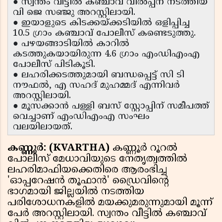
● സ്വന്തം വീട്ടിൽ കഞ്ചാവ് വിൽപ്പന നടത്തിയ
വി ജെ സഞ്ജു അറസ്റ്റിലായി.
● ഇയാളുടെ കിടക്കയ്ക്കടിയിൽ ഒളിപ്പിച്ച
10.5 ഗ്രാം കഞ്ചാവ് പോലീസ് കണ്ടെടുത്തു.
● പഴയങ്ങാടിയിൽ കാറിൽ
കടത്തുകയായിരുന്ന 4.6 ഗ്രാം എംഡിഎംഎ
പോലീസ് പിടികൂടി.
● ലഹരിക്കടത്തുമായി ബന്ധപ്പെട്ട് സി ടി
നൗഫൽ, എ സഹദ് മുഹമ്മദ് എന്നിവർ
അറസ്റ്റിലായി.
● മൂസക്കാൻ പള്ളി ബസ് സ്റ്റോപ്പിന് സമീപത്ത്
വെച്ചാണ് എംഡിഎംഎ സംഘം
വലയിലായത്.
കണ്ണൂർ: (KVARTHA)
കണ്ണൂർ റൂറൽ
പോലീസ് മേധാവിയുടെ നേതൃത്വത്തിൽ
ലഹരിമാഫിയക്കെതിരെ ആരംഭിച്ച
'ഓപ്പറേഷൻ തൂഫാൻ' ഡ്രൈവിൻ്റെ
ഭാഗമായി ജില്ലയിൽ നടത്തിയ
പരിശോധനകളിൽ മയക്കുമരുന്നുമായി മൂന്ന്
പേർ അറസ്റ്റിലായി. സ്വന്തം വീട്ടിൽ കഞ്ചാവ്