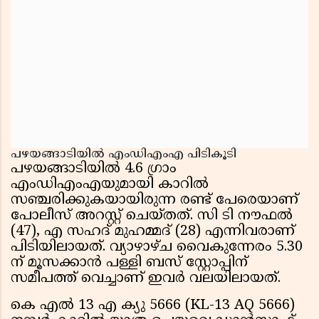
പഴയങ്ങാടിയിൽ എംഡിഎംഎ പിടികൂടി
പഴയങ്ങാടിയിൽ 4.6 ഗ്രാം
എംഡിഎംഎയുമായി കാറിൽ
സഞ്ചരിക്കുകയായിരുന്ന രണ്ട് പേരെയാണ്
പോലീസ് അറസ്റ്റ് ചെയ്തത്. സി ടി നൗഫൽ
(47), എ സഹദ് മുഹമ്മദ് (28) എന്നിവരാണ്
പിടിയിലായത്. വ്യാഴാഴ്ച വൈകുന്നേരം 5.30
ന് മൂസക്കാൻ പള്ളി ബസ് സ്റ്റോപ്പിന്
സമീപത്ത് വെച്ചാണ് ഇവർ വലയിലായത്.
കെ എൽ 13 എ ക്യു 5666 (KL-13 AQ 5666)