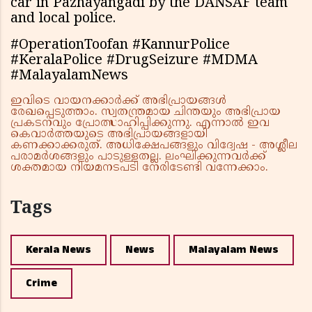
car in Pazhayangadi by the DANSAF team
and local police.
#OperationToofan #KannurPolice
#KeralaPolice #DrugSeizure #MDMA
#MalayalamNews
ഇവിടെ വായനക്കാർക്ക് അഭിപ്രായങ്ങൾ
രേഖപ്പെടുത്താം. സ്വതന്ത്രമായ ചിന്തയും അഭിപ്രായ
പ്രകടനവും പ്രോത്സാഹിപ്പിക്കുന്നു. എന്നാൽ ഇവ
കെവാർത്തയുടെ അഭിപ്രായങ്ങളായി
കണക്കാക്കരുത്. അധിക്ഷേപങ്ങളും വിദ്വേഷ - അശ്ലീല
പരാമർശങ്ങളും പാടുള്ളതല്ല. ലംഘിക്കുന്നവർക്ക്
ശക്തമായ നിയമനടപടി നേരിടേണ്ടി വന്നേക്കാം.
Tags
Kerala News
News
Malayalam News
Crime