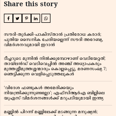
Share this story
സൗദി-തുർക്കി-പാകിസ്താൻ പ്രതിരോധ കരാർ;
പുതിയ സൈനിക ചേരിയല്ലെന്ന് സൗദി അറേബ്യ,
വിമർശനവുമായി ഇറാൻ
ടീച്ചറുടെ മുന്നിൽ നിൽക്കുമ്പോഴാണ് വെടിയേറ്റത്;
തായ്‌ലൻഡ് വെടിവെപ്പിൽ അഞ്ച് അധ്യാപകരും
മുത്തശ്ശീമുത്തശ്ശന്മാരും കൊല്ലപ്പെട്ടു, മരണസംഖ്യ 7;
ഞെട്ടിക്കുന്ന വെളിപ്പെടുത്തലുകൾ
‘വിദേശ ഫണ്ടുകൾ അമേരിക്കയും
നിയന്ത്രിക്കുന്നുണ്ടല്ലോ’; എഫ്സിആർഎ ബില്ലിലെ
യുഎസ് വിമർശനങ്ങൾക്ക് മറുപടിയുമായി ഇന്ത്യ
മണ്ണിൽ പിറന്ന് മണ്ണിലേക്ക് മടങ്ങുന്ന മനുഷ്യൻ;