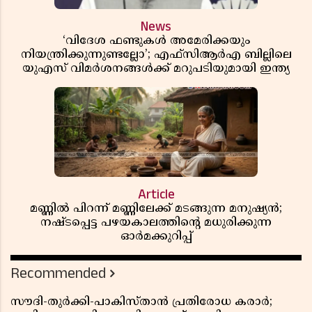
News
‘വിദേശ ഫണ്ടുകൾ അമേരിക്കയും
നിയന്ത്രിക്കുന്നുണ്ടല്ലോ’; എഫ്സിആർഎ ബില്ലിലെ
യുഎസ് വിമർശനങ്ങൾക്ക് മറുപടിയുമായി ഇന്ത്യ
Article
മണ്ണിൽ പിറന്ന് മണ്ണിലേക്ക് മടങ്ങുന്ന മനുഷ്യൻ;
നഷ്ടപ്പെട്ട പഴയകാലത്തിൻ്റെ മധുരിക്കുന്ന
ഓർമക്കുറിപ്പ്
Recommended
സൗദി-തുർക്കി-പാകിസ്താൻ പ്രതിരോധ കരാർ;