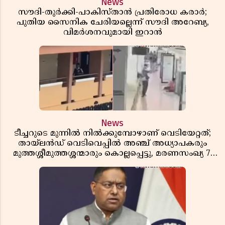
News
സൗദി-തുർക്കി-പാകിസ്താൻ പ്രതിരോധ കരാർ;
പുതിയ സൈനിക ചേരിയല്ലെന്ന് സൗദി അറേബ്യ,
വിമർശനവുമായി ഇറാൻ
News
ടീച്ചറുടെ മുന്നിൽ നിൽക്കുമ്പോഴാണ് വെടിയേറ്റത്;
തായ്‌ലൻഡ് വെടിവെപ്പിൽ അഞ്ച് അധ്യാപകരും
മുത്തശ്ശീമുത്തശ്ശന്മാരും കൊല്ലപ്പെട്ടു, മരണസംഖ്യ 7;
ഞെട്ടിക്കുന്ന വെളിപ്പെടുത്തലുകൾ