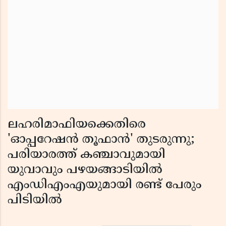
ലഹരിമാഫിയക്കെതിരെ
'ഓപ്പറേഷൻ തൂഫാൻ' തുടരുന്നു;
പരിയാരത്ത് കഞ്ചാവുമായി
യുവാവും പഴയങ്ങാടിയിൽ
എംഡിഎംഎയുമായി രണ്ട് പേരും
പിടിയിൽ