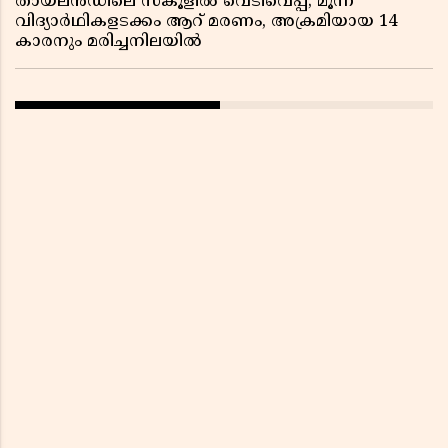
തായ്‌ലൻഡിലെ സ്‌കൂളിൽ വെടിവെപ്പ്; മൂന്ന്
വിദ്യാർഥികളടക്കം ആറ് മരണം, അക്രമിയായ 14
കാരനും മരിച്ചനിലയിൽ