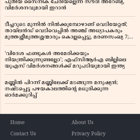
പുതിയ സൈനിക ചേരിയല്ലെന്ന് സൗദി അറേബ്യ,
വിമർശനവുമായി ഇറാൻ
ടീച്ചറുടെ മുന്നിൽ നിൽക്കുമ്പോഴാണ് വെടിയേറ്റത്;
തായ്‌ലൻഡ് വെടിവെപ്പിൽ അഞ്ച് അധ്യാപകരും
മുത്തശ്ശീമുത്തശ്ശന്മാരും കൊല്ലപ്പെട്ടു, മരണസംഖ്യ 7;
ഞെട്ടിക്കുന്ന വെളിപ്പെടുത്തലുകൾ
‘വിദേശ ഫണ്ടുകൾ അമേരിക്കയും
നിയന്ത്രിക്കുന്നുണ്ടല്ലോ’; എഫ്സിആർഎ ബില്ലിലെ
യുഎസ് വിമർശനങ്ങൾക്ക് മറുപടിയുമായി ഇന്ത്യ
മണ്ണിൽ പിറന്ന് മണ്ണിലേക്ക് മടങ്ങുന്ന മനുഷ്യൻ;
നഷ്ടപ്പെട്ട പഴയകാലത്തിൻ്റെ മധുരിക്കുന്ന
ഓർമക്കുറിപ്പ്
Home
About Us
Contact Us
Privacy Policy