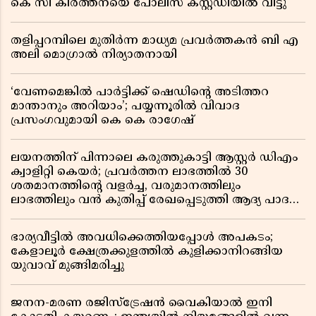
കെ സി കീർത്തനയെ പോലീസ് കസ്റ്റഡിയിൽ വിട്ടു
തളിപ്പറമ്പിലെ മുതിർന്ന മാധ്യമ പ്രവർത്തകൻ ബി എ
അലി മൊഗ്രാൽ നിര്യാതനായി
‘വേണമെങ്കിൽ പാർട്ടിക്ക് ഷെഡിൻ്റെ അടിത്തറ
മാന്താനും അറിയാം’; പയ്യന്നൂരിൽ വിവാദ
പ്രസംഗവുമായി കെ കെ രാഗേഷ്
ലയനത്തിന് പിന്നാലെ കരുത്തുകാട്ടി ആസ്റ്റർ ഡിഎം
ക്വാളിറ്റി കെയർ; പ്രവർത്തന ലാഭത്തിൽ 30
ശതമാനത്തിൻ്റെ വളർച്ച, വരുമാനത്തിലും
ലാഭത്തിലും വൻ കുതിപ്പ് രേഖപ്പെടുത്തി ആദ്യ പാദ
റിപ്പോർട്ട് പുറത്ത്
ഭാര്യവീട്ടിൽ അവധിക്കെത്തിയപ്പോൾ അപകടം;
കേളാലൂർ ക്ഷേത്രക്കുളത്തിൽ കുളിക്കാനിറങ്ങിയ
യുവാവ് മുങ്ങിമരിച്ചു
ജനന-മരണ രജിസ്ട്രേഷൻ വൈകിയാൽ ഇനി