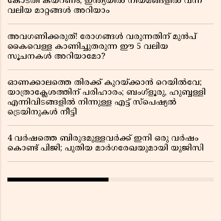
കോടതി കയറണം; ഇന്ത്യയിൽ നിയമങ്ങളിൽ വന്ന
വലിയ മാറ്റങ്ങൾ അറിയാം
അവഗണിക്കരുത്! രോഗങ്ങൾ വരുന്നതിന് മുൻപ്
കൈവെള്ള കാണിച്ചുതരുന്ന ഈ 5 വലിയ
സൂചനകൾ അറിയാമോ?
ഓണക്കാലത്തെ തിരക്ക് കുറയ്ക്കാൻ റെയിൽവേ;
യാത്രാക്ലേശത്തിന് പരിഹാരം; ബംഗ്ളൂരു, ഹുബ്ബള്ളി
എന്നിവിടങ്ങളിൽ നിന്നുള്ള എട്ട് സ്പെഷ്യൽ
ട്രെയിനുകൾ നീട്ടി
4 വർഷത്തെ ബിരുദമുള്ളവർക്ക് ഇനി ഒരു വർഷം
കൊണ്ട് പിജി; പുതിയ മാർഗരേഖയുമായി യുജിസി