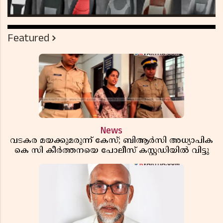
Featured
News
വടകര മയക്കുമരുന്ന് കേസ്; ബിആർസി അധ്യാപിക
കെ സി കീർത്തനയെ പോലീസ് കസ്റ്റഡിയിൽ വിട്ടു