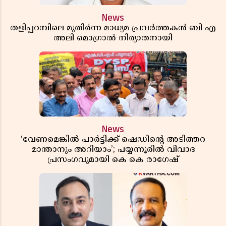
News
തളിപ്പറമ്പിലെ മുതിർന്ന മാധ്യമ പ്രവർത്തകൻ ബി എ
അലി മൊഗ്രാൽ നിര്യാതനായി
News
‘വേണമെങ്കിൽ പാർട്ടിക്ക് ഷെഡിൻ്റെ അടിത്തറ
മാന്താനും അറിയാം’; പയ്യന്നൂരിൽ വിവാദ
പ്രസംഗവുമായി കെ കെ രാഗേഷ്