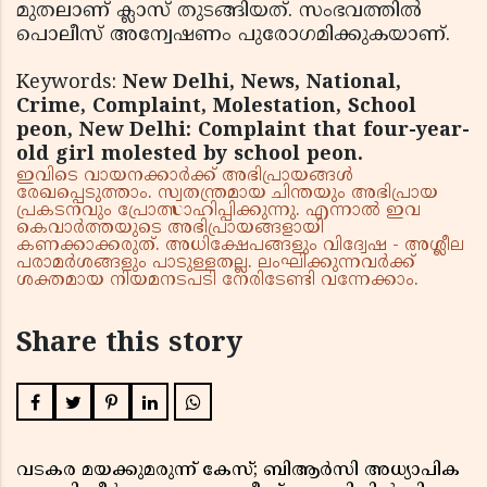
മുതലാണ് ക്ലാസ് തുടങ്ങിയത്. സംഭവത്തില്‍
പൊലീസ് അന്വേഷണം പുരോഗമിക്കുകയാണ്.
Keywords:
New Delhi, News, National,
Crime, Complaint, Molestation, School
peon, New Delhi: Complaint that four-year-
old girl molested by school peon.
ഇവിടെ വായനക്കാർക്ക് അഭിപ്രായങ്ങൾ
രേഖപ്പെടുത്താം. സ്വതന്ത്രമായ ചിന്തയും അഭിപ്രായ
പ്രകടനവും പ്രോത്സാഹിപ്പിക്കുന്നു. എന്നാൽ ഇവ
കെവാർത്തയുടെ അഭിപ്രായങ്ങളായി
കണക്കാക്കരുത്. അധിക്ഷേപങ്ങളും വിദ്വേഷ - അശ്ലീല
പരാമർശങ്ങളും പാടുള്ളതല്ല. ലംഘിക്കുന്നവർക്ക്
ശക്തമായ നിയമനടപടി നേരിടേണ്ടി വന്നേക്കാം.
Share this story
വടകര മയക്കുമരുന്ന് കേസ്; ബിആർസി അധ്യാപിക