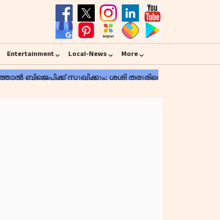
Entertainment
Local-News
More