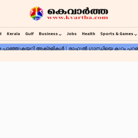
d
Kerala
Gulf
Business
Jobs
Health
Sports & Games