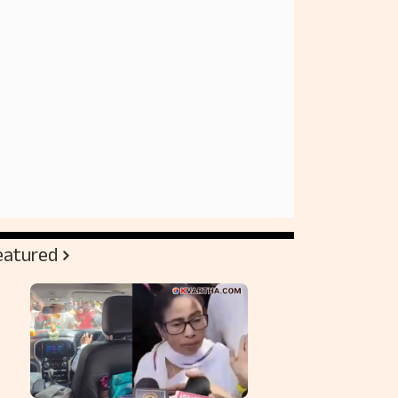
eatured