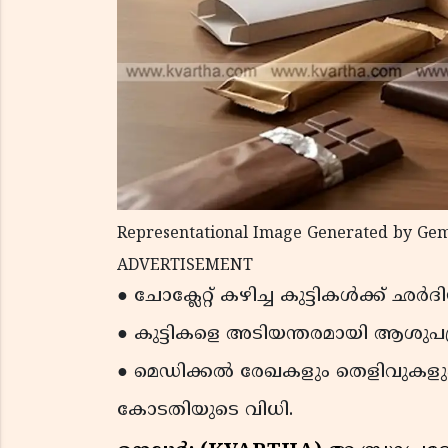
Representational Image Generated by Gem
ADVERTISEMENT
● ചോക്ലേറ്റ് കഴിച്ച കുട്ടികൾക്ക് ഛർ
● കുട്ടികളെ അടിയന്തരമായി ആശുപത്രി
● മെഡിക്കൽ രേഖകളും തെളിവുകളു
കോടതിയുടെ വിധി.