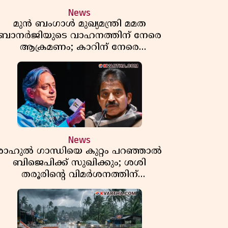
News
മുൻ ബംഗാൾ മുഖ്യമന്ത്രി മമത
ബാനർജിയുടെ വാഹനത്തിന് നേരെ
ആക്രമണം; കാറിന് നേരെ
പാഞ്ഞുകയറി അക്രമികൾ
News
രാഹുൽ ഗാന്ധിയെ കുറ്റം പറഞ്ഞാൽ
ബിജെപിക്ക് സുഖിക്കും; ശശി
തരൂരിന്റെ വിമർശനത്തിന്
മറുപടിയുമായി കെ സി
വേണുഗോപാൽ