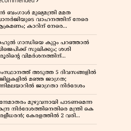
ecommended
ുൻ ബംഗാൾ മുഖ്യമന്ത്രി മമത
ാനർജിയുടെ വാഹനത്തിന് നേരെ
ക്രമണം; കാറിന് നേരെ
ാഞ്ഞുകയറി അക്രമികൾ
ാഹുൽ ഗാന്ധിയെ കുറ്റം പറഞ്ഞാൽ
ിജെപിക്ക് സുഖിക്കും; ശശി
രൂരിന്റെ വിമർശനത്തിന്
റുപടിയുമായി കെ സി
േണുഗോപാൽ
ംസ്ഥാനത്ത് അടുത്ത 5 ദിവസങ്ങളിൽ
 ജില്ലകളിൽ മഞ്ഞ ജാഗ്രത;
ണിമലയാറിൽ ജാഗ്രതാ നിർദേശം
ന്ദേമാതരം മുഴുവനായി പാടണമെന്ന
േന്ദ്ര നിർദേശത്തിനെതിരെ മന്ത്രി കെ
ുരളീധരൻ; കേരളത്തിൽ 2 വരി
ാത്രമേ ഉണ്ടാകൂ എന്ന് പ്രതികരണം