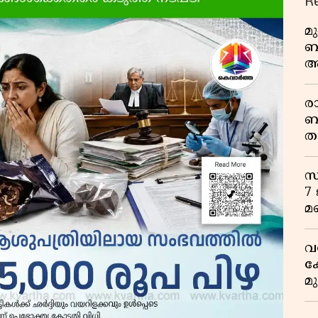
R
മ
ബ
ആ
പ
ര
ബ
ത
മ
വ
സ
7
മ
വ
ക
മ
മ