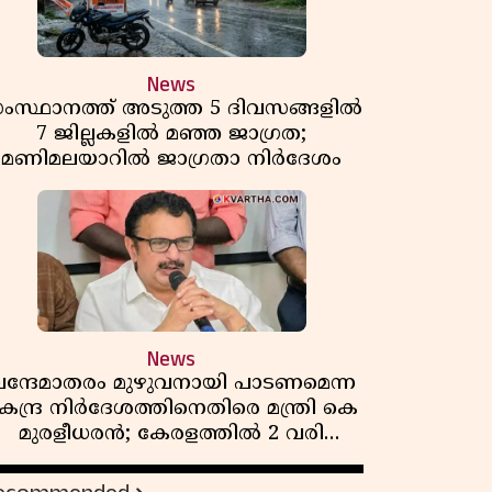
News
ംസ്ഥാനത്ത് അടുത്ത 5 ദിവസങ്ങളിൽ
7 ജില്ലകളിൽ മഞ്ഞ ജാഗ്രത;
മണിമലയാറിൽ ജാഗ്രതാ നിർദേശം
News
ന്ദേമാതരം മുഴുവനായി പാടണമെന്ന
േന്ദ്ര നിർദേശത്തിനെതിരെ മന്ത്രി കെ
മുരളീധരൻ; കേരളത്തിൽ 2 വരി
മാത്രമേ ഉണ്ടാകൂ എന്ന് പ്രതികരണം