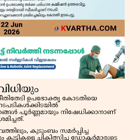
വിധിയും
 നീതിതേടി ഉപഭോക്തൃ കോടതിയെ
 നടപടികൾക്കിടയിൽ
്ങൾ പൂർണ്ണമായും നിഷേധിക്കാനാണ്
രമിച്ചത്.
വത്തിലും, കുടുംബം സമർപ്പിച്ച
ളും കുട്ടികളെ ചികിത്സിച്ച ഡോക്ടർമാരുടെ