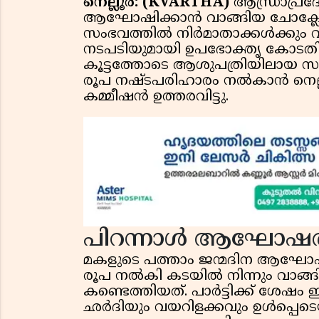
നെല്ലൂർ: (KVARTHA)
ആന്ധ്രാപ്രദ
ആഘോഷിക്കാൻ വാങ്ങിയ ചോക്ലേറ്
സംഭവത്തിൽ നിർമാതാക്കൾക്കും വ
നടപടിയുമായി ഉപഭോക്തൃ കോടതി. കേ
കൂട്ടത്തോടെ ആശുപത്രിയിലായ സ
രൂപ നഷ്ടപരിഹാരം നൽകാൻ നെല്
കമ്മീഷൻ ഉത്തരവിട്ടു.
പിറന്നാൾ ആഘോഷത്ത
മകളുടെ പത്താം ജന്മദിന ആഘോഷ
രൂപ നൽകി കടയിൽ നിന്നും വാങ്ങി
കണ്ടെത്തിയത്. പാർട്ടിക്ക് ശേഷം ഈ 
ഛർദിയും വയറിളക്കവും ഉൾപ്പെടെയ