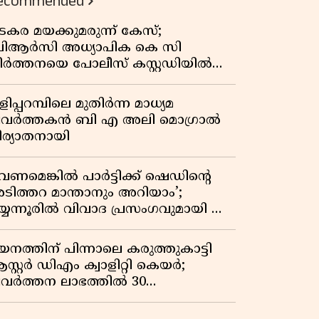
ecommended
കുതിപ്പ് രേഖപ്പെടുത്തി ആദ്യ പാദ
റിപ്പോർട്ട് പുറത്ത്
ടകര മയക്കുമരുന്ന് കേസ്;
ിആർസി അധ്യാപിക കെ സി
ീർത്തനയെ പോലീസ് കസ്റ്റഡിയിൽ
ട്ടു
ിപ്പറമ്പിലെ മുതിർന്ന മാധ്യമ
്രവർത്തകൻ ബി എ അലി മൊഗ്രാൽ
ിര്യാതനായി
വേണമെങ്കിൽ പാർട്ടിക്ക് ഷെഡിൻ്റെ
ടിത്തറ മാന്താനും അറിയാം’;
യ്യന്നൂരിൽ വിവാദ പ്രസംഗവുമായി കെ
െ രാഗേഷ്
യനത്തിന് പിന്നാലെ കരുത്തുകാട്ടി
സ്റ്റർ ഡിഎം ക്വാളിറ്റി കെയർ;
്രവർത്തന ലാഭത്തിൽ 30
തമാനത്തിൻ്റെ വളർച്ച,
രുമാനത്തിലും ലാഭത്തിലും വൻ