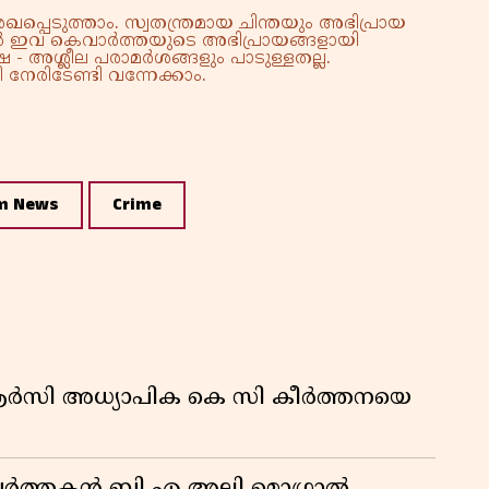
കു
്പെടുത്താം. സ്വതന്ത്രമായ ചിന്തയും അഭിപ്രായ
്നാൽ ഇവ കെവാർത്തയുടെ അഭിപ്രായങ്ങളായി
റി
 - അശ്ലീല പരാമർശങ്ങളും പാടുള്ളതല്ല.
നേരിടേണ്ടി വന്നേക്കാം.
m News
Crime
ിആർസി അധ്യാപിക കെ സി കീർത്തനയെ