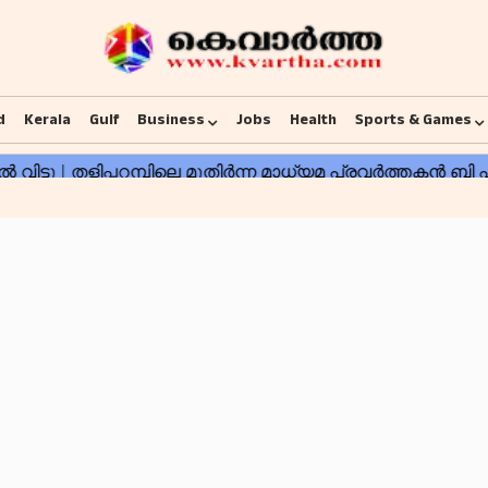
d
Kerala
Gulf
Business
Jobs
Health
Sports & Games