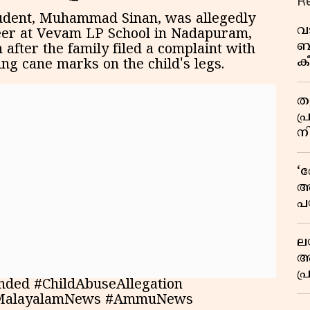
R
tudent, Muhammad Sinan, was allegedly
വ
eer at Vevam LP School in Nadapuram,
ബ
 after the family filed a complaint with
ക
ing cane marks on the child's legs.
വി
തള
പ
ന
‘
അ
പ
ക
ല
ആ
പ
ed #ChildAbuseAllegation
ശ
 #MalayalamNews #AmmuNews
വ