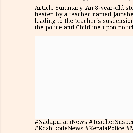
Article Summary: An 8-year-old s
beaten by a teacher named Jamsh
leading to the teacher's suspension
the police and Childline upon notic
#NadapuramNews #TeacherSuspend
#KozhikodeNews #KeralaPolice