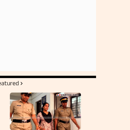
eatured