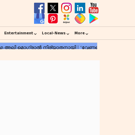
Entertainment
Local-News
More