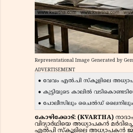
Representational Image Generated by Gem
ADVERTISEMENT
● വേവം എൽ.പി സ്കൂളിലെ അധ്യാ
● കുട്ടിയുടെ കാലിൽ വടികൊണ്ടടിയ
● പോലീസിലും ചൈൽഡ് ലൈനിലും 
കോഴിക്കോട്: (KVARTHA)
നാദാപ
വിദ്യാർഥിയെ അധ്യാപകൻ മർദിച്ച
എൽപി സ്കൂളിലെ അധ്യാപകൻ 