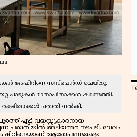
ini
പകൻ ജംഷീറിനെ സസ്‌പെൻഡ് ചെയ്തു.
F
േറ്റ പാടുകൾ മാതാപിതാക്കൾ കണ്ടെത്തി.
രക്ഷിതാക്കൾ പരാതി നൽകി.
ുരത്ത് എട്ട് വയസ്സുകാരനായ
െന്ന പരാതിയിൽ അടിയന്തര നടപടി. വേവം
ജംഷീറിനെയാണ് ആരോപണങ്ങളെ