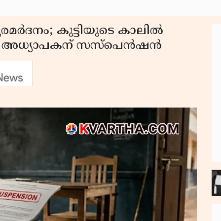
രൂരമർദനം; കുട്ടിയുടെ കാലിൽ
ൾ, അധ്യാപകന് സസ്‌പെൻഷൻ