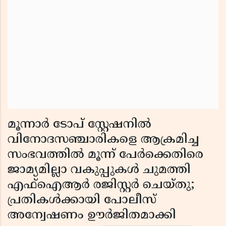
മൂന്നാർ ടോപ് സ്റ്റേഷനിൽ
വിനോദസഞ്ചാരികളെ ആക്രമിച്ച
സംഭവത്തിൽ മൂന്ന് പേർക്കെതിരെ
ജാമ്യമില്ലാ വകുപ്പുകൾ ചുമത്തി
എഫ്ഐആർ രജിസ്റ്റർ ചെയ്തു;
പ്രതികൾക്കായി പോലീസ്
അന്വേഷണം ഊർജിതമാക്കി