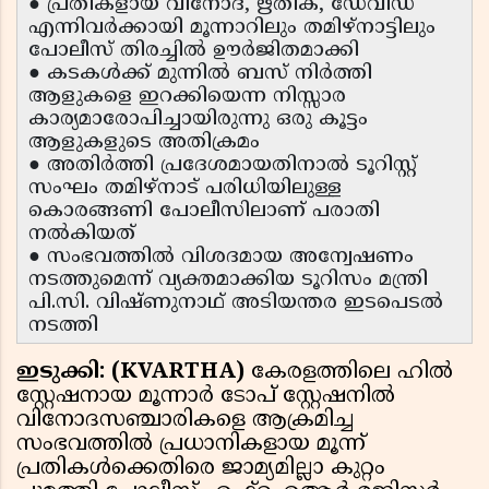
● പ്രതികളായ വിനോദ്, ഋതിക്, ഡേവിഡ്
എന്നിവർക്കായി മൂന്നാറിലും തമിഴ്‌നാട്ടിലും
പോലീസ് തിരച്ചിൽ ഊർജിതമാക്കി
● കടകൾക്ക് മുന്നിൽ ബസ് നിർത്തി
ആളുകളെ ഇറക്കിയെന്ന നിസ്സാര
കാര്യമാരോപിച്ചായിരുന്നു ഒരു കൂട്ടം
ആളുകളുടെ അതിക്രമം
● അതിർത്തി പ്രദേശമായതിനാൽ ടൂറിസ്റ്റ്
സംഘം തമിഴ്‌നാട് പരിധിയിലുള്ള
കൊരങ്ങണി പോലീസിലാണ് പരാതി
നൽകിയത്
● സംഭവത്തിൽ വിശദമായ അന്വേഷണം
നടത്തുമെന്ന് വ്യക്തമാക്കിയ ടൂറിസം മന്ത്രി
പി.സി. വിഷ്ണുനാഥ് അടിയന്തര ഇടപെടൽ
നടത്തി
ഇടുക്കി: (KVARTHA)
കേരളത്തിലെ ഹിൽ
സ്റ്റേഷനായ മൂന്നാർ ടോപ് സ്റ്റേഷനിൽ
വിനോദസഞ്ചാരികളെ ആക്രമിച്ച
സംഭവത്തിൽ പ്രധാനികളായ മൂന്ന്
പ്രതികൾക്കെതിരെ ജാമ്യമില്ലാ കുറ്റം