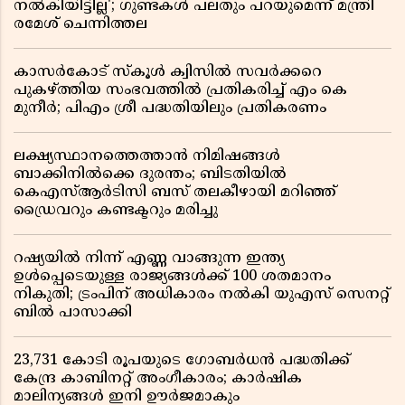
നൽകിയിട്ടില്ല'; ഗുണ്ടകൾ പലതും പറയുമെന്ന് മന്ത്രി
രമേശ് ചെന്നിത്തല
കാസർകോട് സ്കൂൾ ക്വിസിൽ സവർക്കറെ
പുകഴ്ത്തിയ സംഭവത്തിൽ പ്രതികരിച്ച് എം കെ
മുനീർ; പിഎം ശ്രീ പദ്ധതിയിലും പ്രതികരണം
ലക്ഷ്യസ്ഥാനത്തെത്താൻ നിമിഷങ്ങൾ
ബാക്കിനിൽക്കെ ദുരന്തം; ബിടതിയിൽ
കെഎസ്ആർടിസി ബസ് തലകീഴായി മറിഞ്ഞ്
ഡ്രൈവറും കണ്ടക്ടറും മരിച്ചു
റഷ്യയിൽ നിന്ന് എണ്ണ വാങ്ങുന്ന ഇന്ത്യ
ഉൾപ്പെടെയുള്ള രാജ്യങ്ങൾക്ക് 100 ശതമാനം
നികുതി; ട്രംപിന് അധികാരം നൽകി യുഎസ് സെനറ്റ്
ബിൽ പാസാക്കി
23,731 കോടി രൂപയുടെ ഗോബർധൻ പദ്ധതിക്ക്
കേന്ദ്ര കാബിനറ്റ് അംഗീകാരം; കാർഷിക
മാലിന്യങ്ങൾ ഇനി ഊർജമാകും