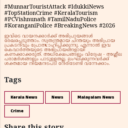
#MunnarTouristAttack #IdukkiNews
#TopStationCrime #KeralaTourism
#PCVishnunath #TamilNaduPolice
#KoranganiPolice #BreakingNews #2026
ഇവിടെ വായനക്കാർക്ക് അഭിപ്രായങ്ങൾ
രേഖപ്പെടുത്താം. സ്വതന്ത്രമായ ചിന്തയും അഭിപ്രായ
പ്രകടനവും പ്രോത്സാഹിപ്പിക്കുന്നു. എന്നാൽ ഇവ
കെവാർത്തയുടെ അഭിപ്രായങ്ങളായി
കണക്കാക്കരുത്. അധിക്ഷേപങ്ങളും വിദ്വേഷ - അശ്ലീല
പരാമർശങ്ങളും പാടുള്ളതല്ല. ലംഘിക്കുന്നവർക്ക്
ശക്തമായ നിയമനടപടി നേരിടേണ്ടി വന്നേക്കാം.
Tags
Kerala News
News
Malayalam News
Crime