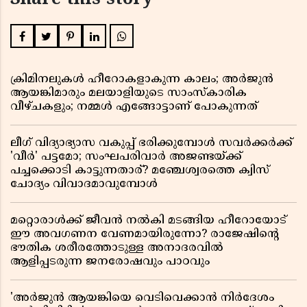
Share this story
ക്രിമിനലുകൾ ഹീറോകളാകുന്ന കാലം; അർജുൻ
ആയങ്കിമാരും മലയാളിയുടെ സാംസ്കാരിക
വീഴ്ചകളും; നമ്മൾ എങ്ങോട്ടാണ് പോകുന്നത്
ലീഗ് വിദ്യാഭ്യാസ വകുപ്പ് ഭരിക്കുമ്പോൾ സവർക്കർക്ക്
'വീർ' പട്ടമോ; സംഘപരിവാർ അജണ്ടയ്ക്ക്
പച്ചക്കൊടി കാട്ടുന്നതാര്? മഞ്ചേശ്വരത്തെ ക്വിസ്
ചോദ്യം വിവാദമാവുമ്പോൾ
മറ്റൊരാൾക്ക് ജീവൻ നൽകി മടങ്ങിയ ഹീറോയോട്
ഈ അവഗണന വേണമായിരുന്നോ? രാജേഷിൻ്റെ
ഭൗതിക ശരീരത്തോടുള്ള അനാദരവിൽ
ആളിപ്പടരുന്ന ജനരോഷവും പാഠവും
'അർജുൻ ആയങ്കിയെ വെടിവെക്കാൻ നിർദേശം