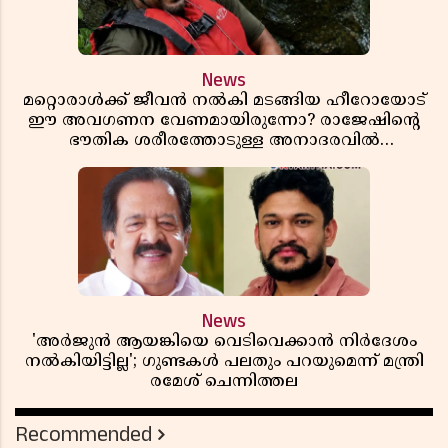
News
മറ്റൊരാൾക്ക് ജീവൻ നൽകി മടങ്ങിയ ഹീറോയോട്
ഈ അവഗണന വേണമായിരുന്നോ? രാജേഷിൻ്റെ
ഭൗതിക ശരീരത്തോടുള്ള അനാദരവിൽ
ആളിപ്പടരുന്ന ജനരോഷവും പാഠവും
News
'അർജുൻ ആയങ്കിയെ വെടിവെക്കാൻ നിർദേശം
നൽകിയിട്ടില്ല'; ഗുണ്ടകൾ പലതും പറയുമെന്ന് മന്ത്രി
രമേശ് ചെന്നിത്തല
Recommended