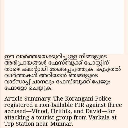
ഈ വാർത്തയെക്കുറിച്ചുള്ള നിങ്ങളുടെ
അഭിപ്രായങ്ങൾ ഫേസ്ബുക്ക് പോസ്റ്റിന്
താഴെ കമൻ്റായി രേഖപ്പെടുത്തുക. കൂടുതൽ
വാർത്തകൾ അറിയാൻ ഞങ്ങളുടെ
വാട്സാപ്പ് ചാനലും ഫേസ്ബുക്ക് പേജും
ഫോളോ ചെയ്യുക.
Article Summary: The Korangani Police
registered a non-bailable FIR against three
accused—Vinod, Hrithik, and David—for
attacking a tourist group from Varkala at
Top Station near Munnar.