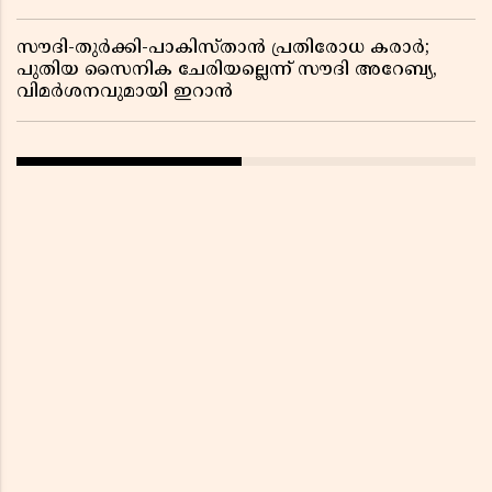
സൗദി-തുർക്കി-പാകിസ്താൻ പ്രതിരോധ കരാർ;
പുതിയ സൈനിക ചേരിയല്ലെന്ന് സൗദി അറേബ്യ,
വിമർശനവുമായി ഇറാൻ