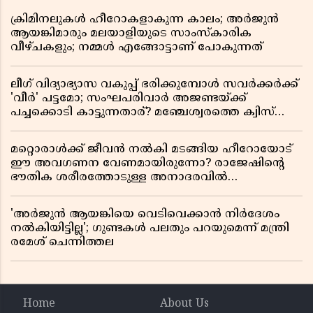
ക്രിമിനലുകൾ ഹീറോകളാകുന്ന കാലം; അർജുൻ
ആയങ്കിമാരും മലയാളിയുടെ സാംസ്കാരിക
വീഴ്ചകളും; നമ്മൾ എങ്ങോട്ടാണ് പോകുന്നത്
ലീഗ് വിദ്യാഭ്യാസ വകുപ്പ് ഭരിക്കുമ്പോൾ സവർക്കർക്ക്
'വീർ' പട്ടമോ; സംഘപരിവാർ അജണ്ടയ്ക്ക്
പച്ചക്കൊടി കാട്ടുന്നതാര്? മഞ്ചേശ്വരത്തെ ക്വിസ്
ചോദ്യം വിവാദമാവുമ്പോൾ
മറ്റൊരാൾക്ക് ജീവൻ നൽകി മടങ്ങിയ ഹീറോയോട്
ഈ അവഗണന വേണമായിരുന്നോ? രാജേഷിൻ്റെ
ഭൗതിക ശരീരത്തോടുള്ള അനാദരവിൽ
ആളിപ്പടരുന്ന ജനരോഷവും പാഠവും
'അർജുൻ ആയങ്കിയെ വെടിവെക്കാൻ നിർദേശം
നൽകിയിട്ടില്ല'; ഗുണ്ടകൾ പലതും പറയുമെന്ന് മന്ത്രി
രമേശ് ചെന്നിത്തല
Home
About Us