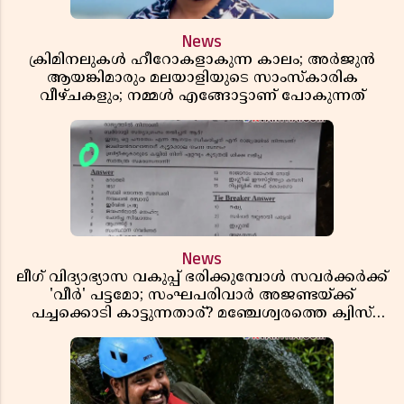
News
ക്രിമിനലുകൾ ഹീറോകളാകുന്ന കാലം; അർജുൻ
ആയങ്കിമാരും മലയാളിയുടെ സാംസ്കാരിക
വീഴ്ചകളും; നമ്മൾ എങ്ങോട്ടാണ് പോകുന്നത്
News
ലീഗ് വിദ്യാഭ്യാസ വകുപ്പ് ഭരിക്കുമ്പോൾ സവർക്കർക്ക്
'വീർ' പട്ടമോ; സംഘപരിവാർ അജണ്ടയ്ക്ക്
പച്ചക്കൊടി കാട്ടുന്നതാര്? മഞ്ചേശ്വരത്തെ ക്വിസ്
ചോദ്യം വിവാദമാവുമ്പോൾ