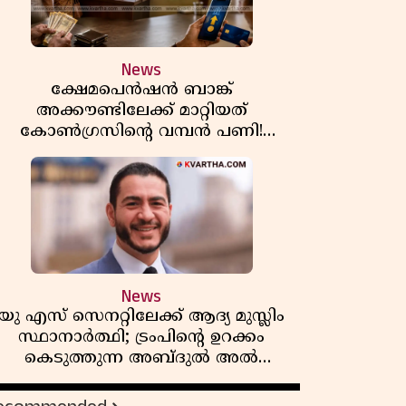
News
ക്ഷേമപെൻഷൻ ബാങ്ക്
അക്കൗണ്ടിലേക്ക് മാറ്റിയത്
കോൺഗ്രസിന്റെ വമ്പൻ പണി!
സഹകരണ സംഘങ്ങളെ
ഒഴിവാക്കുമ്പോൾ വലിയ തിരിച്ചടി
ിപിഎമ്മിന്? നഷ്ടമാകുന്നത് ജനകീയ
അടിത്തറ!
News
യു എസ് സെനറ്റിലേക്ക് ആദ്യ മുസ്ലിം
സ്ഥാനാർത്ഥി; ട്രംപിന്റെ ഉറക്കം
കെടുത്തുന്ന അബ്ദുൽ അൽ
സയ്യിദിന്റെ രാഷ്ട്രീയ തരംഗം!
'അവസാന റിപ്പബ്ലിക്കൻ