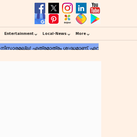
Entertainment
Local-News
More