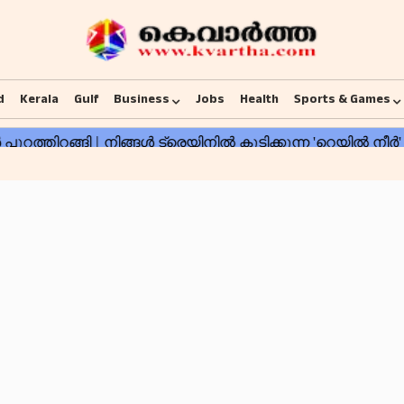
d
Kerala
Gulf
Business
Jobs
Health
Sports & Games