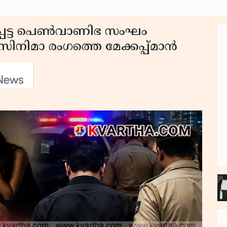
പെട്ട പെൺവാണിഭ സംഘം
സിനിമാ രംഗത്തെ മേക്കപ്പ്മാൻ