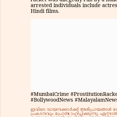
racket was allegedly run by a make
arrested individuals include actre
Hindi films.
#MumbaiCrime #ProstitutionRack
#BollywoodNews #MalayalamNew
ഇവിടെ വായനക്കാർക്ക് അഭിപ്രായങ്ങൾ രേഖപ
പ്രകടനവും പ്രോത്സാഹിപ്പിക്കുന്നു. എന