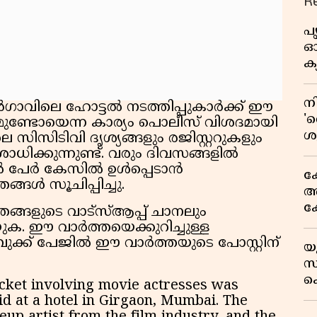
R
പ
ഓഗ
ക്
ന
ാവിലെ ഹോട്ടൽ നടത്തിപ്പുകാർക്ക് ഈ
'റ
മുണ്ടോയെന്ന കാര്യം പൊലീസ് വിശദമായി
ശ
സിസിടിവി ദൃശ്യങ്ങളും രജിസ്റ്ററുകളും
ഉ
ിക്കുന്നുണ്ട്. വരും ദിവസങ്ങളിൽ
അ
തൽ പേർ കേസിൽ ഉൾപ്പെടാൻ
ക
്ങൾ സൂചിപ്പിച്ചു.
അക
ക
ങളുടെ വാട്സ്ആപ്പ് ചാനലും
സ
ക. ഈ വാർത്തയെക്കുറിച്ചുള്ള
ഒ
ുക്ക് പേജിൽ ഈ വാർത്തയുടെ പോസ്റ്റിന്
യ
സ
സ്
അ
ക
acket involving movie actresses was
സയ
aid at a hotel in Girgaon, Mumbai. The
'