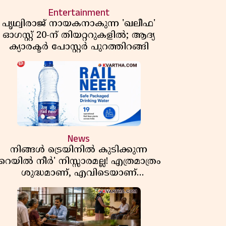
Entertainment
പൃഥ്വിരാജ് നായകനാകുന്ന 'ഖലീഫ'
ഓഗസ്റ്റ് 20-ന് തിയറ്ററുകളിൽ; ആദ്യ
ക്യാരക്ടർ പോസ്റ്റർ പുറത്തിറങ്ങി
News
നിങ്ങൾ ട്രെയിനിൽ കുടിക്കുന്ന
'റെയിൽ നീർ' നിസ്സാരമല്ല! എത്രമാത്രം
ശുദ്ധമാണ്, എവിടെയാണ്
ണ്ടാക്കുന്നത്? നിർമാണ രഹസ്യങ്ങൾ
അത്ഭുതപ്പെടുത്തും