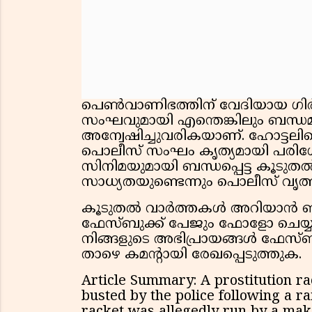
പെൺവാണിഭത്തിന് വേദിയായ ഗിർഗ
സംഘവുമായി എന്തെങ്കിലും ബന്ധ
അന്വേഷിച്ചുവരികയാണ്. ഹോട്ടലിലെ 
പൊലീസ് സംഘം കൃത്യമായി പരിശോധ
സിനിമയുമായി ബന്ധപ്പെട്ട കൂടു
സാധ്യതയുണ്ടെന്നും പൊലീസ് വൃത്തങ
കൂടുതൽ വാർത്തകൾ അറിയാൻ ഞങ്
ഫേസ്ബുക്ക് പേജും ഫോളോ ചെയ്യു
നിങ്ങളുടെ അഭിപ്രായങ്ങൾ ഫേസ്ബ
താഴെ കമൻ്റായി രേഖപ്പെടുത്തുക.
Article Summary: A prostitution r
busted by the police following a r