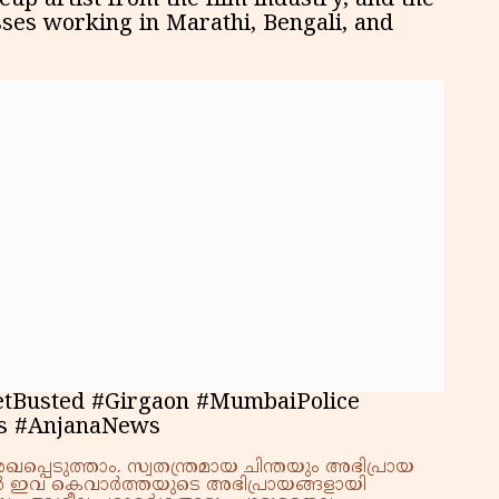
up artist from the film industry, and the
പ്
sses working in Marathi, Bengali, and
etBusted #Girgaon #MumbaiPolice
s #AnjanaNews
്പെടുത്താം. സ്വതന്ത്രമായ ചിന്തയും അഭിപ്രായ
്നാൽ ഇവ കെവാർത്തയുടെ അഭിപ്രായങ്ങളായി