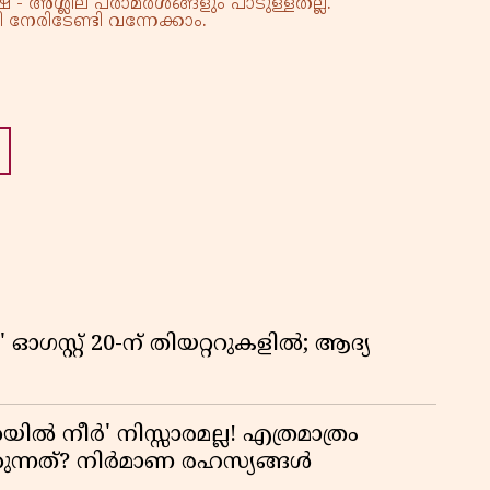
 - അശ്ലീല പരാമർശങ്ങളും പാടുള്ളതല്ല.
നേരിടേണ്ടി വന്നേക്കാം.
ഗസ്റ്റ് 20-ന് തിയറ്ററുകളിൽ; ആദ്യ
യിൽ നീർ' നിസ്സാരമല്ല! എത്രമാത്രം
കുന്നത്? നിർമാണ രഹസ്യങ്ങൾ