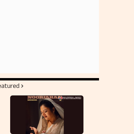
eatured