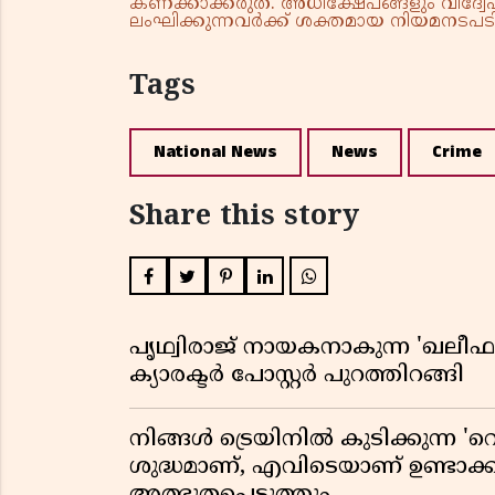
കണക്കാക്കരുത്. അധിക്ഷേപങ്ങളും വിദ്വേഷ
ലംഘിക്കുന്നവർക്ക് ശക്തമായ നിയമനടപടി 
Tags
National News
News
Crime
Share this story
പൃഥ്വിരാജ് നായകനാകുന്ന 'ഖലീഫ' ഓ
ക്യാരക്ടർ പോസ്റ്റർ പുറത്തിറങ്ങി
നിങ്ങൾ ട്രെയിനിൽ കുടിക്കുന്ന 'റെ
ശുദ്ധമാണ്, എവിടെയാണ് ഉണ്ടാക്