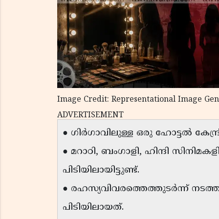
Image Credit: Representational Image Ge
ADVERTISEMENT
● ഗിർഗാവിലുള്ള ഒരു ഹോട്ടൽ കേന്ദ്ര
● മറാഠി, ബംഗാളി, ഹിന്ദി സിനിമകള
പിടിയിലായിട്ടുണ്ട്.
● രഹസ്യവിവരത്തെത്തുടർന്ന് നടത
പിടിയിലായത്.