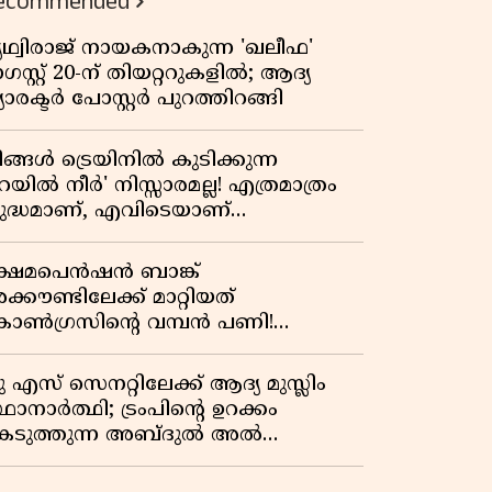
ecommended
പ്രസിഡന്റാകുമോ ട്രംപ്?'
ൃഥ്വിരാജ് നായകനാകുന്ന 'ഖലീഫ'
സ്റ്റ് 20-ന് തിയറ്ററുകളിൽ; ആദ്യ
യാരക്ടർ പോസ്റ്റർ പുറത്തിറങ്ങി
ിങ്ങൾ ട്രെയിനിൽ കുടിക്കുന്ന
െയിൽ നീർ' നിസ്സാരമല്ല! എത്രമാത്രം
ുദ്ധമാണ്, എവിടെയാണ്
ണ്ടാക്കുന്നത്? നിർമാണ രഹസ്യങ്ങൾ
ത്ഭുതപ്പെടുത്തും
്ഷേമപെൻഷൻ ബാങ്ക്
്കൗണ്ടിലേക്ക് മാറ്റിയത്
ോൺഗ്രസിന്റെ വമ്പൻ പണി!
ഹകരണ സംഘങ്ങളെ
ഴിവാക്കുമ്പോൾ വലിയ തിരിച്ചടി
ു എസ് സെനറ്റിലേക്ക് ആദ്യ മുസ്ലിം
ിപിഎമ്മിന്? നഷ്ടമാകുന്നത് ജനകീയ
ഥാനാർത്ഥി; ട്രംപിന്റെ ഉറക്കം
ടിത്തറ!
െടുത്തുന്ന അബ്ദുൽ അൽ
്യിദിന്റെ രാഷ്ട്രീയ തരംഗം!
അവസാന റിപ്പബ്ലിക്കൻ