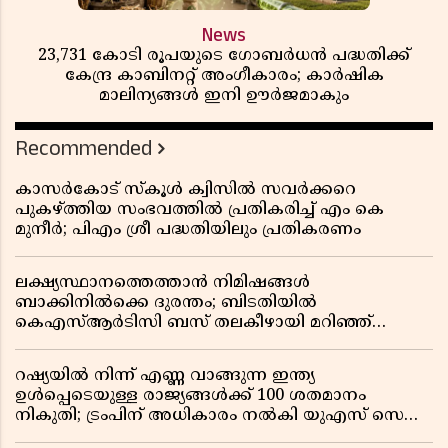
News
23,731 കോടി രൂപയുടെ ഗോബർധൻ പദ്ധതിക്ക്
കേന്ദ്ര കാബിനറ്റ് അംഗീകാരം; കാർഷിക
മാലിന്യങ്ങൾ ഇനി ഊർജമാകും
Recommended
കാസർകോട് സ്കൂൾ ക്വിസിൽ സവർക്കറെ
പുകഴ്ത്തിയ സംഭവത്തിൽ പ്രതികരിച്ച് എം കെ
മുനീർ; പിഎം ശ്രീ പദ്ധതിയിലും പ്രതികരണം
ലക്ഷ്യസ്ഥാനത്തെത്താൻ നിമിഷങ്ങൾ
ബാക്കിനിൽക്കെ ദുരന്തം; ബിടതിയിൽ
കെഎസ്ആർടിസി ബസ് തലകീഴായി മറിഞ്ഞ്
ഡ്രൈവറും കണ്ടക്ടറും മരിച്ചു
റഷ്യയിൽ നിന്ന് എണ്ണ വാങ്ങുന്ന ഇന്ത്യ
ഉൾപ്പെടെയുള്ള രാജ്യങ്ങൾക്ക് 100 ശതമാനം
നികുതി; ട്രംപിന് അധികാരം നൽകി യുഎസ് സെനറ്റ്
ബിൽ പാസാക്കി