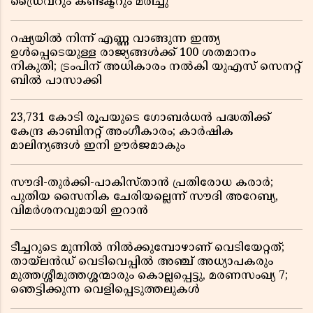
ഡ്രൈവറും കണ്ടക്ടറും മരിച്ചു
റഷ്യയിൽ നിന്ന് എണ്ണ വാങ്ങുന്ന ഇന്ത്യ
ഉൾപ്പെടെയുള്ള രാജ്യങ്ങൾക്ക് 100 ശതമാനം
നികുതി; ട്രംപിന് അധികാരം നൽകി യുഎസ് സെനറ്റ്
ബിൽ പാസാക്കി
23,731 കോടി രൂപയുടെ ഗോബർധൻ പദ്ധതിക്ക്
കേന്ദ്ര കാബിനറ്റ് അംഗീകാരം; കാർഷിക
മാലിന്യങ്ങൾ ഇനി ഊർജമാകും
സൗദി-തുർക്കി-പാകിസ്താൻ പ്രതിരോധ കരാർ;
പുതിയ സൈനിക ചേരിയല്ലെന്ന് സൗദി അറേബ്യ,
വിമർശനവുമായി ഇറാൻ
ടീച്ചറുടെ മുന്നിൽ നിൽക്കുമ്പോഴാണ് വെടിയേറ്റത്;
തായ്‌ലൻഡ് വെടിവെപ്പിൽ അഞ്ച് അധ്യാപകരും
മുത്തശ്ശീമുത്തശ്ശന്മാരും കൊല്ലപ്പെട്ടു, മരണസംഖ്യ 7;
ഞെട്ടിക്കുന്ന വെളിപ്പെടുത്തലുകൾ