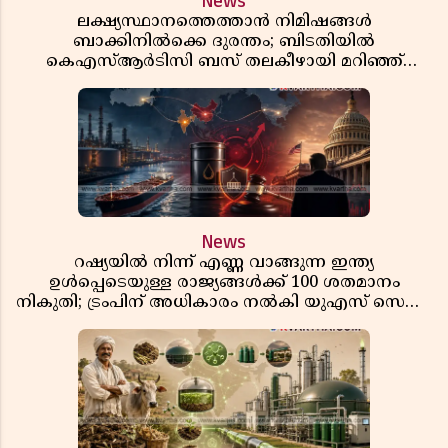
News
ലക്ഷ്യസ്ഥാനത്തെത്താൻ നിമിഷങ്ങൾ
ബാക്കിനിൽക്കെ ദുരന്തം; ബിടതിയിൽ
കെഎസ്ആർടിസി ബസ് തലകീഴായി മറിഞ്ഞ്
ഡ്രൈവറും കണ്ടക്ടറും മരിച്ചു
News
റഷ്യയിൽ നിന്ന് എണ്ണ വാങ്ങുന്ന ഇന്ത്യ
ഉൾപ്പെടെയുള്ള രാജ്യങ്ങൾക്ക് 100 ശതമാനം
നികുതി; ട്രംപിന് അധികാരം നൽകി യുഎസ് സെനറ്റ്
ബിൽ പാസാക്കി