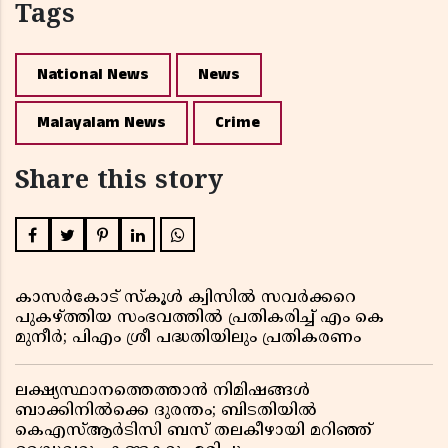
Tags
National News
News
Malayalam News
Crime
Share this story
കാസർകോട് സ്കൂൾ ക്വിസിൽ സവർക്കറെ
പുകഴ്ത്തിയ സംഭവത്തിൽ പ്രതികരിച്ച് എം കെ
മുനീർ; പിഎം ശ്രീ പദ്ധതിയിലും പ്രതികരണം
ലക്ഷ്യസ്ഥാനത്തെത്താൻ നിമിഷങ്ങൾ
ബാക്കിനിൽക്കെ ദുരന്തം; ബിടതിയിൽ
കെഎസ്ആർടിസി ബസ് തലകീഴായി മറിഞ്ഞ്