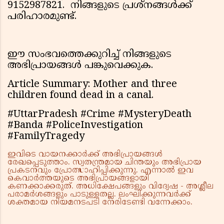
9152987821. നിങ്ങളുടെ പ്രശ്നങ്ങൾക്ക്
പരിഹാരമുണ്ട്.
ഈ സംഭവത്തെക്കുറിച്ച് നിങ്ങളുടെ
അഭിപ്രായങ്ങൾ പങ്കുവെക്കുക.
Article Summary: Mother and three
children found dead in a canal.
#UttarPradesh #Crime #MysteryDeath
#Banda #PoliceInvestigation
#FamilyTragedy
ഇവിടെ വായനക്കാർക്ക് അഭിപ്രായങ്ങൾ
രേഖപ്പെടുത്താം. സ്വതന്ത്രമായ ചിന്തയും അഭിപ്രായ
പ്രകടനവും പ്രോത്സാഹിപ്പിക്കുന്നു. എന്നാൽ ഇവ
കെവാർത്തയുടെ അഭിപ്രായങ്ങളായി
കണക്കാക്കരുത്. അധിക്ഷേപങ്ങളും വിദ്വേഷ - അശ്ലീല
പരാമർശങ്ങളും പാടുള്ളതല്ല. ലംഘിക്കുന്നവർക്ക്
ശക്തമായ നിയമനടപടി നേരിടേണ്ടി വന്നേക്കാം.