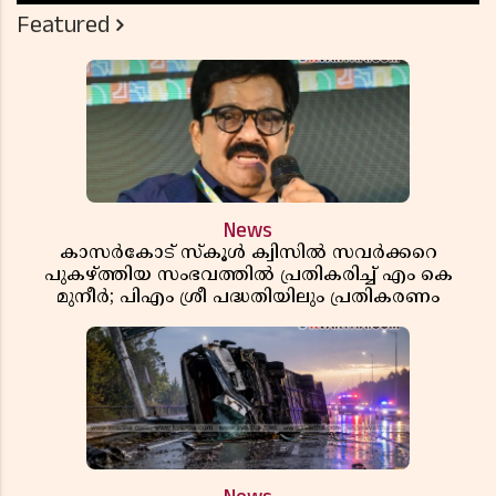
Featured
News
കാസർകോട് സ്കൂൾ ക്വിസിൽ സവർക്കറെ
പുകഴ്ത്തിയ സംഭവത്തിൽ പ്രതികരിച്ച് എം കെ
മുനീർ; പിഎം ശ്രീ പദ്ധതിയിലും പ്രതികരണം