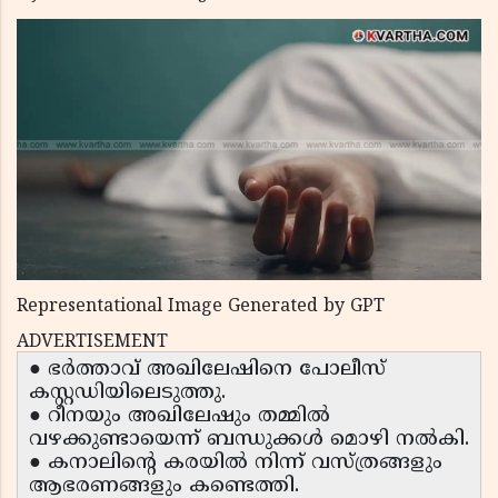
Representational Image Generated by GPT
ADVERTISEMENT
● ഭർത്താവ് അഖിലേഷിനെ പോലീസ്
കസ്റ്റഡിയിലെടുത്തു.
● റീനയും അഖിലേഷും തമ്മിൽ
വഴക്കുണ്ടായെന്ന് ബന്ധുക്കൾ മൊഴി നൽകി.
● കനാലിന്റെ കരയിൽ നിന്ന് വസ്ത്രങ്ങളും
ആഭരണങ്ങളും കണ്ടെത്തി.