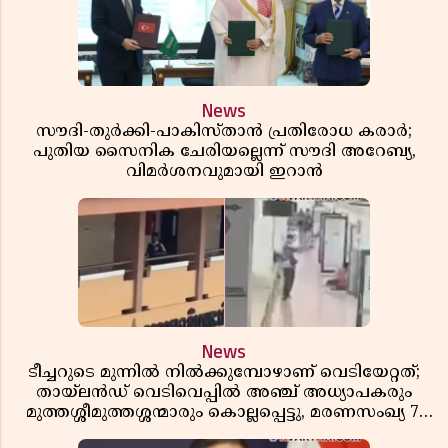
News
സൗദി-തുർക്കി-പാകിസ്താൻ പ്രതിരോധ കരാർ;
പുതിയ സൈനിക ചേരിയല്ലെന്ന് സൗദി അറേബ്യ,
വിമർശനവുമായി ഇറാൻ
News
ടീച്ചറുടെ മുന്നിൽ നിൽക്കുമ്പോഴാണ് വെടിയേറ്റത്;
തായ്‌ലൻഡ് വെടിവെപ്പിൽ അഞ്ച് അധ്യാപകരും
മുത്തശ്ശീമുത്തശ്ശന്മാരും കൊല്ലപ്പെട്ടു, മരണസംഖ്യ 7;
ഞെട്ടിക്കുന്ന വെളിപ്പെടുത്തലുകൾ