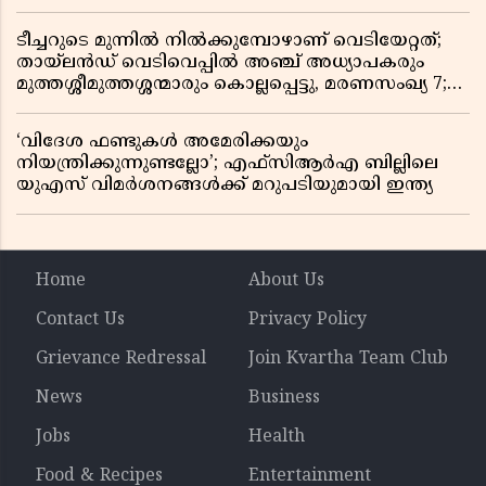
ടീച്ചറുടെ മുന്നിൽ നിൽക്കുമ്പോഴാണ് വെടിയേറ്റത്;
തായ്‌ലൻഡ് വെടിവെപ്പിൽ അഞ്ച് അധ്യാപകരും
മുത്തശ്ശീമുത്തശ്ശന്മാരും കൊല്ലപ്പെട്ടു, മരണസംഖ്യ 7;
ഞെട്ടിക്കുന്ന വെളിപ്പെടുത്തലുകൾ
‘വിദേശ ഫണ്ടുകൾ അമേരിക്കയും
നിയന്ത്രിക്കുന്നുണ്ടല്ലോ’; എഫ്സിആർഎ ബില്ലിലെ
യുഎസ് വിമർശനങ്ങൾക്ക് മറുപടിയുമായി ഇന്ത്യ
Home
About Us
Contact Us
Privacy Policy
Grievance Redressal
Join Kvartha Team Club
News
Business
Jobs
Health
Food & Recipes
Entertainment