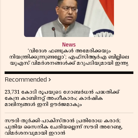
News
‘വിദേശ ഫണ്ടുകൾ അമേരിക്കയും
നിയന്ത്രിക്കുന്നുണ്ടല്ലോ’; എഫ്സിആർഎ ബില്ലിലെ
യുഎസ് വിമർശനങ്ങൾക്ക് മറുപടിയുമായി ഇന്ത്യ
Recommended
23,731 കോടി രൂപയുടെ ഗോബർധൻ പദ്ധതിക്ക്
കേന്ദ്ര കാബിനറ്റ് അംഗീകാരം; കാർഷിക
മാലിന്യങ്ങൾ ഇനി ഊർജമാകും
സൗദി-തുർക്കി-പാകിസ്താൻ പ്രതിരോധ കരാർ;
പുതിയ സൈനിക ചേരിയല്ലെന്ന് സൗദി അറേബ്യ,
വിമർശനവുമായി ഇറാൻ