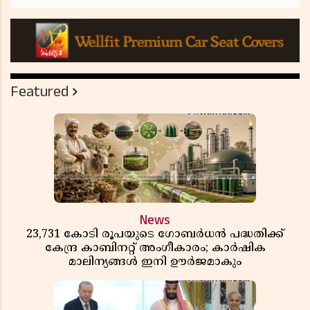
Featured
News
23,731 കോടി രൂപയുടെ ഗോബർധൻ പദ്ധതിക്ക്
കേന്ദ്ര കാബിനറ്റ് അംഗീകാരം; കാർഷിക
മാലിന്യങ്ങൾ ഇനി ഊർജമാകും