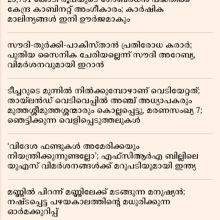
23,731 കോടി രൂപയുടെ ഗോബർധൻ പദ്ധതിക്ക്
കേന്ദ്ര കാബിനറ്റ് അംഗീകാരം; കാർഷിക
മാലിന്യങ്ങൾ ഇനി ഊർജമാകും
സൗദി-തുർക്കി-പാകിസ്താൻ പ്രതിരോധ കരാർ;
പുതിയ സൈനിക ചേരിയല്ലെന്ന് സൗദി അറേബ്യ,
വിമർശനവുമായി ഇറാൻ
ടീച്ചറുടെ മുന്നിൽ നിൽക്കുമ്പോഴാണ് വെടിയേറ്റത്;
തായ്‌ലൻഡ് വെടിവെപ്പിൽ അഞ്ച് അധ്യാപകരും
മുത്തശ്ശീമുത്തശ്ശന്മാരും കൊല്ലപ്പെട്ടു, മരണസംഖ്യ 7;
ഞെട്ടിക്കുന്ന വെളിപ്പെടുത്തലുകൾ
‘വിദേശ ഫണ്ടുകൾ അമേരിക്കയും
നിയന്ത്രിക്കുന്നുണ്ടല്ലോ’; എഫ്സിആർഎ ബില്ലിലെ
യുഎസ് വിമർശനങ്ങൾക്ക് മറുപടിയുമായി ഇന്ത്യ
മണ്ണിൽ പിറന്ന് മണ്ണിലേക്ക് മടങ്ങുന്ന മനുഷ്യൻ;
നഷ്ടപ്പെട്ട പഴയകാലത്തിൻ്റെ മധുരിക്കുന്ന
ഓർമക്കുറിപ്പ്