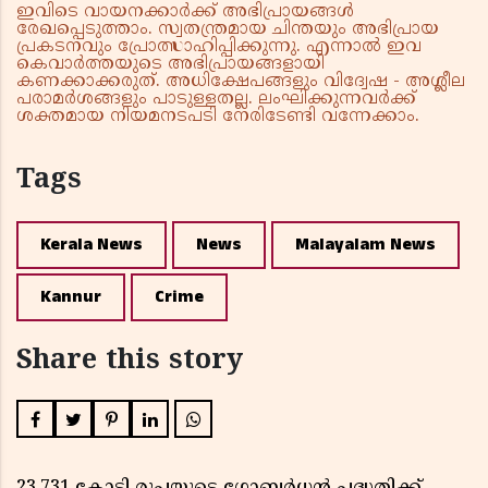
ഇവിടെ വായനക്കാർക്ക് അഭിപ്രായങ്ങൾ
രേഖപ്പെടുത്താം. സ്വതന്ത്രമായ ചിന്തയും അഭിപ്രായ
പ്രകടനവും പ്രോത്സാഹിപ്പിക്കുന്നു. എന്നാൽ ഇവ
കെവാർത്തയുടെ അഭിപ്രായങ്ങളായി
കണക്കാക്കരുത്. അധിക്ഷേപങ്ങളും വിദ്വേഷ - അശ്ലീല
പരാമർശങ്ങളും പാടുള്ളതല്ല. ലംഘിക്കുന്നവർക്ക്
ശക്തമായ നിയമനടപടി നേരിടേണ്ടി വന്നേക്കാം.
Tags
Kerala News
News
Malayalam News
Kannur
Crime
Share this story