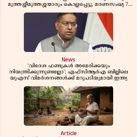
മുത്തശ്ശീമുത്തശ്ശന്മാരും കൊല്ലപ്പെട്ടു, മരണസംഖ്യ 7;
ഞെട്ടിക്കുന്ന വെളിപ്പെടുത്തലുകൾ
News
‘വിദേശ ഫണ്ടുകൾ അമേരിക്കയും
നിയന്ത്രിക്കുന്നുണ്ടല്ലോ’; എഫ്സിആർഎ ബില്ലിലെ
യുഎസ് വിമർശനങ്ങൾക്ക് മറുപടിയുമായി ഇന്ത്യ
Article