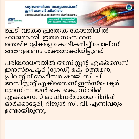
ചെടി വടകര പ്രത്യേക കോടതിയിൽ
ഹാജരാക്കി. ഇതര സംസ്ഥാന
തൊഴിലാളികളെ കേന്ദ്രീകരിച്ച് പോലീസ്
അന്വേഷണം ശക്തമാക്കിയിട്ടുണ്ട്.
പരിശോധനയിൽ അസിസ്റ്റൻ്റ് എക്സൈസ്
ഇൻസ്പെക്ടർ (ഗ്രേഡ്) കെ. ഉത്തമൻ,
പ്രിവൻ്റീവ് ഓഫീസർ ഷാജി സി. പി.,
അസിസ്റ്റൻ്റ് എക്സൈസ് ഇൻസ്പെക്ടർ
ഗ്രേഡ് സാജൻ കെ. കെ., സിവിൽ
എക്സൈസ് ഓഫീസർമാരായ റിനീഷ്
ഓർക്കാട്ടേരി, റിജുൻ സി. വി. എന്നിവരും
ഉണ്ടായിരുന്നു.