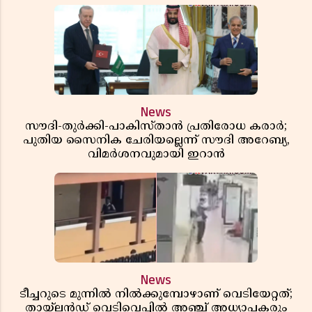
News
സൗദി-തുർക്കി-പാകിസ്താൻ പ്രതിരോധ കരാർ;
പുതിയ സൈനിക ചേരിയല്ലെന്ന് സൗദി അറേബ്യ,
വിമർശനവുമായി ഇറാൻ
News
ടീച്ചറുടെ മുന്നിൽ നിൽക്കുമ്പോഴാണ് വെടിയേറ്റത്;
തായ്‌ലൻഡ് വെടിവെപ്പിൽ അഞ്ച് അധ്യാപകരും