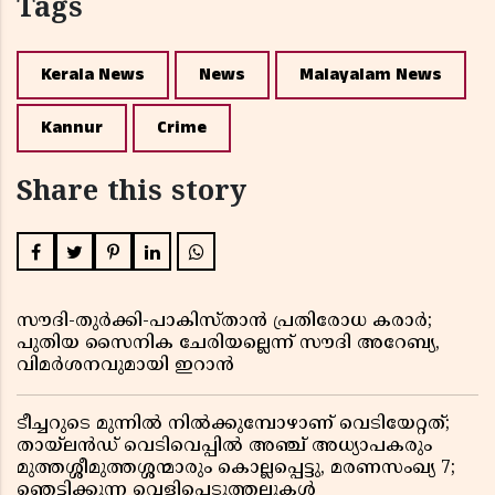
Tags
Kerala News
News
Malayalam News
Kannur
Crime
Share this story
സൗദി-തുർക്കി-പാകിസ്താൻ പ്രതിരോധ കരാർ;
പുതിയ സൈനിക ചേരിയല്ലെന്ന് സൗദി അറേബ്യ,
വിമർശനവുമായി ഇറാൻ
ടീച്ചറുടെ മുന്നിൽ നിൽക്കുമ്പോഴാണ് വെടിയേറ്റത്;
തായ്‌ലൻഡ് വെടിവെപ്പിൽ അഞ്ച് അധ്യാപകരും
മുത്തശ്ശീമുത്തശ്ശന്മാരും കൊല്ലപ്പെട്ടു, മരണസംഖ്യ 7;
ഞെട്ടിക്കുന്ന വെളിപ്പെടുത്തലുകൾ