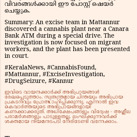
വിവരങ്ങൾക്കായി ഈ പോസ്റ്റ് ഷെയർ
ചെയ്യുക.
Summary: An excise team in Mattannur
discovered a cannabis plant near a Canara
Bank ATM during a special drive. The
investigation is now focused on migrant
workers, and the plant has been presented
in court.
#KeralaNews, #CannabisFound,
#Mattannur, #ExciseInvestigation,
#DrugSeizure, #Kannur
ഇവിടെ വായനക്കാർക്ക് അഭിപ്രായങ്ങൾ
രേഖപ്പെടുത്താം. സ്വതന്ത്രമായ ചിന്തയും അഭിപ്രായ
പ്രകടനവും പ്രോത്സാഹിപ്പിക്കുന്നു. എന്നാൽ ഇവ
കെവാർത്തയുടെ അഭിപ്രായങ്ങളായി
കണക്കാക്കരുത്. അധിക്ഷേപങ്ങളും വിദ്വേഷ - അശ്ലീല
പരാമർശങ്ങളും പാടുള്ളതല്ല. ലംഘിക്കുന്നവർക്ക്
ശക്തമായ നിയമനടപടി നേരിടേണ്ടി വന്നേക്കാം.