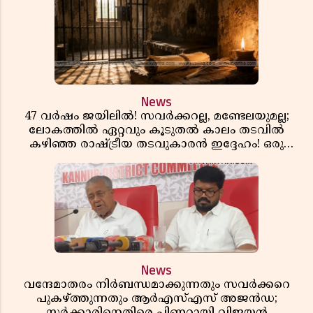
News
47 വർഷം ജയിലിൽ! സവർക്കറല്ല, മണ്ടേലയുമല്ല;
ലോകത്തിൽ ഏറ്റവും കൂടുതൽ കാലം തടവിൽ
കഴിഞ്ഞ രാഷ്ട്രീയ തടവുകാരൻ ഇദ്ദേഹം! ഒരു
ഇന്ത്യൻ സ്വാതന്ത്ര്യസമര സേനാനിയുടെ വേറിട്ട കഥ
News
വന്ദേമാതരം നിർബന്ധമാക്കുന്നതും സവർക്കറെ
പുകഴ്ത്തുന്നതും ആർഎസ്എസ് അജൻഡ;
സർക്കാരിനെതിരെ പിണറായി വിജയൻ