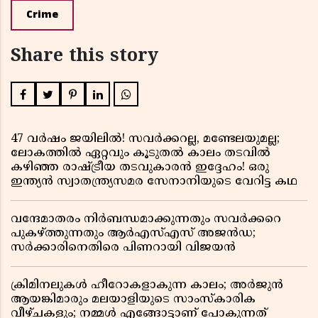
Crime
Share this story
47 വർഷം ജയിലിൽ! സവർക്കറല്ല, മണ്ടേലയുമല്ല;
ലോകത്തിൽ ഏറ്റവും കൂടുതൽ കാലം തടവിൽ
കഴിഞ്ഞ രാഷ്ട്രീയ തടവുകാരൻ ഇദ്ദേഹം! ഒരു
ഇന്ത്യൻ സ്വാതന്ത്ര്യസമര സേനാനിയുടെ വേറിട്ട കഥ
വന്ദേമാതരം നിർബന്ധമാക്കുന്നതും സവർക്കറെ
പുകഴ്ത്തുന്നതും ആർഎസ്എസ് അജൻഡ;
സർക്കാരിനെതിരെ പിണറായി വിജയൻ
ക്രിമിനലുകൾ ഹീറോകളാകുന്ന കാലം; അർജുൻ
ആയങ്കിമാരും മലയാളിയുടെ സാംസ്കാരിക
വീഴ്ചകളും; നമ്മൾ എങ്ങോട്ടാണ് പോകുന്നത്