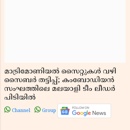
മാട്രിമോണിയൽ സൈറ്റുകൾ വഴി
സൈബർ തട്ടിപ്പ്; കംബോഡിയൻ
സംഘത്തിലെ മലയാളി ടീം ലീഡർ
പിടിയിൽ
Channel
Group