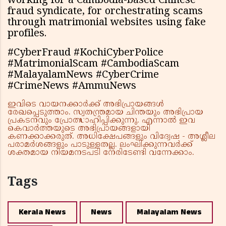
working for a Cambodia-based Chinese
fraud syndicate, for orchestrating scams
through matrimonial websites using fake
profiles.
#CyberFraud #KochiCyberPolice
#MatrimonialScam #CambodiaScam
#MalayalamNews #CyberCrime
#CrimeNews #AmmuNews
ഇവിടെ വായനക്കാർക്ക് അഭിപ്രായങ്ങൾ
രേഖപ്പെടുത്താം. സ്വതന്ത്രമായ ചിന്തയും അഭിപ്രായ
പ്രകടനവും പ്രോത്സാഹിപ്പിക്കുന്നു. എന്നാൽ ഇവ
കെവാർത്തയുടെ അഭിപ്രായങ്ങളായി
കണക്കാക്കരുത്. അധിക്ഷേപങ്ങളും വിദ്വേഷ - അശ്ലീല
പരാമർശങ്ങളും പാടുള്ളതല്ല. ലംഘിക്കുന്നവർക്ക്
ശക്തമായ നിയമനടപടി നേരിടേണ്ടി വന്നേക്കാം.
Tags
Kerala News
News
Malayalam News