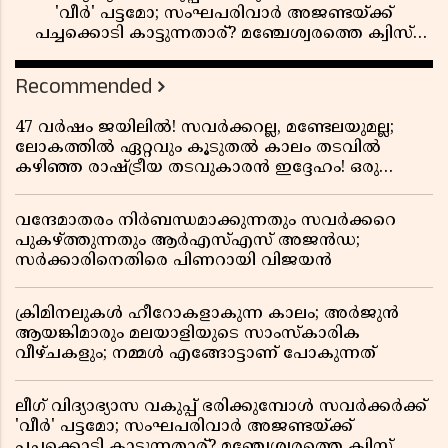
'വീർ' പട്ടമോ; സംഘപരിവാർ അജണ്ടയ്ക്ക്
പച്ചക്കൊടി കാട്ടുന്നതാര്? മഞ്ചേശ്വരത്തെ ക്വിസ്
ചോദ്യം വിവാദമാവുമ്പോൾ
Recommended
47 വർഷം ജയിലിൽ! സവർക്കറല്ല, മണ്ടേലയുമല്ല;
ലോകത്തിൽ ഏറ്റവും കൂടുതൽ കാലം തടവിൽ
കഴിഞ്ഞ രാഷ്ട്രീയ തടവുകാരൻ ഇദ്ദേഹം! ഒരു
ഇന്ത്യൻ സ്വാതന്ത്ര്യസമര സേനാനിയുടെ വേറിട്ട കഥ
വന്ദേമാതരം നിർബന്ധമാക്കുന്നതും സവർക്കറെ
പുകഴ്ത്തുന്നതും ആർഎസ്എസ് അജൻഡ;
സർക്കാരിനെതിരെ പിണറായി വിജയൻ
ക്രിമിനലുകൾ ഹീറോകളാകുന്ന കാലം; അർജുൻ
ആയങ്കിമാരും മലയാളിയുടെ സാംസ്കാരിക
വീഴ്ചകളും; നമ്മൾ എങ്ങോട്ടാണ് പോകുന്നത്
ലീഗ് വിദ്യാഭ്യാസ വകുപ്പ് ഭരിക്കുമ്പോൾ സവർക്കർക്ക്
'വീർ' പട്ടമോ; സംഘപരിവാർ അജണ്ടയ്ക്ക്
പച്ചക്കൊടി കാട്ടുന്നതാര്? മഞ്ചേശ്വരത്തെ ക്വിസ്