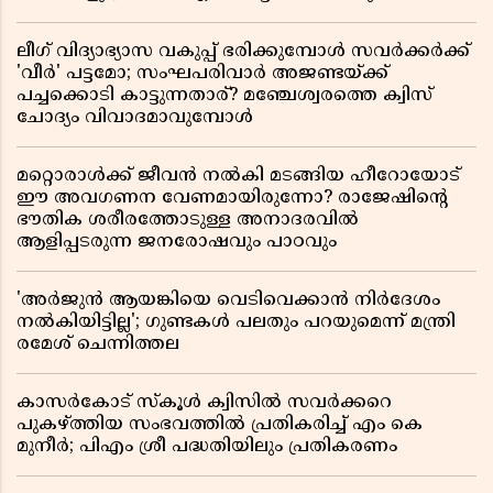
ലീഗ് വിദ്യാഭ്യാസ വകുപ്പ് ഭരിക്കുമ്പോൾ സവർക്കർക്ക്
'വീർ' പട്ടമോ; സംഘപരിവാർ അജണ്ടയ്ക്ക്
പച്ചക്കൊടി കാട്ടുന്നതാര്? മഞ്ചേശ്വരത്തെ ക്വിസ്
ചോദ്യം വിവാദമാവുമ്പോൾ
മറ്റൊരാൾക്ക് ജീവൻ നൽകി മടങ്ങിയ ഹീറോയോട്
ഈ അവഗണന വേണമായിരുന്നോ? രാജേഷിൻ്റെ
ഭൗതിക ശരീരത്തോടുള്ള അനാദരവിൽ
ആളിപ്പടരുന്ന ജനരോഷവും പാഠവും
'അർജുൻ ആയങ്കിയെ വെടിവെക്കാൻ നിർദേശം
നൽകിയിട്ടില്ല'; ഗുണ്ടകൾ പലതും പറയുമെന്ന് മന്ത്രി
രമേശ് ചെന്നിത്തല
കാസർകോട് സ്കൂൾ ക്വിസിൽ സവർക്കറെ
പുകഴ്ത്തിയ സംഭവത്തിൽ പ്രതികരിച്ച് എം കെ
മുനീർ; പിഎം ശ്രീ പദ്ധതിയിലും പ്രതികരണം