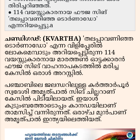
തിരിച്ചറിഞ്ഞത്.
● 114 വയസ്സുകാരനായ ഫൗജ സിങ്
'തലപ്പാവണിഞ്ഞ ടൊർണാഡോ'
എന്നറിയപ്പെട്ടു.a
ചണ്ഡിഗഢ്: (KVARTHA)
'തലപ്പാവണിഞ്ഞ
ടൊർണാഡോ' എന്ന വിളിപ്പേരിൽ
ലോകമെമ്പാടും അറിയപ്പെട്ടിരുന്ന 114
വയസ്സുകാരനായ മാരത്തൺ ഓട്ടക്കാരൻ
ഫൗജ സിങ് വാഹനാപകടത്തിൽ മരിച്ച
കേസിൽ ഒരാൾ അറസ്റ്റിൽ.
പഞ്ചാബിലെ ജലന്ധറിലുള്ള കർത്താർപൂർ
സ്വദേശി അമൃത്പാൽ സിങ് ചില്ലറാണ്
കേസിൽ പിടിയിലായത്. ഇയാൾ
കുടുംബത്തോടൊപ്പം കാനഡയിലാണ്
താമസിച്ച് വന്നിരുന്നത്. ഒരാഴ്ച മുൻപാണ്
അമൃത്പാൽ ഇന്ത്യയിലെത്തിയത്.