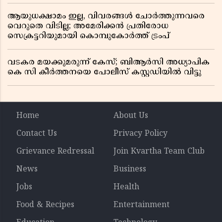
ആയുധക്ഷാമം ഇല്ല, വിവരങ്ങൾ ചോർത്തുന്നവരെ
വെറുതെ വിടില്ല; അമേരിക്കൻ പ്രതിരോധ
സെക്രട്ടറിയുമായി കൊമ്പുകോർത്ത് ട്രംപ്
വടകര മയക്കുമരുന്ന് കേസ്; ബിആർസി അധ്യാപിക
കെ സി കീർത്തനയെ പോലീസ് കസ്റ്റഡിയിൽ വിട്ടു
Home
About Us
Contact Us
Privacy Policy
Grievance Redressal
Join Kvartha Team Club
News
Business
Jobs
Health
Food & Recipes
Entertainment