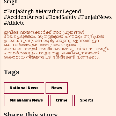
Singh.
#FaujaSingh #MarathonLegend
#AccidentArrest #RoadSafety #PunjabNews
#Athlete
ഇവിടെ വായനക്കാർക്ക് അഭിപ്രായങ്ങൾ
രേഖപ്പെടുത്താം. സ്വതന്ത്രമായ ചിന്തയും അഭിപ്രായ
പ്രകടനവും പ്രോത്സാഹിപ്പിക്കുന്നു. എന്നാൽ ഇവ
കെവാർത്തയുടെ അഭിപ്രായങ്ങളായി
കണക്കാക്കരുത്. അധിക്ഷേപങ്ങളും വിദ്വേഷ - അശ്ലീല
പരാമർശങ്ങളും പാടുള്ളതല്ല. ലംഘിക്കുന്നവർക്ക്
ശക്തമായ നിയമനടപടി നേരിടേണ്ടി വന്നേക്കാം.
Tags
National News
News
Malayalam News
Crime
Sports
Share this story