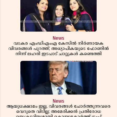
News
വടകര എംഡിഎംഎ കേസിൽ നിർണായക
വിവരങ്ങൾ പുറത്ത്; അധ്യാപികയുടെ ഫോണിൽ
നിന്ന് ലഹരി ഇടപാട് ചാറ്റുകൾ കണ്ടെത്തി
News
ആയുധക്ഷാമം ഇല്ല, വിവരങ്ങൾ ചോർത്തുന്നവരെ
വെറുതെ വിടില്ല; അമേരിക്കൻ പ്രതിരോധ
സെക്രട്ടറിയുമായി കൊമ്പുകോർത്ത് ട്രംപ്