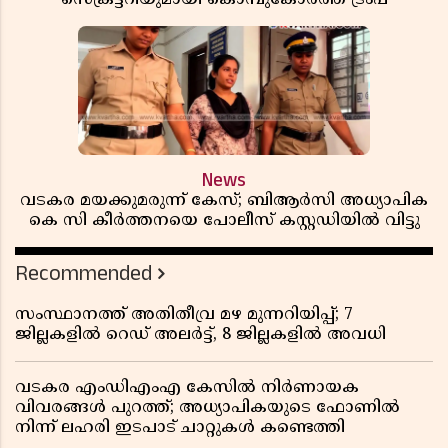
News
വടകര മയക്കുമരുന്ന് കേസ്; ബിആർസി അധ്യാപിക
കെ സി കീർത്തനയെ പോലീസ് കസ്റ്റഡിയിൽ വിട്ടു
Recommended
സംസ്ഥാനത്ത് അതിതീവ്ര മഴ മുന്നറിയിപ്പ്; 7
ജില്ലകളിൽ റെഡ് അലർട്ട്, 8 ജില്ലകളിൽ അവധി
വടകര എംഡിഎംഎ കേസിൽ നിർണായക
വിവരങ്ങൾ പുറത്ത്; അധ്യാപികയുടെ ഫോണിൽ
നിന്ന് ലഹരി ഇടപാട് ചാറ്റുകൾ കണ്ടെത്തി