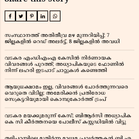
സംസ്ഥാനത്ത് അതിതീവ്ര മഴ മുന്നറിയിപ്പ്; 7
ജില്ലകളിൽ റെഡ് അലർട്ട്, 8 ജില്ലകളിൽ അവധി
വടകര എംഡിഎംഎ കേസിൽ നിർണായക
വിവരങ്ങൾ പുറത്ത്; അധ്യാപികയുടെ ഫോണിൽ
നിന്ന് ലഹരി ഇടപാട് ചാറ്റുകൾ കണ്ടെത്തി
ആയുധക്ഷാമം ഇല്ല, വിവരങ്ങൾ ചോർത്തുന്നവരെ
വെറുതെ വിടില്ല; അമേരിക്കൻ പ്രതിരോധ
സെക്രട്ടറിയുമായി കൊമ്പുകോർത്ത് ട്രംപ്
വടകര മയക്കുമരുന്ന് കേസ്; ബിആർസി അധ്യാപിക
കെ സി കീർത്തനയെ പോലീസ് കസ്റ്റഡിയിൽ വിട്ടു
തളിപ്പറമ്പിലെ മുതിർന്ന മാധ്യമ പ്രവർത്തകൻ ബി എ