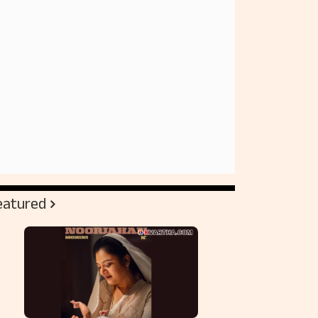
eatured