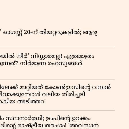
ഗസ്റ്റ് 20-ന് തിയറ്ററുകളിൽ; ആദ്യ
യിൽ നീർ' നിസ്സാരമല്ല! എത്രമാത്രം
കുന്നത്? നിർമാണ രഹസ്യങ്ങൾ
േക്ക് മാറ്റിയത് കോൺഗ്രസിന്റെ വമ്പൻ
ക്കുമ്പോൾ വലിയ തിരിച്ചടി
ജനകീയ അടിത്തറ!
ം സ്ഥാനാർത്ഥി; ട്രംപിന്റെ ഉറക്കം
ദിന്റെ രാഷ്ട്രീയ തരംഗം! 'അവസാന