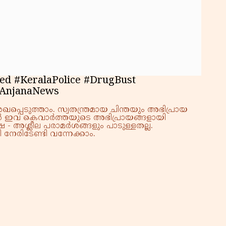
പ്
 #KeralaPolice #DrugBust
#AnjanaNews
്പെടുത്താം. സ്വതന്ത്രമായ ചിന്തയും അഭിപ്രായ
്നാൽ ഇവ കെവാർത്തയുടെ അഭിപ്രായങ്ങളായി
 - അശ്ലീല പരാമർശങ്ങളും പാടുള്ളതല്ല.
നേരിടേണ്ടി വന്നേക്കാം.