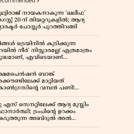
ecommended
പ്രസിഡന്റാകുമോ ട്രംപ്?'
ൃഥ്വിരാജ് നായകനാകുന്ന 'ഖലീഫ'
സ്റ്റ് 20-ന് തിയറ്ററുകളിൽ; ആദ്യ
യാരക്ടർ പോസ്റ്റർ പുറത്തിറങ്ങി
ിങ്ങൾ ട്രെയിനിൽ കുടിക്കുന്ന
െയിൽ നീർ' നിസ്സാരമല്ല! എത്രമാത്രം
ുദ്ധമാണ്, എവിടെയാണ്
ണ്ടാക്കുന്നത്? നിർമാണ രഹസ്യങ്ങൾ
ത്ഭുതപ്പെടുത്തും
്ഷേമപെൻഷൻ ബാങ്ക്
്കൗണ്ടിലേക്ക് മാറ്റിയത്
ോൺഗ്രസിന്റെ വമ്പൻ പണി!
ഹകരണ സംഘങ്ങളെ
ഴിവാക്കുമ്പോൾ വലിയ തിരിച്ചടി
ു എസ് സെനറ്റിലേക്ക് ആദ്യ മുസ്ലിം
ിപിഎമ്മിന്? നഷ്ടമാകുന്നത് ജനകീയ
ഥാനാർത്ഥി; ട്രംപിന്റെ ഉറക്കം
ടിത്തറ!
െടുത്തുന്ന അബ്ദുൽ അൽ
്യിദിന്റെ രാഷ്ട്രീയ തരംഗം!
അവസാന റിപ്പബ്ലിക്കൻ