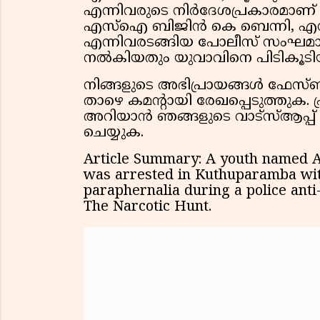
എന്നിവരുടെ നിർദേശപ്രകാരമാണ
എസ്ഐ ബിജിൻ കെ ബെന്നി, എസ്
എന്നിവരടങ്ങിയ പോലീസ് സംഘമാ
നൽകിയതും യുവാവിനെ പിടികൂടി
നിങ്ങളുടെ അഭിപ്രായങ്ങൾ ഫേസ്ബ
താഴെ കമൻ്റായി രേഖപ്പെടുത്തുക.
അറിയാൻ ഞങ്ങളുടെ വാട്സ്ആപ്പ
ചെയ്യുക.
Article Summary: A youth named
was arrested in Kuthuparamba wi
paraphernalia during a police ant
The Narcotic Hunt.