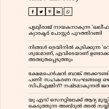
പൃഥ്വിരാജ് നായകനാകുന്ന 'ഖലീഫ' ഓ
ക്യാരക്ടർ പോസ്റ്റർ പുറത്തിറങ്ങി
നിങ്ങൾ ട്രെയിനിൽ കുടിക്കുന്ന 'റെ
ശുദ്ധമാണ്, എവിടെയാണ് ഉണ്ടാക്
അത്ഭുതപ്പെടുത്തും
ക്ഷേമപെൻഷൻ ബാങ്ക് അക്കൗണ്ടില
പണി! സഹകരണ സംഘങ്ങളെ ഒഴിവാ
സിപിഎമ്മിന്? നഷ്ടമാകുന്നത് 
യു എസ് സെനറ്റിലേക്ക് ആദ്യ മുസ്ലി
കെടുത്തുന്ന അബ്ദുൽ അൽ സയ്യി