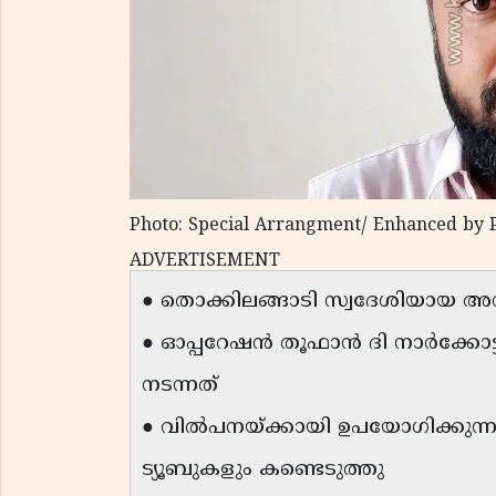
Photo: Special Arrangment/ Enhanced by 
ADVERTISEMENT
● തൊക്കിലങ്ങാടി സ്വദേശിയായ അന
● ഓപ്പറേഷൻ തൂഫാൻ ദി നാർക്കോട
നടന്നത്
● വിൽപനയ്ക്കായി ഉപയോഗിക്കുന്ന സ
ട്യൂബുകളും കണ്ടെടുത്തു