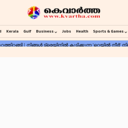
d
Kerala
Gulf
Business
Jobs
Health
Sports & Games