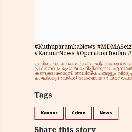
#KuthuparambaNews #MDMASeized
#KannurNews #OperationToofan 
ഇവിടെ വായനക്കാർക്ക് അഭിപ്രായങ്ങൾ രേഖപ
പ്രകടനവും പ്രോത്സാഹിപ്പിക്കുന്നു. എന
കണക്കാക്കരുത്. അധിക്ഷേപങ്ങളും വിദ്വേഷ
ലംഘിക്കുന്നവർക്ക് ശക്തമായ നിയമനടപടി 
Tags
Kannur
Crime
News
Share this story