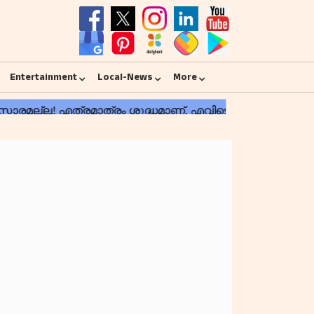
Entertainment
Local-News
More