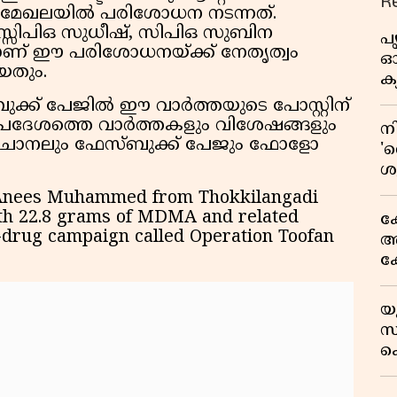
R
് മേഖലയിൽ പരിശോധന നടന്നത്.
സിപിഒ സുധീഷ്, സിപിഒ സുബിന
പ
ണ് ഈ പരിശോധനയ്ക്ക് നേതൃത്വം
ഓഗ
യതും.
ക്
ുക്ക് പേജിൽ ഈ വാർത്തയുടെ പോസ്റ്റിന്
 പ്രദേശത്തെ വാർത്തകളും വിശേഷങ്ങളും
ന
് ചാനലും ഫേസ്ബുക്ക് പേജും ഫോളോ
'റ
ശ
ഉ
 Anees Muhammed from Thokkilangadi
അ
th 22.8 grams of MDMA and related
ക
i-drug campaign called Operation Toofan
അക
ക
സ
ഒ
യ
സ
സ്
അ
ക
സയ
'