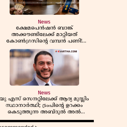
News
ക്ഷേമപെൻഷൻ ബാങ്ക്
അക്കൗണ്ടിലേക്ക് മാറ്റിയത്
കോൺഗ്രസിന്റെ വമ്പൻ പണി!
സഹകരണ സംഘങ്ങളെ
ഒഴിവാക്കുമ്പോൾ വലിയ തിരിച്ചടി
ിപിഎമ്മിന്? നഷ്ടമാകുന്നത് ജനകീയ
അടിത്തറ!
News
യു എസ് സെനറ്റിലേക്ക് ആദ്യ മുസ്ലിം
സ്ഥാനാർത്ഥി; ട്രംപിന്റെ ഉറക്കം
കെടുത്തുന്ന അബ്ദുൽ അൽ
സയ്യിദിന്റെ രാഷ്ട്രീയ തരംഗം!
'അവസാന റിപ്പബ്ലിക്കൻ