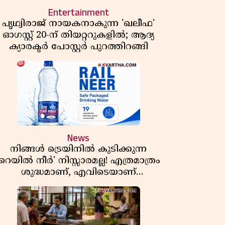
Entertainment
പൃഥ്വിരാജ് നായകനാകുന്ന 'ഖലീഫ'
ഓഗസ്റ്റ് 20-ന് തിയറ്ററുകളിൽ; ആദ്യ
ക്യാരക്ടർ പോസ്റ്റർ പുറത്തിറങ്ങി
News
നിങ്ങൾ ട്രെയിനിൽ കുടിക്കുന്ന
'റെയിൽ നീർ' നിസ്സാരമല്ല! എത്രമാത്രം
ശുദ്ധമാണ്, എവിടെയാണ്
ണ്ടാക്കുന്നത്? നിർമാണ രഹസ്യങ്ങൾ
അത്ഭുതപ്പെടുത്തും