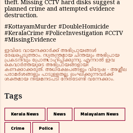
theft. Missing CCTV hard disks suggest a
planned crime and attempted evidence
destruction.
#KottayamMurder #DoubleHomicide
#KeralaCrime #PoliceInvestigation #CCTV
#MissingEvidence
ഇവിടെ വായനക്കാർക്ക് അഭിപ്രായങ്ങൾ
രേഖപ്പെടുത്താം. സ്വതന്ത്രമായ ചിന്തയും അഭിപ്രായ
പ്രകടനവും പ്രോത്സാഹിപ്പിക്കുന്നു. എന്നാൽ ഇവ
കെവാർത്തയുടെ അഭിപ്രായങ്ങളായി
കണക്കാക്കരുത്. അധിക്ഷേപങ്ങളും വിദ്വേഷ - അശ്ലീല
പരാമർശങ്ങളും പാടുള്ളതല്ല. ലംഘിക്കുന്നവർക്ക്
ശക്തമായ നിയമനടപടി നേരിടേണ്ടി വന്നേക്കാം.
Tags
Kerala News
News
Malayalam News
Crime
Police