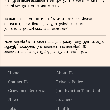
തളിപ്പറമ്പിലെ മുതിർന്ന മാധ്യമ പ്രവർത്തകൻ ബി എ
അലി മൊഗ്രാൽ നിര്യാതനായി
‘വേണമെങ്കിൽ പാർട്ടിക്ക് ഷെഡിൻ്റെ അടിത്തറ
മാന്താനും അറിയാം’; പയ്യന്നൂരിൽ വിവാദ
പ്രസംഗവുമായി കെ കെ രാഗേഷ്
ലയനത്തിന് പിന്നാലെ കരുത്തുകാട്ടി ആസ്റ്റർ ഡിഎം
ക്വാളിറ്റി കെയർ; പ്രവർത്തന ലാഭത്തിൽ 30
ശതമാനത്തിൻ്റെ വളർച്ച, വരുമാനത്തിലും
ലാഭത്തിലും വൻ കുതിപ്പ് രേഖപ്പെടുത്തി ആദ്യ പാദ
റിപ്പോർട്ട് പുറത്ത്
Home
About Us
Contact Us
Privacy Policy
Grievance Redressal
Join Kvartha Team Club
News
Business
Jobs
Health