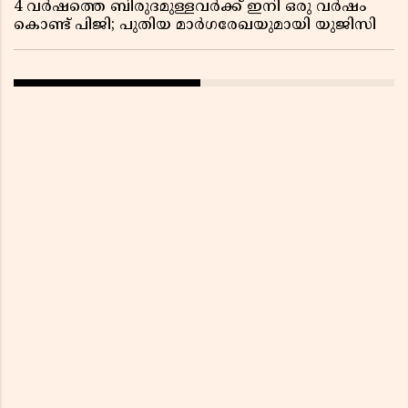
4 വർഷത്തെ ബിരുദമുള്ളവർക്ക് ഇനി ഒരു വർഷം
കൊണ്ട് പിജി; പുതിയ മാർഗരേഖയുമായി യുജിസി