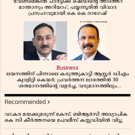
‘വേണമെങ്കിൽ പാർട്ടിക്ക് ഷെഡിൻ്റെ അടിത്തറ
മാന്താനും അറിയാം’; പയ്യന്നൂരിൽ വിവാദ
പ്രസംഗവുമായി കെ കെ രാഗേഷ്
Business
ലയനത്തിന് പിന്നാലെ കരുത്തുകാട്ടി ആസ്റ്റർ ഡിഎം
ക്വാളിറ്റി കെയർ; പ്രവർത്തന ലാഭത്തിൽ 30
ശതമാനത്തിൻ്റെ വളർച്ച, വരുമാനത്തിലും
ലാഭത്തിലും വൻ കുതിപ്പ് രേഖപ്പെടുത്തി ആദ്യ പാദ
റിപ്പോർട്ട് പുറത്ത്
Recommended
വടകര മയക്കുമരുന്ന് കേസ്; ബിആർസി അധ്യാപിക
കെ സി കീർത്തനയെ പോലീസ് കസ്റ്റഡിയിൽ വിട്ടു