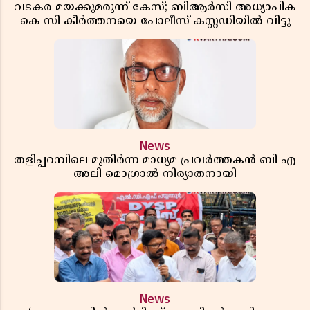
വടകര മയക്കുമരുന്ന് കേസ്; ബിആർസി അധ്യാപിക
കെ സി കീർത്തനയെ പോലീസ് കസ്റ്റഡിയിൽ വിട്ടു
News
തളിപ്പറമ്പിലെ മുതിർന്ന മാധ്യമ പ്രവർത്തകൻ ബി എ
അലി മൊഗ്രാൽ നിര്യാതനായി
News