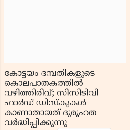
കോട്ടയം ദമ്പതികളുടെ
കൊലപാതകത്തിൽ
വഴിത്തിരിവ്; സിസിടിവി
ഹാർഡ് ഡിസ്കുകൾ
കാണാതായത് ദുരൂഹത
വർദ്ധിപ്പിക്കുന്നു