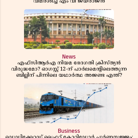
വിമർശിച്ച് എം വി ജയരാജൻ
News
എഫ്സിആർഎ നിയമ ഭേദഗതി ക്രിസ്ത്യൻ
വിരുദ്ധമോ? ഓഗസ്റ്റ് 12-ന് പാർലമെന്റിലെത്തുന്ന
ബില്ലിന് പിന്നിലെ യഥാർത്ഥ അജണ്ട എന്ത്?
Business
ഡെഡിക്കേറ്റഡ് ഫ്രൈറ്റ് കോറിഡോർ പൂർണസജ്ജം;