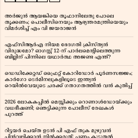
അർജുൻ ആയങ്കിയെ തൂഫാനിലേതു പോലെ
തൂക്കണം; പൊലീസിനെയും ആഭ്യന്തരമന്ത്രിയെയും
വിമർശിച്ച് എം വി ജയരാജൻ
എഫ്സിആർഎ നിയമ ഭേദഗതി ക്രിസ്ത്യൻ
വിരുദ്ധമോ? ഓഗസ്റ്റ് 12-ന് പാർലമെന്റിലെത്തുന്ന
ബില്ലിന് പിന്നിലെ യഥാർത്ഥ അജണ്ട എന്ത്?
ഡെഡിക്കേറ്റഡ് ഫ്രൈറ്റ് കോറിഡോർ പൂർണസജ്ജം;
കാർഗോ ടെർമിനലുകളിലൂടെ ഇന്ത്യൻ
റെയിൽവേയുടെ ചരക്ക് ഗതാഗതത്തിൽ വൻ കുതിപ്പ്
2026 ലോകകപ്പിൽ മെസ്സിക്കും റൊണാൾഡോയ്ക്കും
വധഭീഷണി; ഞെട്ടിക്കുന്ന പോലീസ് രേഖകൾ
പുറത്ത്
റിട്ടയർ ചെയ്ത ഉടൻ പി എഫ് തുക മുഴുവൻ
പിൻവലിക്കാൻ നിൽക്കരുത്; പണം കൂടുതൽ