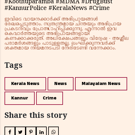
#Koothuparamba #MDMA #DrugBust
#KannurPolice #KeralaNews #Crime
ഇവിടെ വായനക്കാർക്ക് അഭിപ്രായങ്ങൾ
രേഖപ്പെടുത്താം. സ്വതന്ത്രമായ ചിന്തയും അഭിപ്രായ
പ്രകടനവും പ്രോത്സാഹിപ്പിക്കുന്നു. എന്നാൽ ഇവ
കെവാർത്തയുടെ അഭിപ്രായങ്ങളായി
കണക്കാക്കരുത്. അധിക്ഷേപങ്ങളും വിദ്വേഷ - അശ്ലീല
പരാമർശങ്ങളും പാടുള്ളതല്ല. ലംഘിക്കുന്നവർക്ക്
ശക്തമായ നിയമനടപടി നേരിടേണ്ടി വന്നേക്കാം.
Tags
Kerala News
News
Malayalam News
Kannur
Crime
Share this story