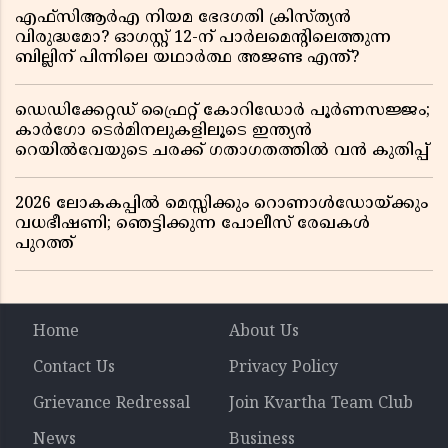
എഫ്സിആർഎ നിയമ ഭേദഗതി ക്രിസ്ത്യൻ
വിരുദ്ധമോ? ഓഗസ്റ്റ് 12-ന് പാർലമെന്റിലെത്തുന്ന
ബില്ലിന് പിന്നിലെ യഥാർത്ഥ അജണ്ട എന്ത്?
ഡെഡിക്കേറ്റഡ് ഫ്രൈറ്റ് കോറിഡോർ പൂർണസജ്ജം;
കാർഗോ ടെർമിനലുകളിലൂടെ ഇന്ത്യൻ
റെയിൽവേയുടെ ചരക്ക് ഗതാഗതത്തിൽ വൻ കുതിപ്പ്
2026 ലോകകപ്പിൽ മെസ്സിക്കും റൊണാൾഡോയ്ക്കും
വധഭീഷണി; ഞെട്ടിക്കുന്ന പോലീസ് രേഖകൾ
പുറത്ത്
Home
About Us
Contact Us
Privacy Policy
Grievance Redressal
Join Kvartha Team Club
News
Business