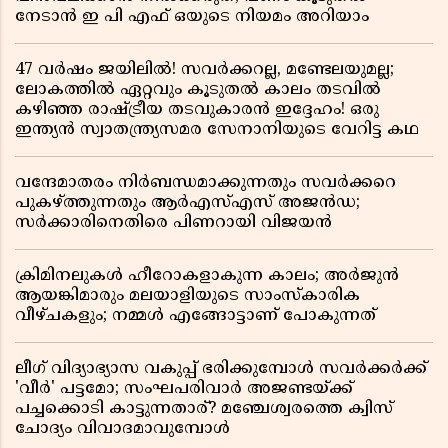
നേടാൻ ഇ പി എഫ് ഒയുടെ നിയമം അറിയാം
47 വർഷം ജയിലിൽ! സവർക്കറല്ല, മണ്ടേലയുമല്ല;
ലോകത്തിൽ ഏറ്റവും കൂടുതൽ കാലം തടവിൽ
കഴിഞ്ഞ രാഷ്ട്രീയ തടവുകാരൻ ഇദ്ദേഹം! ഒരു
ഇന്ത്യൻ സ്വാതന്ത്ര്യസമര സേനാനിയുടെ വേറിട്ട കഥ
വന്ദേമാതരം നിർബന്ധമാക്കുന്നതും സവർക്കറെ
പുകഴ്ത്തുന്നതും ആർഎസ്എസ് അജൻഡ;
സർക്കാരിനെതിരെ പിണറായി വിജയൻ
ക്രിമിനലുകൾ ഹീറോകളാകുന്ന കാലം; അർജുൻ
ആയങ്കിമാരും മലയാളിയുടെ സാംസ്കാരിക
വീഴ്ചകളും; നമ്മൾ എങ്ങോട്ടാണ് പോകുന്നത്
ലീഗ് വിദ്യാഭ്യാസ വകുപ്പ് ഭരിക്കുമ്പോൾ സവർക്കർക്ക്
'വീർ' പട്ടമോ; സംഘപരിവാർ അജണ്ടയ്ക്ക്
പച്ചക്കൊടി കാട്ടുന്നതാര്? മഞ്ചേശ്വരത്തെ ക്വിസ്
ചോദ്യം വിവാദമാവുമ്പോൾ