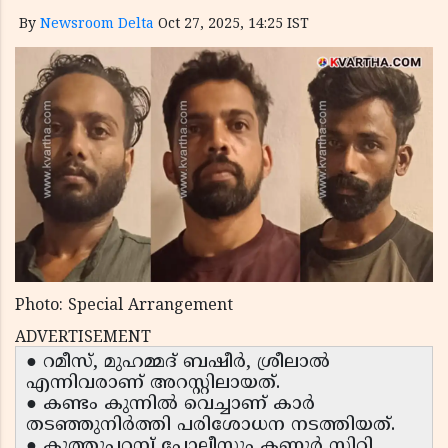
By
Newsroom Delta
Oct 27, 2025, 14:25 IST
Photo: Special Arrangement
ADVERTISEMENT
● റമീസ്, മുഹമ്മദ് ബഷീർ, ശ്രീലാൽ
എന്നിവരാണ് അറസ്റ്റിലായത്.
● കണ്ടം കുന്നിൽ വെച്ചാണ് കാർ
തടഞ്ഞുനിർത്തി പരിശോധന നടത്തിയത്.
● കൂത്തുപറമ്പ് പോലീസും കണ്ണൂർ സിറ്റി