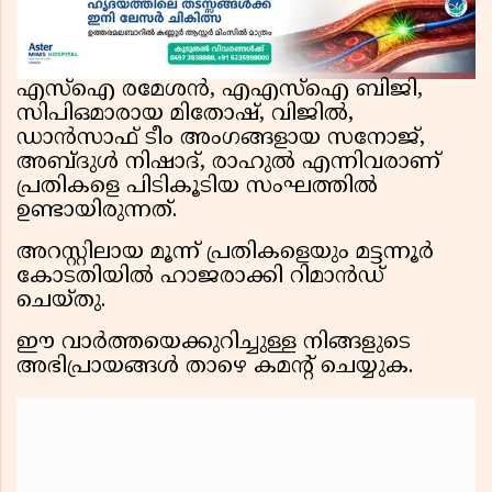
എസ്ഐ രമേശൻ, എഎസ്ഐ ബിജി,
സിപിഒമാരായ മിതോഷ്, വിജിൽ,
ഡാൻസാഫ് ടീം അംഗങ്ങളായ സനോജ്,
അബ്ദുൾ നിഷാദ്, രാഹുൽ എന്നിവരാണ്
പ്രതികളെ പിടികൂടിയ സംഘത്തിൽ
ഉണ്ടായിരുന്നത്.
അറസ്റ്റിലായ മൂന്ന് പ്രതികളെയും മട്ടന്നൂർ
കോടതിയിൽ ഹാജരാക്കി റിമാൻഡ്
ചെയ്തു.
ഈ വാർത്തയെക്കുറിച്ചുള്ള നിങ്ങളുടെ
അഭിപ്രായങ്ങൾ താഴെ കമന്റ് ചെയ്യുക.