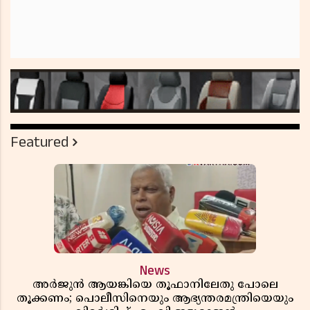
Featured
News
അർജുൻ ആയങ്കിയെ തൂഫാനിലേതു പോലെ
തൂക്കണം; പൊലീസിനെയും ആഭ്യന്തരമന്ത്രിയെയും