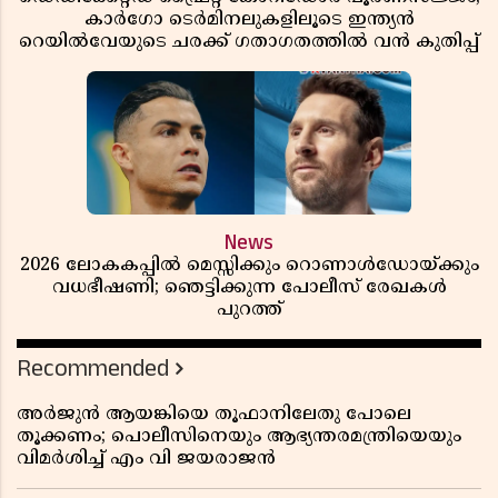
കാർഗോ ടെർമിനലുകളിലൂടെ ഇന്ത്യൻ
റെയിൽവേയുടെ ചരക്ക് ഗതാഗതത്തിൽ വൻ കുതിപ്പ്
News
2026 ലോകകപ്പിൽ മെസ്സിക്കും റൊണാൾഡോയ്ക്കും
വധഭീഷണി; ഞെട്ടിക്കുന്ന പോലീസ് രേഖകൾ
പുറത്ത്
Recommended
അർജുൻ ആയങ്കിയെ തൂഫാനിലേതു പോലെ
തൂക്കണം; പൊലീസിനെയും ആഭ്യന്തരമന്ത്രിയെയും
വിമർശിച്ച് എം വി ജയരാജൻ