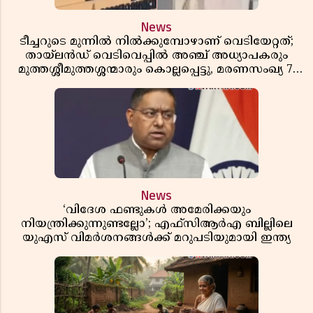
News
ടീച്ചറുടെ മുന്നിൽ നിൽക്കുമ്പോഴാണ് വെടിയേറ്റത്;
തായ്‌ലൻഡ് വെടിവെപ്പിൽ അഞ്ച് അധ്യാപകരും
മുത്തശ്ശീമുത്തശ്ശന്മാരും കൊല്ലപ്പെട്ടു, മരണസംഖ്യ 7;
ഞെട്ടിക്കുന്ന വെളിപ്പെടുത്തലുകൾ
News
‘വിദേശ ഫണ്ടുകൾ അമേരിക്കയും
നിയന്ത്രിക്കുന്നുണ്ടല്ലോ’; എഫ്സിആർഎ ബില്ലിലെ
യുഎസ് വിമർശനങ്ങൾക്ക് മറുപടിയുമായി ഇന്ത്യ