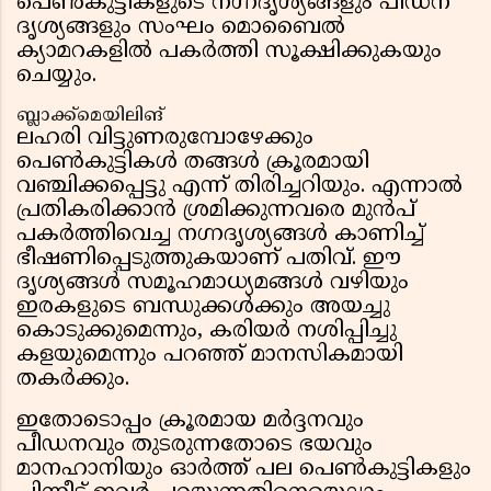
പെൺകുട്ടികളുടെ നഗ്നദൃശ്യങ്ങളും പീഡന
ദൃശ്യങ്ങളും സംഘം മൊബൈൽ
ക്യാമറകളിൽ പകർത്തി സൂക്ഷിക്കുകയും
ചെയ്യും.
ബ്ലാക്ക്‌മെയിലിങ്
ലഹരി വിട്ടുണരുമ്പോഴേക്കും
പെൺകുട്ടികൾ തങ്ങൾ ക്രൂരമായി
വഞ്ചിക്കപ്പെട്ടു എന്ന് തിരിച്ചറിയും. എന്നാൽ
പ്രതികരിക്കാൻ ശ്രമിക്കുന്നവരെ മുൻപ്
പകർത്തിവെച്ച നഗ്നദൃശ്യങ്ങൾ കാണിച്ച്
ഭീഷണിപ്പെടുത്തുകയാണ് പതിവ്. ഈ
ദൃശ്യങ്ങൾ സമൂഹമാധ്യമങ്ങൾ വഴിയും
ഇരകളുടെ ബന്ധുക്കൾക്കും അയച്ചു
കൊടുക്കുമെന്നും, കരിയർ നശിപ്പിച്ചു
കളയുമെന്നും പറഞ്ഞ് മാനസികമായി
തകർക്കും.
ഇതോടൊപ്പം ക്രൂരമായ മർദ്ദനവും
പീഡനവും തുടരുന്നതോടെ ഭയവും
മാനഹാനിയും ഓർത്ത് പല പെൺകുട്ടികളും