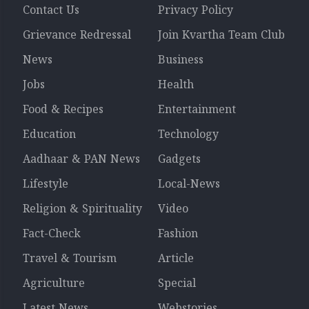
Contact Us
Privacy Policy
Grievance Redressal
Join Kvartha Team Club
News
Business
Jobs
Health
Food & Recipes
Entertainment
Education
Technology
Aadhaar & PAN News
Gadgets
Lifestyle
Local-News
Religion & Spirituality
Video
Fact-Check
Fashion
Travel & Tourism
Article
Agriculture
Special
Latest News
Webstories