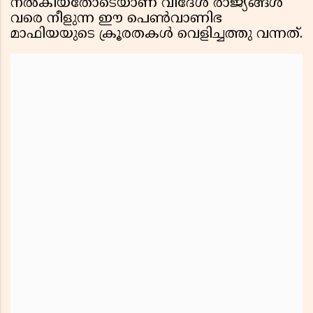
നൽകിയതോടെയാണ് വിദേശ രാജ്യങ്ങൾ
വരെ നീളുന്ന ഈ പെൺവാണിഭ
മാഫിയയുടെ ക്രൂരതകൾ വെളിച്ചത്തു വന്നത്.