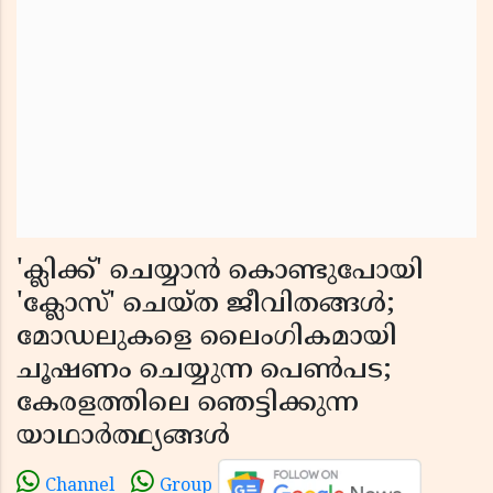
'ക്ലിക്ക്' ചെയ്യാൻ കൊണ്ടുപോയി
'ക്ലോസ്' ചെയ്ത ജീവിതങ്ങൾ;
മോഡലുകളെ ലൈംഗികമായി
ചൂഷണം ചെയ്യുന്ന പെൺപട;
കേരളത്തിലെ ഞെട്ടിക്കുന്ന
യാഥാർത്ഥ്യങ്ങൾ
Channel
Group