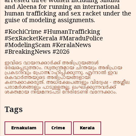
arrested three women including Sindhu
and Aleena for running an international
human trafficking and sex racket under the
guise of modeling assignments.
#KochiCrime #HumanTrafficking
#SexRacketKerala #MaraduPolice
#ModelingScam #KeralaNews
#BreakingNews #2026
ഇവിടെ വായനക്കാർക്ക് അഭിപ്രായങ്ങൾ
രേഖപ്പെടുത്താം. സ്വതന്ത്രമായ ചിന്തയും അഭിപ്രായ
പ്രകടനവും പ്രോത്സാഹിപ്പിക്കുന്നു. എന്നാൽ ഇവ
കെവാർത്തയുടെ അഭിപ്രായങ്ങളായി
കണക്കാക്കരുത്. അധിക്ഷേപങ്ങളും വിദ്വേഷ - അശ്ലീല
പരാമർശങ്ങളും പാടുള്ളതല്ല. ലംഘിക്കുന്നവർക്ക്
ശക്തമായ നിയമനടപടി നേരിടേണ്ടി വന്നേക്കാം.
Tags
Ernakulam
Crime
Kerala