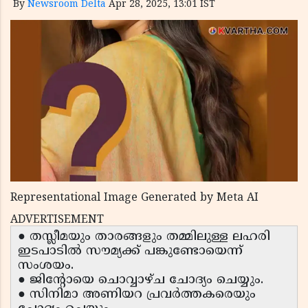
By
Newsroom Delta
Apr 28, 2025, 13:01 IST
Representational Image Generated by Meta AI
ADVERTISEMENT
● തസ്ലീമയും താരങ്ങളും തമ്മിലുള്ള ലഹരി
ഇടപാടിൽ സൗമ്യക്ക് പങ്കുണ്ടോയെന്ന്
സംശയം.
● ജിന്റോയെ ചൊവ്വാഴ്ച ചോദ്യം ചെയ്യും.
● സിനിമാ അണിയറ പ്രവർത്തകരെയും