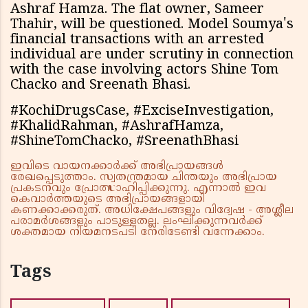
Ashraf Hamza. The flat owner, Sameer
Thahir, will be questioned. Model Soumya's
financial transactions with an arrested
individual are under scrutiny in connection
with the case involving actors Shine Tom
Chacko and Sreenath Bhasi.
#KochiDrugsCase, #ExciseInvestigation,
#KhalidRahman, #AshrafHamza,
#ShineTomChacko, #SreenathBhasi
ഇവിടെ വായനക്കാർക്ക് അഭിപ്രായങ്ങൾ
രേഖപ്പെടുത്താം. സ്വതന്ത്രമായ ചിന്തയും അഭിപ്രായ
പ്രകടനവും പ്രോത്സാഹിപ്പിക്കുന്നു. എന്നാൽ ഇവ
കെവാർത്തയുടെ അഭിപ്രായങ്ങളായി
കണക്കാക്കരുത്. അധിക്ഷേപങ്ങളും വിദ്വേഷ - അശ്ലീല
പരാമർശങ്ങളും പാടുള്ളതല്ല. ലംഘിക്കുന്നവർക്ക്
ശക്തമായ നിയമനടപടി നേരിടേണ്ടി വന്നേക്കാം.
Tags