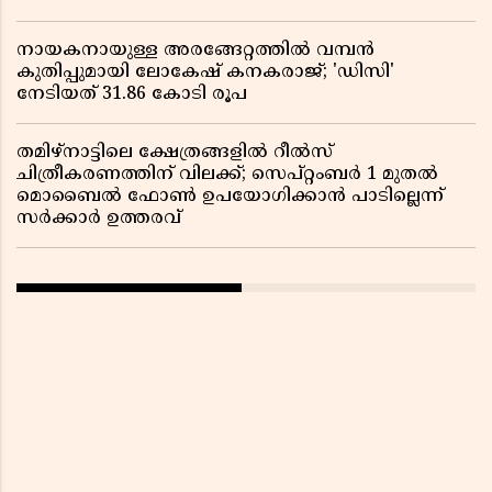
നായകനായുള്ള അരങ്ങേറ്റത്തിൽ വമ്പൻ
കുതിപ്പുമായി ലോകേഷ് കനകരാജ്; 'ഡിസി'
നേടിയത് 31.86 കോടി രൂപ
തമിഴ്‌നാട്ടിലെ ക്ഷേത്രങ്ങളിൽ റീൽസ്
ചിത്രീകരണത്തിന് വിലക്ക്; സെപ്റ്റംബർ 1 മുതൽ
മൊബൈൽ ഫോൺ ഉപയോഗിക്കാൻ പാടില്ലെന്ന്
സർക്കാർ ഉത്തരവ്