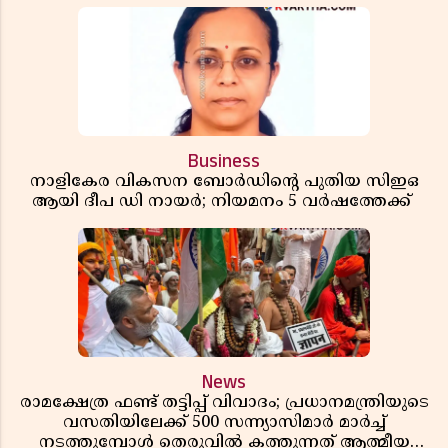
Business
നാളികേര വികസന ബോർഡിൻ്റെ പുതിയ സിഇഒ
ആയി ദീപ ഡി നായർ; നിയമനം 5 വർഷത്തേക്ക് ​​​​​​​
News
രാമക്ഷേത്ര ഫണ്ട് തട്ടിപ്പ് വിവാദം; പ്രധാനമന്ത്രിയുടെ
വസതിയിലേക്ക് 500 സന്ന്യാസിമാർ മാർച്ച്
നടത്തുമ്പോൾ തെരുവിൽ കത്തുന്നത് ആത്മീയ