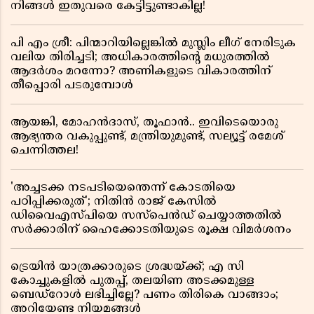
നിങ്ങൾ ഇതുവരെ കേട്ടിട്ടുണ്ടാകില്ല!
പി എം ശ്രീ: പിന്മാറിയില്ലെങ്കിൽ മുസ്ലിം ലീഗ് നേരിടുക
വലിയ തിരിച്ചടി; അധികാരത്തിന്റെ മധുരത്തിൽ
ആദർശം മറന്നോ? അണികളുടെ വികാരത്തിന്
തീപ്പൊരി പടരുമ്പോൾ
ആയങ്കി, മോഹൻദാസ്, തൂഫാൻ.. ഇവിടെയൊരു
ആഭ്യന്തര വകുപ്പുണ്ട്, മന്ത്രിയുമുണ്ട്, സല്യൂട്ട് രമേശ്‌
ചെന്നിത്തല!
'അച്ചടക്ക നടപടിയെന്തെന്ന് കോടതിയെ
പഠിപ്പിക്കരുത്'; നിതിൻ രാജ് കേസിൽ
ഡിവൈഎസ്പിയെ സസ്പെൻഡ് ചെയ്യാത്തതിൽ
സർക്കാരിന് ഹൈക്കോടതിയുടെ രൂക്ഷ വിമർശനം
ട്രെയിൻ യാത്രക്കാരുടെ ശ്രദ്ധയ്ക്ക്; എ സി
കോച്ചുകളിൽ പുതപ്പ്, തലയിണ അടക്കമുള്ള
ബെഡ്റോൾ ലഭിച്ചില്ലേ? പണം തിരികെ വാങ്ങാം;
അറിയേണ്ട നിയമങ്ങൾ