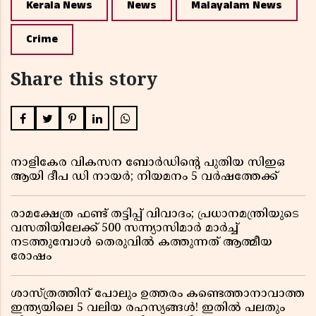
Kerala News
News
Malayalam News
Crime
Share this story
നാളികേര വികസന ബോർഡിൻ്റെ പുതിയ സിഇഒ
ആയി ദീപ ഡി നായർ; നിയമനം 5 വർഷത്തേക്ക് ​​​​​​​
രാമക്ഷേത്ര ഫണ്ട് തട്ടിപ്പ് വിവാദം; പ്രധാനമന്ത്രിയുടെ
വസതിയിലേക്ക് 500 സന്ന്യാസിമാർ മാർച്ച്
നടത്തുമ്പോൾ തെരുവിൽ കത്തുന്നത് ആത്മീയ
രോഷം
ശാസ്ത്രത്തിന് പോലും ഉത്തരം കണ്ടെത്താനാവാത്ത
ഇന്ത്യയിലെ 5 വലിയ രഹസ്യങ്ങൾ! ഇതിൽ പലതും