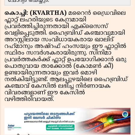
ചോദ്യം ചെയ്യും.
കൊച്ചി: (KVARTHA)
മറൈൻ ഡ്രൈവിലെ
ഫ്ലാറ്റ് ലഹരിയുടെ കേന്ദ്രമായി
പ്രവർത്തിച്ചിരുന്നതായി എക്സൈസ്
വെളിപ്പെടുത്തി. ഹൈബ്രിഡ് കഞ്ചാവുമായി
അറസ്റ്റിലായ സംവിധായകരായ ഖാലിദ്
റഹ്‌മാനും അഷ്‌റഫ് ഹംസയും ഈ ഫ്ലാറ്റിൽ
സ്ഥിരം സന്ദർശകരായിരുന്നു. സിനിമാ
പ്രവർത്തകർക്ക് ഫ്ലാറ്റ് ഉപയോഗിക്കാൻ ഒരു
പൊതുവായ താക്കോൽ (കോമൺ കീ)
ഉണ്ടായിരുന്നതായും ഇവർ മൊഴി
നൽകിയിട്ടുണ്ട്. ആലപ്പുഴയിലെ ഹൈബ്രിഡ്
കഞ്ചാവ് കേസിൽ ലഭിച്ച നിർണായക
വിവരങ്ങളാണ് ഈ കേസിൽ
വഴിത്തിരിവായത്.