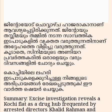
ജിന്റോയോട് ചൊവ്വാഴ്ച ഹാജരാകാനാണ്
ആവശ്യപ്പെട്ടിരിക്കുന്നത്. ജിന്റോയും
തസ്ലീമയും തമ്മിൽ നടന്ന സാമ്പത്തിക
ഇടപാടുകളിൽ വ്യക്തത വരുത്തുന്നതിനാണ്
അദ്ദേഹത്തെ വിളിച്ചു വരുത്തുന്നത്.
കൂടാതെ, സിനിമയുടെ അണിയറ
പ്രവർത്തകരിൽ ഒരാളെയും വരും
ദിവസങ്ങളിൽ ചോദ്യം ചെയ്യും.
കൊച്ചിയിലെ ലഹരി
ഇടപാടുകളെക്കുറിച്ചുള്ള നിങ്ങളുടെ
അഭിപ്രായങ്ങൾ രേഖപ്പെടുത്തുക! ഈ
വാർത്ത ഷെയർ ചെയ്യുക.
Summary: Excise investigation reveals a
Kochi flat as a drug hub frequented by
arrested directors Khalid Rahman and