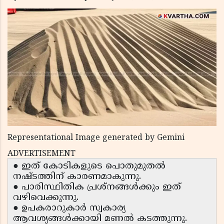
Representational Image generated by Gemini
ADVERTISEMENT
● ഇത് കോടികളുടെ പൊതുമുതൽ
നഷ്ടത്തിന് കാരണമാകുന്നു.
● പാരിസ്ഥിതിക പ്രശ്‌നങ്ങൾക്കും ഇത്
വഴിവെക്കുന്നു.
● ഉപകരാറുകാർ സ്വകാര്യ
ആവശ്യങ്ങൾക്കായി മണൽ കടത്തുന്നു.