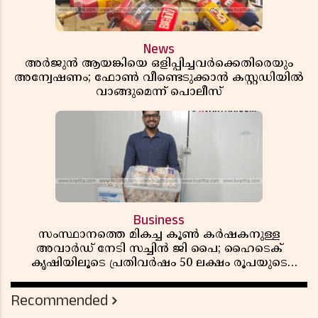
News
അർജുൻ ആയങ്കിയെ ഒളിപ്പിച്ചവർക്കെതിരെയും
അന്വേഷണം; ഫോൺ വീണ്ടെടുക്കാൻ കസ്റ്റഡിയിൽ
വാങ്ങുമെന്ന് പൊലീസ്
Business
സംസ്ഥാനത്തെ മികച്ച കൂൺ കർഷകനുള്ള
അവാർഡ് നേടി സച്ചിൻ ജി പൈ; ഹൈടെക്
കൃഷിയിലൂടെ പ്രതിവർഷം 50 ലക്ഷം രൂപയുടെ
വരുമാനം
Recommended