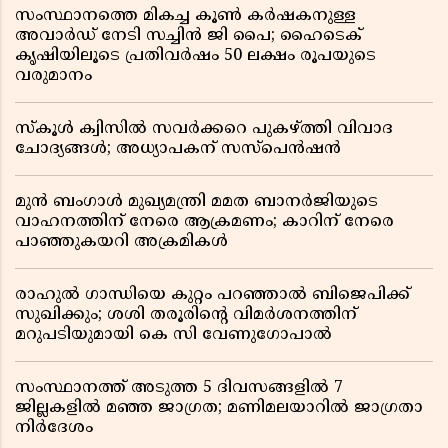
സംസ്ഥാനത്തെ മികച്ച കൂൺ കർഷകനുള്ള
അവാർഡ് നേടി സച്ചിൻ ജി പൈ; ഹൈടെക്
കൃഷിയിലൂടെ പ്രതിവർഷം 50 ലക്ഷം രൂപയുടെ
വരുമാനം
സ്കൂൾ ക്വിസിൽ സവർക്കറെ പുകഴ്ത്തി വിവാദ
ചോദ്യങ്ങൾ; അധ്യാപകന് സസ്പെൻഷൻ
മുൻ ബംഗാൾ മുഖ്യമന്ത്രി മമത ബാനർജിയുടെ
വാഹനത്തിന് നേരെ ആക്രമണം; കാറിന് നേരെ
പാഞ്ഞുകയറി അക്രമികൾ
രാഹുൽ ഗാന്ധിയെ കുറ്റം പറഞ്ഞാൽ ബിജെപിക്ക്
സുഖിക്കും; ശശി തരൂരിന്റെ വിമർശനത്തിന്
മറുപടിയുമായി കെ സി വേണുഗോപാൽ
സംസ്ഥാനത്ത് അടുത്ത 5 ദിവസങ്ങളിൽ 7
ജില്ലകളിൽ മഞ്ഞ ജാഗ്രത; മണിമലയാറിൽ ജാഗ്രതാ
നിർദേശം