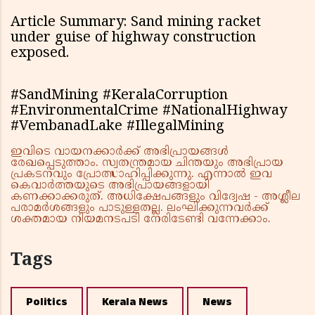
Article Summary: Sand mining racket
under guise of highway construction
exposed.
#SandMining #KeralaCorruption
#EnvironmentalCrime #NationalHighway
#VembanadLake #IllegalMining
ഇവിടെ വായനക്കാർക്ക് അഭിപ്രായങ്ങൾ
രേഖപ്പെടുത്താം. സ്വതന്ത്രമായ ചിന്തയും അഭിപ്രായ
പ്രകടനവും പ്രോത്സാഹിപ്പിക്കുന്നു. എന്നാൽ ഇവ
കെവാർത്തയുടെ അഭിപ്രായങ്ങളായി
കണക്കാക്കരുത്. അധിക്ഷേപങ്ങളും വിദ്വേഷ - അശ്ലീല
പരാമർശങ്ങളും പാടുള്ളതല്ല. ലംഘിക്കുന്നവർക്ക്
ശക്തമായ നിയമനടപടി നേരിടേണ്ടി വന്നേക്കാം.
Tags
Politics
Kerala News
News