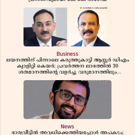
Business
ലയനത്തിന് പിന്നാലെ കരുത്തുകാട്ടി ആസ്റ്റർ ഡിഎം
ക്വാളിറ്റി കെയർ; പ്രവർത്തന ലാഭത്തിൽ 30
ശതമാനത്തിൻ്റെ വളർച്ച, വരുമാനത്തിലും
ലാഭത്തിലും വൻ കുതിപ്പ് രേഖപ്പെടുത്തി ആദ്യ പാദ
റിപ്പോർട്ട് പുറത്ത്
News
ഭാര്യവീട്ടിൽ അവധിക്കെത്തിയപ്പോൾ അപകടം;