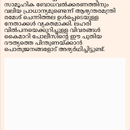
സാമൂഹിക ബോധവൽക്കരണത്തിനും
വലിയ പ്രാധാന്യമുണ്ടെന്ന് ആഭ്യന്തരമന്ത്രി
രമേശ് ചെന്നിത്തല ഉൾപ്പെടെയുള്ള
നേതാക്കൾ വ്യക്തമാക്കി. ലഹരി
വിൽപനയെക്കുറിച്ചുള്ള വിവരങ്ങൾ
കൈമാറി പോലീസിൻ്റെ ഈ പുതിയ
ദൗത്യത്തെ പിന്തുണയ്ക്കാൻ
പൊതുജനങ്ങളോട് അഭ്യർഥിച്ചിട്ടുണ്ട്.