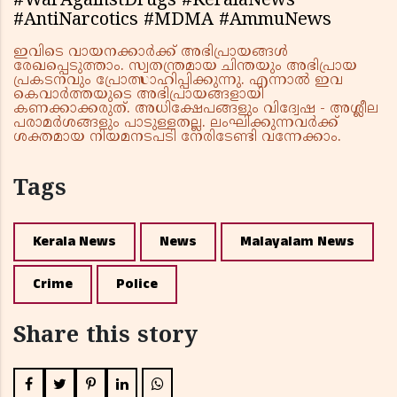
#WarAgainstDrugs #KeralaNews
#AntiNarcotics #MDMA #AmmuNews
ഇവിടെ വായനക്കാർക്ക് അഭിപ്രായങ്ങൾ
രേഖപ്പെടുത്താം. സ്വതന്ത്രമായ ചിന്തയും അഭിപ്രായ
പ്രകടനവും പ്രോത്സാഹിപ്പിക്കുന്നു. എന്നാൽ ഇവ
കെവാർത്തയുടെ അഭിപ്രായങ്ങളായി
കണക്കാക്കരുത്. അധിക്ഷേപങ്ങളും വിദ്വേഷ - അശ്ലീല
പരാമർശങ്ങളും പാടുള്ളതല്ല. ലംഘിക്കുന്നവർക്ക്
ശക്തമായ നിയമനടപടി നേരിടേണ്ടി വന്നേക്കാം.
Tags
Kerala News
News
Malayalam News
Crime
Police
Share this story