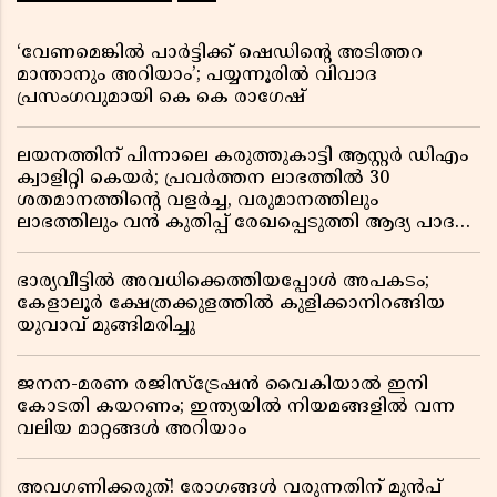
‘വേണമെങ്കിൽ പാർട്ടിക്ക് ഷെഡിൻ്റെ അടിത്തറ
മാന്താനും അറിയാം’; പയ്യന്നൂരിൽ വിവാദ
പ്രസംഗവുമായി കെ കെ രാഗേഷ്
ലയനത്തിന് പിന്നാലെ കരുത്തുകാട്ടി ആസ്റ്റർ ഡിഎം
ക്വാളിറ്റി കെയർ; പ്രവർത്തന ലാഭത്തിൽ 30
ശതമാനത്തിൻ്റെ വളർച്ച, വരുമാനത്തിലും
ലാഭത്തിലും വൻ കുതിപ്പ് രേഖപ്പെടുത്തി ആദ്യ പാദ
റിപ്പോർട്ട് പുറത്ത്
ഭാര്യവീട്ടിൽ അവധിക്കെത്തിയപ്പോൾ അപകടം;
കേളാലൂർ ക്ഷേത്രക്കുളത്തിൽ കുളിക്കാനിറങ്ങിയ
യുവാവ് മുങ്ങിമരിച്ചു
ജനന-മരണ രജിസ്ട്രേഷൻ വൈകിയാൽ ഇനി
കോടതി കയറണം; ഇന്ത്യയിൽ നിയമങ്ങളിൽ വന്ന
വലിയ മാറ്റങ്ങൾ അറിയാം
അവഗണിക്കരുത്! രോഗങ്ങൾ വരുന്നതിന് മുൻപ്