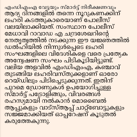
എംഡിഎംഎ വേട്ടയും സ്മാർട്ട് നിരീക്ഷണവും
ആദ്യ ദിനങ്ങളിൽ തന്നെ നൂറുകണക്കിന്
ലഹരി കടത്തുകാരെയാണ് പോലീസ്
വലയിലാക്കിയത്. സംസ്ഥാന പോലീസ്
മേധാവി റാവാഡ എ ചന്ദ്രശേഖറിൻ്റെ
നേതൃത്വത്തിൽ നടക്കുന്ന ഈ യജ്ഞത്തിൽ
ഡൽഹിയിൽ നിന്നുൾപ്പെടെ ലഹരി
സംഘങ്ങളിലെ വിദേശികളെ വരെ പ്രത്യേക
അന്വേഷണ സംഘം പിടികൂടിയിട്ടുണ്ട്.
വലിയ അളവിൽ എംഡിഎംഎ, കഞ്ചാവ്
തുടങ്ങിയ ലഹരിവസ്തുക്കളാണ് ഓരോ
റെയ്ഡിലും പിടിച്ചെടുക്കുന്നത്. ഇതിന്
പുറമെ ഡ്രോണുകൾ ഉപയോഗിച്ചുള്ള
സ്മാർട്ട് പട്രോളിങ്ങും, വിവരങ്ങൾ
രഹസ്യമായി നൽകാൻ മൊബൈൽ
ആപ്പുകളും വാട്സ്ആപ്പ് ചാറ്റ്ബോട്ടുകളും
സജ്ജമാക്കിയത് ഓപ്പറേഷന് കൂടുതൽ
കരുത്തേകുന്നു.