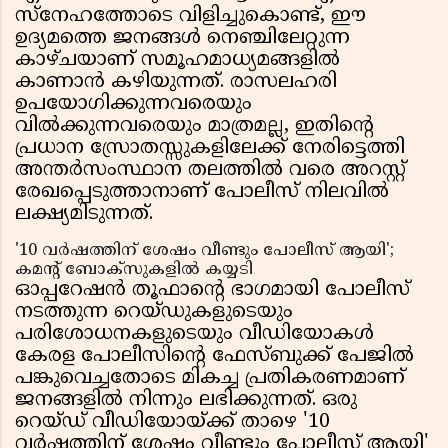
സ്നേഹത്തോടെ വിളിച്ചുകൊണ്ട്, ഈ
ഉദ്യമത്തെ ജനങ്ങൾ നെഞ്ചിലേറ്റുന്ന
കാഴ്ചയാണ് സമൂഹമാധ്യമങ്ങളിൽ
കാണാൻ കഴിയുന്നത്. രാസലഹരി
ഉപയോഗിക്കുന്നവരെയും
വിൽക്കുന്നവരെയും മാത്രമല്ല, ഇതിന്റെ
പ്രധാന സ്രോതസ്സുകളിലേക്ക് നേരിട്ടെത്തി
അന്തർസംസ്ഥാന തലത്തിൽ വരെ അറസ്റ്റ്
രേഖപ്പെടുത്താനാണ് പോലീസ് നിലവിൽ
ലക്ഷ്യമിടുന്നത്.
'10 വർഷത്തിന് ശേഷം വീണ്ടും പോലീസ് ആയി';
കമൻ്റ് ബോക്സുകളിൽ കയ്യടി
ഓപ്പറേഷൻ തൂഫാൻ്റെ ഭാഗമായി പോലീസ്
നടത്തുന്ന റെയ്ഡുകളുടെയും
പരിശോധനകളുടെയും വീഡിയോകൾ
കേരള പോലീസിൻ്റെ ഫേസ്ബുക്ക് പേജിൽ
പങ്കുവെച്ചതോടെ മികച്ച പ്രതികരണമാണ്
ജനങ്ങളിൽ നിന്നും ലഭിക്കുന്നത്. ഒരു
റെയ്ഡ് വീഡിയോയ്ക്ക് താഴെ '10
വർഷത്തിന് ശേഷം വീണ്ടും പോലീസ് ആയി'