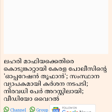
ലഹരി മാഫിയക്കെതിരെ
കൊടുങ്കാറ്റായി കേരള പോലീസിൻ്റെ
'ഓപ്പറേഷൻ തൂഫാൻ'; സംസ്ഥാന
വ്യാപകമായി കർശന നടപടി;
നിരവധി പേർ അറസ്റ്റിലായി;
വീഡിയോ വൈറൽ
Channel
Group