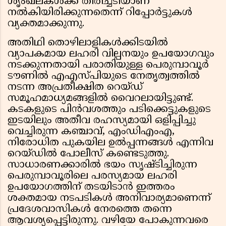
ശൃംഖലകൾക്ക് തിരിച്ചടിയാണ്
നൽകിയിരിക്കുന്നതെന്ന് റിപ്പോർട്ടുകൾ
വ്യക്തമാക്കുന്നു.
അതിഥി തൊഴിലാളികൾക്കിടയിൽ
വ്യാപകമായ ലഹരി വില്പനയും ഉപയോഗവും
നടക്കുന്നതായി പരാതിയുള്ള പെരുമ്പാവൂർ
ടൗണിൽ എഎസ്പിയുടെ നേതൃത്വത്തിൽ
നടന്ന അപ്രതീക്ഷിത റെയ്ഡ്
സമൂഹമാധ്യമങ്ങളിൽ വൈറലായിട്ടുണ്ട്.
കടകളുടെ പിൻവശത്തും പടിക്കെട്ടുകളുടെ
ഇടയിലും അതീവ രഹസ്യമായി ഒളിപ്പിച്ചു
വെച്ചിരുന്ന കഞ്ചാവ്, എംഡിഎംഎ,
നിരോധിത പുകയില ഉൽപ്പന്നങ്ങൾ എന്നിവ
റെയ്ഡിൽ പോലീസ് കണ്ടെടുത്തു.
സാധാരണക്കാരിൽ ഭയം സൃഷ്ടിച്ചിരുന്ന
പെരുമ്പാവൂരിലെ പരസ്യമായ ലഹരി
ഉപയോഗത്തിന് തടയിടാൻ ഇത്തരം
ശക്തമായ നടപടികൾ അനിവാര്യമാണെന്ന്
പ്രദേശവാസികൾ നേരത്തെ തന്നെ
ആവശ്യപ്പെട്ടിരുന്നു. വഴിയേ പോകുന്നവരെ