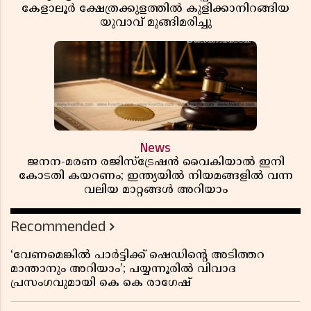
കേളാലൂർ ക്ഷേത്രക്കുളത്തിൽ കുളിക്കാനിറങ്ങിയ
യുവാവ് മുങ്ങിമരിച്ചു
News
ജനന-മരണ രജിസ്ട്രേഷൻ വൈകിയാൽ ഇനി
കോടതി കയറണം; ഇന്ത്യയിൽ നിയമങ്ങളിൽ വന്ന
വലിയ മാറ്റങ്ങൾ അറിയാം
Recommended
‘വേണമെങ്കിൽ പാർട്ടിക്ക് ഷെഡിൻ്റെ അടിത്തറ
മാന്താനും അറിയാം’; പയ്യന്നൂരിൽ വിവാദ
പ്രസംഗവുമായി കെ കെ രാഗേഷ്