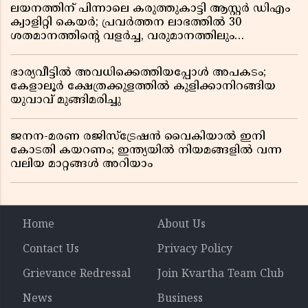
ലയനത്തിന് പിന്നാലെ കരുത്തുകാട്ടി ആസ്റ്റർ ഡിഎം
ക്വാളിറ്റി കെയർ; പ്രവർത്തന ലാഭത്തിൽ 30
ശതമാനത്തിൻ്റെ വളർച്ച, വരുമാനത്തിലും
ലാഭത്തിലും വൻ കുതിപ്പ് രേഖപ്പെടുത്തി ആദ്യ പാദ
റിപ്പോർട്ട് പുറത്ത്
ഭാര്യവീട്ടിൽ അവധിക്കെത്തിയപ്പോൾ അപകടം;
കേളാലൂർ ക്ഷേത്രക്കുളത്തിൽ കുളിക്കാനിറങ്ങിയ
യുവാവ് മുങ്ങിമരിച്ചു
ജനന-മരണ രജിസ്ട്രേഷൻ വൈകിയാൽ ഇനി
കോടതി കയറണം; ഇന്ത്യയിൽ നിയമങ്ങളിൽ വന്ന
വലിയ മാറ്റങ്ങൾ അറിയാം
Home
About Us
Contact Us
Privacy Policy
Grievance Redressal
Join Kvartha Team Club
News
Business