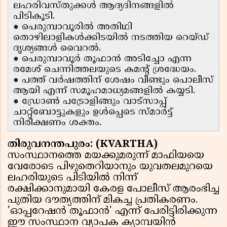
ലഹരിവസ്തുക്കൾ ആദ്യദിനങ്ങളിൽ
പിടികൂടി.
● പെരുമ്പാവൂരിൽ അതിഥി
തൊഴിലാളികൾക്കിടയിൽ നടത്തിയ റെയ്ഡ്
ദൃശ്യങ്ങൾ വൈറൽ.
● പെരുമ്പാവൂർ തൂഫാൻ അടിച്ചോ എന്ന
രമേശ് ചെന്നിത്തലയുടെ കമൻ്റ് ശ്രദ്ധേയം.
● പത്ത് വർഷത്തിന് ശേഷം വീണ്ടും പൊലീസ്
ആയി എന്ന് സമൂഹമാധ്യമങ്ങളിൽ കയ്യടി.
● ഡ്രോൺ പട്രോളിങ്ങും വാട്സാപ്പ്
ചാറ്റ്ബോട്ടുകളും ഉൾപ്പെടെ സ്മാർട്ട്
നിരീക്ഷണം ശക്തം.
തിരുവനന്തപുരം: (KVARTHA)
സംസ്ഥാനത്തെ മയക്കുമരുന്ന് മാഫിയയെ
വേരോടെ പിഴുതെറിയാനും യുവതലമുറയെ
ലഹരിയുടെ പിടിയിൽ നിന്ന്
രക്ഷിക്കാനുമായി കേരള പോലീസ് ആരംഭിച്ച
പുതിയ ദൗത്യത്തിന് മികച്ച പ്രതികരണം.
'ഓപ്പറേഷൻ തൂഫാൻ' എന്ന് പേരിട്ടിരിക്കുന്ന
ഈ സംസ്ഥാന വ്യാപക ക്യാമ്പയിൻ