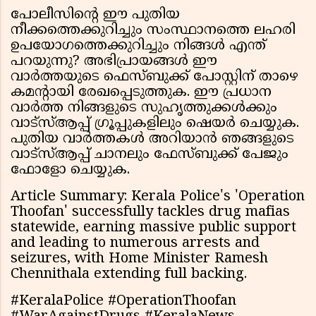
പോലീസിൻ്റെ ഈ പുതിയ
നീക്കത്തെക്കുറിച്ചും സംസ്ഥാനത്തെ ലഹരി
ഉപയോഗത്തെക്കുറിച്ചും നിങ്ങൾ എന്ത്
പറയുന്നു? അഭിപ്രായങ്ങൾ ഈ
വാർത്തയുടെ ഫെസ്ബുക്ക് പോസ്റ്റിന് താഴെ
കമൻ്റായി രേഖപ്പെടുത്തുക. ഈ പ്രധാന
വാർത്ത നിങ്ങളുടെ സുഹൃത്തുക്കൾക്കും
വാട്സ്ആപ്പ് ഗ്രൂപ്പുകളിലും ഷെയർ ചെയ്യുക.
പുതിയ വാർത്തകൾ അറിയാൻ ഞങ്ങളുടെ
വാട്സ്ആപ്പ് ചാനലും ഫേസ്ബുക്ക് പേജും
ഫോളോ ചെയ്യുക.
Article Summary: Kerala Police's 'Operation
Thoofan' successfully tackles drug mafias
statewide, earning massive public support
and leading to numerous arrests and
seizures, with Home Minister Ramesh
Chennithala extending full backing.
#KeralaPolice #OperationThoofan