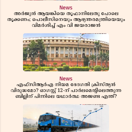
News
അർജുൻ ആയങ്കിയെ തൂഫാനിലേതു പോലെ
തൂക്കണം; പൊലീസിനെയും ആഭ്യന്തരമന്ത്രിയെയും
വിമർശിച്ച് എം വി ജയരാജൻ
News
എഫ്സിആർഎ നിയമ ഭേദഗതി ക്രിസ്ത്യൻ
വിരുദ്ധമോ? ഓഗസ്റ്റ് 12-ന് പാർലമെന്റിലെത്തുന്ന
ബില്ലിന് പിന്നിലെ യഥാർത്ഥ അജണ്ട എന്ത്?