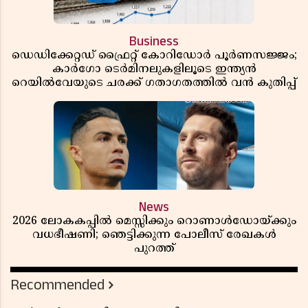
Business
ഡെഡിക്കേറ്റഡ് ഫ്രൈറ്റ് കോറിഡോർ പൂർണസജ്ജം;
കാർഗോ ടെർമിനലുകളിലൂടെ ഇന്ത്യൻ
റെയിൽവേയുടെ ചരക്ക് ഗതാഗതത്തിൽ വൻ കുതിപ്പ്
News
2026 ലോകകപ്പിൽ മെസ്സിക്കും റൊണാൾഡോയ്ക്കും
വധഭീഷണി; ഞെട്ടിക്കുന്ന പോലീസ് രേഖകൾ
പുറത്ത്
Recommended