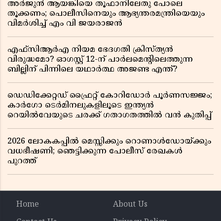
അർജുൻ ആയങ്കിയെ തൂഫാനിലേതു പോലെ
തൂക്കണം; പൊലീസിനെയും ആഭ്യന്തരമന്ത്രിയെയും
വിമർശിച്ച് എം വി ജയരാജൻ
എഫ്സിആർഎ നിയമ ഭേദഗതി ക്രിസ്ത്യൻ
വിരുദ്ധമോ? ഓഗസ്റ്റ് 12-ന് പാർലമെന്റിലെത്തുന്ന
ബില്ലിന് പിന്നിലെ യഥാർത്ഥ അജണ്ട എന്ത്?
ഡെഡിക്കേറ്റഡ് ഫ്രൈറ്റ് കോറിഡോർ പൂർണസജ്ജം;
കാർഗോ ടെർമിനലുകളിലൂടെ ഇന്ത്യൻ
റെയിൽവേയുടെ ചരക്ക് ഗതാഗതത്തിൽ വൻ കുതിപ്പ്
2026 ലോകകപ്പിൽ മെസ്സിക്കും റൊണാൾഡോയ്ക്കും
വധഭീഷണി; ഞെട്ടിക്കുന്ന പോലീസ് രേഖകൾ
പുറത്ത്
Home
About Us