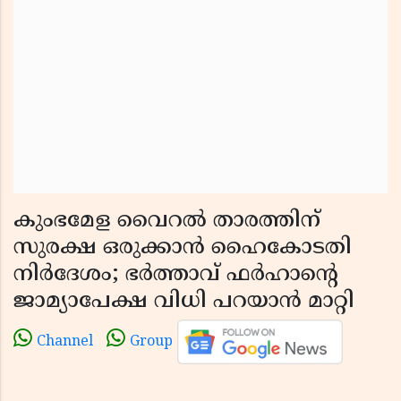
കുംഭമേള വൈറൽ താരത്തിന്
സുരക്ഷ ഒരുക്കാൻ ഹൈകോടതി
നിർദേശം; ഭർത്താവ് ഫർഹാൻ്റെ
ജാമ്യാപേക്ഷ വിധി പറയാൻ മാറ്റി
Channel
Group