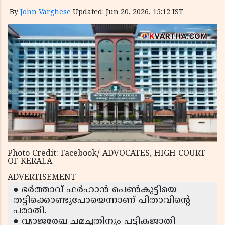
By
John Varghese
Updated: Jun 20, 2026, 15:12 IST
Photo Credit: Facebook/ ADVOCATES, HIGH COURT
OF KERALA
ADVERTISEMENT
● ഭർത്താവ് ഫർഹാൻ പെൺകുട്ടിയെ
തട്ടിക്കൊണ്ടുപോയെന്നാണ് പിതാവിന്റെ
പരാതി.
● വ്യാജരേഖ ചമച്ചതിനും പട്ടികജാതി