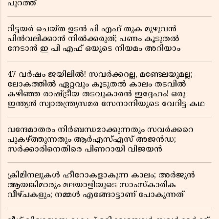
പുറത്ത്
റിട്ടയർ ചെയ്ത ഉടൻ പി എഫ് തുക മുഴുവൻ
പിൻവലിക്കാൻ നിൽക്കരുത്; പണം കൂടുതൽ
നേടാൻ ഇ പി എഫ് ഒയുടെ നിയമം അറിയാം
47 വർഷം ജയിലിൽ! സവർക്കറല്ല, മണ്ടേലയുമല്ല;
ലോകത്തിൽ ഏറ്റവും കൂടുതൽ കാലം തടവിൽ
കഴിഞ്ഞ രാഷ്ട്രീയ തടവുകാരൻ ഇദ്ദേഹം! ഒരു
ഇന്ത്യൻ സ്വാതന്ത്ര്യസമര സേനാനിയുടെ വേറിട്ട കഥ
വന്ദേമാതരം നിർബന്ധമാക്കുന്നതും സവർക്കറെ
പുകഴ്ത്തുന്നതും ആർഎസ്എസ് അജൻഡ;
സർക്കാരിനെതിരെ പിണറായി വിജയൻ
ക്രിമിനലുകൾ ഹീറോകളാകുന്ന കാലം; അർജുൻ
ആയങ്കിമാരും മലയാളിയുടെ സാംസ്കാരിക
വീഴ്ചകളും; നമ്മൾ എങ്ങോട്ടാണ് പോകുന്നത്