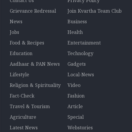
Contact Us
Privacy Policy
Grievance Redressal
Join Kvartha Team Club
News
Business
Jobs
Health
Food & Recipes
Entertainment
Education
Technology
Aadhaar & PAN News
Gadgets
Lifestyle
Local-News
Religion & Spirituality
Video
Fact-Check
Fashion
Travel & Tourism
Article
Agriculture
Special
Latest News
Webstories