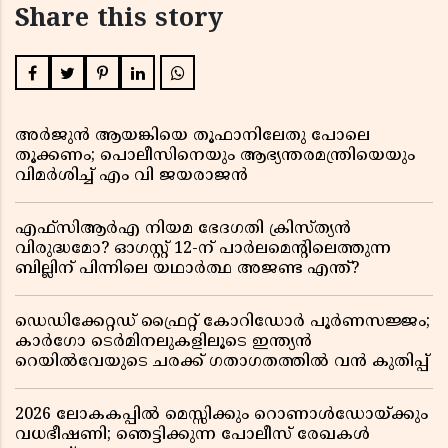
Share this story
അർജുൻ ആയങ്കിയെ തൂഫാനിലേതു പോലെ
തൂക്കണം; പൊലീസിനെയും ആഭ്യന്തരമന്ത്രിയെയും
വിമർശിച്ച് എം വി ജയരാജൻ
എഫ്സിആർഎ നിയമ ഭേദഗതി ക്രിസ്ത്യൻ
വിരുദ്ധമോ? ഓഗസ്റ്റ് 12-ന് പാർലമെന്റിലെത്തുന്ന
ബില്ലിന് പിന്നിലെ യഥാർത്ഥ അജണ്ട എന്ത്?
ഡെഡിക്കേറ്റഡ് ഫ്രൈറ്റ് കോറിഡോർ പൂർണസജ്ജം;
കാർഗോ ടെർമിനലുകളിലൂടെ ഇന്ത്യൻ
റെയിൽവേയുടെ ചരക്ക് ഗതാഗതത്തിൽ വൻ കുതിപ്പ്
2026 ലോകകപ്പിൽ മെസ്സിക്കും റൊണാൾഡോയ്ക്കും
വധഭീഷണി; ഞെട്ടിക്കുന്ന പോലീസ് രേഖകൾ