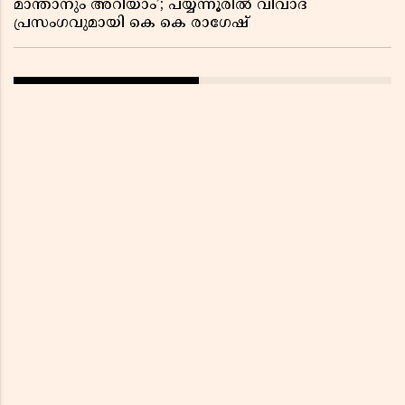
മാന്താനും അറിയാം’; പയ്യന്നൂരിൽ വിവാദ
പ്രസംഗവുമായി കെ കെ രാഗേഷ്