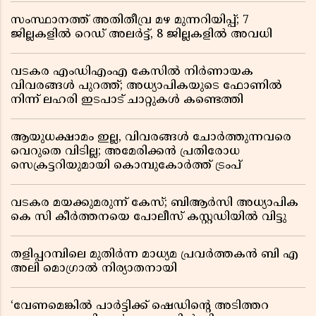
സംസ്ഥാനത്ത് അതിതീവ്ര മഴ മുന്നറിയിപ്പ്; 7
ജില്ലകളിൽ റെഡ് അലർട്ട്, 8 ജില്ലകളിൽ അവധി
വടകര എംഡിഎംഎ കേസിൽ നിർണായക
വിവരങ്ങൾ പുറത്ത്; അധ്യാപികയുടെ ഫോണിൽ
നിന്ന് ലഹരി ഇടപാട് ചാറ്റുകൾ കണ്ടെത്തി
ആയുധക്ഷാമം ഇല്ല, വിവരങ്ങൾ ചോർത്തുന്നവരെ
വെറുതെ വിടില്ല; അമേരിക്കൻ പ്രതിരോധ
സെക്രട്ടറിയുമായി കൊമ്പുകോർത്ത് ട്രംപ്
വടകര മയക്കുമരുന്ന് കേസ്; ബിആർസി അധ്യാപിക
കെ സി കീർത്തനയെ പോലീസ് കസ്റ്റഡിയിൽ വിട്ടു
തളിപ്പറമ്പിലെ മുതിർന്ന മാധ്യമ പ്രവർത്തകൻ ബി എ
അലി മൊഗ്രാൽ നിര്യാതനായി
‘വേണമെങ്കിൽ പാർട്ടിക്ക് ഷെഡിൻ്റെ അടിത്തറ