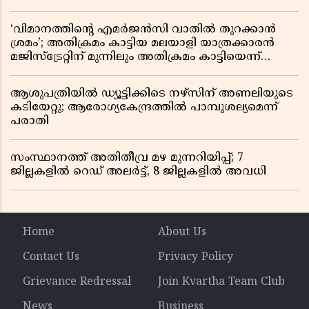
‘വിമാനത്തിൻ്റെ എമർജൻസി വാതിൽ തുറക്കാൻ
ശ്രമം’; അതിക്രമം കാട്ടിയ മലയാളി യാത്രക്കാരൻ
മജിസ്ട്രേറ്റിന് മുന്നിലും അതിക്രമം കാട്ടിയെന്ന്
പൊലീസ്
ആശുപത്രിയിൽ ഡ്യൂട്ടിക്കിടെ നഴ്സിന് അണലിയുടെ
കടിയേറ്റു; ആരോഗ്യകേന്ദ്രത്തിൽ പാമ്പുശല്യമെന്ന്
പരാതി
സംസ്ഥാനത്ത് അതിതീവ്ര മഴ മുന്നറിയിപ്പ്; 7
ജില്ലകളിൽ റെഡ് അലർട്ട്, 8 ജില്ലകളിൽ അവധി
Home
About Us
Contact Us
Privacy Policy
Grievance Redressal
Join Kvartha Team Club
News
Business