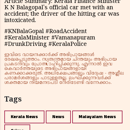
Article Summary: Kerala Finance Minister
K N Balagopal's official car met with an
accident; the driver of the hitting car was
intoxicated.
#KNBalaGopal #RoadAccident
#KeralaMinister #Vamanapuram
#DrunkDriving #KeralaPolice
ഇവിടെ വായനക്കാർക്ക് അഭിപ്രായങ്ങൾ
രേഖപ്പെടുത്താം. സ്വതന്ത്രമായ ചിന്തയും അഭിപ്രായ
പ്രകടനവും പ്രോത്സാഹിപ്പിക്കുന്നു. എന്നാൽ ഇവ
കെവാർത്തയുടെ അഭിപ്രായങ്ങളായി
കണക്കാക്കരുത്. അധിക്ഷേപങ്ങളും വിദ്വേഷ - അശ്ലീല
പരാമർശങ്ങളും പാടുള്ളതല്ല. ലംഘിക്കുന്നവർക്ക്
ശക്തമായ നിയമനടപടി നേരിടേണ്ടി വന്നേക്കാം.
Tags
Kerala News
News
Malayalam News