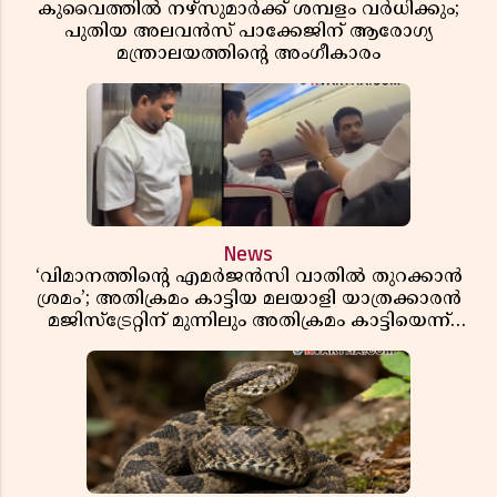
കുവൈത്തിൽ നഴ്‌സുമാർക്ക് ശമ്പളം വർധിക്കും;
പുതിയ അലവൻസ് പാക്കേജിന് ആരോഗ്യ
മന്ത്രാലയത്തിൻ്റെ അംഗീകാരം
News
‘വിമാനത്തിൻ്റെ എമർജൻസി വാതിൽ തുറക്കാൻ
ശ്രമം’; അതിക്രമം കാട്ടിയ മലയാളി യാത്രക്കാരൻ
മജിസ്ട്രേറ്റിന് മുന്നിലും അതിക്രമം കാട്ടിയെന്ന്
പൊലീസ്