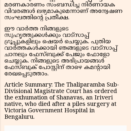
മരണകാരണം സംബന്ധിച്ച നിർണായക
വിവരങ്ങൾ ലഭ്യമാകുമെന്നാണ് അന്വേഷണ
സംഘത്തിൻ്റെ പ്രതീക്ഷ.
ഈ വാർത്ത നിങ്ങളുടെ
സുഹൃത്തുക്കൾക്കും വാട്സാപ്പ്
ഗ്രൂപ്പുകളിലും ഷെയർ ചെയ്യുക. പുതിയ
വാർത്തകൾക്കായി ഞങ്ങളുടെ വാട്സാപ്പ്
ചാനലും ഫേസ്ബുക്ക് പേജും ഫോളോ
ചെയ്യുക. നിങ്ങളുടെ അഭിപ്രായങ്ങൾ
ഫേസ്ബുക് പോസ്റ്റിന് താഴെ കമൻ്റായി
രേഖപ്പെടുത്താം.
Article Summary: The Thaliparamba Sub-
Divisional Magistrate Court has ordered
the exhumation of Shanavas, an Iriveri
native, who died after a piles surgery at
Victoria Government Hospital in
Bengaluru.