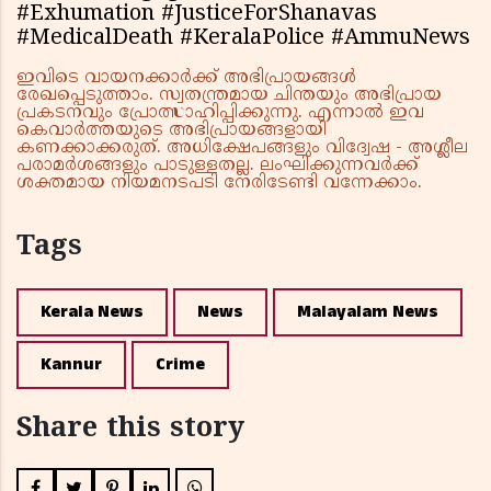
#Exhumation #JusticeForShanavas
#MedicalDeath #KeralaPolice #AmmuNews
ഇവിടെ വായനക്കാർക്ക് അഭിപ്രായങ്ങൾ
രേഖപ്പെടുത്താം. സ്വതന്ത്രമായ ചിന്തയും അഭിപ്രായ
പ്രകടനവും പ്രോത്സാഹിപ്പിക്കുന്നു. എന്നാൽ ഇവ
കെവാർത്തയുടെ അഭിപ്രായങ്ങളായി
കണക്കാക്കരുത്. അധിക്ഷേപങ്ങളും വിദ്വേഷ - അശ്ലീല
പരാമർശങ്ങളും പാടുള്ളതല്ല. ലംഘിക്കുന്നവർക്ക്
ശക്തമായ നിയമനടപടി നേരിടേണ്ടി വന്നേക്കാം.
Tags
Kerala News
News
Malayalam News
Kannur
Crime
Share this story