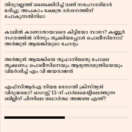
തിരുവല്ലത്ത് ബൈക്കിടിച്ച് രണ്ട് സഹോദരിമാർ
മരിച്ചു; അപകടം ക്ഷേത്ര ദർശനത്തിന്
പോകുന്നതിനിടെ
കടലിൽ കാണാതായവരെ കിട്ടിയോ സാറേ? കണ്ണൂർ
നഗരത്തിൽ നിന്നും തൂക്കിയപ്പോൾ പൊലീസിനോട്
അർജുൻ ആയങ്കിയുടെ ചോദ്യം
അർജുൻ ആയങ്കിയെ തൂഫാനിലേതു പോലെ
തൂക്കണം; പൊലീസിനെയും ആഭ്യന്തരമന്ത്രിയെയും
വിമർശിച്ച് എം വി ജയരാജൻ
എഫ്സിആർഎ നിയമ ഭേദഗതി ക്രിസ്ത്യൻ
വിരുദ്ധമോ? ഓഗസ്റ്റ് 12-ന് പാർലമെന്റിലെത്തുന്ന
ബില്ലിന് പിന്നിലെ യഥാർത്ഥ അജണ്ട എന്ത്?