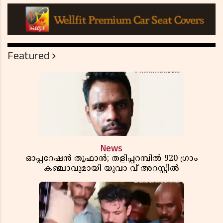
Featured
News
ഓപ്പറേഷൻ തൂഫാൻ; തളിപ്പറമ്പിൽ 920 ഗ്രാം
കഞ്ചാവുമായി യുവാ വ് അറസ്റ്റിൽ