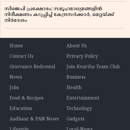
സിജെപി പ്രക്ഷോഭം; സമൂഹമാധ്യമങ്ങളിൽ
നിരീക്ഷണം കടുപ്പിച്ച് കേന്ദ്രസർക്കാർ, മെറ്റയ്ക്ക്
നിർദേശം
Home
About Us
Contact Us
Privacy Policy
Grievance Redressal
Join Kvartha Team Club
News
Business
Jobs
Health
Food & Recipes
Entertainment
Education
Technology
Aadhaar & PAN News
Gadgets
Lifestyle
Local-News