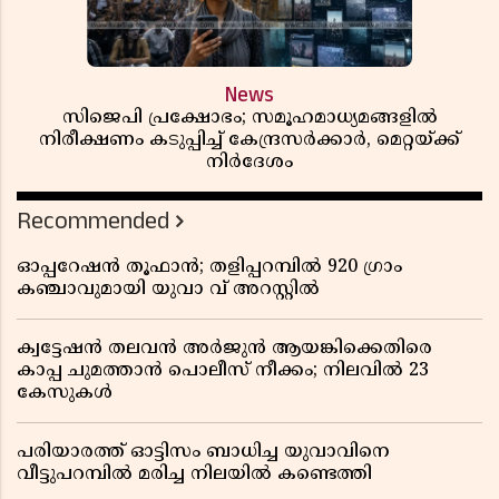
News
സിജെപി പ്രക്ഷോഭം; സമൂഹമാധ്യമങ്ങളിൽ
നിരീക്ഷണം കടുപ്പിച്ച് കേന്ദ്രസർക്കാർ, മെറ്റയ്ക്ക്
നിർദേശം
Recommended
ഓപ്പറേഷൻ തൂഫാൻ; തളിപ്പറമ്പിൽ 920 ഗ്രാം
കഞ്ചാവുമായി യുവാ വ് അറസ്റ്റിൽ
ക്വട്ടേഷൻ തലവൻ അർജുൻ ആയങ്കിക്കെതിരെ
കാപ്പ ചുമത്താൻ പൊലീസ് നീക്കം; നിലവിൽ 23
കേസുകൾ
പരിയാരത്ത് ഓട്ടിസം ബാധിച്ച യുവാവിനെ
വീട്ടുപറമ്പിൽ മരിച്ച നിലയിൽ കണ്ടെത്തി