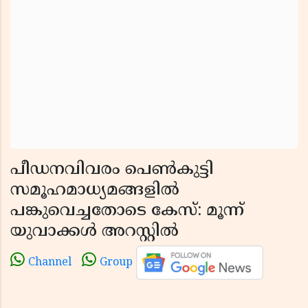
പീഡനവിവരം പെൺകുട്ടി
സമൂഹമാധ്യമങ്ങളിൽ
പങ്കുവെച്ചതോടെ കേസ്: മൂന്ന്
യുവാക്കൾ അറസ്റ്റിൽ
Channel
Group