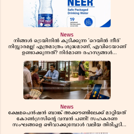
News
നിങ്ങൾ ട്രെയിനിൽ കുടിക്കുന്ന 'റെയിൽ നീർ'
നിസ്സാരമല്ല! എത്രമാത്രം ശുദ്ധമാണ്, എവിടെയാണ്
ഉണ്ടാക്കുന്നത്? നിർമാണ രഹസ്യങ്ങൾ
അത്ഭുതപ്പെടുത്തും
News
ക്ഷേമപെൻഷൻ ബാങ്ക് അക്കൗണ്ടിലേക്ക് മാറ്റിയത്
കോൺഗ്രസിന്റെ വമ്പൻ പണി! സഹകരണ
സംഘങ്ങളെ ഒഴിവാക്കുമ്പോൾ വലിയ തിരിച്ചടി
സിപിഎമ്മിന്? നഷ്ടമാകുന്നത് ജനകീയ അടിത്തറ!