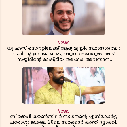
News
യു എസ് സെനറ്റിലേക്ക് ആദ്യ മുസ്ലിം സ്ഥാനാർത്ഥി;
ട്രംപിന്റെ ഉറക്കം കെടുത്തുന്ന അബ്ദുൽ അൽ
സയ്യിദിന്റെ രാഷ്ട്രീയ തരംഗം! 'അവസാന
റിപ്പബ്ലിക്കൻ പ്രസിഡന്റാകുമോ ട്രംപ്?'
News
ബിജെപി കൗൺസിലർ സുഗതന്റെ എസ്‌കോർട്ട്
പരോൾ; ജൂലൈ 20ലെ സർക്കാർ കത്ത് റദ്ദാക്കി,