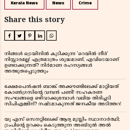
Kerala News
News
Crime
Share this story
നിങ്ങൾ ട്രെയിനിൽ കുടിക്കുന്ന 'റെയിൽ നീർ'
നിസ്സാരമല്ല! എത്രമാത്രം ശുദ്ധമാണ്, എവിടെയാണ്
ഉണ്ടാക്കുന്നത്? നിർമാണ രഹസ്യങ്ങൾ
അത്ഭുതപ്പെടുത്തും
ക്ഷേമപെൻഷൻ ബാങ്ക് അക്കൗണ്ടിലേക്ക് മാറ്റിയത്
കോൺഗ്രസിന്റെ വമ്പൻ പണി! സഹകരണ
സംഘങ്ങളെ ഒഴിവാക്കുമ്പോൾ വലിയ തിരിച്ചടി
സിപിഎമ്മിന്? നഷ്ടമാകുന്നത് ജനകീയ അടിത്തറ!
യു എസ് സെനറ്റിലേക്ക് ആദ്യ മുസ്ലിം സ്ഥാനാർത്ഥി;
ട്രംപിന്റെ ഉറക്കം കെടുത്തുന്ന അബ്ദുൽ അൽ