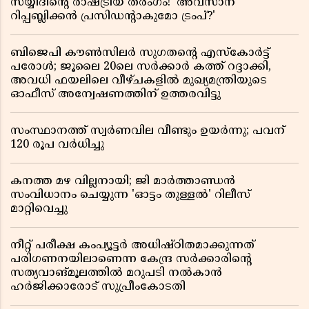
സയ്യിദിന്റെ രാഷ്ട്രീയ തരംഗം! 'അവസാന
റിപ്പബ്ലിക്കൻ പ്രസിഡന്റാകുമോ ട്രംപ്?'
ബിജെപി കൗൺസിലർ സുഗതന്റെ എസ്‌കോർട്ട്
പരോൾ; ജൂലൈ 20ലെ സർക്കാർ കത്ത് റദ്ദാക്കി,
അവധി ഫയലിലെ വീഴ്ചകളിൽ മുഖ്യമന്ത്രിയുടെ
ഓഫീസ് അന്വേഷണത്തിന് ഉത്തരവിട്ടു
സംസ്ഥാനത്ത് സ്വര്‍ണവില വീണ്ടും ഉയർന്നു; പവന്
120 രൂപ വര്‍ധിച്ചു
കനത്ത മഴ വില്ലനായി; ജി മാർത്താണ്ഡൻ
സംവിധാനം ചെയ്യുന്ന 'ഓട്ടം തുള്ളൽ' റിലീസ്
മാറ്റിവെച്ചു
നീറ്റ് പരീക്ഷ കംപ്യൂട്ടർ അധിഷ്ഠിതമാക്കുന്നത്
പരിഗണനയിലാണെന്ന കേന്ദ്ര സർക്കാരിൻ്റെ
സത്യവാങ്മൂലത്തിൽ മറുപടി നൽകാൻ
ഹർജിക്കാരോട് സുപ്രീംകോടതി