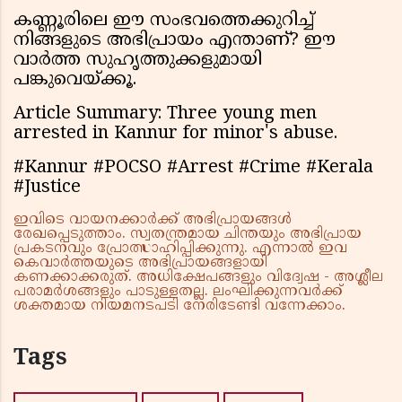
കണ്ണൂരിലെ ഈ സംഭവത്തെക്കുറിച്ച്
നിങ്ങളുടെ അഭിപ്രായം എന്താണ്? ഈ
വാർത്ത സുഹൃത്തുക്കളുമായി
പങ്കുവെയ്ക്കൂ.
Article Summary: Three young men
arrested in Kannur for minor's abuse.
#Kannur #POCSO #Arrest #Crime #Kerala
#Justice
ഇവിടെ വായനക്കാർക്ക് അഭിപ്രായങ്ങൾ
രേഖപ്പെടുത്താം. സ്വതന്ത്രമായ ചിന്തയും അഭിപ്രായ
പ്രകടനവും പ്രോത്സാഹിപ്പിക്കുന്നു. എന്നാൽ ഇവ
കെവാർത്തയുടെ അഭിപ്രായങ്ങളായി
കണക്കാക്കരുത്. അധിക്ഷേപങ്ങളും വിദ്വേഷ - അശ്ലീല
പരാമർശങ്ങളും പാടുള്ളതല്ല. ലംഘിക്കുന്നവർക്ക്
ശക്തമായ നിയമനടപടി നേരിടേണ്ടി വന്നേക്കാം.
Tags