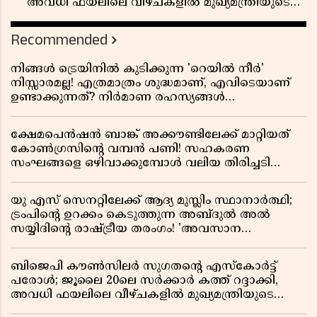
അവധി ഫയലിലെ വീഴ്ചകളിൽ മുഖ്യമന്ത്രിയുടെ
ഓഫീസ് അന്വേഷണത്തിന് ഉത്തരവിട്ടു
Recommended
നിങ്ങൾ ട്രെയിനിൽ കുടിക്കുന്ന 'റെയിൽ നീർ'
നിസ്സാരമല്ല! എത്രമാത്രം ശുദ്ധമാണ്, എവിടെയാണ്
ഉണ്ടാക്കുന്നത്? നിർമാണ രഹസ്യങ്ങൾ
അത്ഭുതപ്പെടുത്തും
ക്ഷേമപെൻഷൻ ബാങ്ക് അക്കൗണ്ടിലേക്ക് മാറ്റിയത്
കോൺഗ്രസിന്റെ വമ്പൻ പണി! സഹകരണ
സംഘങ്ങളെ ഒഴിവാക്കുമ്പോൾ വലിയ തിരിച്ചടി
സിപിഎമ്മിന്? നഷ്ടമാകുന്നത് ജനകീയ അടിത്തറ!
യു എസ് സെനറ്റിലേക്ക് ആദ്യ മുസ്ലിം സ്ഥാനാർത്ഥി;
ട്രംപിന്റെ ഉറക്കം കെടുത്തുന്ന അബ്ദുൽ അൽ
സയ്യിദിന്റെ രാഷ്ട്രീയ തരംഗം! 'അവസാന
റിപ്പബ്ലിക്കൻ പ്രസിഡന്റാകുമോ ട്രംപ്?'
ബിജെപി കൗൺസിലർ സുഗതന്റെ എസ്‌കോർട്ട്
പരോൾ; ജൂലൈ 20ലെ സർക്കാർ കത്ത് റദ്ദാക്കി,
അവധി ഫയലിലെ വീഴ്ചകളിൽ മുഖ്യമന്ത്രിയുടെ
ഓഫീസ് അന്വേഷണത്തിന് ഉത്തരവിട്ടു