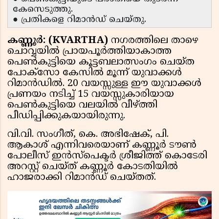
കേസെടുത്തു.
● പ്രതികളെ റിമാൻഡ് ചെയ്തു.
കണ്ണൂർ: (KVARTHA)
നഗരത്തിലെ താഴെ
ചൊവ്വയിൽ പ്രായപൂർത്തിയാകാത്ത
പെൺകുട്ടിയെ കൂട്ടബലാത്സംഗം ചെയ്ത
പോക്സോ കേസിൽ മൂന്ന് യുവാക്കൾ
റിമാൻഡിൽ. 20 വയസ്സുള്ള ഈ യുവാക്കൾ
പ്രണയം നടിച്ച് 15 വയസ്സുകാരിയായ
പെൺകുട്ടിയെ വലയിൽ വീഴ്ത്തി
പീഡിപ്പിക്കുകയായിരുന്നു.
വി.വി. സംഗീത്, കെ. അഭിഷേക്, പി.
ആകാശ് എന്നിവരെയാണ് കണ്ണൂർ ടൗൺ
പോലീസ് ഇൻസ്പെക്ടർ ശ്രീജിത്ത് കൊടേരി
അറസ്റ്റ് ചെയ്ത് കണ്ണൂർ കോടതിയിൽ
ഹാജരാക്കി റിമാൻഡ് ചെയ്തത്.