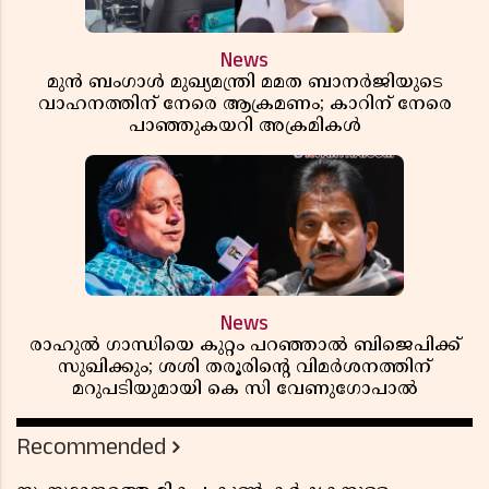
News
മുൻ ബംഗാൾ മുഖ്യമന്ത്രി മമത ബാനർജിയുടെ
വാഹനത്തിന് നേരെ ആക്രമണം; കാറിന് നേരെ
പാഞ്ഞുകയറി അക്രമികൾ
News
രാഹുൽ ഗാന്ധിയെ കുറ്റം പറഞ്ഞാൽ ബിജെപിക്ക്
സുഖിക്കും; ശശി തരൂരിന്റെ വിമർശനത്തിന്
മറുപടിയുമായി കെ സി വേണുഗോപാൽ
Recommended