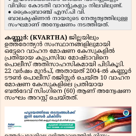
വിവിധ കോടതി വാറന്റുകളും നിലവിലുണ്ട്.
● ക്രൈംബ്രാഞ്ച് എസ്.പി വി.
ബാലകൃഷ്ണൻ നായരുടെ നേതൃത്വത്തിലുള്ള
സംഘമാണ് അന്വേഷണം നടത്തിയത്.
കണ്ണൂർ: (KVARTHA)
ജില്ലയിലും
ഉത്തരേന്ത്യൻ സംസ്ഥാനങ്ങളിലുമായി
ഒട്ടേറെ വാഹന മോഷണ കേസുകളിൽ
പ്രതിയായ കുപ്രസിദ്ധ മോഷ്ടാവിനെ
പൊലീസ് അതിസാഹസികമായി പിടികൂടി.
22 വർഷം മുൻപ്, അതായത് 2004-ൽ കണ്ണൂർ
ടൗൺ പൊലീസ് രജിസ്റ്റർ ചെയ്ത 10 വാഹന
മോഷണ കേസുകളിലെ പ്രതിയായ
ബൽദേവ് സിംഗിനെ (60) ആണ് അന്വേഷണ
സംഘം അറസ്റ്റ് ചെയ്തത്.