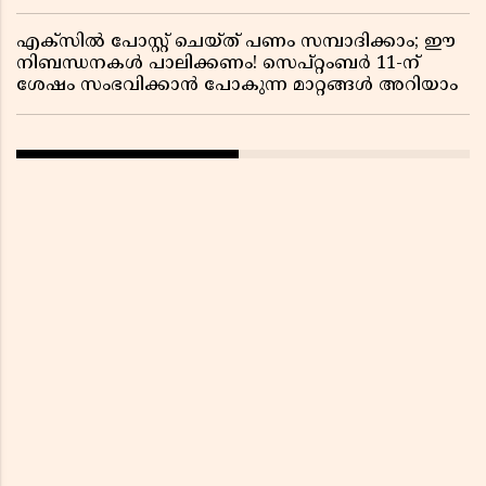
എക്സിൽ പോസ്റ്റ് ചെയ്ത് പണം സമ്പാദിക്കാം; ഈ
നിബന്ധനകൾ പാലിക്കണം! സെപ്റ്റംബർ 11-ന്
ശേഷം സംഭവിക്കാൻ പോകുന്ന മാറ്റങ്ങൾ അറിയാം