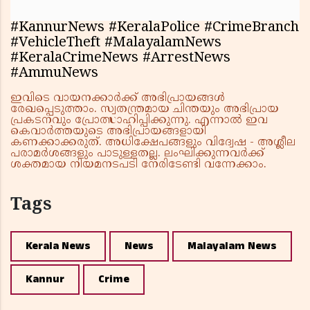
#KannurNews #KeralaPolice #CrimeBranch
#VehicleTheft #MalayalamNews
#KeralaCrimeNews #ArrestNews
#AmmuNews
ഇവിടെ വായനക്കാർക്ക് അഭിപ്രായങ്ങൾ
രേഖപ്പെടുത്താം. സ്വതന്ത്രമായ ചിന്തയും അഭിപ്രായ
പ്രകടനവും പ്രോത്സാഹിപ്പിക്കുന്നു. എന്നാൽ ഇവ
കെവാർത്തയുടെ അഭിപ്രായങ്ങളായി
കണക്കാക്കരുത്. അധിക്ഷേപങ്ങളും വിദ്വേഷ - അശ്ലീല
പരാമർശങ്ങളും പാടുള്ളതല്ല. ലംഘിക്കുന്നവർക്ക്
ശക്തമായ നിയമനടപടി നേരിടേണ്ടി വന്നേക്കാം.
Tags
Kerala News
News
Malayalam News
Kannur
Crime