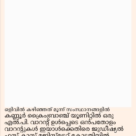
ഒളിവിൽ കഴിഞ്ഞത് മൂന്ന് സംസ്ഥാനങ്ങളിൽ
കണ്ണൂർ ക്രൈംബ്രാഞ്ച് യൂണിറ്റിൽ ഒരു
എൽ.പി. വാറൻ്റ് ഉൾപ്പെടെ ഒൻപതോളം
വാറൻ്റുകൾ ഇയാൾക്കെതിരെ ജുഡീഷ്യൽ