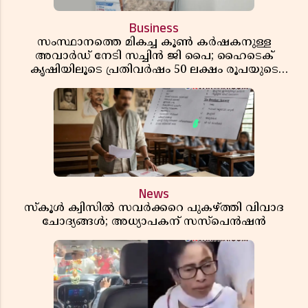
Business
സംസ്ഥാനത്തെ മികച്ച കൂൺ കർഷകനുള്ള
അവാർഡ് നേടി സച്ചിൻ ജി പൈ; ഹൈടെക്
കൃഷിയിലൂടെ പ്രതിവർഷം 50 ലക്ഷം രൂപയുടെ
വരുമാനം
News
സ്കൂൾ ക്വിസിൽ സവർക്കറെ പുകഴ്ത്തി വിവാദ
ചോദ്യങ്ങൾ; അധ്യാപകന് സസ്പെൻഷൻ