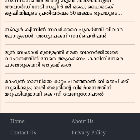
സംസ്ഥാനത്തെ മികച്ച കൂൺ കർഷകനുള്ള
അവാർഡ് നേടി സച്ചിൻ ജി പൈ; ഹൈടെക്
കൃഷിയിലൂടെ പ്രതിവർഷം 50 ലക്ഷം രൂപയുടെ
വരുമാനം
സ്കൂൾ ക്വിസിൽ സവർക്കറെ പുകഴ്ത്തി വിവാദ
ചോദ്യങ്ങൾ; അധ്യാപകന് സസ്പെൻഷൻ
മുൻ ബംഗാൾ മുഖ്യമന്ത്രി മമത ബാനർജിയുടെ
വാഹനത്തിന് നേരെ ആക്രമണം; കാറിന് നേരെ
പാഞ്ഞുകയറി അക്രമികൾ
രാഹുൽ ഗാന്ധിയെ കുറ്റം പറഞ്ഞാൽ ബിജെപിക്ക്
സുഖിക്കും; ശശി തരൂരിന്റെ വിമർശനത്തിന്
മറുപടിയുമായി കെ സി വേണുഗോപാൽ
Home
About Us
Contact Us
Privacy Policy