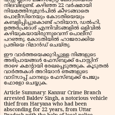
ഫസ്റ്റ് ക്ലാസ് മജിസ്ട്രേറ്റ് കോടതിയിൽ
നിലവിലുണ്ട്. കഴിഞ്ഞ 22 വർഷമായി
നിയമത്തിനുമുൻപിൽ കീഴടങ്ങാതെ
പൊലീസിനെയും കോടതിയെയും
കബളിപ്പിച്ചുകൊണ്ട് ഹരിയാന, ഡൽഹി,
ഉത്തർപ്രദേശ് എന്നിവിടങ്ങളിൽ ഒളിവിൽ
കഴിയുകയായിരുന്നുവെന്ന് പൊലീസ്
പറഞ്ഞു. കോടതിയിൽ ഹാജരാക്കിയ
പ്രതിയെ റിമാൻഡ് ചെയ്തു.
ഈ വാർത്തയെക്കുറിച്ചുള്ള നിങ്ങളുടെ
അഭിപ്രായങ്ങൾ ഫേസ്ബുക്ക് പോസ്റ്റിന്
താഴെ കമൻ്റായി രേഖപ്പെടുത്തുക. കൂടുതൽ
വാർത്തകൾ അറിയാൻ ഞങ്ങളുടെ
വാട്സാപ്പ് ചാനലും ഫേസ്ബുക്ക് പേജും
ഫോളോ ചെയ്യുക.
Article Summary: Kannur Crime Branch
arrested Baldev Singh, a notorious vehicle
thief from Haryana who had been
absconding for 22 years, from Uttar