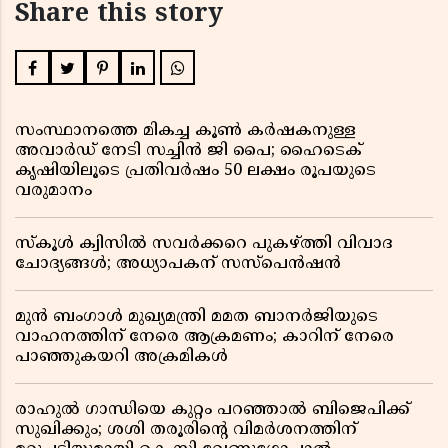
Share this story
സംസ്ഥാനത്തെ മികച്ച കൂൺ കർഷകനുള്ള
അവാർഡ് നേടി സച്ചിൻ ജി പൈ; ഹൈടെക്
കൃഷിയിലൂടെ പ്രതിവർഷം 50 ലക്ഷം രൂപയുടെ
വരുമാനം
സ്കൂൾ ക്വിസിൽ സവർക്കറെ പുകഴ്ത്തി വിവാദ
ചോദ്യങ്ങൾ; അധ്യാപകന് സസ്പെൻഷൻ
മുൻ ബംഗാൾ മുഖ്യമന്ത്രി മമത ബാനർജിയുടെ
വാഹനത്തിന് നേരെ ആക്രമണം; കാറിന് നേരെ
പാഞ്ഞുകയറി അക്രമികൾ
രാഹുൽ ഗാന്ധിയെ കുറ്റം പറഞ്ഞാൽ ബിജെപിക്ക്
സുഖിക്കും; ശശി തരൂരിന്റെ വിമർശനത്തിന്