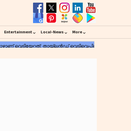
Entertainment
Local-News
More