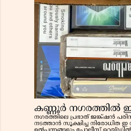
കണ്ണൂർ നഗരത്തിൽ ഇ
നഗരത്തിലെ പ്രഭാത് ജങ്ക്ഷൻ പരി
നടത്താൻ സൂക്ഷിച്ച നിരോധിത ഇ 
ഉൽപ്പന്നങ്ങളും പോലീസ് റെയ്ഡി