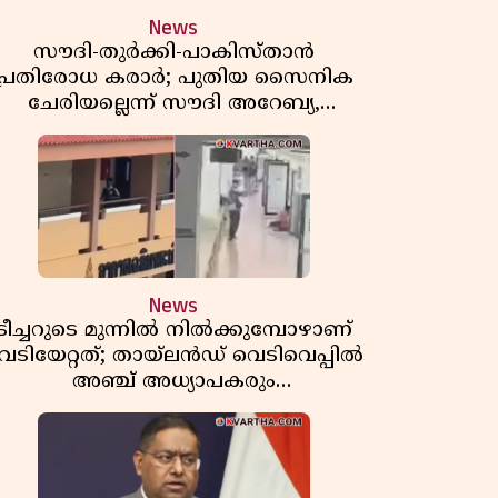
News
സൗദി-തുർക്കി-പാകിസ്താൻ
പ്രതിരോധ കരാർ; പുതിയ സൈനിക
ചേരിയല്ലെന്ന് സൗദി അറേബ്യ,
വിമർശനവുമായി ഇറാൻ
News
ടീച്ചറുടെ മുന്നിൽ നിൽക്കുമ്പോഴാണ്
െടിയേറ്റത്; തായ്‌ലൻഡ് വെടിവെപ്പിൽ
അഞ്ച് അധ്യാപകരും
മുത്തശ്ശീമുത്തശ്ശന്മാരും കൊല്ലപ്പെട്ടു,
മരണസംഖ്യ 7; ഞെട്ടിക്കുന്ന
വെളിപ്പെടുത്തലുകൾ