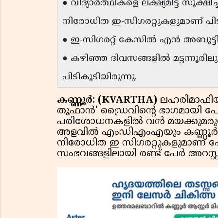
● വിദ്യാർത്ഥികളെ ലക്ഷ്യമിട്ട് സൂക്
നിരോധിത ഇ-സിഗരറ്റുകളുമാണ് പിട
● ഇ-സിഗരറ്റ് കേസിൽ എൻ അബൂട്ട
● കഴിഞ്ഞ ദിവസങ്ങളിൽ മട്ടന്നൂരി
പിടികൂടിയിരുന്നു.
കണ്ണൂർ: (KVARTHA)
ലഹരിമാഫിയ
തൂഫാൻ' ഡ്രൈവിൻ്റെ ഭാഗമായി
പരിശോധനകളിൽ വൻ മയക്കുമരുന്ന
അളവിൽ എംഡിഎംഎയും കണ്ണൂർ ന
നിരോധിത ഇ സിഗരറ്റുകളുമാണ് പോലീ
സംഭവങ്ങളിലായി രണ്ട് പേർ അറസ്റ്റില