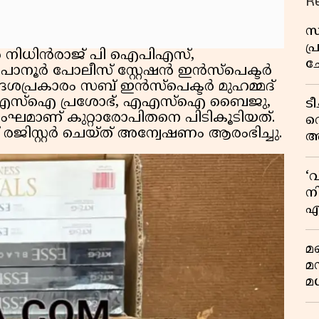
R
സ
പ
ണർ നിധിൻരാജ് പി ഐപിഎസ്,
ച
 പാനൂർ പോലീസ് സ്റ്റേഷൻ ഇൻസ്പെക്ടർ
വ
േശപ്രകാരം സബ് ഇൻസ്പെക്ടർ മുഹമ്മദ്
തിൽ എസ്ഐ പ്രശോഭ്, എഎസ്ഐ ബൈജു,
ട
ംഘമാണ് കുറ്റാരോപിതനെ പിടികൂടിയത്.
വ
രജിസ്റ്റർ ചെയ്ത് അന്വേഷണം ആരംഭിച്ചു.
അ
മു
മ
‘
വ
നി
എ
വ
മണ
മ
മധ