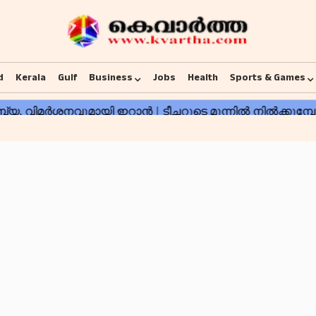
d
Kerala
Gulf
Business
Jobs
Health
Sports & Games