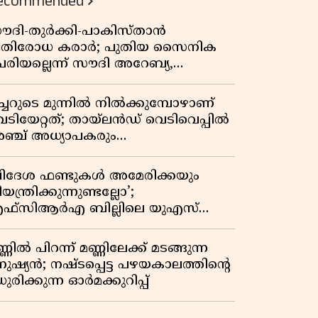
ecommended
ൗദി-തുർക്കി-പാകിസ്താൻ
്രതിരോധ കരാർ; പുതിയ സൈനിക
േരിയല്ലെന്ന് സൗദി അറേബ്യ,
ിമർശനവുമായി ഇറാൻ
ീച്ചറുടെ മുന്നിൽ നിൽക്കുമ്പോഴാണ്
െടിയേറ്റത്; തായ്‌ലൻഡ് വെടിവെപ്പിൽ
ഞ്ച് അധ്യാപകരും
ത്തശ്ശീമുത്തശ്ശന്മാരും കൊല്ലപ്പെട്ടു,
രണസംഖ്യ 7; ഞെട്ടിക്കുന്ന
വിദേശ ഫണ്ടുകൾ അമേരിക്കയും
െളിപ്പെടുത്തലുകൾ
യന്ത്രിക്കുന്നുണ്ടല്ലോ’;
ഫ്സിആർഎ ബില്ലിലെ യുഎസ്
ിമർശനങ്ങൾക്ക് മറുപടിയുമായി ഇന്ത്യ
്ണിൽ പിറന്ന് മണ്ണിലേക്ക് മടങ്ങുന്ന
നുഷ്യൻ; നഷ്ടപ്പെട്ട പഴയകാലത്തിൻ്റെ
ുരിക്കുന്ന ഓർമക്കുറിപ്പ്