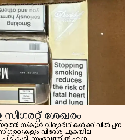
 സിഗരറ്റ് ശേഖരം
സരത്ത് സ്കൂൾ വിദ്യാർഥികൾക്ക് വിൽപ്പന
സിഗരറ്റുകളും വിദേശ പുകയില
ൽ പിടികൂടി. സംഭവത്തിൽ എൻ