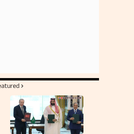
eatured