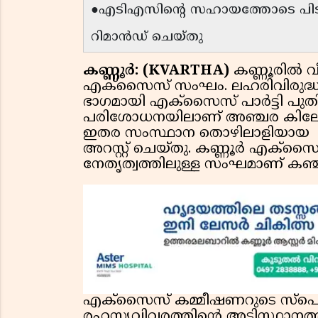
●എടിഎസിന്റെ സഹായത്തോടെ പിട
റിമാൻഡ് ചെയ്തു
കണ്ണൂർ: (KVARTHA)
കണ്ണൂരിൽ വീ
എക്സൈസ് സംഘം. ലഹരിവിരുദ്ധ 
ഭാഗമായി എക്സൈസ് പാർട്ടി പുത
പരിശോധനയിലാണ് അഞ്ചര കിലോ 
ഇതര സംസ്ഥാന തൊഴിലാളിയായ സന്
അറസ്റ്റ് ചെയ്തു. കണ്ണൂർ എക്സ
നേതൃത്വത്തിലുള്ള സംഘമാണ് കഞ്ചാ
എക്സൈസ് കമ്മീഷണറുടെ സ്പെഷ
രഹസ്യവിവരത്തിന്റെ അടിസ്ഥാനത