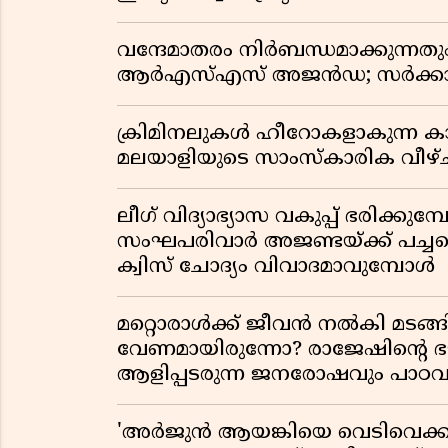
വന്ദേമാതരം നിർബന്ധമാക്കുന്നതു
ആർഎസ്എസ് അജൻഡ; സർക്കാര
ക്രിമിനലുകൾ ഹീറോകളാകുന്ന ക
മലയാളിയുടെ സാംസ്കാരിക വീഴ്ച
ലീഗ് വിദ്യാഭ്യാസ വകുപ്പ് ഭരിക്കുമ
സംഘപരിവാർ അജണ്ടയ്ക്ക് പച്ചക്ക
ക്വിസ് ചോദ്യം വിവാദമാവുമ്പോൾ
മറ്റൊരാൾക്ക് ജീവൻ നൽകി മ
വേണമായിരുന്നോ? രാജേഷിൻ്റെ
ആളിപ്പടരുന്ന ജനരോഷവും പാഠവ
'അർജുൻ ആയങ്കിയെ വെടിവെക്കാൻ