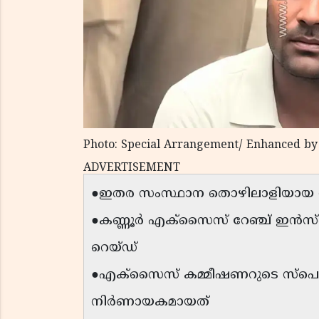
Photo: Special Arrangement/ Enhanced by
ADVERTISEMENT
●ഇതര സംസ്ഥാന തൊഴിലാളിയായ സന്
●കണ്ണൂർ എക്സൈസ് റേഞ്ച് ഇൻസ്പെ
റെയ്ഡ്
●എക്സൈസ് കമ്മീഷണറുടെ സ്പെഷ്യ
നിർണായകമായത്