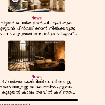
News
റിട്ടയർ ചെയ്ത ഉടൻ പി എഫ് തുക
മുഴുവൻ പിൻവലിക്കാൻ നിൽക്കരുത്;
പണം കൂടുതൽ നേടാൻ ഇ പി എഫ്
ഒയുടെ നിയമം അറിയാം
News
47 വർഷം ജയിലിൽ! സവർക്കറല്ല,
മണ്ടേലയുമല്ല; ലോകത്തിൽ ഏറ്റവും
കൂടുതൽ കാലം തടവിൽ കഴിഞ്ഞ
രാഷ്ട്രീയ തടവുകാരൻ ഇദ്ദേഹം! ഒരു
ന്ത്യൻ സ്വാതന്ത്ര്യസമര സേനാനിയുടെ