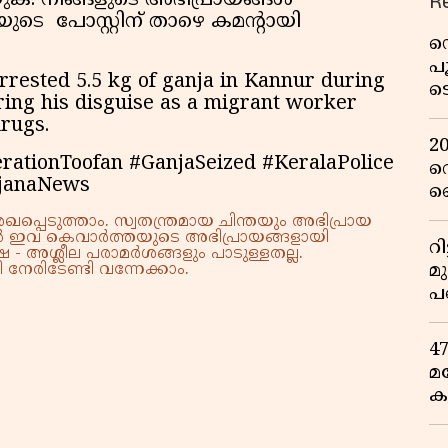
R
ക. നിങ്ങളുടെ അഭിപ്രായങ്ങൾ
െ പോസ്റ്റിന് താഴെ കമന്റായി
ഡ
പ
arrested 5.5 kg of ganja in Kannur during
ട
ring his disguise as a migrant worker
റ
drugs.
വ
2
ationToofan #GanjaSeized #KeralaPolice
റ
janaNews
ഞ
പു
്പെടുത്താം. സ്വതന്ത്രമായ ചിന്തയും അഭിപ്രായ
്നാൽ ഇവ കെവാർത്തയുടെ അഭിപ്രായങ്ങളായി
റ
 - അശ്ലീല പരാമർശങ്ങളും പാടുള്ളതല്ല.
മ
നേരിടേണ്ടി വന്നേക്കാം.
പ
ഒ
4
മ
ക
ര
ഇ