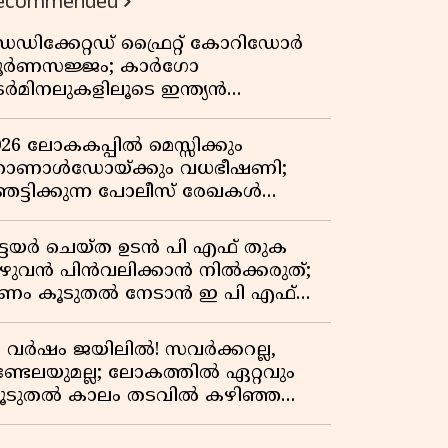
ecommended
വേറിട്ട കഥ
െഡിക്കേറ്റഡ് ഫ്രൈറ്റ് കോറിഡോർ
ൂർണസജ്ജം; കാർഗോ
െർമിനലുകളിലൂടെ ഇന്ത്യൻ
െയിൽവേയുടെ ചരക്ക് ഗതാഗതത്തിൽ
ൻ കുതിപ്പ്
026 ലോകകപ്പിൽ മെസ്സിക്കും
ൊണാൾഡോയ്ക്കും വധഭീഷണി;
െട്ടിക്കുന്ന പോലീസ് രേഖകൾ
റത്ത്
ിട്ടയർ ചെയ്ത ഉടൻ പി എഫ് തുക
ുഴുവൻ പിൻവലിക്കാൻ നിൽക്കരുത്;
ണം കൂടുതൽ നേടാൻ ഇ പി എഫ്
യുടെ നിയമം അറിയാം
7 വർഷം ജയിലിൽ! സവർക്കറല്ല,
ണ്ടേലയുമല്ല; ലോകത്തിൽ ഏറ്റവും
ൂടുതൽ കാലം തടവിൽ കഴിഞ്ഞ
ാഷ്ട്രീയ തടവുകാരൻ ഇദ്ദേഹം! ഒരു
ന്ത്യൻ സ്വാതന്ത്ര്യസമര സേനാനിയുടെ