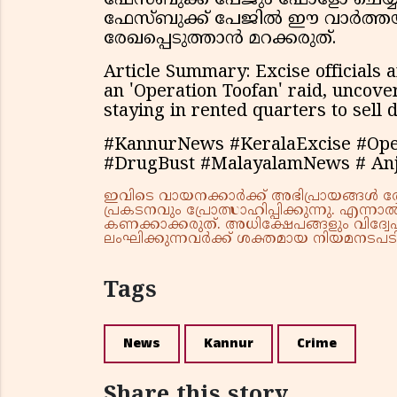
ഫേസ്ബുക്ക് പേജും ഫോളോ ചെയ്യു
ഫേസ്ബുക്ക് പേജിൽ ഈ വാർത്തയുട
രേഖപ്പെടുത്താൻ മറക്കരുത്.
Article Summary: Excise officials 
an 'Operation Toofan' raid, uncove
staying in rented quarters to sell 
#KannurNews #KeralaExcise #Oper
#DrugBust #MalayalamNews # An
ഇവിടെ വായനക്കാർക്ക് അഭിപ്രായങ്ങൾ രേഖപ
പ്രകടനവും പ്രോത്സാഹിപ്പിക്കുന്നു. എന
കണക്കാക്കരുത്. അധിക്ഷേപങ്ങളും വിദ്വേഷ
ലംഘിക്കുന്നവർക്ക് ശക്തമായ നിയമനടപടി 
Tags
News
Kannur
Crime
Share this story