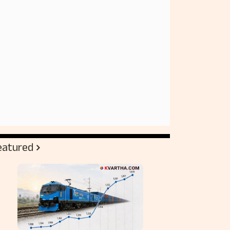
eatured