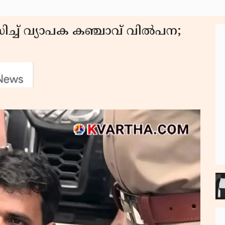
ിച്ച് വ്യാപക കഞ്ചാവ് വിൽപന;