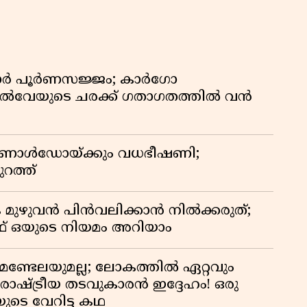
വ
ിഡോർ പൂർണസജ്ജം; കാർഗോ
യിൽവേയുടെ ചരക്ക് ഗതാഗതത്തിൽ വൻ
 റൊണാൾഡോയ്ക്കും വധഭീഷണി;
റത്ത്
 മുഴുവൻ പിൻവലിക്കാൻ നിൽക്കരുത്;
 ഒയുടെ നിയമം അറിയാം
മണ്ടേലയുമല്ല; ലോകത്തിൽ ഏറ്റവും
ഷ്ട്രീയ തടവുകാരൻ ഇദ്ദേഹം! ഒരു
യുടെ വേറിട്ട കഥ