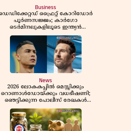
Business
ഡെഡിക്കേറ്റഡ് ഫ്രൈറ്റ് കോറിഡോർ
പൂർണസജ്ജം; കാർഗോ
ടെർമിനലുകളിലൂടെ ഇന്ത്യൻ
െയിൽവേയുടെ ചരക്ക് ഗതാഗതത്തിൽ
വൻ കുതിപ്പ്
News
2026 ലോകകപ്പിൽ മെസ്സിക്കും
റൊണാൾഡോയ്ക്കും വധഭീഷണി;
ഞെട്ടിക്കുന്ന പോലീസ് രേഖകൾ
പുറത്ത്