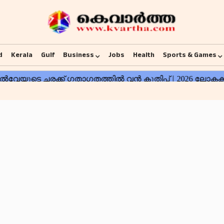
d
Kerala
Gulf
Business
Jobs
Health
Sports & Games