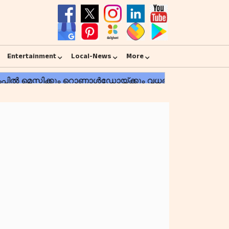
Entertainment
Local-News
More