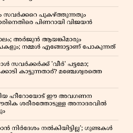
ം സവർക്കറെ പുകഴ്ത്തുന്നതും
ിനെതിരെ പിണറായി വിജയൻ
ാലം; അർജുൻ ആയങ്കിമാരും
കളും; നമ്മൾ എങ്ങോട്ടാണ് പോകുന്നത്
്പോൾ സവർക്കർക്ക് 'വീർ' പട്ടമോ;
ൊടി കാട്ടുന്നതാര്? മഞ്ചേശ്വരത്തെ
ടങ്ങിയ ഹീറോയോട് ഈ അവഗണന
 ഭൗതിക ശരീരത്തോടുള്ള അനാദരവിൽ
ും
 നിർദേശം നൽകിയിട്ടില്ല'; ഗുണ്ടകൾ