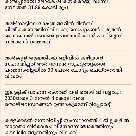
കുതിപ്പുമായി ലോകേഷ് കനകരാജ്; 'ഡിസി'
നേടിയത് 31.86 കോടി രൂപ
തമിഴ്‌നാട്ടിലെ ക്ഷേത്രങ്ങളിൽ റീൽസ്
ചിത്രീകരണത്തിന് വിലക്ക്; സെപ്റ്റംബർ 1 മുതൽ
മൊബൈൽ ഫോൺ ഉപയോഗിക്കാൻ പാടില്ലെന്ന്
സർക്കാർ ഉത്തരവ്
അർജുൻ ആയങ്കിയെ ഒളിവിൽ കഴിയാൻ
സഹായിച്ചത് അര ഡസൻ സുഹൃത്തുക്കൾ;
പത്തനംതിട്ടയിൽ 30 പേരെ ചോദ്യം ചെയ്തതായി
വിവരം ​​​​​​​
ഇലക്ട്രിക് വാഹന രംഗത്ത് വൻ തൊഴിൽ വളർച്ച;
2030ഓടെ 3 മുതൽ 4 കോടി വരെ
തൊഴിലവസരങ്ങൾ ഉണ്ടാകുമെന്ന് റിപ്പോർട്ട്
കള്ളക്കടൽ മുന്നറിയിപ്പ്: സംസ്ഥാനത്ത് 4 ജില്ലകളിൽ
ജാഗ്രതാ നിർദേശം; വിനോദസഞ്ചാരത്തിനും
കടലിലിറങ്ങുന്നതിനും വിലക്ക്