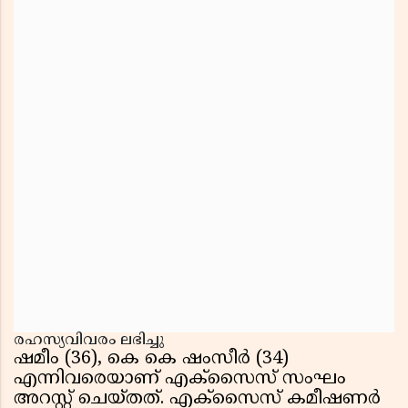
രഹസ്യവിവരം ലഭിച്ചു
ഷമീം (36), കെ കെ ഷംസീർ (34)
എന്നിവരെയാണ് എക്സൈസ് സംഘം
അറസ്റ്റ് ചെയ്തത്. എക്സൈസ് കമീഷണർ