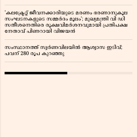
'കലക്ട്രേറ്റ് ജീവനക്കാരിയുടെ മരണം ഭരണാനുകൂല
സംഘടനകളുടെ സമ്മർദം മൂലം'; മുഖ്യമന്ത്രി വി ഡി
സതീശനെതിരെ രൂക്ഷവിമർശനവുമായി പ്രതിപക്ഷ
നേതാവ് പിണറായി വിജയൻ
സംസ്ഥാനത്ത് സ്വര്‍ണവിലയില്‍ ആശ്വാസ ഇടിവ്;
പവന് 280 രൂപ കുറഞ്ഞു