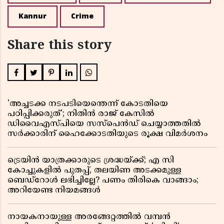
Kannur
Crime
Share this story
'അച്ചടക്ക നടപടിയെന്തെന്ന് കോടതിയെ
പഠിപ്പിക്കരുത്'; നിതിൻ രാജ് കേസിൽ
ഡിവൈഎസ്പിയെ സസ്പെൻഡ് ചെയ്യാത്തതിൽ
സർക്കാരിന് ഹൈക്കോടതിയുടെ രൂക്ഷ വിമർശനം
ട്രെയിൻ യാത്രക്കാരുടെ ശ്രദ്ധയ്ക്ക്; എ സി
കോച്ചുകളിൽ പുതപ്പ്, തലയിണ അടക്കമുള്ള
ബെഡ്റോൾ ലഭിച്ചില്ലേ? പണം തിരികെ വാങ്ങാം;
അറിയേണ്ട നിയമങ്ങൾ
നായകനായുള്ള അരങ്ങേറ്റത്തിൽ വമ്പൻ