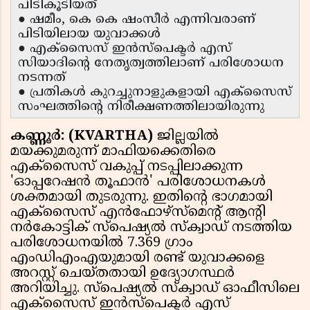
പിടികൂടിയത്
● ഷമീം, കെ കെ ഷംസീർ എന്നിവരാണ്
പിടിയിലായ യുവാക്കൾ
● എക്സൈസ് ഇൻസ്‌പെക്ടർ എസ്
സിയാദിൻ്റെ നേതൃത്വത്തിലാണ് പരിശോധന
നടന്നത്
● പ്രതികൾ കുറച്ചുനാളുകളായി എക്സൈസ്
സംഘത്തിൻ്റെ നിരീക്ഷണത്തിലായിരുന്നു
കണ്ണൂർ: (KVARTHA)
ജില്ലയിൽ
മയക്കുമരുന്ന് മാഫിയക്കെതിരെ
എക്സൈസ് വകുപ്പ് നടപ്പിലാക്കുന്ന
'ഓപ്പറേഷൻ തൂഫാൻ' പരിശോധനകൾ
ശക്തമായി തുടരുന്നു. ഇതിൻ്റെ ഭാഗമായി
എക്സൈസ് എൻഫോഴ്‌സ്‌മെൻ്റ് ആൻ്റി
നർകോട്ടിക് സ്പെഷ്യൽ സ്ക്വാഡ് നടത്തിയ
പരിശോധനയിൽ 7.369 ഗ്രാം
എംഡിഎംഎയുമായി രണ്ട് യുവാക്കളെ
അറസ്റ്റ് ചെയ്തതായി ഉദ്യോഗസ്ഥർ
അറിയിച്ചു. സ്പെഷ്യൽ സ്ക്വാഡ് ഓഫീസിലെ
എക്സൈസ് ഇൻസ്‌പെക്ടർ എസ്