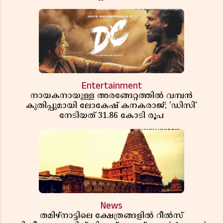
അറിയേണ്ട നിയമങ്ങൾ
Entertainment
നായകനായുള്ള അരങ്ങേറ്റത്തിൽ വമ്പൻ
കുതിപ്പുമായി ലോകേഷ് കനകരാജ്; 'ഡിസി'
നേടിയത് 31.86 കോടി രൂപ
News
തമിഴ്‌നാട്ടിലെ ക്ഷേത്രങ്ങളിൽ റീൽസ്