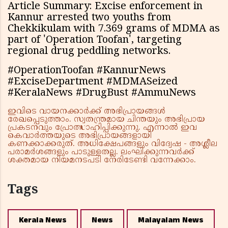
Article Summary: Excise enforcement in
Kannur arrested two youths from
Chekkikulam with 7.369 grams of MDMA as
part of 'Operation Toofan', targeting
regional drug peddling networks.
#OperationToofan #KannurNews
#ExciseDepartment #MDMASeized
#KeralaNews #DrugBust #AmmuNews
ഇവിടെ വായനക്കാർക്ക് അഭിപ്രായങ്ങൾ
രേഖപ്പെടുത്താം. സ്വതന്ത്രമായ ചിന്തയും അഭിപ്രായ
പ്രകടനവും പ്രോത്സാഹിപ്പിക്കുന്നു. എന്നാൽ ഇവ
കെവാർത്തയുടെ അഭിപ്രായങ്ങളായി
കണക്കാക്കരുത്. അധിക്ഷേപങ്ങളും വിദ്വേഷ - അശ്ലീല
പരാമർശങ്ങളും പാടുള്ളതല്ല. ലംഘിക്കുന്നവർക്ക്
ശക്തമായ നിയമനടപടി നേരിടേണ്ടി വന്നേക്കാം.
Tags
Kerala News
News
Malayalam News