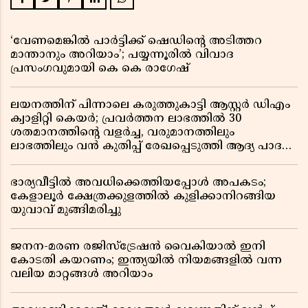
‘വേണമെങ്കിൽ പാർട്ടിക്ക് ഷെഡിൻ്റെ അടിത്തറ
മാന്താനും അറിയാം’; പയ്യന്നൂരിൽ വിവാദ
പ്രസംഗവുമായി കെ കെ രാഗേഷ്
ലയനത്തിന് പിന്നാലെ കരുത്തുകാട്ടി ആസ്റ്റർ ഡിഎം
ക്വാളിറ്റി കെയർ; പ്രവർത്തന ലാഭത്തിൽ 30
ശതമാനത്തിൻ്റെ വളർച്ച, വരുമാനത്തിലും
ലാഭത്തിലും വൻ കുതിപ്പ് രേഖപ്പെടുത്തി ആദ്യ പാദ
റിപ്പോർട്ട് പുറത്ത്
ഭാര്യവീട്ടിൽ അവധിക്കെത്തിയപ്പോൾ അപകടം;
കേളാലൂർ ക്ഷേത്രക്കുളത്തിൽ കുളിക്കാനിറങ്ങിയ
യുവാവ് മുങ്ങിമരിച്ചു
ജനന-മരണ രജിസ്ട്രേഷൻ വൈകിയാൽ ഇനി
കോടതി കയറണം; ഇന്ത്യയിൽ നിയമങ്ങളിൽ വന്ന
വലിയ മാറ്റങ്ങൾ അറിയാം