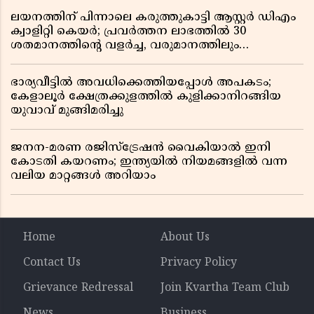
ലയനത്തിന് പിന്നാലെ കരുത്തുകാട്ടി ആസ്റ്റർ ഡിഎം
ക്വാളിറ്റി കെയർ; പ്രവർത്തന ലാഭത്തിൽ 30
ശതമാനത്തിൻ്റെ വളർച്ച, വരുമാനത്തിലും
ലാഭത്തിലും വൻ കുതിപ്പ് രേഖപ്പെടുത്തി ആദ്യ പാദ
റിപ്പോർട്ട് പുറത്ത്
ഭാര്യവീട്ടിൽ അവധിക്കെത്തിയപ്പോൾ അപകടം;
കേളാലൂർ ക്ഷേത്രക്കുളത്തിൽ കുളിക്കാനിറങ്ങിയ
യുവാവ് മുങ്ങിമരിച്ചു
ജനന-മരണ രജിസ്ട്രേഷൻ വൈകിയാൽ ഇനി
കോടതി കയറണം; ഇന്ത്യയിൽ നിയമങ്ങളിൽ വന്ന
വലിയ മാറ്റങ്ങൾ അറിയാം
Home
About Us
Contact Us
Privacy Policy
Grievance Redressal
Join Kvartha Team Club
News
Business