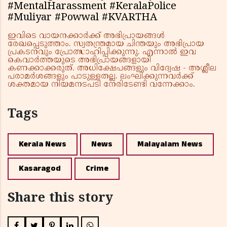
#MentalHarassment #KeralaPolice
#Muliyar #Powwal #KVARTHA
ഇവിടെ വായനക്കാർക്ക് അഭിപ്രായങ്ങൾ
രേഖപ്പെടുത്താം. സ്വതന്ത്രമായ ചിന്തയും അഭിപ്രായ
പ്രകടനവും പ്രോത്സാഹിപ്പിക്കുന്നു. എന്നാൽ ഇവ
കെവാർത്തയുടെ അഭിപ്രായങ്ങളായി
കണക്കാക്കരുത്. അധിക്ഷേപങ്ങളും വിദ്വേഷ - അശ്ലീല
പരാമർശങ്ങളും പാടുള്ളതല്ല. ലംഘിക്കുന്നവർക്ക്
ശക്തമായ നിയമനടപടി നേരിടേണ്ടി വന്നേക്കാം.
Tags
Kerala News
News
Malayalam News
Kasaragod
Crime
Share this story