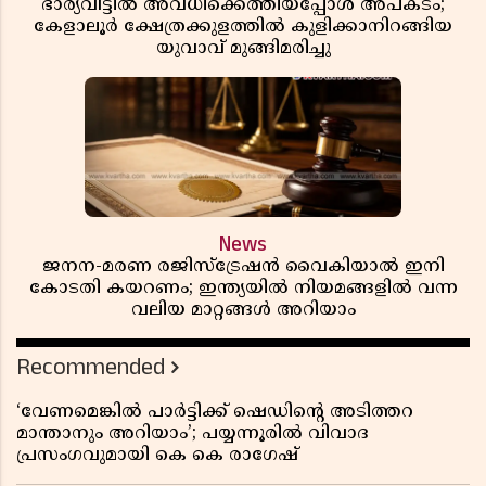
ഭാര്യവീട്ടിൽ അവധിക്കെത്തിയപ്പോൾ അപകടം;
കേളാലൂർ ക്ഷേത്രക്കുളത്തിൽ കുളിക്കാനിറങ്ങിയ
യുവാവ് മുങ്ങിമരിച്ചു
News
ജനന-മരണ രജിസ്ട്രേഷൻ വൈകിയാൽ ഇനി
കോടതി കയറണം; ഇന്ത്യയിൽ നിയമങ്ങളിൽ വന്ന
വലിയ മാറ്റങ്ങൾ അറിയാം
Recommended
‘വേണമെങ്കിൽ പാർട്ടിക്ക് ഷെഡിൻ്റെ അടിത്തറ
മാന്താനും അറിയാം’; പയ്യന്നൂരിൽ വിവാദ
പ്രസംഗവുമായി കെ കെ രാഗേഷ്