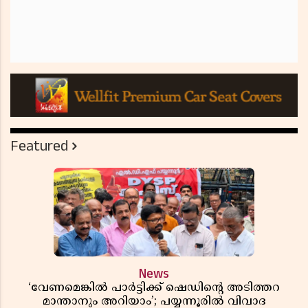
Featured
News
‘വേണമെങ്കിൽ പാർട്ടിക്ക് ഷെഡിൻ്റെ അടിത്തറ
മാന്താനും അറിയാം’; പയ്യന്നൂരിൽ വിവാദ