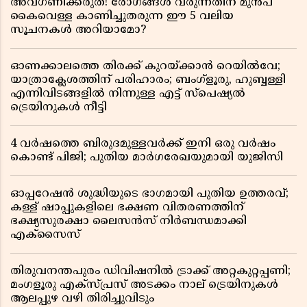
അവഗണിക്കരുത്! രോഗങ്ങൾ വരുന്നതിന് മുൻപ്
കൈവെള്ള കാണിച്ചുതരുന്ന ഈ 5 വലിയ
സൂചനകൾ അറിയാമോ?
ഓണക്കാലത്തെ തിരക്ക് കുറയ്ക്കാൻ റെയിൽവേ;
യാത്രാക്ലേശത്തിന് പരിഹാരം; ബംഗ്ളൂരു, ഹുബ്ബള്ളി
എന്നിവിടങ്ങളിൽ നിന്നുള്ള എട്ട് സ്പെഷ്യൽ
ട്രെയിനുകൾ നീട്ടി
4 വർഷത്തെ ബിരുദമുള്ളവർക്ക് ഇനി ഒരു വർഷം
കൊണ്ട് പിജി; പുതിയ മാർഗരേഖയുമായി യുജിസി
ഓപ്പറേഷൻ ശുദ്ധിയുടെ ഭാഗമായി പുതിയ ഉത്തരവ്;
കള്ള് ഷാപ്പുകളിലെ ഭക്ഷണ വിതരണത്തിന്
ഭക്ഷ്യസുരക്ഷാ ലൈസൻസ് നിർബന്ധമാക്കി
എക്സൈസ്
തിരുവനന്തപുരം ഡിവിഷനിൽ ട്രാക്ക് അറ്റകുറ്റപ്പണി;
മംഗളൂരു എക്സ്പ്രസ് അടക്കം നാല് ട്രെയിനുകൾ
ആലപ്പുഴ വഴി തിരിച്ചുവിടും