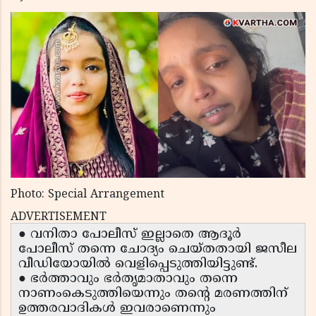
Photo: Special Arrangement
ADVERTISEMENT
● വനിതാ പോലീസ് ഇല്ലാതെ ആദൂർ
പോലീസ് തന്നെ ചോദ്യം ചെയ്തതായി ജസീല
വീഡിയോയിൽ വെളിപ്പെടുത്തിയിട്ടുണ്ട്.
● ഭർത്താവും ഭർതൃമാതാവും തന്നെ
നാണംകെടുത്തിയെന്നും തന്റെ മരണത്തിന്
ഉത്തരവാദികൾ ഇവരാണെന്നും