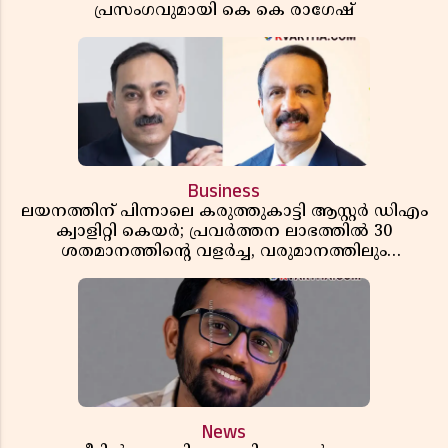
പ്രസംഗവുമായി കെ കെ രാഗേഷ്
Business
ലയനത്തിന് പിന്നാലെ കരുത്തുകാട്ടി ആസ്റ്റർ ഡിഎം
ക്വാളിറ്റി കെയർ; പ്രവർത്തന ലാഭത്തിൽ 30
ശതമാനത്തിൻ്റെ വളർച്ച, വരുമാനത്തിലും
ലാഭത്തിലും വൻ കുതിപ്പ് രേഖപ്പെടുത്തി ആദ്യ പാദ
റിപ്പോർട്ട് പുറത്ത്
News