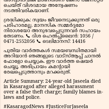
അസ്വാഭാവിക മരണത്തിന് കേസ് രജിസ്‌റ്റർ
ചെയ്‌ത്‌ വിശദമായ അന്വേഷണം
നടത്തിവരികയാണ്.
ശ്രദ്ധിക്കുക: സ്വയം ജീവനെടുക്കുന്നത് ഒരു
പരിഹാരമല്ല. മാനസിക സമ്മർദ്ദമോ
നിരാശയോ അനുഭവപ്പെടുന്നവർ സഹായം
തേടണം. 📞 ദിശ ഹെൽപ്പ്‌ലൈൻ: 1056 /
0471-2552056 📞 ടെലിമാനസ്: 14416
പുതിയ വാർത്തകൾ സമയബന്ധിതമായി
അറിയാൻ ഞങ്ങളുടെ വാട്സ്ആപ്പ് ചാനൽ
ഫോളോ ചെയ്യുക. ഈ വാർത്ത ഷെയർ
ചെയ്യൂ. അഭിപ്രായം കമന്റായി
രേഖപ്പെടുത്താനും മറക്കരുത്.
Article Summary: 24-year-old Jaseela died
in Kasaragod after alleged harassment
over a false theft charge; family blames in-
laws and police.
#KasaragodNews #JusticeForJaseela